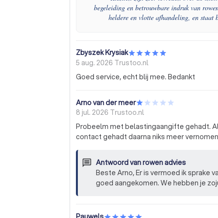
begeleiding en betrouwbare indruk van rowen 
heldere en vlotte afhandeling, en staat 
Zbyszek Krysiak
5 aug. 2026
Trustoo.nl
Goed service, echt blij mee. Bedankt
Arno van der meer
8 jul. 2026
Trustoo.nl
Probeelm met belastingaangifte gehadt. Alle stukken door gemaild een k
Antwoord van
rowen advies
Beste Arno, Er is vermoed ik sprake van een misverstand of onze mails aan jou zijn niet
goed aangekomen. We hebben je zojui
hebt om te reageren, kunnen wij jou
in rekening gebracht, dus wij kunnen ons niet
contact op, dan lossen
Pauwels