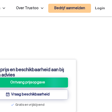
Bedrijf aanmelden
n
Over Trustoo
Login
prijs en beschikbaarheid aan bij
 advies
Ontvang prijsopgave
Vraag beschikbaarheid
event_available
Gratis en vrijblijvend
check