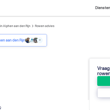
Dienste
in Alphen aan den Rijn
Rowen advies
arrow_forward_ios
hen aan den Rijn
+
Vraag 
rowen
Q