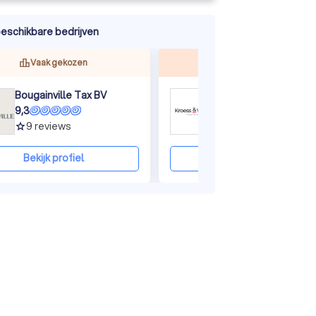
eschikbare bedrijven
Vaak gekozen
Top beoordeeld
Bougainville Tax BV
Kroess & Visser
9,3
9,9
9
reviews
222
reviews
grade
grade
Bekijk profiel
Bekijk profiel
ine