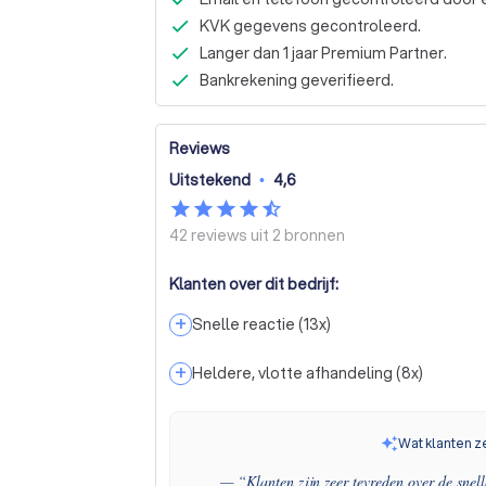
KVK gegevens gecontroleerd.
Langer dan 1 jaar Premium Partner.
Bankrekening geverifieerd.
Reviews
Uitstekend
•
4,6
42 reviews uit
2 bronnen
Klanten over dit bedrijf:
+
Snelle reactie
(
13
x)
+
Heldere, vlotte afhandeling
(
8
x)
Wat klanten z
— “
Klanten zijn zeer tevreden over de snel