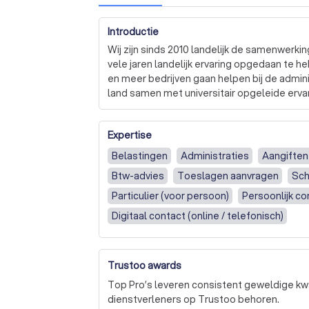
Introductie
Wij zijn sinds 2010 landelijk de samenwerkin
vele jaren landelijk ervaring opgedaan te he
en meer bedrijven gaan helpen bij de adminis
land samen met universitair opgeleide ervar
om u te helpen indien nodig en verder veel
ook voor u zo laag mogelijk te houden. 

Expertise
Voor de volledigheid, wij bieden momenteel
Belastingen
Administraties
Aangiften
Vennootschapsbelasting en Loonbelasting. W
Btw-advies
Toeslagen aanvragen
Sch
vervolgens een belafspraak met u zodat we
Particulier (voor persoon)
Persoonlijk co
Digitaal contact (online / telefonisch)
Trustoo awards
Top Pro’s leveren consistent geweldige kwa
dienstverleners op Trustoo behoren.