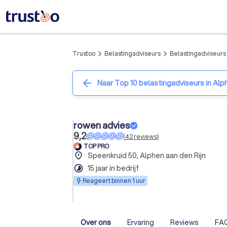
Trustoo
Belastingadviseurs
Belastingadviseurs 
arrow_forward_ios
arrow_forward_ios
arrow_back
Naar Top 10 belastingadviseurs in Alp
rowen advies
9,2
(
42
reviews
)
TOP PRO
place
Speenkruid 50, Alphen aan den Rijn
timelapse
15 jaar in bedrijf
Reageert binnen 1 uur
Over ons
Ervaring
Reviews
FA