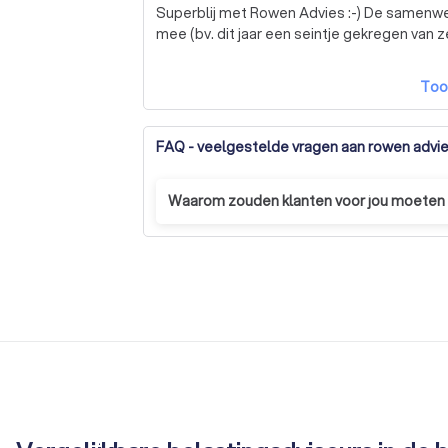
Superblij met Rowen Advies :-) De samenwe
mee (bv. dit jaar een seintje gekregen van ze
Too
FAQ - veelgestelde vragen aan rowen advi
Waarom zouden klanten voor jou moeten
Tijdens een telefonische intake lopen we
bieden die lager is dan dat u gewend bent
Administratie voeren is vaak niet de gro
zodat u meer tijd kan besteden aan de za