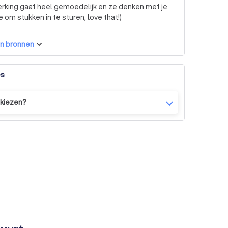
rking gaat heel gemoedelijk en ze denken met je
 om stukken in te sturen, love that!)
n bronnen
es
 kiezen?
 rustig uw wensen door. Vaak kunnen we een prijs
 te betalen zonder dat de kwaliteit verloren gaat.
otste hobby van een ondernemer. Laat ons u helpen
ken waar u goed in bent,