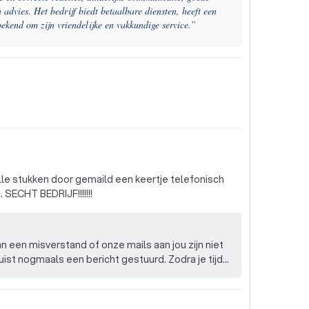
advies. Het bedrijf biedt betaalbare diensten, heeft een
bekend om zijn vriendelijke en vakkundige service.
”
eertje telefonisch
contact gehadt daarna niks meer vernomen. SECHT BEDRIJF!!!!!!!
st nogmaals een bericht gestuurd. Zodra je tijd
w vragen beantwoorden. Wij hebben ook nog niets
 vinden in jouw feedback. Neem svp even
 we het op. Farah