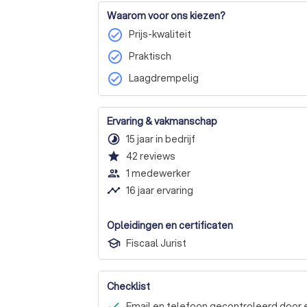
Waarom voor ons kiezen?
check_circle
Prijs-kwaliteit
check_circle
Praktisch
check_circle
Laagdrempelig
Ervaring & vakmanschap
timelapse
15 jaar in bedrijf
star
42
reviews
people_outline
1 medewerker
timeline
16 jaar ervaring
Opleidingen en certificaten
Fiscaal Jurist
Checklist
Email en telefoon gecontroleerd door 