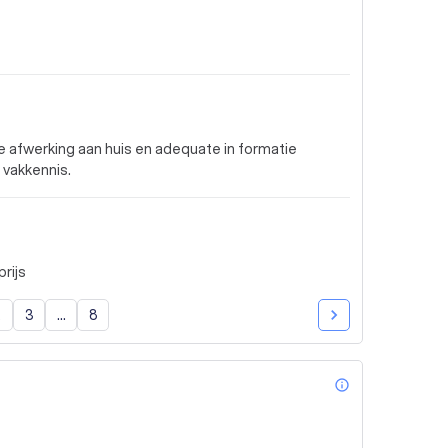
te afwerking aan huis en adequate in formatie
 vakkennis.
rijs
2
3
...
8
info_outl