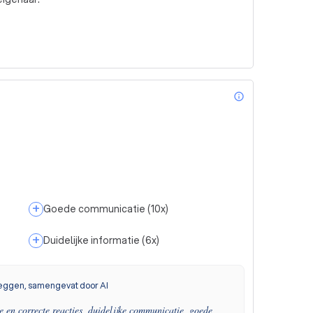
info_outl
+
Goede communicatie
(
10
x)
+
Duidelijke informatie
(
6
x)
eggen, samengevat door AI
le en correcte reacties, duidelijke communicatie, goede