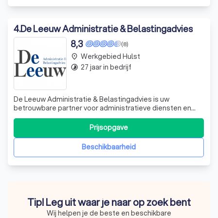
4
.
De Leeuw Administratie & Belastingadvies
8,3
(8)
Werkgebied Hulst
place
27 jaar in bedrijf
timelapse
De Leeuw Administratie & Belastingadvies is uw
betrouwbare partner voor administratieve diensten en
belastingadvies. Wij bedienen een breed scala aan
klanten, variërend van particulieren en MKB-bedrijven tot
Prijsopgave
non-profitorganisaties. Onze kleinschaligheid stelt ons in
staat om een persoonlijke en hoog
Beschikbaarheid
Tip! Leg uit waar je naar op zoek bent
Wij helpen je de beste en beschikbare