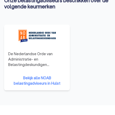
Onze belastingadviseurs beschikken over de
volgende keurmerken
De Nederlandse Orde van
Administratie- en
Belastingdeskundigen
(NOAB)richt zich op mkb-
bedrijven en ondernemers,
Bekijk alle NOAB
ondersteunt
belastingadviseurs in Hulst
administratiekantoren en
belastingadviseurs, en zorgt
ervoor dat zij voldoen aan hoge
kwaliteitsstandaarden. Het grote
voordeel van een NOAB-
boekhouder is dat deze