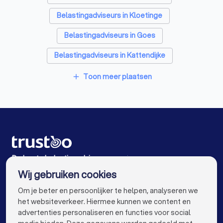
Belastingadviseurs in Kloetinge
Belastingadviseurs in Goes
Belastingadviseurs in Kattendijke
Belastingadviseurs in Bergen op Zoom
Toon meer plaatsen
add
Belastingadviseurs in Halsteren
Belastingadviseurs in Wolphaartsdijk
Belastingadviseurs in Wouw
Belastingadviseurs in Oost-Souburg
De beste belastingadviseurs voor jou
Wij gebruiken cookies
Belastingadviseurs in Amsterdam
info@trustoo.nl
Om je beter en persoonlijker te helpen, analyseren we
Belastingadviseurs in Rotterdam
het websiteverkeer. Hiermee kunnen we content en
advertenties personaliseren en functies voor social
Belastingadviseurs in Den Haag