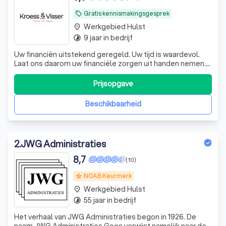
Gratis kennismakingsgesprek
local_offer
Werkgebied Hulst
place
9 jaar in bedrijf
timelapse
Uw financiën uitstekend geregeld. Uw tijd is waardevol.
Laat ons daarom uw financiële zorgen uit handen nemen.
De experts van KroessVisser beheren al uw financiële
processen van A tot Z, zodat u met een gerust hart kunt
Prijsopgave
ondernemen. KroessVisser | Finance - Tax - Advisory ☎️
Plan een GRATIS ADVIES
Beschikbaarheid
2
.
JWG Administraties
8,7
(10)
NOAB Keurmerk
grade
Werkgebied Hulst
place
55 jaar in bedrijf
timelapse
Het verhaal van JWG Administraties begon in 1926. De
naam JWG Administraties Goes verwijst namelijk naar de