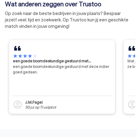
Wat anderen zeggen over Trustoo
gespecialiseerd is in
administratieve en fiscale
Op zoek naar de beste bedrijven in jouw plaats? Bespaar
dienstverlening voor mkb-
jezelf veel tijd en zoekwerk. Op Trustoo kun jij een geschikte
ondernemers. Ze hebben vaak
match vinden in jouw omgeving!
praktische ervaring binnen de
branche, wat aansluit op de
behoeften van jouw
onderneming. NOAB-leden
hebben klantgerichtheid hoog in
star
star
star
star
star
star
sta
een goede boomdeskundige gestuurd met…
Wat j
het vaandel hebben staan.
een goede boomdeskundige gestuurd met deze indier
ze be
goed gedaan.
J.M.Fagel
account_circle
account_circl
30 jul
op
Trustpilot