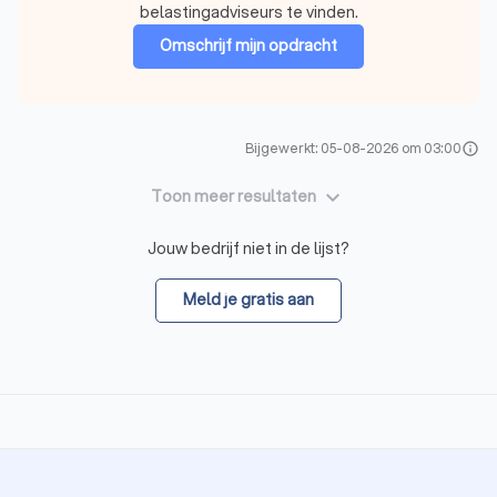
belastingadviseurs te vinden.
Omschrijf mijn opdracht
Bijgewerkt: 05-08-2026 om 03:00
info
keyboard_arrow_down
Toon meer resultaten
Jouw bedrijf niet in de lijst?
Meld je gratis aan