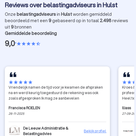
Reviews over belastingadviseurs in Hulst
Onze
belastingadviseurs
in
Hulst
worden gemiddeld
beoordeeld met een
9
gebaseerd op in totaal
2.498
reviews
uit
9
bronnen
Gemiddelde beoordeling
9,0
•
star
star
star
star
star_half
star
star
star
star
star
star
star
sta
Vriendelijk namen de tijd voor je kwamen de afspraken
Kroes & 
na en werd keurig toegestuurd de rekening was ook
profess
zoals afgesproken Ik mag ze aanbevelen
Heel te
Francisca ROELEN
Iliass
26-11-2025
27-09-20
De Leeuw Administratie &
Bekijk profiel
Belastingadvies