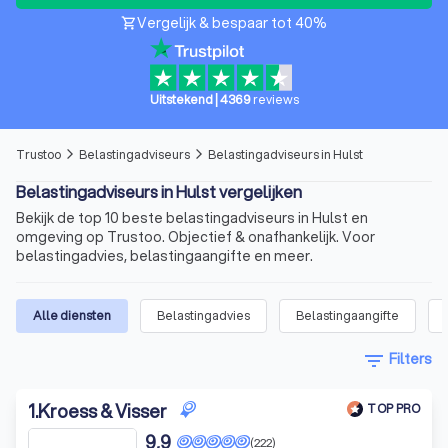
Vergelijk & bespaar tot 40%
shopping_cart
Uitstekend
|
4369
reviews
Trustoo
Belastingadviseurs
Belastingadviseurs in Hulst
arrow_forward_ios
arrow_forward_ios
Belastingadviseurs in Hulst vergelijken
Bekijk de top 10 beste belastingadviseurs in Hulst en
omgeving op Trustoo. Objectief & onafhankelijk. Voor
belastingadvies, belastingaangifte en meer.
Alle diensten
Belastingadvies
Belastingaangifte
filter_list
Filters
1
.
Kroess & Visser
TOP PRO
9,9
(222)