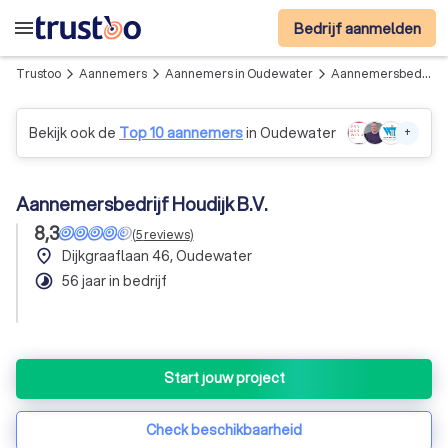
menu
Bedrijf aanmelden
Trustoo
Aannemers
Aannemers in Oudewater
Aannemersbedrijf Houdijk B.V.
arrow_forward_ios
arrow_forward_ios
arrow_forward_ios
Bekijk ook de
Top 10 aannemers
in Oudewater
+
Aannemersbedrijf Houdijk B.V.
8,3
(
5
reviews
)
place
Dijkgraaflaan 46, Oudewater
timelapse
56 jaar in bedrijf
Start jouw project
Check beschikbaarheid