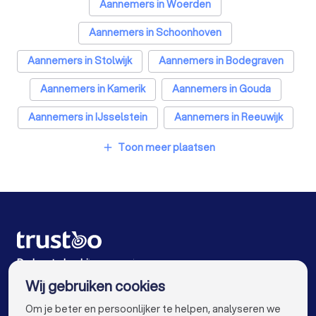
Ongediertebestrijders in Oudewater
Aannemers in Woerden
Architecten in Oudewater
Aannemers in Schoonhoven
Zonwering specialisten in Oudewater
Aannemers in Stolwijk
Aannemers in Bodegraven
Badkamer installateurs in Oudewater
Aannemers in Kamerik
Aannemers in Gouda
Traprenovatie bedrijven in Oudewater
Aannemers in IJsselstein
Aannemers in Reeuwijk
Schoorsteenvegers in Oudewater
Aannemers in De Meern
Aannemers in Vleuten
Toon meer plaatsen
add
Hekwerkspecialisten in Oudewater
Aannemers in Amsterdam
Interieurstylisten in Oudewater
Aannemers in Rotterdam
Aannemers in Den Haag
Stoffeerders in Oudewater
Aannemers in Utrecht
Aannemers in Eindhoven
Meubelmakers in Oudewater
Aannemers in Tilburg
Aannemers in Groningen
De beste bedrijven voor jou
Wij gebruiken cookies
Klusjesmannen in Oudewater
Aannemers in Almere
Aannemers in Breda
info@trustoo.nl
Om je beter en persoonlijker te helpen, analyseren we
Aannemers in Nijmegen
Aannemers in Enschede