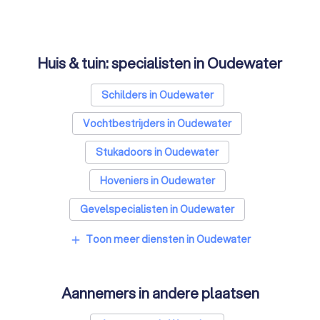
Huis & tuin: specialisten in Oudewater
Schilders in Oudewater
Vochtbestrijders in Oudewater
Stukadoors in Oudewater
Hoveniers in Oudewater
Gevelspecialisten in Oudewater
Vloerleggers in Oudewater
Toon meer diensten in Oudewater
add
Elektriciens in Oudewater
Aannemers in andere plaatsen
Isolatiebedrijven in Oudewater