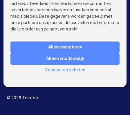
het websiteverkeer. Hiermee kunnen we content en
advertenties personaliseren en functies voor social
Aannemers in Haarlem
Aannemers in Arnhem
media bieden. Deze gegevens worden gedeeld met
onze partners en zij kunnen dit aanvullen met informatie
Aannemers in Amersfoort
keyboard_arrow_down
VOOR PARTICULIEREN
die je eerder aan ze hebt verstrekt.
Aannemers in Apeldoorn
keyboard_arrow_down
VOOR BEDRIJVEN
Aannemers in Den Bosch
Alles accepteren
keyboard_arrow_down
OVER TRUSTOO
Aannemers in Maastricht
Aannemers in Leiden
Alleen noodzakelijk
LAND
Nederland
Aannemers in Dordrecht
Voorkeuren beheren
België
Duitsland
Aannemers in Zoetermeer
Spanje
©
2026
Trustoo
Start jouw project