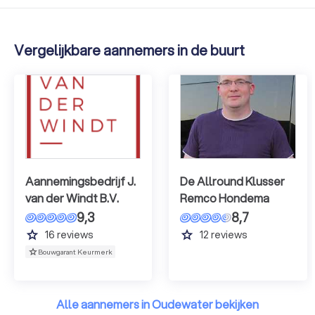
Vergelijkbare aannemers in de buurt
Aannemingsbedrijf J.
De Allround Klusser
van der Windt B.V.
Remco Hondema
9,3
8,7
grade
grade
16
reviews
12
reviews
Bouwgarant Keurmerk
Alle aannemers in Oudewater bekijken