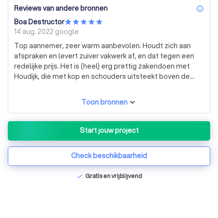
Reviews van andere bronnen
inf
Boa Destructor
14 aug. 2022
google
Top aannemer, zeer warm aanbevolen. Houdt zich aan
afspraken en levert zuiver vakwerk af, en dat tegen een
redelijke prijs. Het is (heel) erg prettig zakendoen met
Houdijk, die met kop en schouders uitsteekt boven de
gemiddelde aannemer Services: Algemene bouw,
Vloeren installeren, Installatie, Renovatie
Toon bronnen
Start jouw project
Check beschikbaarheid
Gratis en vrijblijvend
check