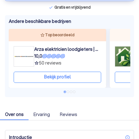
Gratis en vrijblijvend
check
Andere beschikbare bedrijven
Top beoordeeld
Arza elektricien loodgieters | Hilversum
R
10,0
8
50
reviews
grade
gra
Bekijk profiel
Over ons
Ervaring
Reviews
Introductie
inf