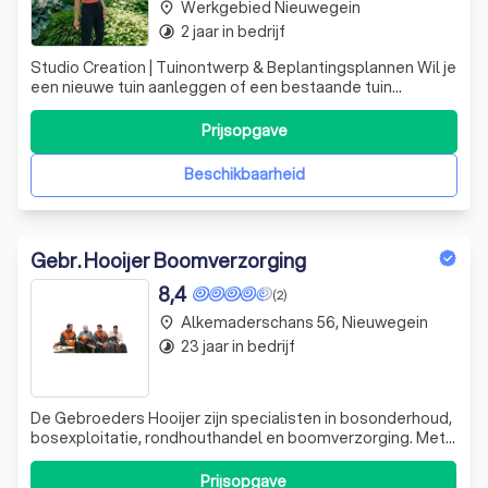
Werkgebied Nieuwegein
place
2 jaar in bedrijf
timelapse
Studio Creation | Tuinontwerp & Beplantingsplannen Wil je
een nieuwe tuin aanleggen of een bestaande tuin
vernieuwen? Veel mensen schakelen direct een hovenier
in, terwijl de belangrijkste keuzes juist vóór de aanleg
Prijsopgave
worden gemaakt. Daar help ik bij. Ik ben Liesbeth van
Studio Creation, tuinontwe
Beschikbaarheid
Gebr. Hooijer Boomverzorging
8,4
(2)
Alkemaderschans 56, Nieuwegein
place
23 jaar in bedrijf
timelapse
De Gebroeders Hooijer zijn specialisten in bosonderhoud,
bosexploitatie, rondhouthandel en boomverzorging. Met
meer dan 25 jaar ervaring in de bosbouw en
boomrooiwerk, zijn wij uw betrouwbare partner voor al uw
Prijsopgave