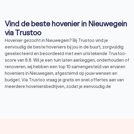
Vind de beste hovenier in Nieuwegein
via Trustoo
Hovenier gezocht in Nieuwegein? Bij Trustoo vind je
eenvoudig de beste hoveniers bij jou in de buurt, zorgvuldig
geselecteerd en beoordeeld met een uitstekende Trustoo-
score van 8.8. Wil je een tuin laten aanleggen, onderhouden of
renoveren, wij hebben een top 10 samengesteld van ervaren
hoveniers in Nieuwegein, afgestemd op jouw wensen en
budget. Via Trustoo vraag je gratis en snel offertes aan van
meerdere hoveniersbedrijven, zodat je eenvoudig de
specialist vindt die perfect aansluit bij jouw tuinproject. Laat je
adviseren door een deskundige hovenier in Nieuwegein en
geniet van een prachtige tuin zonder zorgen.
Wat doet een hovenier?