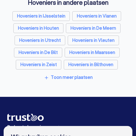
Hoveniers in andere plaatsen
Ongediertebestrijders in Nieuwegein
Architecten in Nieuwegein
Hoveniers in IJsselstein
Hoveniers in Vianen
Zonwering specialisten in Nieuwegein
Hoveniers in Houten
Hoveniers in De Meern
Badkamer installateurs in Nieuwegein
Hoveniers in Utrecht
Hoveniers in Vleuten
Traprenovatie bedrijven in Nieuwegein
Hoveniers in De Bilt
Hoveniers in Maarssen
Schoorsteenvegers in Nieuwegein
Hoveniers in Zeist
Hoveniers in Bilthoven
Hekwerkspecialisten in Nieuwegein
Hoveniers in Amsterdam
Hoveniers in Rotterdam
Toon meer plaatsen
add
Stratenmakers in Nieuwegein
Hoveniers in Den Haag
Hoveniers in Eindhoven
Boomverzorgers in Nieuwegein
Hoveniers in Tilburg
Hoveniers in Groningen
Interieurstylisten in Nieuwegein
Hoveniers in Almere
Hoveniers in Breda
Stoffeerders in Nieuwegein
Hoveniers in Nijmegen
Hoveniers in Enschede
De beste hoveniers voor jou