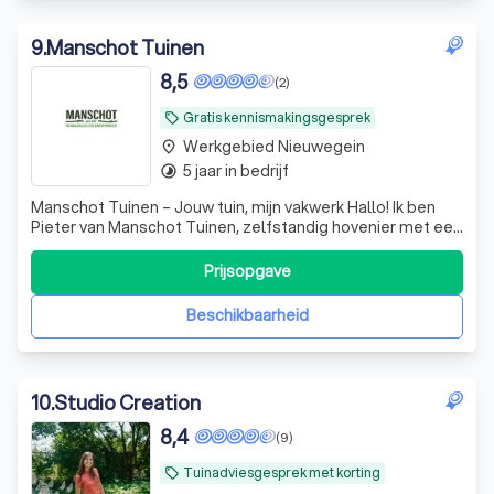
9
.
Manschot Tuinen
8,5
(2)
Gratis kennismakingsgesprek
local_offer
Werkgebied Nieuwegein
place
5 jaar in bedrijf
timelapse
Manschot Tuinen – Jouw tuin, mijn vakwerk Hallo! Ik ben
Pieter van Manschot Tuinen, zelfstandig hovenier met een
passie voor buitenruimte. Of het nu gaat om een
onderhoudsvriendelijke tuin, een grote, sfeervolle tuin vol
Prijsopgave
beplanting, of een mooie houten overkapping — ik zorg
dat jouw tuin helemaal k
Beschikbaarheid
10
.
Studio Creation
8,4
(9)
Tuinadviesgesprek met korting
local_offer