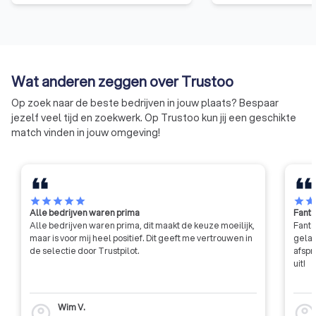
hun kennis en ervaring, de
zorgeloos genieten
specialisten van de
vertrouwend op de k
bestratingsbranche. OBN-leden
uw VHG-hovenier. A
onderscheiden zich door hun
daarvoor ontvangt 
kwaliteitskeurmerk en manier van
Garantiecertificaat
Wat anderen zeggen over Trustoo
werken en worden gezien als de
toch iets niet in ord
architecten van de buitenruimte.
heeft u de garantie
Op zoek naar de beste bedrijven in jouw plaats? Bespaar
schade worden hers
jezelf veel tijd en zoekwerk. Op Trustoo kun jij een geschikte
match vinden in jouw omgeving!
star
star
star
star
star
star
sta
Alle bedrijven waren prima
Fanta
Alle bedrijven waren prima, dit maakt de keuze moeilijk,
Fanta
maar is voor mij heel positief. Dit geeft me vertrouwen in
gelat
de selectie door Trustpilot.
afspr
uit!
Wim V.
account_circle
account_circl