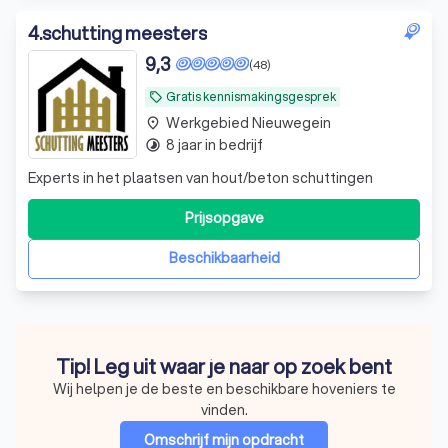
4
.
schutting meesters
9,3
(48)
Gratis kennismakingsgesprek
local_offer
Werkgebied Nieuwegein
place
8 jaar in bedrijf
timelapse
Experts in het plaatsen van hout/beton schuttingen
Prijsopgave
Beschikbaarheid
Tip! Leg uit waar je naar op zoek bent
Wij helpen je de beste en beschikbare hoveniers te
vinden.
Omschrijf mijn opdracht