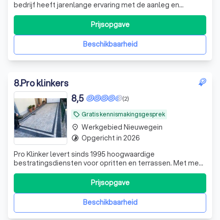
bedrijf heeft jarenlange ervaring met de aanleg en
renovatie van diverse tuinen en heeft reeds meer dan
1000 projecten succesvol uitgevoerd.
Prijsopgave
Beschikbaarheid
8
.
Pro klinkers
8,5
(2)
Gratis kennismakingsgesprek
local_offer
Werkgebied Nieuwegein
place
Opgericht in 2026
timelapse
Pro Klinker levert sinds 1995 hoogwaardige
bestratingsdiensten voor opritten en terrassen. Met meer
dan 30 jaar ervaring zijn wij gespecialiseerd in
klinkerbestrating, terrassen, opritten, looppaden en
Prijsopgave
tuinaanleg. Wij staan bekend om ons vakmanschap, het
gebruik van kwaliteitsmaterialen en een betro
Beschikbaarheid