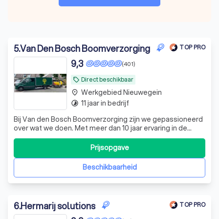
5
.
Van Den Bosch Boomverzorging
TOP PRO
9,3
(401)
Direct beschikbaar
local_offer
Werkgebied Nieuwegein
place
11 jaar in bedrijf
timelapse
Bij Van den Bosch Boomverzorging zijn we gepassioneerd
over wat we doen. Met meer dan 10 jaar ervaring in de
groensector, zijn we een jong bedrijf dat elke dag streeft
naar 100% klanttevredenheid. Onze diensten omvatten
Prijsopgave
het rooien, kappen en snoeien van bomen. Bij het rooien
wordt de volledige boom,
Beschikbaarheid
6
.
Hermarij solutions
TOP PRO