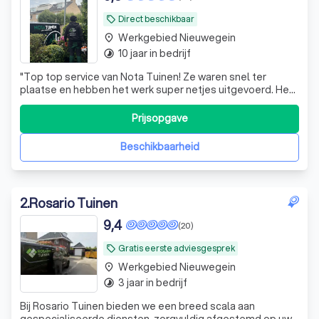
Direct beschikbaar
local_offer
Werkgebied Nieuwegein
place
10 jaar in bedrijf
timelapse
"
Top top service van Nota Tuinen! Ze waren snel ter
plaatse en hebben het werk super netjes uitgevoerd. Het
team bestond uit beleefde en nette mannen die duidelijk
weten wat ze doen. Zeker een aanrader!!!
"
Prijsopgave
Beschikbaarheid
2
.
Rosario Tuinen
9,4
(20)
Gratis eerste adviesgesprek
local_offer
Werkgebied Nieuwegein
place
3 jaar in bedrijf
timelapse
Bij Rosario Tuinen bieden we een breed scala aan
gespecialiseerde diensten, zorgvuldig afgestemd op uw