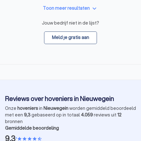
keyboard_arrow_down
Toon meer resultaten
Jouw bedrijf niet in de lijst?
Meld je gratis aan
Reviews over hoveniers in Nieuwegein
Onze
hoveniers
in
Nieuwegein
worden gemiddeld beoordeeld
met een
9,3
gebaseerd op in totaal
4.059
reviews uit
12
bronnen
Gemiddelde beoordeling
9,3
•
star
star
star
star
star_half