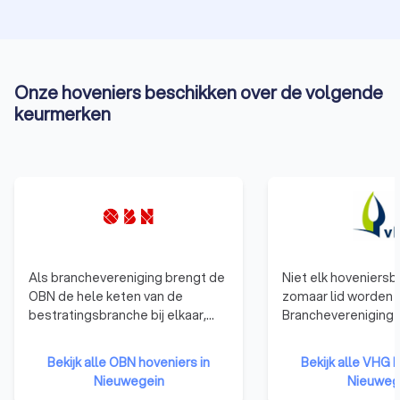
Onze hoveniers beschikken over de volgende
keurmerken
Als branchevereniging brengt de
Niet elk hoveniersbe
OBN de hele keten van de
zomaar lid worden 
bestratingsbranche bij elkaar,
Branchevereniging 
van stratenmaker en hovenier tot
gelden duidelijke
certificeringsinstituut en
toelatingseisen. D
Bekijk alle OBN hoveniers in
Bekijk alle VHG h
leverancier van materiaal of
dat elk VHG-lid ee
Nieuwegein
Nieuweg
materieel. OBN-leden zijn, met
groenprofessional i