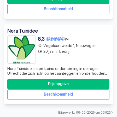
boomgerelateerde projecten. Onze expertise omvat het
snoeien, zagen, kappen, rooien, vers
Beschikbaarheid
Nera Tuinidee
8,3
(5)
Vogelaarsweide 1, Nieuwegein
place
20 jaar in bedrijf
timelapse
Nera Tuinidee is een kleine onderneming in de regio
Utrecht die zich richt op het aanleggen en onderhouden
van tuinen, aanleggen van bestrating en het ontwerpen
van tuinen.
Prijsopgave
Beschikbaarheid
Bijgewerkt: 08-08-2026 om 08:52
info