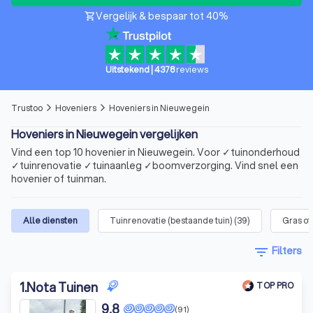
Vergelijk & bespaar tot 40%
shopping_cart
Uitstekend
|
4378
reviews
Trustoo
Hoveniers
Hoveniers in Nieuwegein
arrow_forward_ios
arrow_forward_ios
Hoveniers in Nieuwegein vergelijken
Vind een top 10 hovenier in Nieuwegein. Voor ✓tuinonderhoud
✓tuinrenovatie ✓tuinaanleg ✓boomverzorging. Vind snel een
hovenier of tuinman.
Alle diensten
Tuinrenovatie (bestaande tuin)
(
39
)
Gras o
filter_list
Filters
1
.
Nota Tuinen
TOP PRO
9,8
(91)