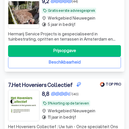
9,2
(44)
Gratis eerste adviesgesprek
local_offer
Werkgebied Nieuwegein
place
5 jaar in bedrijf
timelapse
Hermarij Service Projects is gespecialiseerd in
tuinbestrating, opritten en terrassen in Amsterdam en
omgeving. Professionele aanleg, correcte onderbouw en
strak resultaat metduidelijke offerte vooraf
Prijsopgave
Beschikbaarheid
7
.
Het Hoveniers Collectief
TOP PRO
8,8
(40)
5% korting op de tarieven
local_offer
Werkgebied Nieuwegein
place
11 jaar in bedrijf
timelapse
Het Hoveniers Collectief : Uw tuin - Onze specialiteit Ons