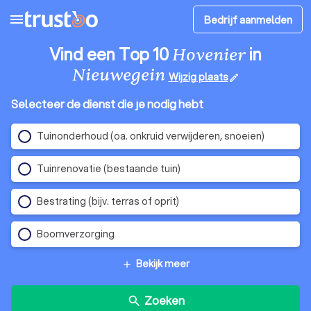
menu
Bedrijf aanmelden
Vind een Top 10
in
Hovenier
Nieuwegein
Wijzig plaats
edit
Selecteer de dienst die je nodig hebt
Tuinonderhoud (oa. onkruid verwijderen, snoeien)
Tuinrenovatie (bestaande tuin)
Bestrating (bijv. terras of oprit)
Boomverzorging
Bekijk meer
add
Zoeken
search