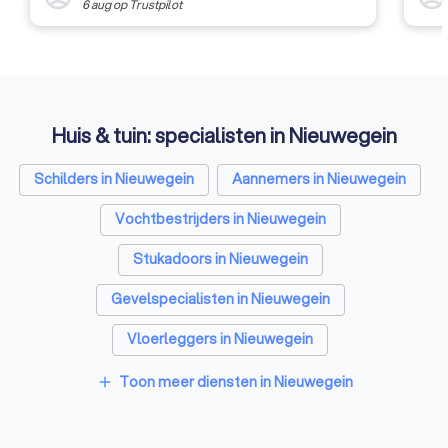
6 aug
op
Trustpilot
Huis & tuin: specialisten in Nieuwegein
Schilders in Nieuwegein
Aannemers in Nieuwegein
Vochtbestrijders in Nieuwegein
Stukadoors in Nieuwegein
Gevelspecialisten in Nieuwegein
Vloerleggers in Nieuwegein
Elektriciens in Nieuwegein
Toon meer diensten in Nieuwegein
add
Isolatiebedrijven in Nieuwegein