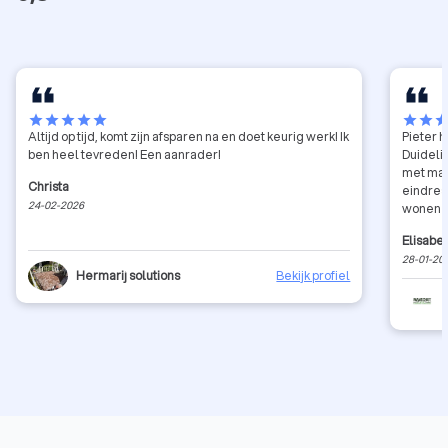
star
star
star
star
star
star
star
sta
Altijd op tijd, komt zijn afsparen na en doet keurig werk! Ik
Pieter h
ben heel tevreden! Een aanrader!
Duideli
met mat
Christa
eindresu
24-02-2026
wonen m
ook wan
Elisabe
uitprobe
28-01-20
ookv er
Hermarij solutions
Bekijk profiel