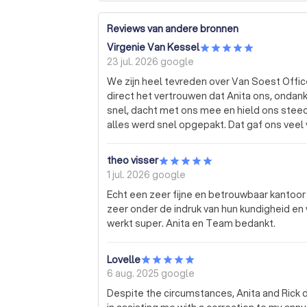
Reviews van andere bronnen
Virgenie Van Kessel
23 jul. 2026
google
We zijn heel tevreden over Van Soest Offi
direct het vertrouwen dat Anita ons, ondan
snel, dacht met ons mee en hield ons stee
alles werd snel opgepakt. Dat gaf ons vee
makkelijker. We kunnen Anita en haar team 
hulp!
theo visser
1 jul. 2026
google
Echt een zeer fijne en betrouwbaar kantoor A
zeer onder de indruk van hun kundigheid e
werkt super. Anita en Team bedankt.
Lovelle
6 aug. 2025
google
Despite the circumstances, Anita and Rick 