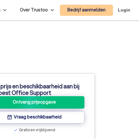
Bedrijf aanmelden
n
Over Trustoo
Login
prijs en beschikbaarheid aan bij
oest Office Support
Ontvang prijsopgave
Vraag beschikbaarheid
event_available
Gratis en vrijblijvend
check