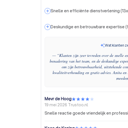
+
Snelle en efficiënte dienstverlening
(
13
x
+
Deskundige en betrouwbare expertise
(
Wat klanten z
— “
Klanten zijn zeer tevreden over de snelle en
benadering van het team, en de deskundige exper
om zijn betrouwbaarheid, uitstekende com
kwaliteitverhouding en gratis advies. Anita en
meeden
Mevr de Hoog
19 mei 2026
Trustoo.nl
Snelle reactie goede vriendelijk en profess