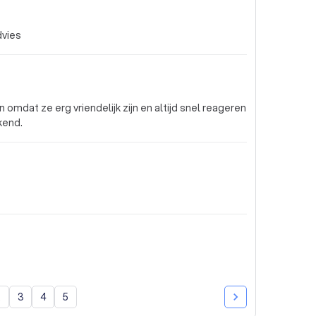
dvies
omdat ze erg vriendelijk zijn en altijd snel reageren
ekend.
2
3
4
5