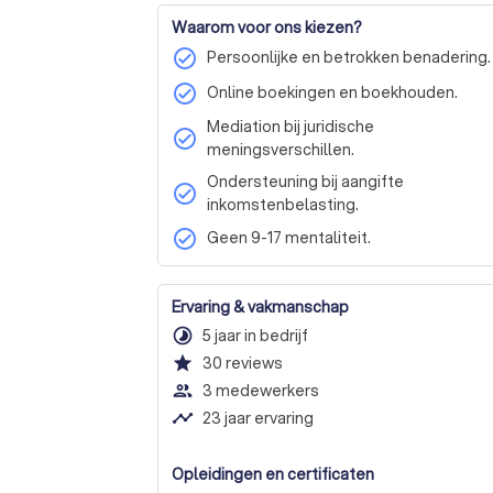
Waarom voor ons kiezen?
check_circle
Persoonlijke en betrokken benadering.
check_circle
Online boekingen en boekhouden.
Mediation bij juridische
check_circle
meningsverschillen.
Ondersteuning bij aangifte
check_circle
inkomstenbelasting.
check_circle
Geen 9-17 mentaliteit.
Ervaring & vakmanschap
timelapse
5 jaar in bedrijf
star
30
reviews
people_outline
3 medewerkers
timeline
23 jaar ervaring
Opleidingen en certificaten