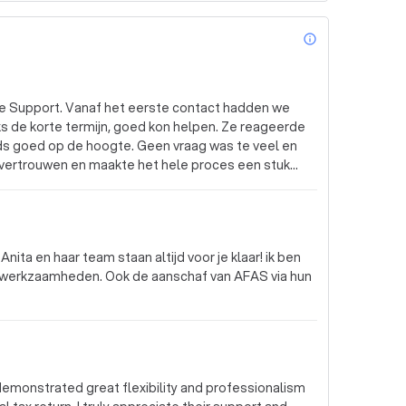
info_outl
ce Support. Vanaf het eerste contact hadden we
ks de korte termijn, goed kon helpen. Ze reageerde
ds goed op de hoogte. Geen vraag was te veel en
l vertrouwen en maakte het hele proces een stuk
dan ook van harte aanbevelen. Bedankt voor alle
nita en haar team staan altijd voor je klaar! ik ben
n werkzaamheden. Ook de aanschaf van AFAS via hun
demonstrated great flexibility and professionalism