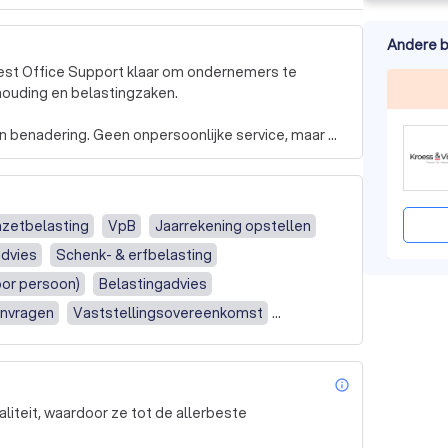
Andere b
oest Office Support klaar om ondernemers te 
ouding en belastingzaken.

n benadering. Geen onpersoonlijke service, maar 
basis van een succesvolle onderneming. Het geeft u 
gericht te groeien.

zetbelasting
VpB
Jaarrekening opstellen
dvies
Schenk- & erfbelasting
tratie bijhouden of alles uit handen geven. Wij 
udmogelijkheden én deskundige ondersteuning. 
voor persoon)
Belastingadvies
dan zorgen wij dat uw administratie correct en 
nvragen
Vaststellingsovereenkomst
plan
Volledige boekhouding
r uw bedrijf kunnen betekenen? Neem gerust en 
CV
BV / NV
Aangifte omzetbelasting / BTW
helpen u graag verder.
info_outl
soonlijk contact (op locatie)
liteit, waardoor ze tot de allerbeste
larisadministratie (payroll)