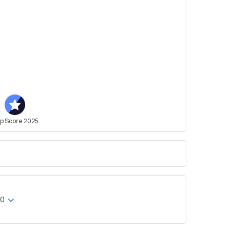
op
Score
2025
00