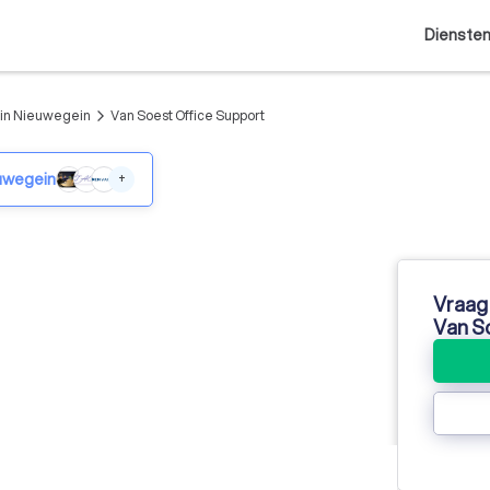
Dienste
 in Nieuwegein
Van Soest Office Support
arrow_forward_ios
euwegein
+
Vraag 
Van S