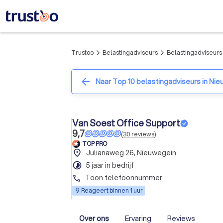
Trustoo
Belastingadviseurs
Belastingadviseurs
arrow_forward_ios
arrow_forward_ios
arrow_back
Naar Top 10 belastingadviseurs in Ni
Van Soest Office Support
9,7
(
30
reviews
)
TOP PRO
place
Julianaweg 26, Nieuwegein
timelapse
5 jaar in bedrijf
Toon telefoonnummer
phone
Reageert binnen 1 uur
Over ons
Ervaring
Reviews