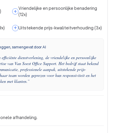
Vriendelijke en persoonlijke benadering
+
)
(
12
x)
+
9
x)
Uitstekende prijs-kwaliteitverhouding
(
3
x)
eggen, samengevat door AI
 efficiënte dienstverlening, de vriendelijke en persoonlijke
tise van Van Soest Office Support. Het bedrijf staat bekend
municatie, professionele aanpak, uitstekende prijs-
 haar team worden geprezen voor hun responsiviteit en het
ken met klanten.
”
ionele afhandeling.