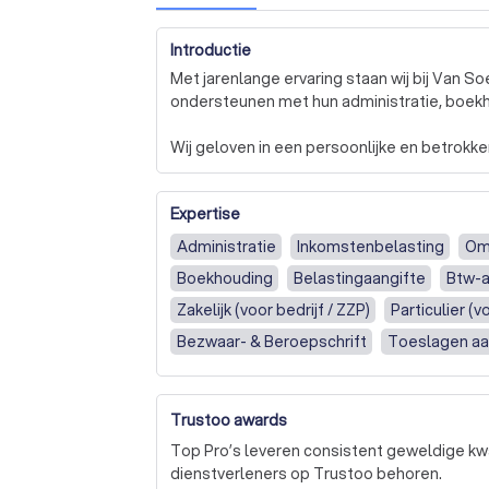
Introductie
Met jarenlange ervaring staan wij bij Van S
ondersteunen met hun administratie, boekh
Wij geloven in een persoonlijke en betrokke
écht contact en ondersteuning op maat.

Expertise
Een overzichtelijke administratie vormt de 
grip op uw financiële situatie en helpt u om 
Administratie
Inkomstenbelasting
Om
Boekhouding
Belastingaangifte
Btw-a
U kunt bij ons kiezen: zelf online uw adminis
bieden gebruiksvriendelijke online boekho
Zakelijk (voor bedrijf / ZZP)
Particulier (
Lever simpelweg de benodigde stukken aan, 
Bezwaar- & Beroepschrift
Toeslagen aa
tijdig verwerkt wordt.

Alimentatieberekeningen
Ouderschaps
Heeft u vragen of wilt u weten wat wij voo
Eenmanszaak / ZZP
VOF / Maatschap / 
Trustoo awards
geheel vrijblijvend contact met ons op. Wij 
Salarisadministratie
Jaarrekening
Per
Top Pro’s leveren consistent geweldige kwa
Digitaal contact (online / telefonisch)
Sa
dienstverleners op Trustoo behoren.