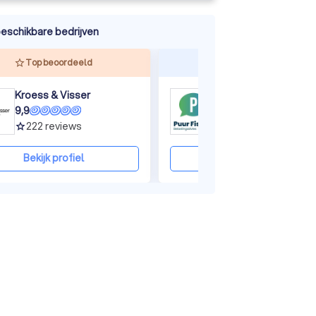
eschikbare bedrijven
Top beoordeeld
Reageert snel
Kroess & Visser
Puur Fiscaal
9,9
9,1
222
reviews
6
reviews
grade
grade
Bekijk profiel
Bekijk profiel
ine