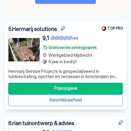
5
.
Hermarij solutions
TOP PRO
9,1
(43)
Gratis eerste adviesgesprek
local_offer
Werkgebied Mijdrecht
place
5 jaar in bedrijf
timelapse
Hermarij Service Projects is gespecialiseerd in
tuinbestrating, opritten en terrassen in Amsterdam en
omgeving. Professionele aanleg, correcte onderbouw en
strak resultaat metduidelijke offerte vooraf
Prijsopgave
Beschikbaarheid
6
.
rian tuinontwerp & advies