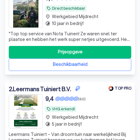
Direct beschikbaar
local_offer
Werkgebied Mijdrecht
place
10 jaar in bedrijf
timelapse
"
Top top service van Nota Tuinen! Ze waren snel ter
plaatse en hebben het werk super netjes uitgevoerd. Het
team bestond uit beleefde en nette mannen die duidelijk
weten wat ze doen. Zeker een aanrader!!!
"
Prijsopgave
Beschikbaarheid
2
.
Leermans Tuiniert B.V.
TOP PRO
9,4
(60)
VHG erkend!
local_offer
Werkgebied Mijdrecht
place
5 jaar in bedrijf
timelapse
Leermans Tuiniert – Van droomtuin naar werkelijkheid Bij
Leermans Tuiniert brengen we uw tuindromen tot leven.