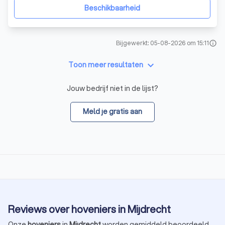
persoonlijke stijl en behoe
Beschikbaarheid
Bijgewerkt: 05-08-2026 om 15:11
info
keyboard_arrow_down
Toon meer resultaten
Jouw bedrijf niet in de lijst?
Meld je gratis aan
Reviews over hoveniers in Mijdrecht
Onze
hoveniers
in
Mijdrecht
worden gemiddeld beoordeeld