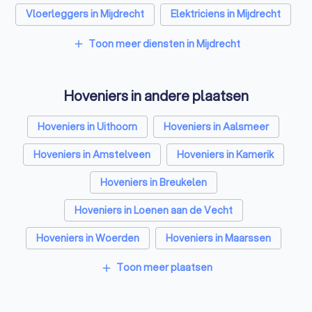
Vloerleggers in Mijdrecht
Elektriciens in Mijdrecht
Isolatiebedrijven in Mijdrecht
Toon meer diensten in Mijdrecht
add
Ongediertebestrijders in Mijdrecht
Hoveniers in andere plaatsen
Architecten in Mijdrecht
Zonwering specialisten in Mijdrecht
Hoveniers in Uithoorn
Hoveniers in Aalsmeer
Badkamer installateurs in Mijdrecht
Hoveniers in Amstelveen
Hoveniers in Kamerik
Traprenovatie bedrijven in Mijdrecht
Hoveniers in Breukelen
Schoorsteenvegers in Mijdrecht
Hoveniers in Loenen aan de Vecht
Hekwerkspecialisten in Mijdrecht
Hoveniers in Woerden
Hoveniers in Maarssen
Stratenmakers in Mijdrecht
Hoveniers in Vleuten
Hoveniers in Badhoevedorp
Toon meer plaatsen
add
Boomverzorgers in Mijdrecht
Hoveniers in Amsterdam
Hoveniers in Rotterdam