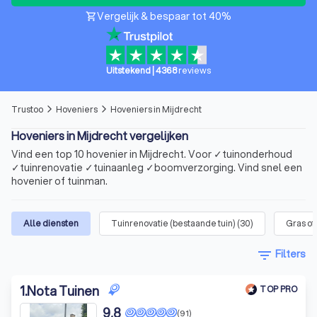
Vergelijk & bespaar tot 40%
shopping_cart
Uitstekend
|
4368
reviews
Trustoo
Hoveniers
Hoveniers in Mijdrecht
arrow_forward_ios
arrow_forward_ios
Hoveniers in Mijdrecht vergelijken
Vind een top 10 hovenier in Mijdrecht. Voor ✓tuinonderhoud
✓tuinrenovatie ✓tuinaanleg ✓boomverzorging. Vind snel een
hovenier of tuinman.
Alle diensten
Tuinrenovatie (bestaande tuin)
(
30
)
Gras o
filter_list
Filters
1
.
Nota Tuinen
TOP PRO
9,8
(91)