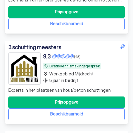
Of het nu gaat om een complete tuinaanleg, renovatie, of
onderhoud, wij staan garant voor vakmanschap en oog
Prijsopgave
voor detail. Van strak design tot weelderige groene
oases: wij realiseren een t
Beschikbaarheid
3
.
schutting meesters
9,3
(48)
Gratis kennismakingsgesprek
local_offer
Werkgebied Mijdrecht
place
8 jaar in bedrijf
timelapse
Experts in het plaatsen van hout/beton schuttingen
Prijsopgave
Beschikbaarheid