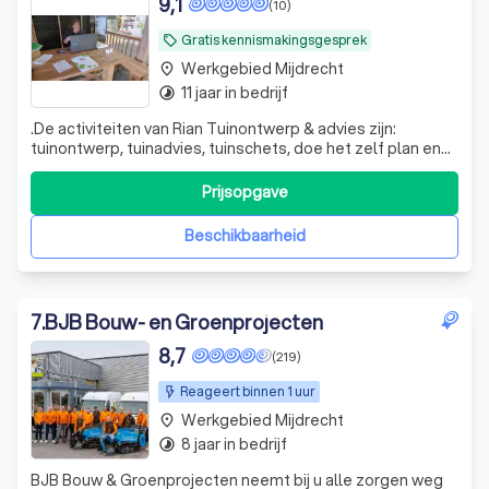
9,1
(10)
Gratis kennismakingsgesprek
local_offer
Werkgebied Mijdrecht
place
11 jaar in bedrijf
timelapse
.De activiteiten van Rian Tuinontwerp & advies zijn:
tuinontwerp, tuinadvies, tuinschets, doe het zelf plan en
hoveniersservice. Nu u weet wie ik ben, kunnen wij
misschien wat voor elkaar betekenen.
Prijsopgave
Beschikbaarheid
7
.
BJB Bouw- en Groenprojecten
8,7
(219)
Reageert binnen 1 uur
Werkgebied Mijdrecht
place
8 jaar in bedrijf
timelapse
BJB Bouw & Groenprojecten neemt bij u alle zorgen weg