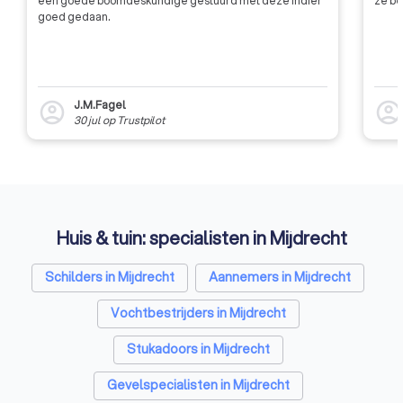
een goede boomdeskundige gestuurd met deze indier
ze be
goed gedaan.
J.M.Fagel
account_circle
account_circl
30 jul
op
Trustpilot
Huis & tuin: specialisten in Mijdrecht
Schilders in Mijdrecht
Aannemers in Mijdrecht
Vochtbestrijders in Mijdrecht
Stukadoors in Mijdrecht
Gevelspecialisten in Mijdrecht