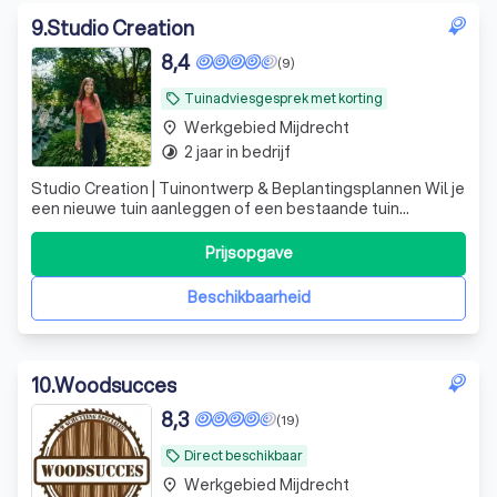
9
.
Studio Creation
8,4
(9)
Tuinadviesgesprek met korting
local_offer
Werkgebied Mijdrecht
place
2 jaar in bedrijf
timelapse
Studio Creation | Tuinontwerp & Beplantingsplannen Wil je
een nieuwe tuin aanleggen of een bestaande tuin
vernieuwen? Veel mensen schakelen direct een hovenier
in, terwijl de belangrijkste keuzes juist vóór de aanleg
Prijsopgave
worden gemaakt. Daar help ik bij. Ik ben Liesbeth van
Studio Creation, tuinontwe
Beschikbaarheid
10
.
Woodsucces
8,3
(19)
Direct beschikbaar
local_offer
Werkgebied Mijdrecht
place