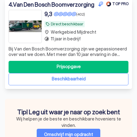
4
.
Van Den Bosch Boomverzorging
TOP PRO
9,3
(402)
Direct beschikbaar
local_offer
Werkgebied Mijdrecht
place
11 jaar in bedrijf
timelapse
Bij Van den Bosch Boomverzorging zijn we gepassioneerd
over wat we doen. Met meer dan 10 jaar ervaring in de
groensector, zijn we een jong bedrijf dat elke dag streeft
naar 100% klanttevredenheid. Onze diensten omvatten
Prijsopgave
het rooien, kappen en snoeien van bomen. Bij het rooien
wordt de volledige boom,
Beschikbaarheid
Tip! Leg uit waar je naar op zoek bent
Wij helpen je de beste en beschikbare hoveniers te
vinden.
Omschrijf mijn opdracht