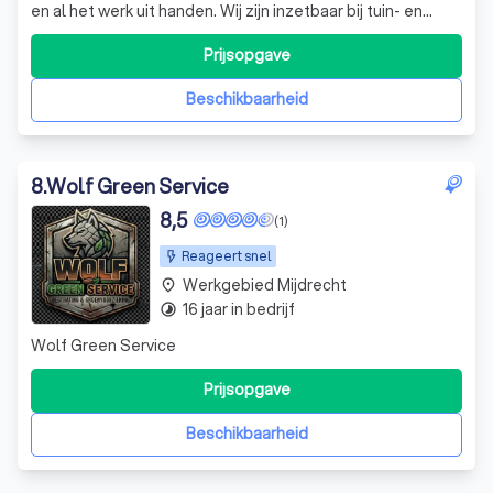
en al het werk uit handen. Wij zijn inzetbaar bij tuin- en
bouwprojecten in en om uw huis en bedrijf. Zowel
particulier als zakelijk tot uw dienst. Direct contact met
Prijsopgave
ervaren vakmensen die hoge eisen stellen aan de kwaliteit
van het werk en het m
Beschikbaarheid
8
.
Wolf Green Service
8,5
(1)
Reageert snel
Werkgebied Mijdrecht
place
16 jaar in bedrijf
timelapse
Wolf Green Service
Prijsopgave
Beschikbaarheid