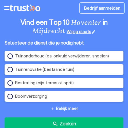
menu
Bedrijf aanmelden
Vind een Top 10
in
Hovenier
Mijdrecht
Wijzig plaats
edit
Selecteer de dienst die je nodig hebt
Tuinonderhoud (oa. onkruid verwijderen, snoeien)
Tuinrenovatie (bestaande tuin)
Bestrating (bijv. terras of oprit)
Boomverzorging
Bekijk meer
add
Zoeken
search