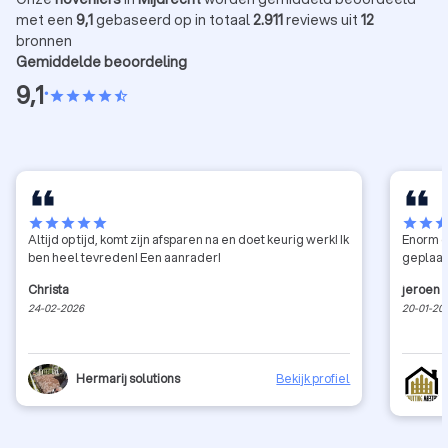
met een
9,1
gebaseerd op in totaal
2.911
reviews uit
12
bronnen
Gemiddelde beoordeling
9,1
•
star
star
star
star
star_half
star
star
star
star
star
star
star
sta
Altijd op tijd, komt zijn afsparen na en doet keurig werk! Ik
Enorm g
ben heel tevreden! Een aanrader!
geplaat
Christa
jeroen
24-02-2026
20-01-20
Hermarij solutions
Bekijk profiel