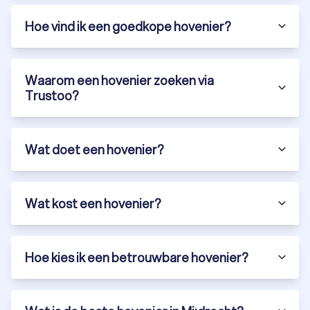
Trustoo
Bij Trustoo hebben we een selectie gemaakt van de meest
Hoe vind ik een goedkope hovenier?
ervaren en betrouwbare hoveniers in Mijdrecht. Onze top 10 is
gebaseerd op klantbeoordelingen, ervaring en
certificeringen. Via ons platform vraag je gratis offertes aan
Waarom een hovenier zoeken via
en vergelijk je eenvoudig hoveniers.
Gratis offertes:
vraag vrijblijvend meerdere offertes aan
Trustoo?
van hoveniers in Mijdrecht.
Klantbeoordelingen:
bekijk recensies en ervaringen van
andere klanten.
Diversiteit:
vind een tuinbedrijf die gespecialiseerd is in
Wat doet een hovenier?
tuinontwerp, tuinaanleg of onderhoud.
Laat je tuinproject uitvoeren door een ervaren hovenier in
Mijdrecht en geniet van een prachtige,
onderhoudsvriendelijke tuin. Vraag vandaag nog gratis
Wat kost een hovenier?
offertes aan via Trustoo en ontdek de mogelijkheden in
Mijdrecht.
Hoe kies ik een betrouwbare hovenier?