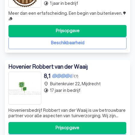
1 jaar in bedrijf
timelapse
Meer dan een erfafscheiding. Een begin van buitenleven.🌳
🪵
Prijsopgave
Beschikbaarheid
Hovenier Robbert van der Waaij
8,1
(7)
Buitenkruier 22, Mijdrecht
place
17 jaar in bedrijf
timelapse
Hoveniersbedrijf Robbert van der Waaij is uw betrouwbare
partner voor alle aspecten van tuinverzorging. Wij zijn
gespecialiseerd in het ontwerpen, aanleggen en
onderhouden van tuinen, waarbij we altijd streven naar het
Prijsopgave
creëren van een perfecte buitenruimte die past bij uw