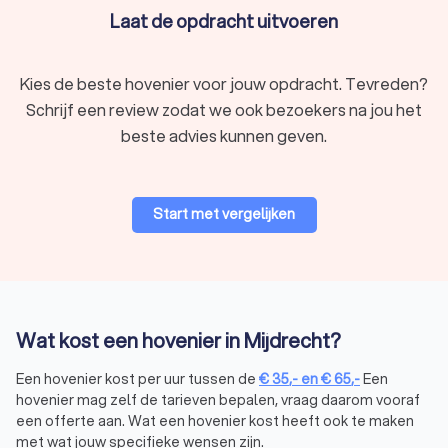
Waardeverhogend:
Een goed onderhouden en
Laat de opdracht uitvoeren
aangelegde tuin verhoogt niet alleen je woongenot,
maar ook de waarde van je huis.
Kies de beste hovenier voor jouw opdracht. Tevreden?
Schrijf een review zodat we ook bezoekers na jou het
Wat kost een hovenier in Mijdrecht?
beste advies kunnen geven.
De
kosten van een hovenier
in Mijdrecht hangen af van de aard
en omvang van je project. Gemiddeld liggen de kosten van
een hovenier tussen € 35,- tot € 65,- per uur. Voor grotere
projecten, zoals tuinaanleg of renovatie, worden vaak vaste
Start met vergelijken
prijzen per vierkante meter berekend. Hier zijn enkele
richtlijnen:
Tuinontwerp:
de kosten voor een tuinontwerp variëren
tussen € 200,- tot € 350,-, afhankelijk van de
complexiteit en de grootte van de tuin.
Tuinaanleg:
de prijs voor het aanleggen van een tuin ligt
Wat kost een hovenier in Mijdrecht?
gemiddeld tussen € 50 tot € 100 per m2, afhankelijk van
de gekozen materialen en beplanting.
Een hovenier kost per uur tussen de
€
35
,-
en
€
65
,-
Een
Tuinonderhoud:
voor regulier onderhoud betaal je vaak
hovenier mag zelf de tarieven bepalen, vraag daarom vooraf
een uurtarief tussen € 35,- tot € 65,-, afhankelijk van de
een offerte aan. Wat een hovenier kost heeft ook te maken
ervaring van de hovenier.
met wat jouw specifieke wensen zijn.
Wil je besparen op de kosten? Vraag dan meerdere offertes