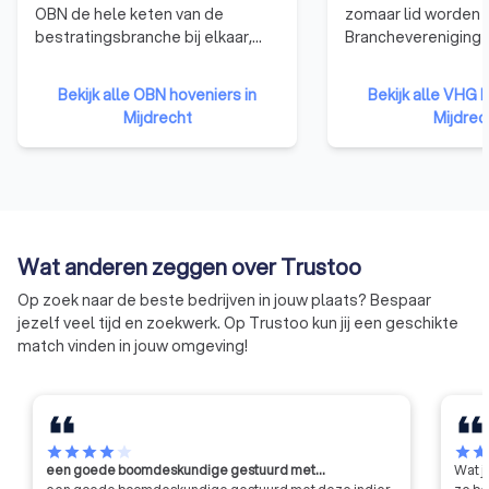
OBN de hele keten van de
zomaar lid worden 
bestratingsbranche bij elkaar,
Branchevereniging 
van stratenmaker en hovenier tot
gelden duidelijke
certificeringsinstituut en
toelatingseisen. D
Bekijk alle OBN hoveniers in
Bekijk alle VHG h
leverancier van materiaal of
dat elk VHG-lid ee
Mijdrecht
Mijdrec
materieel. OBN-leden zijn, met
groenprofessional i
hun kennis en ervaring, de
zorgeloos genieten
specialisten van de
vertrouwend op de k
bestratingsbranche. OBN-leden
uw VHG-hovenier. A
onderscheiden zich door hun
daarvoor ontvangt 
kwaliteitskeurmerk en manier van
Garantiecertificaat
Wat anderen zeggen over Trustoo
werken en worden gezien als de
toch iets niet in ord
architecten van de buitenruimte.
heeft u de garantie
Op zoek naar de beste bedrijven in jouw plaats? Bespaar
schade worden hers
jezelf veel tijd en zoekwerk. Op Trustoo kun jij een geschikte
match vinden in jouw omgeving!
star
star
star
star
star
star
sta
een goede boomdeskundige gestuurd met…
Wat j