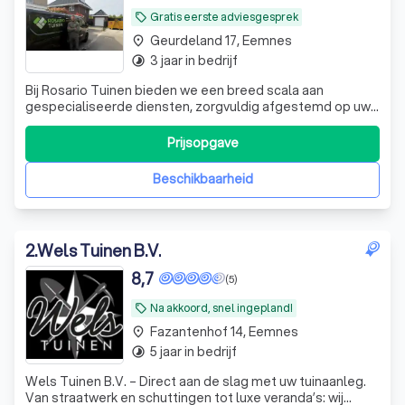
Gratis eerste adviesgesprek
local_offer
Geurdeland 17, Eemnes
place
3 jaar in bedrijf
timelapse
Bij Rosario Tuinen bieden we een breed scala aan
gespecialiseerde diensten, zorgvuldig afgestemd op uw
unieke behoeften en wensen. Onze aanpak is gericht op
het creëren van harmonieuze en functionele
Prijsopgave
buitenruimtes die naadloos aansluiten bij uw levensstijl.
Beschikbaarheid
2
.
Wels Tuinen B.V.
8,7
(5)
Na akkoord, snel ingepland!
local_offer
Fazantenhof 14, Eemnes
place
5 jaar in bedrijf
timelapse
Wels Tuinen B.V. – Direct aan de slag met uw tuinaanleg.
Van straatwerk en schuttingen tot luxe veranda’s: wij