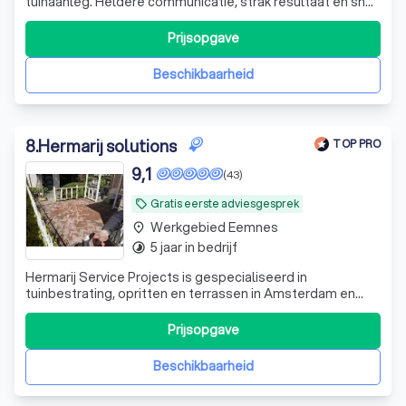
tuinaanleg. Heldere communicatie, strak resultaat en snel
beschikbaar. Of het nu gaat om een nieuwe oprit, een
schutting, overkapping of complete tuinrenovatie, je kunt
Prijsopgave
rekenen op vakwerk en duidelijke afspraken. Daarnaast
hebben wij ook de e
Beschikbaarheid
8
.
Hermarij solutions
TOP PRO
9,1
(43)
Gratis eerste adviesgesprek
local_offer
Werkgebied Eemnes
place
5 jaar in bedrijf
timelapse
Hermarij Service Projects is gespecialiseerd in
tuinbestrating, opritten en terrassen in Amsterdam en
omgeving. Professionele aanleg, correcte onderbouw en
strak resultaat metduidelijke offerte vooraf
Prijsopgave
Beschikbaarheid