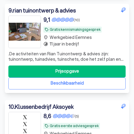
9
.
rian tuinontwerp & advies
9,1
(10)
Gratis kennismakingsgesprek
local_offer
Werkgebied Eemnes
place
11 jaar in bedrijf
timelapse
.De activiteiten van Rian Tuinontwerp & advies zijn:
tuinontwerp, tuinadvies, tuinschets, doe het zelf plan en
hoveniersservice. Nu u weet wie ik ben, kunnen wij
misschien wat voor elkaar betekenen.
Prijsopgave
Beschikbaarheid
10
.
Klussenbedrijf Aksoyek
8,6
(5)
Gratis eerste adviesgesprek
local_offer
Werkgebied Eemnes
place