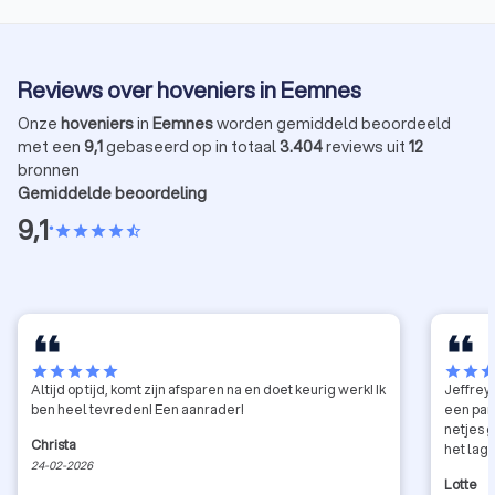
Reviews over hoveniers in Eemnes
Onze
hoveniers
in
Eemnes
worden gemiddeld beoordeeld
met een
9,1
gebaseerd op in totaal
3.404
reviews uit
12
bronnen
Gemiddelde beoordeling
9,1
•
star
star
star
star
star_half
star
star
star
star
star
star
star
sta
Altijd op tijd, komt zijn afsparen na en doet keurig werk! Ik
Jeffrey
ben heel tevreden! Een aanrader!
een par
netjes g
Christa
het lag
24-02-2026
Lotte