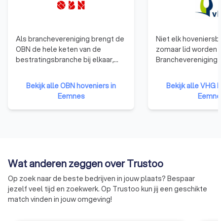
Als branchevereniging brengt de
Niet elk hoveniersbe
OBN de hele keten van de
zomaar lid worden 
bestratingsbranche bij elkaar,
Branchevereniging 
van stratenmaker en hovenier tot
gelden duidelijke
certificeringsinstituut en
toelatingseisen. D
Bekijk alle OBN hoveniers in
Bekijk alle VHG h
leverancier van materiaal of
dat elk VHG-lid ee
Eemnes
Eemne
materieel. OBN-leden zijn, met
groenprofessional i
hun kennis en ervaring, de
zorgeloos genieten
specialisten van de
vertrouwend op de k
bestratingsbranche. OBN-leden
uw VHG-hovenier. A
onderscheiden zich door hun
daarvoor ontvangt 
kwaliteitskeurmerk en manier van
Garantiecertificaat
Wat anderen zeggen over Trustoo
werken en worden gezien als de
toch iets niet in ord
architecten van de buitenruimte.
heeft u de garantie
Op zoek naar de beste bedrijven in jouw plaats? Bespaar
schade worden hers
jezelf veel tijd en zoekwerk. Op Trustoo kun jij een geschikte
match vinden in jouw omgeving!