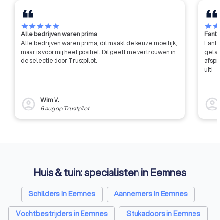
star
star
star
star
star
star
sta
Alle bedrijven waren prima
Fanta
Alle bedrijven waren prima, dit maakt de keuze moeilijk,
Fanta
maar is voor mij heel positief. Dit geeft me vertrouwen in
gelat
de selectie door Trustpilot.
afspr
uit!
Wim V.
account_circle
account_circl
6 aug
op
Trustpilot
Huis & tuin: specialisten in Eemnes
Schilders in Eemnes
Aannemers in Eemnes
Vochtbestrijders in Eemnes
Stukadoors in Eemnes