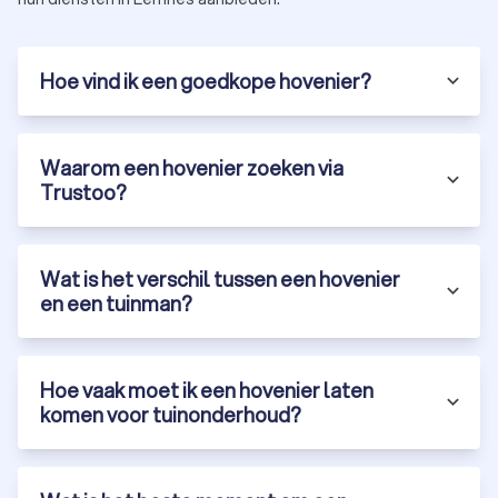
te krijgen van de kosten en mogelijkheden.
Hoe vind ik een goedkope hovenier?
Ontdek de beste hoveniers in Eemnes via
Trustoo
Bij Trustoo hebben we een selectie gemaakt van de meest
Waarom een hovenier zoeken via
ervaren en betrouwbare hoveniers in Eemnes. Onze top 10 is
Trustoo?
gebaseerd op klantbeoordelingen, ervaring en
certificeringen. Via ons platform vraag je gratis offertes aan
en vergelijk je eenvoudig hoveniers.
Gratis offertes:
vraag vrijblijvend meerdere offertes aan
Wat is het verschil tussen een hovenier
van hoveniers in Eemnes.
en een tuinman?
Klantbeoordelingen:
bekijk recensies en ervaringen van
andere klanten.
Diversiteit:
vind een tuinbedrijf die gespecialiseerd is in
tuinontwerp, tuinaanleg of onderhoud.
Hoe vaak moet ik een hovenier laten
Laat je tuinproject uitvoeren door een ervaren hovenier in
komen voor tuinonderhoud?
Eemnes en geniet van een prachtige, onderhoudsvriendelijke
tuin. Vraag vandaag nog gratis offertes aan via Trustoo en
ontdek de mogelijkheden in Eemnes.