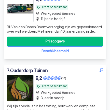
Direct beschikbaar
local_offer
Werkgebied Eemnes
place
11 jaar in bedrijf
timelapse
Bij Van den Bosch Boomverzorging zijn we gepassioneerd
over wat we doen. Met meer dan 10 jaar ervaring in de
groensector, zijn we een jong bedrijf dat elke dag streeft
naar 100% klanttevredenheid. Onze diensten omvatten
Prijsopgave
het rooien, kappen en snoeien van bomen. Bij het rooien
wordt de volledige boom,
Beschikbaarheid
7
.
Ouderdorp Tuinen
9,2
(18)
Direct beschikbaar
local_offer
Werkgebied Eemnes
place
3 jaar in bedrijf
timelapse
Wij zijn specialist in bestrating, houtwerk en complete