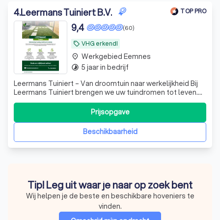
4
.
Leermans Tuiniert B.V.
TOP PRO
9,4
(60)
VHG erkend!
local_offer
Werkgebied Eemnes
place
5 jaar in bedrijf
timelapse
Leermans Tuiniert – Van droomtuin naar werkelijkheid Bij
Leermans Tuiniert brengen we uw tuindromen tot leven.
Of het nu gaat om een complete tuinaanleg, renovatie, of
onderhoud, wij staan garant voor vakmanschap en oog
Prijsopgave
voor detail. Van strak design tot weelderige groene
oases: wij realiseren een t
Beschikbaarheid
Tip! Leg uit waar je naar op zoek bent
Wij helpen je de beste en beschikbare hoveniers te
vinden.