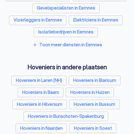
Gevelspecialisten in Eemnes
Vloerleggers in Eemnes
Elektriciens in Eemnes
Isolatiebedrijven in Eemnes
Ongediertebestrijders in Eemnes
Toon meer diensten in Eemnes
add
Architecten in Eemnes
Hoveniers in andere plaatsen
Zonwering specialisten in Eemnes
Badkamer installateurs in Eemnes
Hoveniers in Laren (NH)
Hoveniers in Blaricum
Traprenovatie bedrijven in Eemnes
Hoveniers in Baarn
Hoveniers in Huizen
Schoorsteenvegers in Eemnes
Hoveniers in Hilversum
Hoveniers in Bussum
Hekwerkspecialisten in Eemnes
Hoveniers in Bunschoten-Spakenburg
Stratenmakers in Eemnes
Hoveniers in Naarden
Hoveniers in Soest