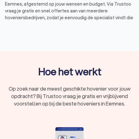
Eemnes, afgestemd op jouw wensen en budget. Via Trustoo
vraag je gratis en snel offertes aan van meerdere
hoveniersbedrijven, zodat je eenvoudig de specialist vindt die
perfect aansluit bij jouw tuinproject. Laat je adviseren door
een deskundige hovenier in Eemnes en geniet van een
prachtige tuin zonder zorgen.
Wat doet een hovenier?
Een hovenier in Eemnes is gespecialiseerd in het aanleggen,
Hoe het werkt
onderhouden en renoveren van tuinen. Dit vakmanschap gaat
verder dan alleen planten en struiken verzorgen. Hoveniers
bieden verschillende diensten aan, waaronder:
Op zoek naar de meest geschikte hovenier voor jouw
Tuinontwerp:
een goed tuinontwerp is belangrijk voor
opdracht? Bij Trustoo vraag je gratis en vrijblijvend
een mooie en functionele tuin. Hoveniers maken vaak
samen met een tuinarchitect een ontwerp dat rekening
voorstellen op bij de beste hoveniers in Eemnes.
houdt met jouw wensen, de ligging van je tuin en de
beste keuzes voor beplanting en materialen.
Tuinrenovatie (bestaande tuin):
wil je je bestaande tuin
opfrissen of compleet vernieuwen? Een
hoveniersbedrijf helpt je bij het renoveren van je tuin, van