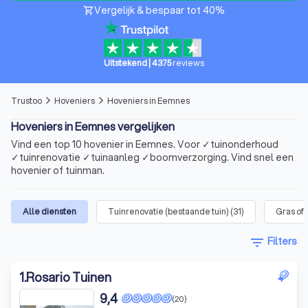
Vergelijk & bespaar tot 40%
shopping_cart
Uitstekend
|
4375
reviews
Trustoo
Hoveniers
Hoveniers in Eemnes
arrow_forward_ios
arrow_forward_ios
Hoveniers in Eemnes vergelijken
Vind een top 10 hovenier in Eemnes. Voor ✓tuinonderhoud
✓tuinrenovatie ✓tuinaanleg ✓boomverzorging. Vind snel een
hovenier of tuinman.
Alle diensten
Tuinrenovatie (bestaande tuin)
(
31
)
Gras of
filter_list
Filters
1
.
Rosario Tuinen
9,4
(20)