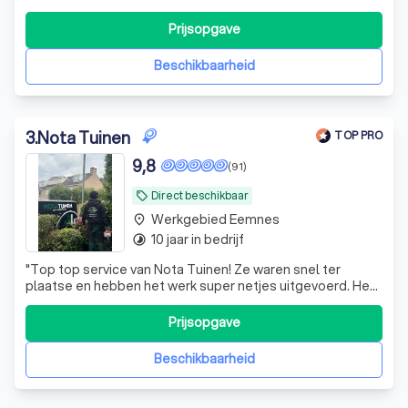
realiseren uw volledige tuin van A tot Z. U vraagt, wij
maken!
Prijsopgave
Beschikbaarheid
3
.
Nota Tuinen
TOP PRO
9,8
(91)
Direct beschikbaar
local_offer
Werkgebied Eemnes
place
10 jaar in bedrijf
timelapse
"
Top top service van Nota Tuinen! Ze waren snel ter
plaatse en hebben het werk super netjes uitgevoerd. Het
team bestond uit beleefde en nette mannen die duidelijk
weten wat ze doen. Zeker een aanrader!!!
"
Prijsopgave
Beschikbaarheid