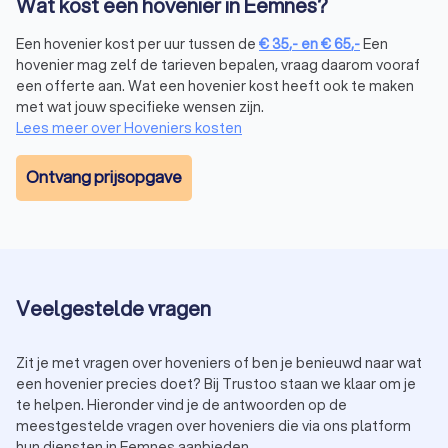
Wat kost een hovenier in Eemnes?
gemiddeld tussen € 50 tot € 100 per m2, afhankelijk van
de gekozen materialen en beplanting.
Een hovenier kost per uur tussen de
€
35
,-
en
€
65
,-
Een
Tuinonderhoud:
voor regulier onderhoud betaal je vaak
hovenier mag zelf de tarieven bepalen, vraag daarom vooraf
een uurtarief tussen € 35,- tot € 65,-, afhankelijk van de
een offerte aan. Wat een hovenier kost heeft ook te maken
ervaring van de hovenier.
met wat jouw specifieke wensen zijn.
Wil je besparen op de kosten? Vraag dan meerdere offertes
Lees meer over Hoveniers kosten
aan via Trustoo. Zo vergelijk je eenvoudig prijzen en maak je
de beste keuze.
Ontvang prijsopgave
Hoe kies je de juiste hovenier in Eemnes?
Bij het kiezen van een hoveniersbedrijf in Eemnes is het
belangrijk om rekening te houden met een aantal factoren:
Ervaring:
kies een hovenier met ervaring in het soort
project dat je wilt uitvoeren, zoals tuinaanleg,
Veelgestelde vragen
onderhoud of renovatie.
Beoordelingen:
lees recensies van andere klanten om
Zit je met vragen over hoveniers of ben je benieuwd naar wat
een indruk te krijgen van de kwaliteit van het werk.
een hovenier precies doet? Bij Trustoo staan we klaar om je
Certificeringen:
controleer of de hovenier gecertificeerd
te helpen. Hieronder vind je de antwoorden op de
is, bijvoorbeeld via een brancheorganisatie zoals
meestgestelde vragen over hoveniers die via ons platform
Vereniging van Hoveniers en Groenvoorzieners (VHG).
hun diensten in Eemnes aanbieden.
Prijs:
vraag meerdere offertes aan om een goed beeld