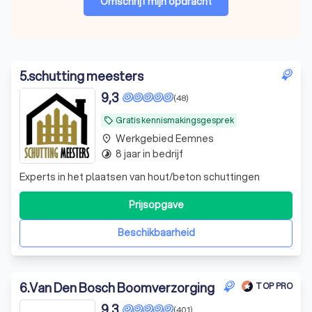
Omschrijf mijn opdracht
5
.
schutting meesters
9,3
(48)
Gratis kennismakingsgesprek
local_offer
Werkgebied Eemnes
place
8 jaar in bedrijf
timelapse
Experts in het plaatsen van hout/beton schuttingen
Prijsopgave
Beschikbaarheid
6
.
Van Den Bosch Boomverzorging
TOP PRO
9,3
(401)