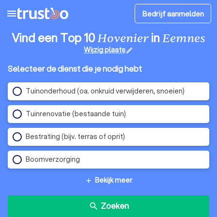
menu
Bedrijf aanmelden
Vind een Top 10
in
Hovenier
Eemnes
Wijzig plaats
edit
Selecteer de dienst die je nodig hebt
Tuinonderhoud (oa. onkruid verwijderen, snoeien)
Tuinrenovatie (bestaande tuin)
Bestrating (bijv. terras of oprit)
Boomverzorging
Bekijk meer
add
Zoeken
search