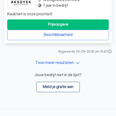
7 jaar in bedrijf
timelapse
Kwaliteit is onze prioriteit!
Prijsopgave
Beschikbaarheid
Bijgewerkt: 05-08-2026 om 15:40
info
keyboard_arrow_down
Toon meer resultaten
Jouw bedrijf niet in de lijst?
Meld je gratis aan