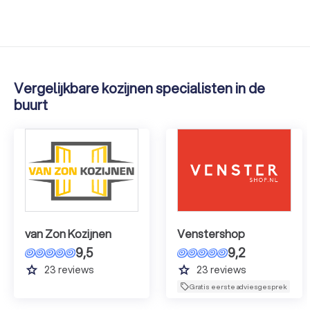
Vergelijkbare kozijnen specialisten in de
buurt
van Zon Kozijnen
Venstershop
9,5
9,2
grade
grade
23
reviews
23
reviews
Gratis eerste adviesgesprek