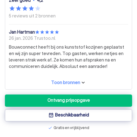
Zeer goed
•
4,2
5 reviews uit
2 bronnen
Jan Hartman
26 jan. 2026
Trustoo.nl
Bouwconnect heeft bij ons kunststof kozijnen geplaatst
en wij zijn super tevreden. Top gasten, werken netjes en
leveren strak werk af. Ze komen hun afspraken na en
communiceren duidelijk. Absoluut een aanrader!
Toon bronnen
Ontvang prijsopgave
Beschikbaarheid
event_available
Gratis en vrijblijvend
check