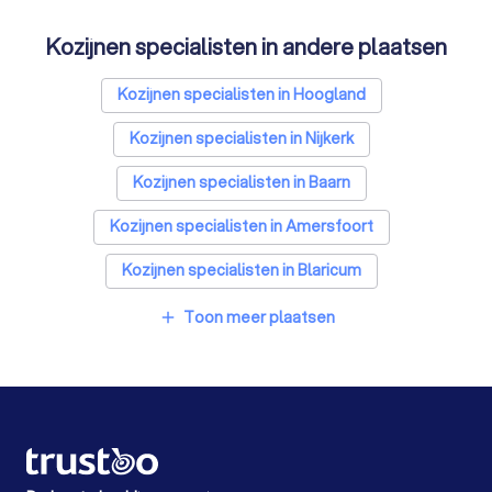
Energielabel adviseurs in Bunschoten-Spakenburg
Kozijnen specialisten in andere plaatsen
Thuisbatterij installateurs in Bunschoten-
Spakenburg
Kozijnen specialisten in Hoogland
Kozijnen specialisten in Nijkerk
Kozijnen specialisten in Baarn
Kozijnen specialisten in Amersfoort
Kozijnen specialisten in Blaricum
Kozijnen specialisten in Soest
Toon meer plaatsen
add
Kozijnen specialisten in Huizen
Kozijnen specialisten in Laren (NH)
Kozijnen specialisten in Leusden
Kozijnen specialisten in Zeewolde