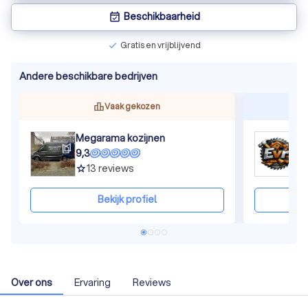
Beschikbaarheid
event_available
Gratis en vrijblijvend
check
Andere beschikbare bedrijven
Vaak gekozen
Megarama kozijnen
E
9,3
8
13
reviews
grade
gra
Bekijk profiel
Over ons
Ervaring
Reviews