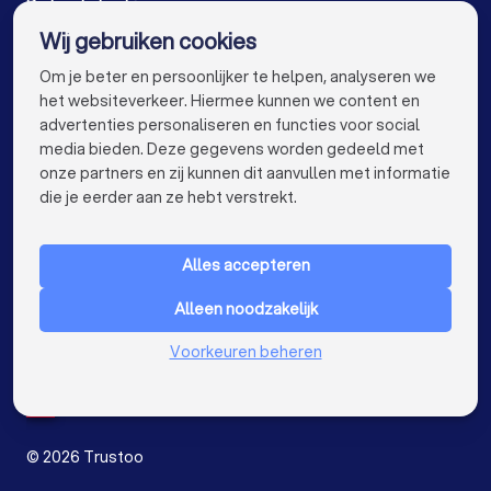
De beste bedrijven voor jou
Wij gebruiken cookies
Kozijnen specialisten in Amsterdam
info@trustoo.nl
Om je beter en persoonlijker te helpen, analyseren we
Kozijnen specialisten in Rotterdam
het websiteverkeer. Hiermee kunnen we content en
advertenties personaliseren en functies voor social
Kozijnen specialisten in Den Haag
media bieden. Deze gegevens worden gedeeld met
onze partners en zij kunnen dit aanvullen met informatie
Kozijnen specialisten in Utrecht
keyboard_arrow_down
VOOR PARTICULIEREN
die je eerder aan ze hebt verstrekt.
Kozijnen specialisten in Eindhoven
keyboard_arrow_down
VOOR BEDRIJVEN
Kozijnen specialisten in Tilburg
Alles accepteren
keyboard_arrow_down
OVER TRUSTOO
Kozijnen specialisten in Groningen
Alleen noodzakelijk
LAND
Nederland
Kozijnen specialisten in Almere
Voorkeuren beheren
België
Duitsland
Kozijnen specialisten in Breda
Spanje
Kozijnen specialisten in Nijmegen
©
2026
Trustoo
Kozijnen specialisten in Enschede