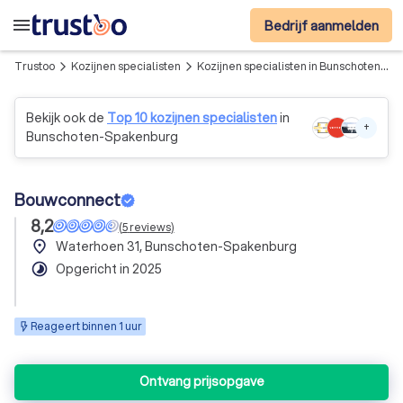
menu
Bedrijf aanmelden
Trustoo
Kozijnen specialisten
Kozijnen specialisten in Bunschoten-Spakenburg
arrow_forward_ios
arrow_forward_ios
Bekijk ook de
Top 10 kozijnen specialisten
in
+
Bunschoten-Spakenburg
Bouwconnect
8,2
(
5
reviews
)
place
Waterhoen 31, Bunschoten-Spakenburg
timelapse
Opgericht in 2025
Reageert binnen 1 uur
Ontvang prijsopgave