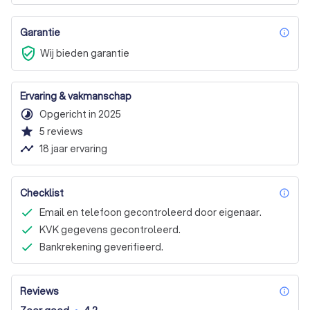
Garantie
inf
verified_user
Wij bieden garantie
Ervaring & vakmanschap
timelapse
Opgericht in 2025
star
5
reviews
timeline
18 jaar ervaring
Checklist
inf
Email en telefoon gecontroleerd door eigenaar.
KVK gegevens gecontroleerd.
Bankrekening geverifieerd.
Reviews
inf