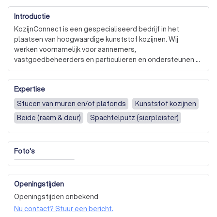
Introductie
KozijnConnect is een gespecialiseerd bedrijf in het 
plaatsen van hoogwaardige kunststof kozijnen. Wij 
werken voornamelijk voor aannemers, 
vastgoedbeheerders en particulieren en ondersteunen 
hen met betrouwbare oplossingen voor nieuwbouw- en 
renovatieprojecten.

Expertise
Met oog voor kwaliteit, planning en afwerking zorgen wij 
Stucen van muren en/of plafonds
Kunststof kozijnen
voor een vakkundige montage en een soepel verloop van 
Beide (raam & deur)
Spachtelputz (sierpleister)
ieder project. KozijnConnect staat voor duidelijke 
communicatie, korte lijnen en het nakomen van afspraken 
— van voorbereiding tot oplevering.
Foto's
Openingstijden
Openingstijden onbekend
Nu contact? Stuur een bericht.