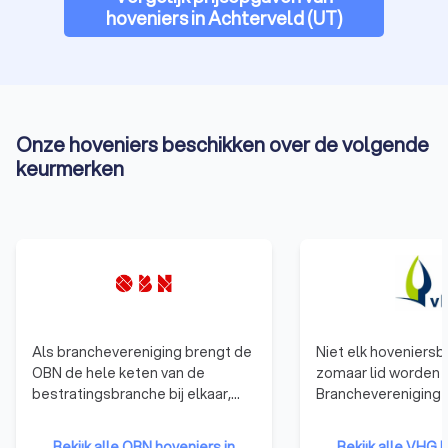
hoveniers in Achterveld (UT)
Onze hoveniers beschikken over de volgende
keurmerken
Als branchevereniging brengt de
Niet elk hoveniersbe
OBN de hele keten van de
zomaar lid worden 
bestratingsbranche bij elkaar,
Branchevereniging 
van stratenmaker en hovenier tot
gelden duidelijke
certificeringsinstituut en
toelatingseisen. D
Bekijk alle OBN hoveniers in
Bekijk alle VHG h