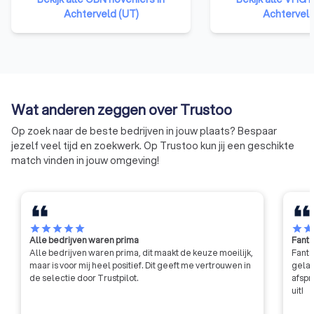
leverancier van materiaal of
dat elk VHG-lid ee
Achterveld (UT)
Achterveld
materieel. OBN-leden zijn, met
groenprofessional i
hun kennis en ervaring, de
zorgeloos genieten
specialisten van de
vertrouwend op de k
bestratingsbranche. OBN-leden
uw VHG-hovenier. A
onderscheiden zich door hun
daarvoor ontvangt 
kwaliteitskeurmerk en manier van
Garantiecertificaat
Wat anderen zeggen over Trustoo
werken en worden gezien als de
toch iets niet in ord
architecten van de buitenruimte.
heeft u de garantie
Op zoek naar de beste bedrijven in jouw plaats? Bespaar
schade worden hers
jezelf veel tijd en zoekwerk. Op Trustoo kun jij een geschikte
match vinden in jouw omgeving!
star
star
star
star
star
star
sta
Alle bedrijven waren prima
Fanta
Alle bedrijven waren prima, dit maakt de keuze moeilijk,
Fanta
maar is voor mij heel positief. Dit geeft me vertrouwen in
gelat
de selectie door Trustpilot.
afspr
uit!