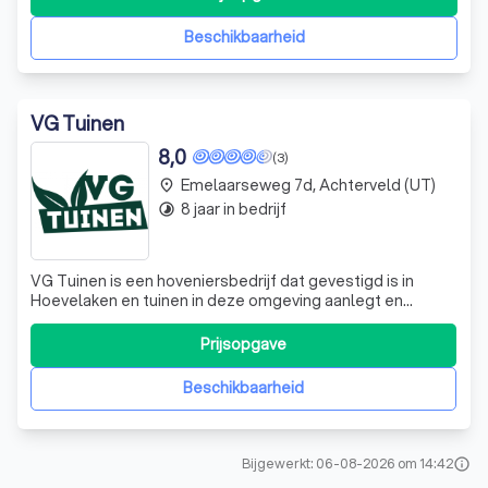
pragmatische aanpak realiseren én onderhouden wij
tuinen waarin je zorgeloos kunt genieten. Of het n
Beschikbaarheid
VG Tuinen
8,0
(3)
Emelaarseweg 7d, Achterveld (UT)
place
8 jaar in bedrijf
timelapse
VG Tuinen is een hoveniersbedrijf dat gevestigd is in
Hoevelaken en tuinen in deze omgeving aanlegt en
onderhoudt. Neem gerust contact met ons op om te
vragen naar de mogelijkheden.
Prijsopgave
Beschikbaarheid
Bijgewerkt: 06-08-2026 om 14:42
info