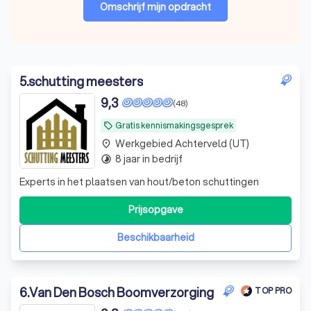
Omschrijf mijn opdracht
5
.
schutting meesters
9,3
(48)
Gratis kennismakingsgesprek
local_offer
Werkgebied Achterveld (UT)
place
8 jaar in bedrijf
timelapse
Experts in het plaatsen van hout/beton schuttingen
Prijsopgave
Beschikbaarheid
6
.
Van Den Bosch Boomverzorging
TOP PRO