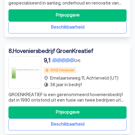
gespecialiseerd in aanleg, onderhoud en renovatie van
tuinen. Daarnaast bouwen wij ook tuinhuizen, blokhutten,
veranda's en overkappingen.
Prijsopgave
Beschikbaarheid
8
.
Hoveniersbedrijf GroenKreatief
9,1
(24)
VHG Hovenier
grade
Emelaarseweg 11, Achterveld (UT)
place
36 jaar in bedrijf
timelapse
GROENKREATIEF is een gerenommeerd hoveniersbedrijf
dat in 1990 ontstond uit een fusie van twee bedrijven uit
Leusden en Amersfoort. Met een combinatie van
vakmanschap en moderne technieken, streven we ernaar
Prijsopgave
om onze klanten te ontzorgen en hun groene dromen te
realiseren. Of u nu een particulier of
Beschikbaarheid