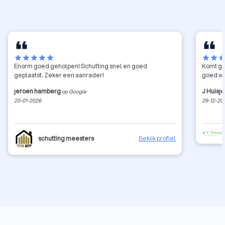
star
star
star
star
star
star
star
sta
Enorm goed geholpen! Schutting snel en goed
Komt goe
geplaatst. Zeker een aanrader!
goed we
jeroen hamberg
J Huisje
op Google
20-01-2026
29-12-20
schutting meesters
Bekijk profiel