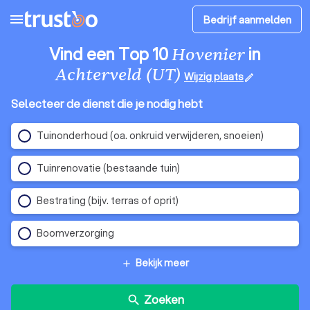
menu
Bedrijf aanmelden
Vind een Top 10
in
Hovenier
Achterveld (UT)
Wijzig plaats
edit
Selecteer de dienst die je nodig hebt
Tuinonderhoud (oa. onkruid verwijderen, snoeien)
Tuinrenovatie (bestaande tuin)
Bestrating (bijv. terras of oprit)
Boomverzorging
Bekijk meer
add
Zoeken
search