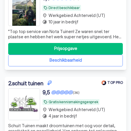
Direct beschikbaar
local_offer
Werkgebied Achterveld (UT)
place
10 jaar in bedrijf
timelapse
"
Top top service van Nota Tuinen! Ze waren snel ter
plaatse en hebben het werk super netjes uitgevoerd. Het
team bestond uit beleefde en nette mannen die duidelijk
weten wat ze doen. Zeker een aanrader!!!
"
Prijsopgave
Beschikbaarheid
2
.
schuit tuinen
TOP PRO
9,5
(36)
Gratis kennismakingsgesprek
local_offer
Werkgebied Achterveld (UT)
place
4 jaar in bedrijf
timelapse
Schuit Tuinen maakt droomtuinen met oog voor detail,
creativiteit en gezelligheid. Van ontwerp tot oplevering