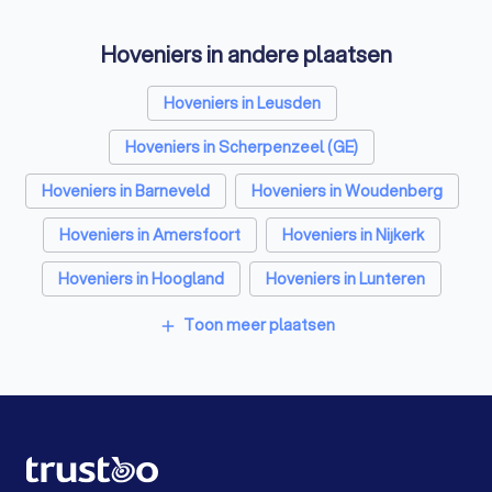
Elektriciens in Achterveld (UT)
Hoveniers in andere plaatsen
Isolatiebedrijven in Achterveld (UT)
Ongediertebestrijders in Achterveld (UT)
Hoveniers in Leusden
Architecten in Achterveld (UT)
Hoveniers in Scherpenzeel (GE)
Zonwering specialisten in Achterveld (UT)
Hoveniers in Barneveld
Hoveniers in Woudenberg
Badkamer installateurs in Achterveld (UT)
Hoveniers in Amersfoort
Hoveniers in Nijkerk
Traprenovatie bedrijven in Achterveld (UT)
Hoveniers in Hoogland
Hoveniers in Lunteren
Schoorsteenvegers in Achterveld (UT)
Hoveniers in De Klomp
Hoveniers in Voorthuizen
Toon meer plaatsen
add
Hekwerkspecialisten in Achterveld (UT)
Hoveniers in Amsterdam
Hoveniers in Rotterdam
Stratenmakers in Achterveld (UT)
Hoveniers in Den Haag
Hoveniers in Utrecht
Boomverzorgers in Achterveld (UT)
Hoveniers in Eindhoven
Hoveniers in Tilburg