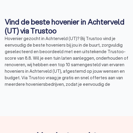
Vind de beste hovenier in Achterveld
(UT) via Trustoo
Hovenier gezocht in Achterveld (UT)? Bij Trustoo vind je
eenvoudig de beste hoveniers bij jou in de buurt, zorgvuldig
geselecteerd en beoordeeld met een uitstekende Trustoo-
score van 8.8. Wil je een tuin laten aanleggen, onderhouden of
renoveren, wij hebben een top 10 samengesteld van ervaren
hoveniers in Achterveld (UT), afgestemd op jouw wensen en
budget. Via Trustoo vraag je gratis en snel offertes aan van
meerdere hoveniersbedrijven, zodat je eenvoudig de
specialist vindt die perfect aansluit bij jouw tuinproject. Laat je
adviseren door een deskundige hovenier in Achterveld (UT)
en geniet van een prachtige tuin zonder zorgen.
Wat doet een hovenier?
Een hovenier in Achterveld (UT) is gespecialiseerd in het