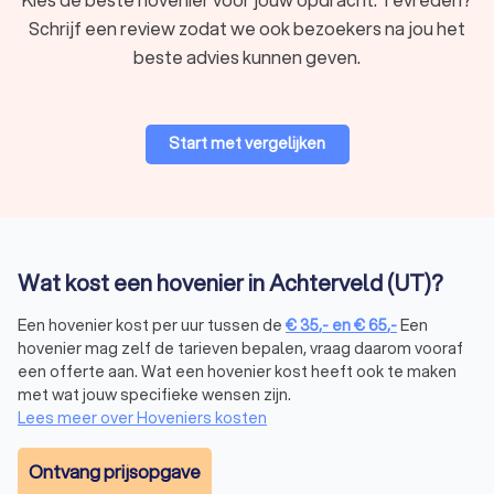
Schrijf een review zodat we ook bezoekers na jou het
Wat kost een hovenier in Achterveld (UT)?
beste advies kunnen geven.
De
kosten van een hovenier
in Achterveld (UT) hangen af van
de aard en omvang van je project. Gemiddeld liggen de
kosten van een hovenier tussen € 35,- tot € 65,- per uur. Voor
grotere projecten, zoals tuinaanleg of renovatie, worden vaak
Start met vergelijken
vaste prijzen per vierkante meter berekend. Hier zijn enkele
richtlijnen:
Tuinontwerp:
de kosten voor een tuinontwerp variëren
tussen € 200,- tot € 350,-, afhankelijk van de
complexiteit en de grootte van de tuin.
Tuinaanleg:
de prijs voor het aanleggen van een tuin ligt
Wat kost een hovenier in Achterveld (UT)?
gemiddeld tussen € 50 tot € 100 per m2, afhankelijk van
de gekozen materialen en beplanting.
Een hovenier kost per uur tussen de
€
35
,-
en
€
65
,-
Een
Tuinonderhoud:
voor regulier onderhoud betaal je vaak
hovenier mag zelf de tarieven bepalen, vraag daarom vooraf
een uurtarief tussen € 35,- tot € 65,-, afhankelijk van de
een offerte aan. Wat een hovenier kost heeft ook te maken
ervaring van de hovenier.
met wat jouw specifieke wensen zijn.
Wil je besparen op de kosten? Vraag dan meerdere offertes
Lees meer over Hoveniers kosten
aan via Trustoo. Zo vergelijk je eenvoudig prijzen en maak je
de beste keuze.
Ontvang prijsopgave