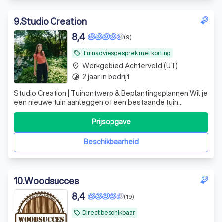
9
.
Studio Creation
8,4
(9)
Tuinadviesgesprek met korting
local_offer
Werkgebied Achterveld (UT)
place
2 jaar in bedrijf
timelapse
Studio Creation | Tuinontwerp & Beplantingsplannen Wil je
een nieuwe tuin aanleggen of een bestaande tuin
vernieuwen? Veel mensen schakelen direct een hovenier
in, terwijl de belangrijkste keuzes juist vóór de aanleg
Prijsopgave
worden gemaakt. Daar help ik bij. Ik ben Liesbeth van
Studio Creation, tuinontwe
Beschikbaarheid
10
.
Woodsucces
8,4
(19)
Direct beschikbaar
local_offer