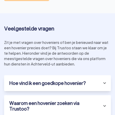
Hoe kies je de juiste hovenier in Achterveld
(UT)?
Bij het kiezen van een hoveniersbedrijf in Achterveld (UT) is
het belangrijk om rekening te houden met een aantal
Veelgestelde vragen
factoren:
Ervaring:
kies een hovenier met ervaring in het soort
project dat je wilt uitvoeren, zoals tuinaanleg,
Zit je met vragen over hoveniers of ben je benieuwd naar wat
onderhoud of renovatie.
een hovenier precies doet? Bij Trustoo staan we klaar om je
Beoordelingen:
lees recensies van andere klanten om
te helpen. Hieronder vind je de antwoorden op de
een indruk te krijgen van de kwaliteit van het werk.
meestgestelde vragen over hoveniers die via ons platform
Certificeringen:
controleer of de hovenier gecertificeerd
hun diensten in Achterveld-ut aanbieden.
is, bijvoorbeeld via een brancheorganisatie zoals
Vereniging van Hoveniers en Groenvoorzieners (VHG).
Prijs:
vraag meerdere offertes aan om een goed beeld
te krijgen van de kosten en mogelijkheden.
Hoe vind ik een goedkope hovenier?
Ontdek de beste hoveniers in Achterveld
Waarom een hovenier zoeken via
(UT) via Trustoo
Trustoo?
Bij Trustoo hebben we een selectie gemaakt van de meest