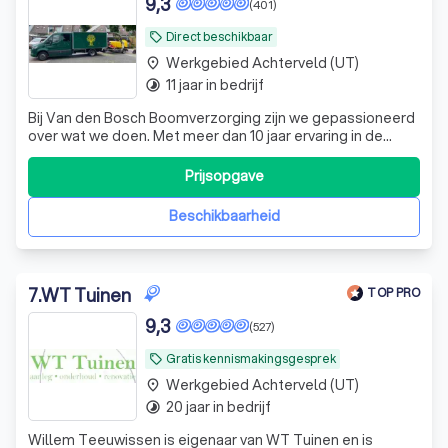
9,3
(401)
Direct beschikbaar
local_offer
Werkgebied Achterveld (UT)
place
11 jaar in bedrijf
timelapse
Bij Van den Bosch Boomverzorging zijn we gepassioneerd
over wat we doen. Met meer dan 10 jaar ervaring in de
groensector, zijn we een jong bedrijf dat elke dag streeft
naar 100% klanttevredenheid. Onze diensten omvatten
Prijsopgave
het rooien, kappen en snoeien van bomen. Bij het rooien
wordt de volledige boom,
Beschikbaarheid
7
.
WT Tuinen
TOP PRO
9,3
(527)
Gratis kennismakingsgesprek
local_offer
Werkgebied Achterveld (UT)
place
20 jaar in bedrijf
timelapse
Willem Teeuwissen is eigenaar van WT Tuinen en is