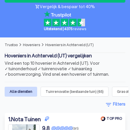
Vergelijk & bespaar tot 40%
shopping_cart
Uitstekend
|
4375
reviews
Trustoo
Hoveniers
Hoveniers in Achterveld (UT)
arrow_forward_ios
arrow_forward_ios
Hoveniers in Achterveld (UT) vergelijken
Vind een top 10 hovenier in Achterveld (UT). Voor
✓tuinonderhoud ✓tuinrenovatie ✓tuinaanleg
✓boomverzorging. Vind snel een hovenier of tuinman.
Alle diensten
Tuinrenovatie (bestaande tuin)
(
65
)
Gras of
filter_list
Filters
1
.
Nota Tuinen
TOP PRO
9,8
(91)