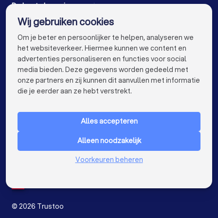
Interieurstylisten in Achterveld (UT)
Hoveniers in Groningen
Hoveniers in Almere
De beste hoveniers voor jou
Wij gebruiken cookies
Stoffeerders in Achterveld (UT)
Hoveniers in Breda
Hoveniers in Nijmegen
info@trustoo.nl
Om je beter en persoonlijker te helpen, analyseren we
Meubelmakers in Achterveld (UT)
Hoveniers in Enschede
Hoveniers in Haarlem
het websiteverkeer. Hiermee kunnen we content en
advertenties personaliseren en functies voor social
Klusjesmannen in Achterveld (UT)
Hoveniers in Arnhem
Hoveniers in Apeldoorn
media bieden. Deze gegevens worden gedeeld met
onze partners en zij kunnen dit aanvullen met informatie
Hoveniers in Den Bosch
Hoveniers in Maastricht
keyboard_arrow_down
VOOR PARTICULIEREN
die je eerder aan ze hebt verstrekt.
Hoveniers in Leiden
Hoveniers in Dordrecht
keyboard_arrow_down
VOOR BEDRIJVEN
Hoveniers in Zoetermeer
Alles accepteren
keyboard_arrow_down
OVER TRUSTOO
Hoveniers bij jou in de buurt
Alleen noodzakelijk
LAND
Nederland
Voorkeuren beheren
België
Duitsland
Spanje
©
2026
Trustoo