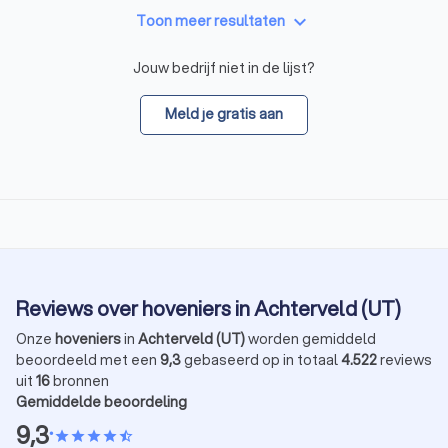
keyboard_arrow_down
Toon meer resultaten
Jouw bedrijf niet in de lijst?
Meld je gratis aan
Reviews over hoveniers in Achterveld (UT)
Onze
hoveniers
in
Achterveld (UT)
worden gemiddeld
beoordeeld met een
9,3
gebaseerd op in totaal
4.522
reviews
uit
16
bronnen
Gemiddelde beoordeling
9,3
•
star
star
star
star
star_half