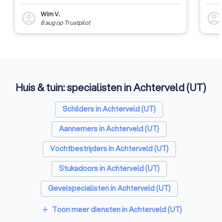
Wim V.
account_circle
account_circl
6 aug
op
Trustpilot
Huis & tuin: specialisten in Achterveld (UT)
Schilders in Achterveld (UT)
Aannemers in Achterveld (UT)
Vochtbestrijders in Achterveld (UT)
Stukadoors in Achterveld (UT)
Gevelspecialisten in Achterveld (UT)
Vloerleggers in Achterveld (UT)
Toon meer diensten in Achterveld (UT)
add