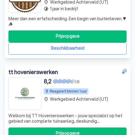
Werkgebied Achterveld (UT)
place
1 jaar in bedrijf
timelapse
Meer dan een erfafscheiding. Een begin van buitenleven.🌳
🪵
Prijsopgave
Beschikbaarheid
tt hovenierswerken
8,2
(3)
Reageert binnen 1 uur
Werkgebied Achterveld (UT)
place
Welkom bij TT Hovenierswerken – jouw specialist op het
gebied van complete tuinaanleg, deskundig
tuinonderhoud en professionele beregeningssystemen.
Met oog voor detail, een strakke afwerking en een
Prijsopgave