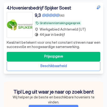
4
.
Hoveniersbedrijf Spijker Soest
9,3
(82)
Gratis kennismakingsgesprek
local_offer
Werkgebied Achterveld (UT)
place
44 jaar in bedrijf
timelapse
Kwaliteit betekent voor ons het constant streven naar een
succesvolle en hoogwaardige samenwerking.
Prijsopgave
Beschikbaarheid
Tip! Leg uit waar je naar op zoek bent
Wij helpen je de beste en beschikbare hoveniers te
vinden.