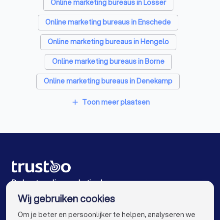
Grafisch ontwerpers in Oldenzaal
Online marketing bureaus in Losser
Reclamebureaus in Oldenzaal
Online marketing bureaus in Enschede
Accountants in Oldenzaal
Online marketing bureaus in Hengelo
Online marketing bureaus in Borne
Online marketing bureaus in Denekamp
Online marketing bureaus in Haaksbergen
Toon meer plaatsen
add
Online marketing bureaus in Almelo
Online marketing bureaus in Goor
Online marketing bureaus in Langeveen
Online marketing bureaus in Vriezenveen
De beste online marketing bureaus voor jou
Wij gebruiken cookies
Online marketing bureaus in Amsterdam
info@trustoo.nl
Om je beter en persoonlijker te helpen, analyseren we
Online marketing bureaus in Rotterdam