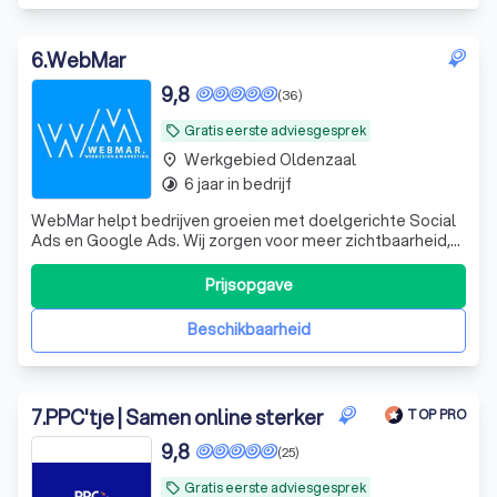
6
.
WebMar
9,8
(36)
Gratis eerste adviesgesprek
local_offer
Werkgebied Oldenzaal
place
6 jaar in bedrijf
timelapse
WebMar helpt bedrijven groeien met doelgerichte Social
Ads en Google Ads. Wij zorgen voor meer zichtbaarheid,
meer leads en meer omzet door slimme
advertentiecampagnes die echt resultaat opleveren.
Prijsopgave
Beschikbaarheid
7
.
PPC'tje | Samen online sterker
TOP PRO
9,8
(25)
Gratis eerste adviesgesprek
local_offer