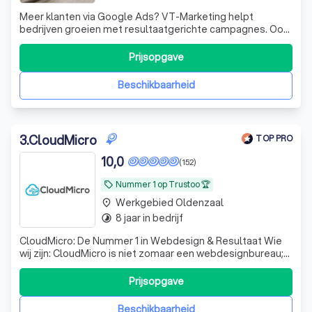
Meer klanten via Google Ads? VT-Marketing helpt
bedrijven groeien met resultaatgerichte campagnes. Ook
voor websites, SEO en complete online marketing ben je
bij ons aan het juiste adres.
Prijsopgave
Beschikbaarheid
3
.
CloudMicro
TOP PRO
10,0
(152)
Nummer 1 op Trustoo 🏆
local_offer
Werkgebied Oldenzaal
place
8 jaar in bedrijf
timelapse
CloudMicro: De Nummer 1 in Webdesign & Resultaat Wie
wij zijn: CloudMicro is niet zomaar een webdesignbureau;
wij zijn de digitale partner voor ondernemers die willen
groeien. Met een passie voor design en een scherp oog
Prijsopgave
voor conversie creëren wij professionele websites en
webshops die doen waar ze
Beschikbaarheid