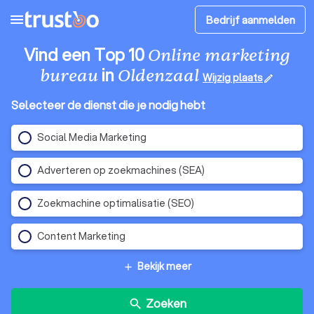
menu
Bedrijf aanmelden
Vind een Top 10
Online marketing
in
bureau
Oldenzaal
Wijzig plaats
edit
Selecteer de dienst die je nodig hebt
Social Media Marketing
Adverteren op zoekmachines (SEA)
Zoekmachine optimalisatie (SEO)
Content Marketing
Bekijk meer
add
Zoeken
search