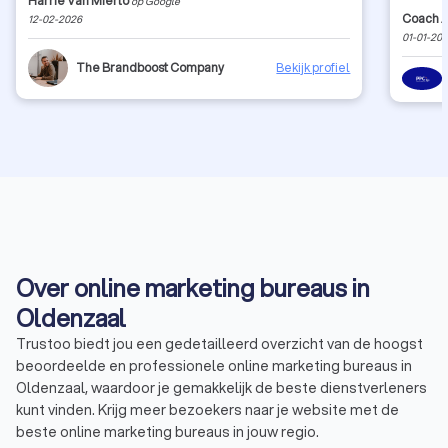
Harrie Van Mierlo
op Google
meeting
Coach A
12-02-2026
the valu
01-01-20
time to 
looking 
The Brandboost Company
Bekijk profiel
the comp
appreci
Over online marketing bureaus in
Oldenzaal
Trustoo biedt jou een gedetailleerd overzicht van de hoogst
beoordeelde en professionele online marketing bureaus in
Oldenzaal, waardoor je gemakkelijk de beste dienstverleners
kunt vinden. Krijg meer bezoekers naar je website met de
beste online marketing bureaus in jouw regio.