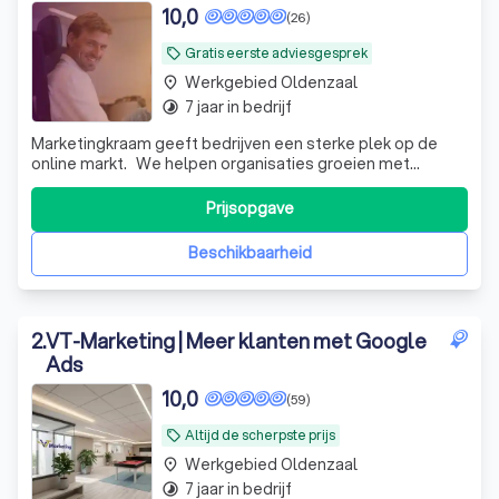
10,0
(26)
Gratis eerste adviesgesprek
local_offer
Werkgebied Oldenzaal
place
7 jaar in bedrijf
timelapse
Marketingkraam geeft bedrijven een sterke plek op de
online markt. We helpen organisaties groeien met
transparante online marketing – van vindbaarheid tot
conversie. Groeipakketten vanaf € 800 p/m
Prijsopgave
Beschikbaarheid
2
.
VT-Marketing | Meer klanten met Google
Ads
10,0
(59)
Altijd de scherpste prijs
local_offer
Werkgebied Oldenzaal
place
7 jaar in bedrijf
timelapse