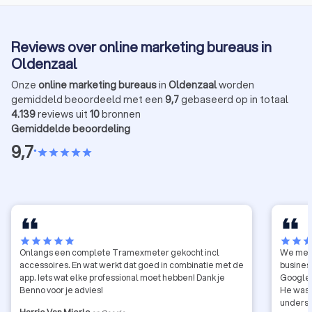
Reviews over online marketing bureaus in
Oldenzaal
Onze
online marketing bureaus
in
Oldenzaal
worden
gemiddeld beoordeeld met een
9,7
gebaseerd op in totaal
4.139
reviews uit
10
bronnen
Gemiddelde beoordeling
9,7
•
star
star
star
star
star
star
star
star
star
star
star
star
sta
Onlangs een complete Tramexmeter gekocht incl
We met 
accessoires. En wat werkt dat goed in combinatie met de
busines
app. Iets wat elke professional moet hebben! Dank je
Google 
Benno voor je advies!
He was p
underst