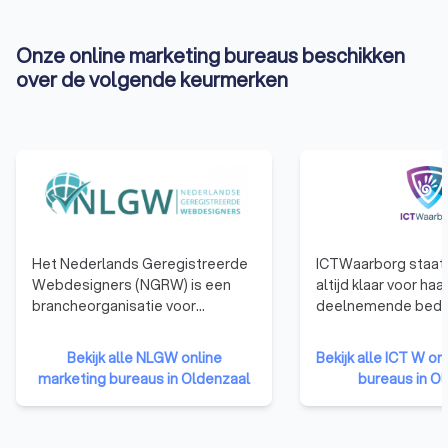
Onze online marketing bureaus beschikken
over de volgende keurmerken
Het Nederlands Geregistreerde
ICTWaarborg staat 
Webdesigners (NGRW) is een
altijd klaar voor haa
brancheorganisatie voor
deelnemende bedri
webdesigners. Webdesigners
advies, inspirerend
die zijn aangesloten bij NGRW
netwerkevents. De j
Bekijk alle NLGW online
Bekijk alle ICT W on
hebben namelijk bewezen over
documenten van I
marketing bureaus in Oldenzaal
bureaus in O
de nodige kennis, ervaring en
zijn dé norm in de 
vaardigheden te beschikken om
zorgen ervoor dat b
kwalitatief hoogwaardige
conform richtlijnen