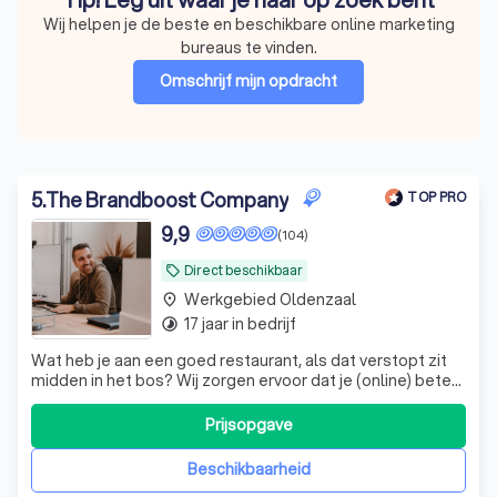
Wij helpen je de beste en beschikbare online marketing
bureaus te vinden.
Omschrijf mijn opdracht
5
.
The Brandboost Company
TOP PRO
9,9
(104)
Direct beschikbaar
local_offer
Werkgebied Oldenzaal
place
17 jaar in bedrijf
timelapse
Wat heb je aan een goed restaurant, als dat verstopt zit
midden in het bos? Wij zorgen ervoor dat je (online) beter
gevonden wordt. Onze marketeers geven jouw bedrijf
graag een boost.
Prijsopgave
Beschikbaarheid