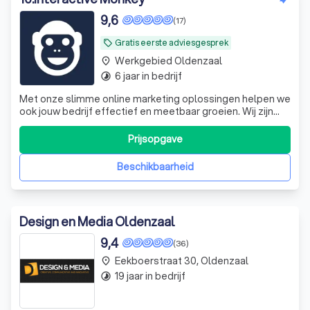
9,6
(17)
Gratis eerste adviesgesprek
local_offer
Werkgebied Oldenzaal
place
6 jaar in bedrijf
timelapse
Met onze slimme online marketing oplossingen helpen we
ook jouw bedrijf effectief en meetbaar groeien. Wij zijn
Interactive Monkey, jouw full-service online marketing
bureau in Hilversum.
Prijsopgave
Beschikbaarheid
Design en Media Oldenzaal
9,4
(36)
Eekboerstraat 30, Oldenzaal
place
19 jaar in bedrijf
timelapse