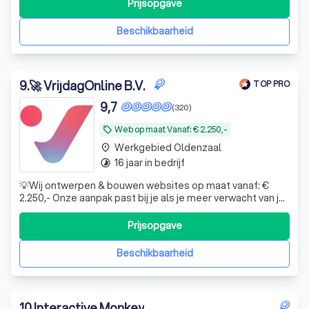
Prijsopgave
Beschikbaarheid
9
.
🚀 VrijdagOnline B.V.
TOP PRO
9,7
(320)
Web op maat Vanaf: € 2.250,-
local_offer
Werkgebied Oldenzaal
place
16 jaar in bedrijf
timelapse
💡Wij ontwerpen & bouwen websites op maat vanaf: €
2.250,- Onze aanpak past bij je als je meer verwacht van je
website dan alleen een mooi jasje. Je wilt een platform
dat werkt voor je bedrijf.💡
Prijsopgave
Beschikbaarheid
10
.
Interactive Monkey