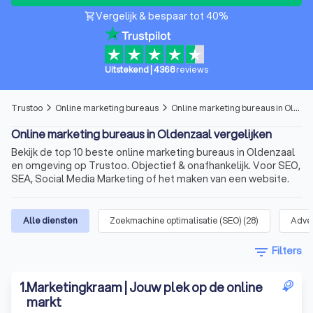
Vergelijk & bespaar tot 40%
shopping_cart
Uitstekend
|
4368
reviews
Trustoo
Online marketing bureaus
Online marketing bureaus in Oldenzaal
arrow_forward_ios
arrow_forward_ios
Online marketing bureaus in Oldenzaal vergelijken
Bekijk de top 10 beste online marketing bureaus in Oldenzaal
en omgeving op Trustoo. Objectief & onafhankelijk. Voor SEO,
SEA, Social Media Marketing of het maken van een website.
Alle diensten
Zoekmachine optimalisatie (SEO)
(
28
)
Adver
filter_list
Filters
1
.
Marketingkraam | Jouw plek op de online
markt