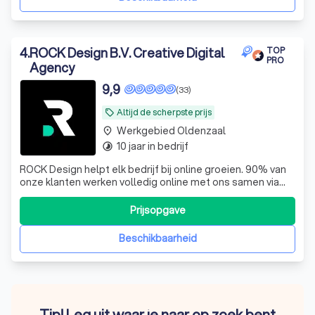
4
.
ROCK Design B.V. Creative Digital
TOP
PRO
Agency
9,9
(33)
Altijd de scherpste prijs
local_offer
Werkgebied Oldenzaal
place
10 jaar in bedrijf
timelapse
ROCK Design helpt elk bedrijf bij online groeien. 90% van
onze klanten werken volledig online met ons samen via
een vast contactpersoon, snel en efficiënt.
Prijsopgave
Beschikbaarheid
Tip! Leg uit waar je naar op zoek bent