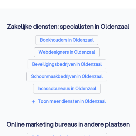
Zakelijke diensten: specialisten in Oldenzaal
Boekhouders in Oldenzaal
Webdesigners in Oldenzaal
Beveiligingsbedrijven in Oldenzaal
Schoonmaakbedrijven in Oldenzaal
Incassobureaus in Oldenzaal
Tekstschrijvers in Oldenzaal
Toon meer diensten in Oldenzaal
add
Vertaalbureaus in Oldenzaal
Online marketing bureaus in andere plaatsen
SEO-specialisten in Oldenzaal