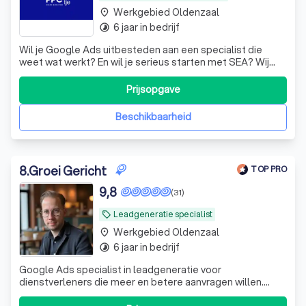
Werkgebied Oldenzaal
place
6 jaar in bedrijf
timelapse
Wil je Google Ads uitbesteden aan een specialist die
weet wat werkt? En wil je serieus starten met SEA? Wij
weten uit ervaring hoe je Google Ads inzet voor meer
bezoekers en meer betalende klanten. We denken
Prijsopgave
strategisch mee met jouw business. Niet één keer, maar
continu. We volgen campagnes actief,
Beschikbaarheid
8
.
Groei Gericht
TOP PRO
9,8
(31)
Leadgeneratie specialist
local_offer
Werkgebied Oldenzaal
place
6 jaar in bedrijf
timelapse
Google Ads specialist in leadgeneratie voor
dienstverleners die meer en betere aanvragen willen.
(Geen e-commerce of webshops.)