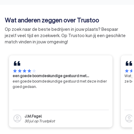
websites te ontwerpen.
ondernemen.
Bovendien moet een lid van deze
organisatie zich houden aan de
Wat anderen zeggen over Trustoo
gedragscode van de NGRW. Dit
betekent dat ze niet zomaar hun
Op zoek naar de beste bedrijven in jouw plaats? Bespaar
eigen gang kunnen gaan, maar
jezelf veel tijd en zoekwerk. Op Trustoo kun jij een geschikte
moeten voldoen aan strenge
match vinden in jouw omgeving!
eisen qua integriteit en
professionaliteit.
star
star
star
star
star
star
sta
een goede boomdeskundige gestuurd met…
Wat j
een goede boomdeskundige gestuurd met deze indier
ze be
goed gedaan.
J.M.Fagel
account_circle
account_circl
30 jul
op
Trustpilot