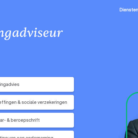
Dienste
ingadviseur
ingadvies
ffingen & sociale verzekeringen
r- & beroepschrift
ting van een onderneming