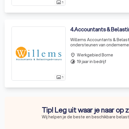
1
photo_size_select_actual
4
.
Accountants & Belasti
Willems Accountants & Belasti
ondersteunen van ondernemers 
door onze persoonlijke benade
Werkgebied Borne
dienst kun
place
19 jaar in bedrijf
timelapse
1
photo_size_select_actual
Tip! Leg uit waar je naar op
Wij helpen je de beste en beschikbare belast