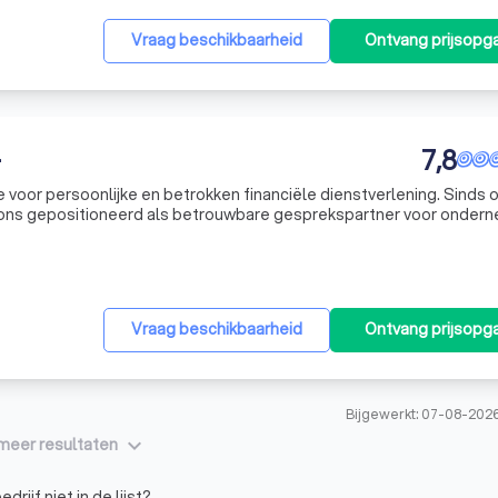
Vraag beschikbaarheid
Ontvang prijsopg
.
7,8
e voor persoonlijke en betrokken financiële dienstverlening. Sinds 
 ons gepositioneerd als betrouwbare gesprekspartner voor onder
ven dat goede communicatie de basis vormt voor een sterke relatie
Vraag beschikbaarheid
Ontvang prijsopg
Bijgewerkt: 07-08-202
keyboard_arrow_down
meer resultaten
drijf niet in de lijst?