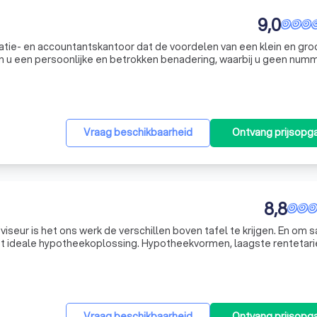
9,0
ratie- en accountantskantoor dat de voordelen van een klein en gro
n u een persoonlijke en betrokken benadering, waarbij u geen num
klant. Ons uitgebreide netwerk van meer dan 60 kantoren in Neder
Vraag beschikbaarheid
Ontvang prijsopg
8,8
iseur is het ons werk de verschillen boven tafel te krijgen. En om
lossing. Hypotheekvormen, laagste rentetarieven,
ingsconstructies, boeteregelingen, iedere bank gaat daar op zijn
Vraag beschikbaarheid
Ontvang prijsopg