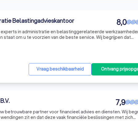
ratie Belastingadvieskantoor
8,0
zijn experts in administratie en belastinggerelateerde werkzaamhed
in staat om u te voorzien van de beste service. Wij begrijpen dat
omplex kunnen zijn, daarom zetten wij ons in om het proces voor u 
Vraag beschikbaarheid
Ontvang prijsopg
B.V.
7,9
w betrouwbare partner voor financieel advies en diensten. Wij beg
 wendingen zit en dat deze vaak financiële beslissingen met zich
 om u te ontzorgen. Of het nu gaat om uw bedrijfsgroei of persoon