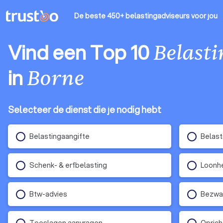
De beste 450+ belastingadviseurs
voor jou
Vind een Top 10
Belast
in
Borne
Selecteer de dienst die je nodig hebt
Belastingaangifte
Belast
Schenk- & erfbelasting
Loonhe
Btw-advies
Bezwaa
Toeslagen aanvragen
Oprich