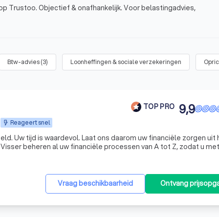
op Trustoo. Objectief & onafhankelijk. Voor belastingadvies,
Btw-advies
(
3
)
Loonheffingen & sociale verzekeringen
Opri
9,9
TOP PRO
Reageert snel
en uit handen
isser beheren al uw financiële processen van A tot Z, zodat u me
gerust hart kunt ondernemen. KroessVisser | Finance - Tax - Advisory ☎️ Plan een GRATIS ADVIES
Vraag beschikbaarheid
Ontvang prijsopg