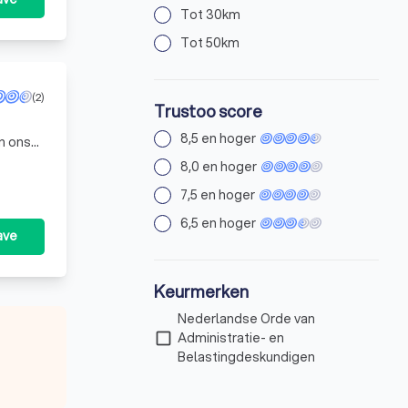
Tot 30km
Tot 50km
(2)
Trustoo score
8,5 en hoger
n ons
 van
8,0 en hoger
7,5 en hoger
6,5 en hoger
ave
Keurmerken
Nederlandse Orde van
check_box_outline_blank
Administratie- en
Belastingdeskundigen