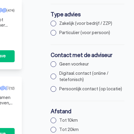
(474)
Type advies
ot
Zakelijk (voor bedrijf / ZZP)
mer
land
Particulier (voor persoon)
Contact met de adviseur
ave
Geen voorkeur
Digitaal contact (online /
telefonisch)
(12)
Persoonlijk contact (op locatie)
 samen
 eige
Afstand
Tot 10km
Tot 20km
ave