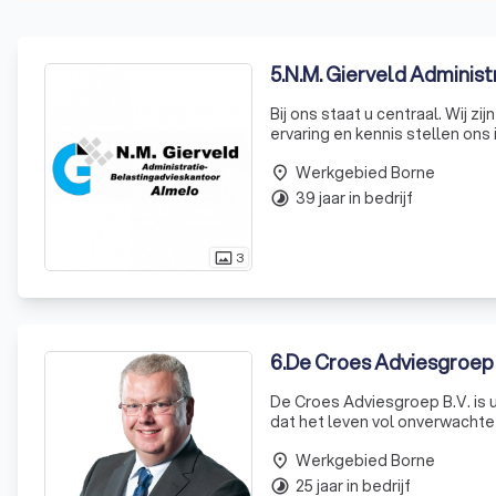
5
.
N.M. Gierveld Administ
Bij ons staat u centraal. Wij 
ervaring en kennis stellen ons 
administratie en belastingen c
Werkgebied Borne
place
39 jaar in bedrijf
timelapse
3
photo_size_select_actual
6
.
De Croes Adviesgroep 
De Croes Adviesgroep B.V. is u
dat het leven vol onverwachte
meebrengen. Daarom zijn wij er
Werkgebied Borne
ont
place
25 jaar in bedrijf
timelapse