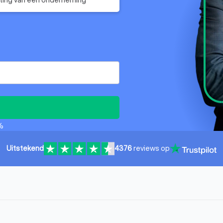
%
Uitstekend
4376
reviews op