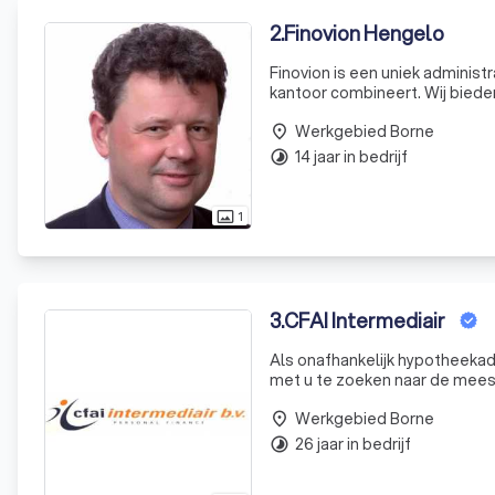
2
.
Finovion Hengelo
Finovion is een uniek administ
kantoor combineert. Wij biede
bent, maar een gewaardeerde 
Werkgebied Borne
garande
place
14 jaar in bedrijf
timelapse
1
photo_size_select_actual
3
.
CFAI Intermediair
Als onafhankelijk hypotheekadv
met u te zoeken naar de meest ideale hypotheekop
rentevaste periodes, bescherm
Werkgebied Borne
place
26 jaar in bedrijf
timelapse