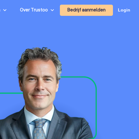
Bedrijf aanmelden
n
Over Trustoo
Login