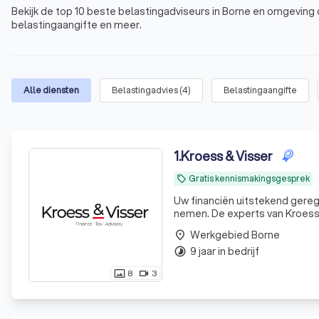
Bekijk de top 10 beste belastingadviseurs in Borne en omgeving 
belastingaangifte en meer.
Alle diensten
Belastingadvies
(
4
)
Belastingaangifte
1
.
Kroess & Visser
Gratis kennismakingsgesprek
local_offer
Uw financiën uitstekend geregeld. Uw tijd is waardevol. Laat ons daarom uw financiële zorg
nemen. De experts van KroessV
Werkgebied Borne
place
9 jaar in bedrijf
timelapse
8
3
photo_size_select_actual
videocam