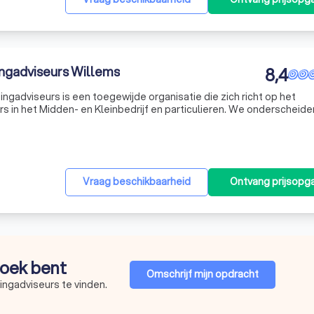
ngadviseurs Willems
8,4
ngadviseurs is een toegewijde organisatie die zich richt op het
in het Midden- en Kleinbedrijf en particulieren. We onderscheide
ring, waarbij we graag bij u langskomen om te bespreken hoe we u
Vraag beschikbaarheid
Ontvang prijsopg
 zoek bent
Omschrijf mijn opdracht
ingadviseurs te vinden.