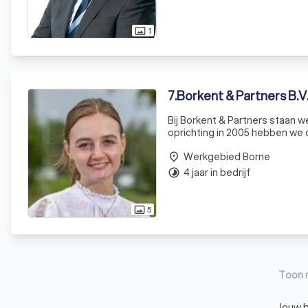
1
photo_size_select_actual
7
.
Borkent & Partners B.V
Bij Borkent & Partners staan w
oprichting in 2005 hebben we
in diverse sectoren. Wij gelo
Werkgebied Borne
place
4 jaar in bedrijf
timelapse
5
photo_size_select_actual
Toon 
Jouw be