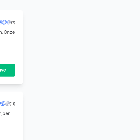
(7)
en. Onze
te
ave
(11)
rijpen
lijke