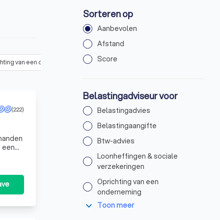
Sorteren op
Aanbevolen
Afstand
Score
chting van een onderneming
Jaarrekening opstellen
(
3
)
Bezwaar
Belastingadviseur voor
(222)
Belastingadvies
Belastingaangifte
Btw-advies
t een
Loonheffingen & sociale
verzekeringen
Oprichting van een
ave
onderneming
expand_more
Toon meer