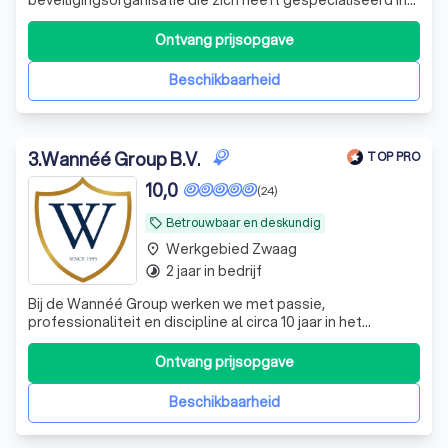
het stukje gastheerschap en verlenen daarbij ook DE
service die uw bedrijf nodig heeft.
Ontvang prijsopgave
Beschikbaarheid
3
.
Wannéé Group B.V.
TOP PRO
10,0
(24)
Betrouwbaar en deskundig
local_offer
Werkgebied Zwaag
place
2 jaar in bedrijf
timelapse
Bij de Wannéé Group werken we met passie,
professionaliteit en discipline al circa 10 jaar in het
veiligheidsdomein. We worden o.a. vertrouwd door
opdrachtgevers bij de Overheid en in het Onderwijs.
Ontvang prijsopgave
Beschikbaarheid