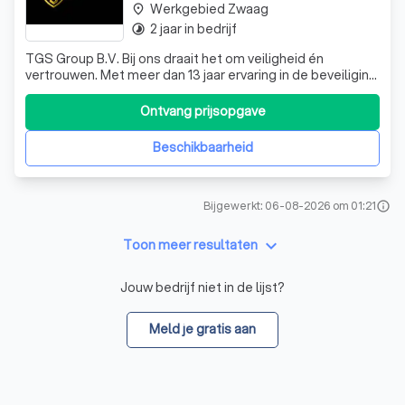
Werkgebied Zwaag
place
2 jaar in bedrijf
timelapse
TGS Group B.V. Bij ons draait het om veiligheid én
vertrouwen. Met meer dan 13 jaar ervaring in de beveiliging
weten we precies wat er nodig is om klanten een gerust
gevoel te geven. We werken met een team van mensen
Ontvang prijsopgave
die hun vak verstaan en altijd nét dat stapje extra zetten.
wij zorgen dat alles so
Beschikbaarheid
Bijgewerkt: 06-08-2026 om 01:21
info
keyboard_arrow_down
Toon meer resultaten
Jouw bedrijf niet in de lijst?
Meld je gratis aan