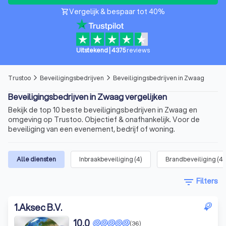
Vergelijk & bespaar tot 40%
shopping_cart
Uitstekend
|
4375
reviews
Trustoo
Beveiligingsbedrijven
Beveiligingsbedrijven in Zwaag
arrow_forward_ios
arrow_forward_ios
Beveiligingsbedrijven in Zwaag vergelijken
Bekijk de top 10 beste beveiligingsbedrijven in Zwaag en
omgeving op Trustoo. Objectief & onafhankelijk. Voor de
beveiliging van een evenement, bedrijf of woning.
Alle diensten
Inbraakbeveiliging
(
4
)
Brandbeveiliging
(
4
)
filter_list
Filters
1
.
Aksec B.V.
10,0
(36)