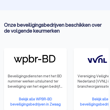
en budget. Laat jouw veiligheid aan de experts over en geniet
van gemoedsrust dankzij professionele
beveiligingsoplossingen.
Onze beveiligingsbedrijven beschikken over
de volgende keurmerken
Beveiligingsdiensten met het BD
Vereniging Veiligh
nummer werken uitsluitend ter
Nederland (VVNL) i
beveiliging van het eigen bedrijf.
brancheorganisatie
Zij werken niet voor externe
ondernemers in het
klanten.
veiligheidsdomein,
Bekijk alle WPBR-BD
Bekijk alle
bekend als VBe NL.
beveiligingsbedrijven in Zwaag
beveiligingsbedri
vertegenwoordigen