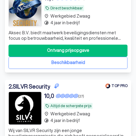
Direct beschikbaar
local_offer
Werkgebied Zwaag
place
4 jaar in bedrijf
timelapse
Aksec B.V. biedt maatwerk beveiligingsdiensten met
focus op betrouwbaarheid, kwaliteit en professionele
service.
Ontvang prijsopgave
Beschikbaarheid
2
.
SILVR Security
TOP PRO
10,0
(27)
Altijd de scherpste prijs
local_offer
Werkgebied Zwaag
place
4 jaar in bedrijf
timelapse
Wij van SILVR Security zijn een jonge
beveiligingsorganisatie die zich heeft gespecialiseerd in