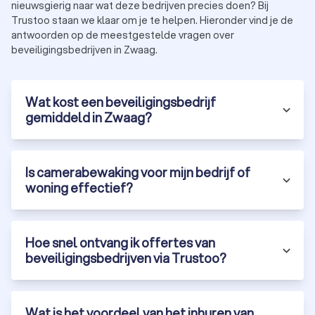
nieuwsgierig naar wat deze bedrijven precies doen? Bij
worden de maatregelen uitgevoerd. Dit varieert van de
Trustoo staan we klaar om je te helpen. Hieronder vind je de
inzet van beveiligers tot de installatie van technische
antwoorden op de meestgestelde vragen over
beveiligingssystemen.
beveiligingsbedrijven in Zwaag.
Evaluatie en onderhoud:
regelmatige controles en
aanpassingen om ervoor te zorgen dat de beveiliging
effectief blijft en voldoet aan veranderende
omstandigheden.
Wat kost een beveiligingsbedrijf
Door dit proces te volgen, zorgt een beveiligingsbedrijf in
gemiddeld in Zwaag?
Zwaag ervoor dat jouw veiligheid optimaal wordt
gewaarborgd.
Is camerabewaking voor mijn bedrijf of
woning effectief?
Waarom kiezen voor een professioneel
beveiligingsbedrijf in Zwaag?
Het inschakelen van een professioneel beveiligingsbedrijf in
Hoe snel ontvang ik offertes van
Zwaag biedt veel voordelen:
Ervaring:
beveiligingsprofessionals beschikken over de
beveiligingsbedrijven via Trustoo?
expertise om op diverse situaties in te spelen, van
evenementen tot persoonsbeveiliging.
Technologie:
moderne beveiligingsbedrijven maken
gebruik van geavanceerde technologieën zoals
Wat is het voordeel van het inhuren van