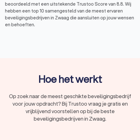
beoordeeld met een uitstekende Trustoo Score van 8.8. Wij
hebben een top 10 samengesteld van de meest ervaren
beveiligingsbedrijven in Zwaag die aansluiten op jouw wensen
en behoeften.
Via Trustoo vraag je gratis en snel meerdere offertes aan,
zodat je het beveiligingsbedrijf vindt dat perfect past bij jouw
situatie en budget. Of het nu gaat om evenementbeveiliging,
winkelbeveiliging of inbraakpreventie, bij Trustoo vind je de
ideale partner voor jouw beveiligingsproject.
Hoe het werkt
Soorten beveiliging: wat doet een
beveiligingsbedrijf?
Op zoek naar de meest geschikte beveiligingsbedrijf
Een beveiligingsbedrijf in Zwaag biedt veel diensten aan om
voor jouw opdracht? Bij Trustoo vraag je gratis en
de veiligheid van mensen, eigendommen en evenementen te
waarborgen. De beveiligingswerkzaamheden variëren
vrijblijvend voorstellen op bij de beste
afhankelijk van jouw specifieke behoeften, maar zijn meestal:
beveiligingsbedrijven in Zwaag.
Inbraakbeveiliging:
het beschermen van woningen,
bedrijfsbeveiliging en andere panden tegen inbraak door
middel van preventieve maatregelen en alarmsystemen.
Brandbeveiliging:
het voorkomen en beperken van