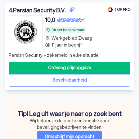
4
.
Persian Security B.V.
TOP PRO
10,0
(21)
Direct beschikbaar
local_offer
Werkgebied Zwaag
place
11 jaar in bedrijf
timelapse
Persian Security – zekerheid in elke situatie!
Ontvang prijsopgave
Beschikbaarheid
Tip! Leg uit waar je naar op zoek bent
Wij helpen je de beste en beschikbare
beveiligingsbedrijven te vinden.
Omschrijf mijn opdracht