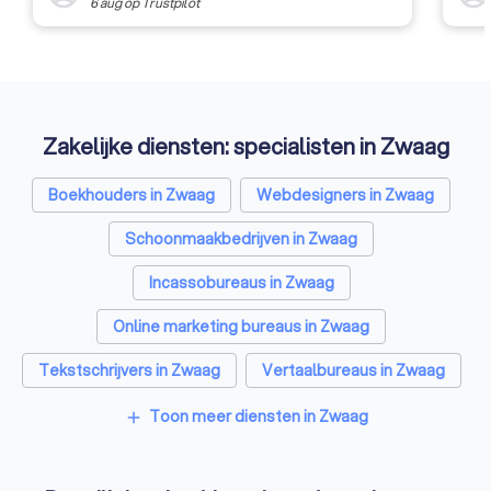
6 aug
op
Trustpilot
Zakelijke diensten: specialisten in Zwaag
Boekhouders in Zwaag
Webdesigners in Zwaag
Schoonmaakbedrijven in Zwaag
Incassobureaus in Zwaag
Online marketing bureaus in Zwaag
Tekstschrijvers in Zwaag
Vertaalbureaus in Zwaag
SEO-specialisten in Zwaag
Toon meer diensten in Zwaag
add
Grafisch ontwerpers in Zwaag