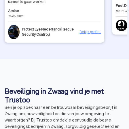
samen te gaan werken!
Peet De
Amine
09-01-20
21-01-2026
Protect Eye Nederland (Rescue
Bekijk profiel
Security Control)
Beveiliging in Zwaag vind je met
Trustoo
Ben je op zoek naar een betrouwbaar beveiligingsbedrijf in
Zwaag om jouw veiligheid en die van jouw omgeving te
waarborgen? Bij Trustoo ontdek je eenvoudig de beste
beveiligingsbedrijven in Zwaag, zorgvuldig geselecteerd en