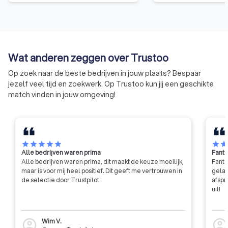
scala aan diensten
service, veiligheid, 
zoals beveiliging,
persoonsbeveiligin
verkeersregulatie,
Wat anderen zeggen over Trustoo
dienstverlening. Me
verspreid over heel
Op zoek naar de beste bedrijven in jouw plaats? Bespaar
benadrukt VVNL ke
jezelf veel tijd en zoekwerk. Op Trustoo kun jij een geschikte
van gelijkheid, tran
match vinden in jouw omgeving!
kwaliteit.
star
star
star
star
star
star
sta
Alle bedrijven waren prima
Fanta
Alle bedrijven waren prima, dit maakt de keuze moeilijk,
Fanta
maar is voor mij heel positief. Dit geeft me vertrouwen in
gelat
de selectie door Trustpilot.
afspr
uit!
Wim V.
account_circle
account_circl