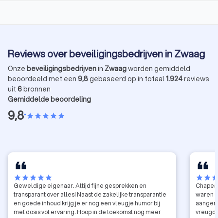
Reviews over beveiligingsbedrijven in Zwaag
Onze
beveiligingsbedrijven
in
Zwaag
worden gemiddeld
beoordeeld met een
9,8
gebaseerd op in totaal
1.924
reviews
uit
6
bronnen
Gemiddelde beoordeling
9,8
•
star
star
star
star
star
star
star
star
star
star
star
star
sta
Geweldige eigenaar. Altijd fijne gesprekken en
Chapeau
transparant over alles! Naast de zakelijke transparantie
waren d
en goede inhoud krijg je er nog een vleugje humor bij
aangen
met dosis vol ervaring. Hoop in de toekomst nog meer
vreugde