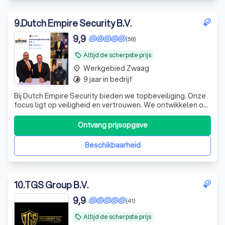
9
.
Dutch Empire Security B.V.
9,9
(58)
Altijd de scherpste prijs
local_offer
Werkgebied Zwaag
place
9 jaar in bedrijf
timelapse
Bij Dutch Empire Security bieden we topbeveiliging. Onze
focus ligt op veiligheid en vertrouwen. We ontwikkelen op
maat gemaakte oplossingen die aansluiten bij unieke
klantbehoeften
Ontvang prijsopgave
Beschikbaarheid
10
.
TGS Group B.V.
9,9
(41)
Altijd de scherpste prijs
local_offer