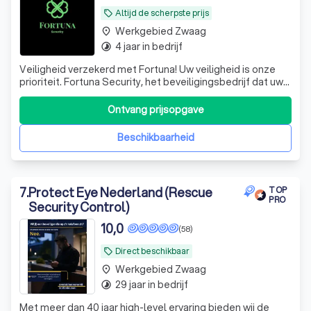
Altijd de scherpste prijs
local_offer
Werkgebied Zwaag
place
4 jaar in bedrijf
timelapse
Veiligheid verzekerd met Fortuna! Uw veiligheid is onze
prioriteit. Fortuna Security, het beveiligingsbedrijf dat uw
gemoedsrust herstelt door u te voorzien van
professionele, op maat gemaakte en betrouwbare
Ontvang prijsopgave
beveiligingsoplossingen. En op maat gemaakte bedoelen
we ook echt op maat gemaakt. We hebben
Beschikbaarheid
7
.
Protect Eye Nederland (Rescue
TOP
PRO
Security Control)
10,0
(58)
Direct beschikbaar
local_offer
Werkgebied Zwaag
place
29 jaar in bedrijf
timelapse
Met meer dan 40 jaar high-level ervaring bieden wij de