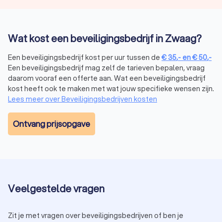
Hoewel de kosten een belangrijke overweging zijn, is het
belangrijk om ook de kwaliteit en betrouwbaarheid van het
beveiligingsbedrijf in Zwaag mee te nemen in je keuze.
Goedkopere opties bieden niet altijd dezelfde expertise en
Wat kost een beveiligingsbedrijf in Zwaag?
technologie. Via Trustoo vraag je snel en makkelijk offertes
aan en vergelijk je beveiligingsbedrijven.
Een beveiligingsbedrijf kost per uur tussen de
€
35
,-
en
€
50
,-
Een beveiligingsbedrijf mag zelf de tarieven bepalen, vraag
daarom vooraf een offerte aan. Wat een beveiligingsbedrijf
Het proces van beveiliging en bewaking
kost heeft ook te maken met wat jouw specifieke wensen zijn.
Lees meer over Beveiligingsbedrijven kosten
regelen
Een beveiligingsbedrijf in Zwaag volgt doorgaans een
Ontvang prijsopgave
gestructureerd proces om ervoor te zorgen dat jouw
beveiligingsbehoeften worden vervuld:
Consultatie:
bespreek jouw specifieke behoeften en
wensen met het security bedrijf. Van het beveiligen van
een evenement tot het installeren van een
alarmsysteem, alles wordt afgestemd op jouw situatie.
Veelgestelde vragen
Risicoanalyse:
een grondige beoordeling van potentiële
bedreigingen en kwetsbaarheden, zodat de juiste
beveiligingsmaatregelen worden genomen.
Zit je met vragen over beveiligingsbedrijven of ben je
Implementatie:
na akkoord op het beveiligingsplan