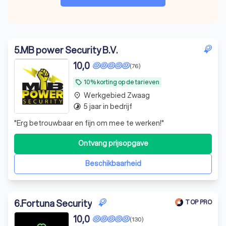
5
.
MB power Security B.V.
10,0
(76)
10% korting op de tarieven
local_offer
Werkgebied Zwaag
place
5 jaar in bedrijf
timelapse
"
Erg betrouwbaar en fijn om mee te werken!
"
Ontvang prijsopgave
Beschikbaarheid
6
.
Fortuna Security
TOP PRO
10,0
(130)