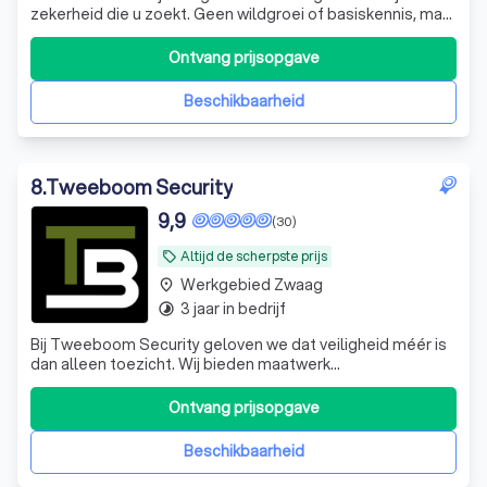
zekerheid die u zoekt. Geen wildgroei of basiskennis, maar
een totaalpakket met de kwaliteit van een TopPro 10-
score sinds 2019. Doe wat je zegt!
Ontvang prijsopgave
Beschikbaarheid
8
.
Tweeboom Security
9,9
(30)
Altijd de scherpste prijs
local_offer
Werkgebied Zwaag
place
3 jaar in bedrijf
timelapse
Bij Tweeboom Security geloven we dat veiligheid méér is
dan alleen toezicht. Wij bieden maatwerk
beveiligingsoplossingen voor winkels, objecten en
complete complexen.
Ontvang prijsopgave
Beschikbaarheid