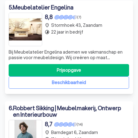
5
.
Meubelatelier Engelina
8,8
(7)
Stormhoek 43, Zaandam
place
22 jaar in bedrijf
timelapse
Bij Meubelatelier Engelina ademen we vakmanschap en
passie voor meubeldesign. Wij creëren op maat
gemaakte meubelstukken die perfect aansluiten bij uw
persoonlijke stijl en interieurwensen. Elk stuk is een
Prijsopgave
toonbeeld van kwaliteit en esthetiek. Neem contact op
voor een vrijblijvende offerte en laat o
Beschikbaarheid
6
.
Robbert Sikking | Meubelmakerij, Ontwerp
en Interieurbouw
8,7
(14)
Barndegat 6, Zaandam
place