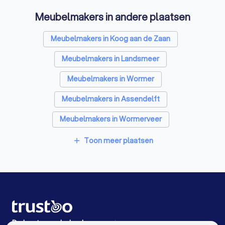
Meubelmakers in andere plaatsen
Architecten in Zaandam
Zonwering specialisten in Zaandam
Meubelmakers in Koog aan de Zaan
Badkamer installateurs in Zaandam
Meubelmakers in Landsmeer
Traprenovatie bedrijven in Zaandam
Meubelmakers in Wormer
Schoorsteenvegers in Zaandam
Meubelmakers in Assendelft
Hekwerkspecialisten in Zaandam
Meubelmakers in Wormerveer
Interieurstylisten in Zaandam
Meubelmakers in Krommenie
Toon meer plaatsen
add
Stoffeerders in Zaandam
Meubelmakers in Westknollendam
Klusjesmannen in Zaandam
Meubelmakers in Amsterdam
Meubelmakers in Velserbroek
Meubelmakers in Badhoevedorp
De beste meubelmakers voor jou