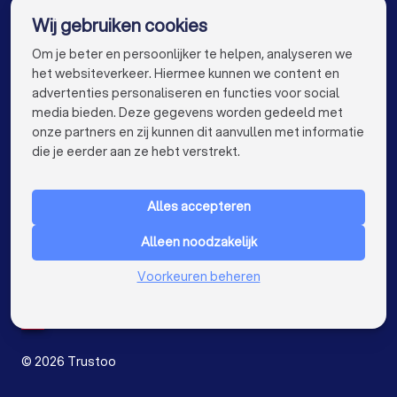
Wij gebruiken cookies
Meubelmakers in Rotterdam
info@trustoo.nl
Om je beter en persoonlijker te helpen, analyseren we
Meubelmakers in Den Haag
het websiteverkeer. Hiermee kunnen we content en
advertenties personaliseren en functies voor social
Meubelmakers in Utrecht
media bieden. Deze gegevens worden gedeeld met
onze partners en zij kunnen dit aanvullen met informatie
Meubelmakers in Eindhoven
keyboard_arrow_down
VOOR PARTICULIEREN
die je eerder aan ze hebt verstrekt.
Meubelmakers in Tilburg
keyboard_arrow_down
VOOR BEDRIJVEN
Meubelmakers in Groningen
Alles accepteren
keyboard_arrow_down
OVER TRUSTOO
Meubelmakers in Almere
Meubelmakers in Breda
Alleen noodzakelijk
LAND
Nederland
Meubelmakers in Nijmegen
Voorkeuren beheren
België
Duitsland
Meubelmakers in Enschede
Spanje
Meubelmakers in Haarlem
©
2026
Trustoo
Meubelmakers in Arnhem