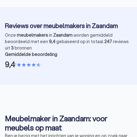
Reviews over meubelmakers in Zaandam
Onze
meubelmakers
in
Zaandam
worden gemiddeld
beoordeeld met een
9,4
gebaseerd op in totaal
247
reviews
uit
3
bronnen
Gemiddelde beoordeling
9,4
•
star
star
star
star
star_half
Meubelmaker in Zaandam: voor
meubels op maat
Ben je bezig met het inrichten van je woning en op zoek naar