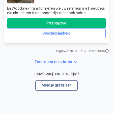
Bij Woodmex transformeren we uw interieur met meubels
die niet alleen functioneel zijn, maar ook echte
blikvangers. Of het nu gaat om een keuken, een dressoir,
of een loungeset, wij creëren in samenspraak met u een
Prijsopgave
uniek stuk dat perfect past in uw ruimte. Elk meubelstuk
wordt op maat gemaakt, waard
Beschikbaarheid
Bijgewerkt: 05-08-2026 om 10:06
info
keyboard_arrow_down
Toon meer resultaten
Jouw bedrijf niet in de lijst?
Meld je gratis aan