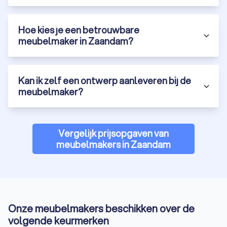
Zaandam?
Bij Trustoo hebben we de beste meubelmakers in Zaandam
voor je op een rij gezet. Dankzij onze top 10-lijst, gebaseerd
Hoe kies je een betrouwbare
op klantbeoordelingen, keurmerken, ervaring en opleiding,
meubelmaker in Zaandam?
weet je zeker dat je kiest voor kwaliteit en betrouwbaarheid in
meubel maatwerk. Vind eenvoudig de vakman die jouw
interieur tot leven brengt met maatwerk meubelen.
Kan ik zelf een ontwerp aanleveren bij de
Vraag vandaag nog gratis vier offertes aan via Trustoo en
meubelmaker?
ontdek welke meubelmaker in Zaandam het beste past bij
jouw wensen en budget. Laat jouw ideeën werkelijkheid
worden met de hulp van een ervaren meubelmaker en geniet
van designmeubels die uniek en persoonlijk zijn.
Vergelijk prijsopgaven van
meubelmakers in Zaandam
Onze meubelmakers beschikken over de
volgende keurmerken