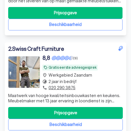
door het leveren van op maat gemaakte meubelstukken
die perfect aansluiten bij uw persoonlijke wensen en de
unieke sfeer van uw ruimte. We werken voornamelijk met
Prijsopgave
hoogwaardige materialen zoals hout, natuursteen, staal
en glas, waardoor elk stuk ni
Beschikbaarheid
2
.
Swiss Craft Furniture
8,8
(9)
Gratis eerste adviesgesprek
local_offer
Werkgebied Zaandam
place
2 jaar in bedrijf
timelapse
020 290 3875
phone
Maatwerk van hooge kwaliteitsinbouwkasten en keukens.
Meubelmaker met 13 jaar ervaring in loondienst is zijn
eigen bedrijf begonnen in 2024
Prijsopgave
Beschikbaarheid