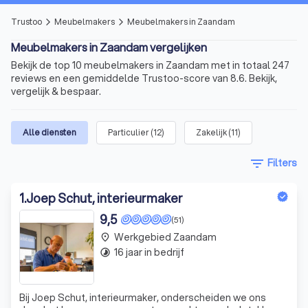
Trustoo
Meubelmakers
Meubelmakers in Zaandam
arrow_forward_ios
arrow_forward_ios
Meubelmakers in Zaandam vergelijken
Bekijk de top 10 meubelmakers in Zaandam met in totaal 247
reviews en een gemiddelde Trustoo-score van 8.6. Bekijk,
vergelijk & bespaar.
Alle diensten
Particulier
(
12
)
Zakelijk
(
11
)
filter_list
Filters
1
.
Joep Schut, interieurmaker
9,5
(51)
Werkgebied Zaandam
place
16 jaar in bedrijf
timelapse
Bij Joep Schut, interieurmaker, onderscheiden we ons