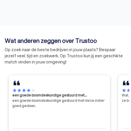
Wat anderen zeggen over Trustoo
Op zoek naar de beste bedrijven in jouw plaats? Bespaar
jezelf veel tijd en zoekwerk. Op Trustoo kun jij een geschikte
match vinden in jouw omgeving!
star
star
star
star
star
star
sta
een goede boomdeskundige gestuurd met…
Wat j
een goede boomdeskundige gestuurd met deze indier
ze be
goed gedaan.