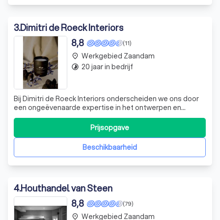
3
.
Dimitri de Roeck Interiors
8,8
(11)
Werkgebied Zaandam
place
20 jaar in bedrijf
timelapse
Bij Dimitri de Roeck Interiors onderscheiden we ons door
een ongeëvenaarde expertise in het ontwerpen en
realiseren van complete interieurs voor woningen,
horecagelegenheden en bedrijven. Ons team van
Prijsopgave
gepassioneerde ontwerpers, ambachtslieden en
technische experts werkt nauw samen om elk project tot
Beschikbaarheid
4
.
Houthandel van Steen
8,8
(79)
Werkgebied Zaandam
place