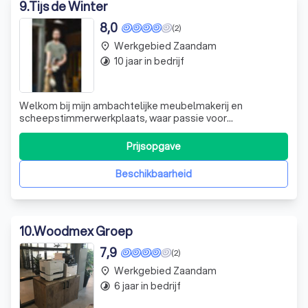
9
.
Tijs de Winter
8,0
(2)
Werkgebied Zaandam
place
10 jaar in bedrijf
timelapse
Welkom bij mijn ambachtelijke meubelmakerij en
scheepstimmerwerkplaats, waar passie voor
vakmanschap en liefde voor design samenkomen. Na mijn
opleiding aan het HMC Amsterdam in 2015, heb ik deze
Prijsopgave
werkplaats opgericht waar elk meubelstuk en
scheepsinterieur met zorg en precisie wordt vervaardigd.
Beschikbaarheid
Mij
10
.
Woodmex Groep
7,9
(2)
Werkgebied Zaandam
place
6 jaar in bedrijf
timelapse