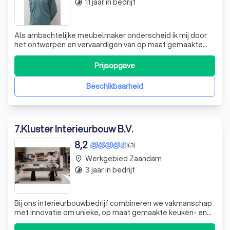
11 jaar in bedrijf
timelapse
Als ambachtelijke meubelmaker onderscheid ik mij door
het ontwerpen en vervaardigen van op maat gemaakte
meubelstukken die niet alleen functioneel zijn, maar ook
een persoonlijke touch hebben. Mijn specialisatie strekt
Prijsopgave
zich uit van het creëren van unieke LP vinyl kasten en
stijlvolle dressoirs tot h
Beschikbaarheid
7
.
Kluster Interieurbouw B.V.
8,2
(3)
Werkgebied Zaandam
place
3 jaar in bedrijf
timelapse
Bij ons interieurbouwbedrijf combineren we vakmanschap
met innovatie om unieke, op maat gemaakte keuken- en
interieuroplossingen te creëren die perfect aansluiten bij