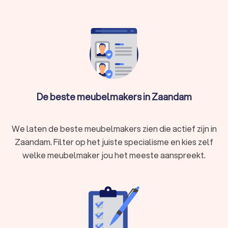
andere uit:
Het ontwerpen van meubels op basis van jouw wensen
en interieurstijl;
Het selecteren en bewerken van hout en andere
materialen;
Het nauwkeurig produceren en afwerken van meubels
op maat.
Meubels die op maat gemaakt zijn, geven jouw interieur een
unieke uitstraling en bieden praktische oplossingen voor elke
De beste meubelmakers in Zaandam
ruimte. Een op maat gemaakt meubel van een ervaren
meubelmaker uit Zaandam past perfect bij jouw interieur en
gaat jarenlang mee door de hoge kwaliteit en vakmanschap.
We laten de beste meubelmakers zien die actief zijn in
Zaandam. Filter op het juiste specialisme en kies zelf
welke meubelmaker jou het meeste aanspreekt.
Het proces van meubels op maat laten maken
Een meubelmaker uit Zaandam doorloopt verschillende
stappen om jouw maatwerk meubel te realiseren:
Consultatie:
bespreek jouw ideeën en behoeften met de
meubelmaker. Van het kiezen van het juiste materiaal tot
de gewenste afmetingen en stijl. Precies hoe je een
meubel wil laten maken.