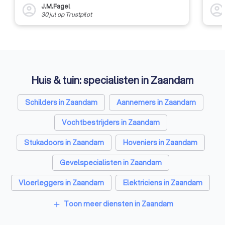
J.M.Fagel
account_circle
account_circl
30 jul
op
Trustpilot
Huis & tuin: specialisten in Zaandam
Schilders in Zaandam
Aannemers in Zaandam
Vochtbestrijders in Zaandam
Stukadoors in Zaandam
Hoveniers in Zaandam
Gevelspecialisten in Zaandam
Vloerleggers in Zaandam
Elektriciens in Zaandam
Isolatiebedrijven in Zaandam
Toon meer diensten in Zaandam
add
Ongediertebestrijders in Zaandam