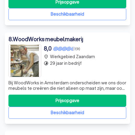
uw persoonlijke stijl en functionele behoeften. Wij
Prijsopgave
onderscheiden ons door onze aandacht voor detail en
onze toewijding aan kwaliteit
Beschikbaarheid
8
.
WoodWorks meubelmakerij
8,0
(9)
Werkgebied Zaandam
place
29 jaar in bedrijf
timelapse
Bij WoodWorks in Amsterdam onderscheiden we ons door
meubels te creëren die niet alleen op maat zijn, maar ook
met passie en precisie worden vervaardigd. Onze
meestermeubelmaker, At van Geelen van Veen, werkt
Prijsopgave
nauw samen met u om uw visie tot leven te brengen. Of
het nu gaat om een uniek meubelstuk v
Beschikbaarheid