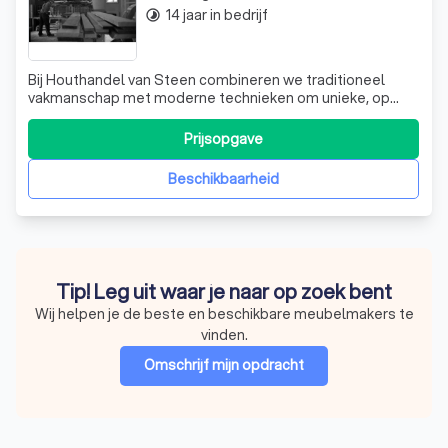
14 jaar in bedrijf
timelapse
Bij Houthandel van Steen combineren we traditioneel
vakmanschap met moderne technieken om unieke, op
maat gemaakte meubelstukken te creëren die generaties
lang meegaan. Ons team van gepassioneerde
Prijsopgave
ambachtslieden werkt met een liefde voor hout en een
oog voor detail. We gebruiken alleen de beste mate
Beschikbaarheid
Tip! Leg uit waar je naar op zoek bent
Wij helpen je de beste en beschikbare meubelmakers te
vinden.
Omschrijf mijn opdracht