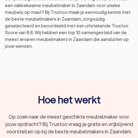
een vakbekwame meubelmaker in Zaandam voor unieke
meubels op maat? Bij Trustoo maak je eenvoudig kennis met
de beste meubelmakers in Zaandam, zorgvuldig
geselecteerd en beoordeeld met een uitstekende Trustoo
Score van 8.6. Wij hebben een top 10 samengesteld van de
meest ervaren meubelmakers in Zaandam die aansluiten op
jouw wensen.
Via Trustoo vraag je gratis en snel vier offertes aan, zodat je
de meubelmaker vindt die jouw ideeën tot leven brengt en
past binnen jouw budget. Denk aan een kast, een tafel of
zelfs een volledig interieur op maat. Bij Trustoo vind je de
ideale meubelmaker voor jouw maatwerkproject.
Hoe het werkt
Wat doet een meubelmaker?
Een meubelmaker in Zaandam is een vakman die
gespecialiseerd is in het maken en ontwerpen van meubels
Op zoek naar de meest geschikte meubelmaker voor
op maat. Denk hierbij aan op maat gemaakte kasten, tafels,
jouw opdracht? Bij Trustoo vraag je gratis en vrijblijvend
stoelen of zelfs complete interieuroplossingen. De
voorstellen op bij de beste meubelmakers in Zaandam.
werkzaamheden van een meubelmaker bestaan onder