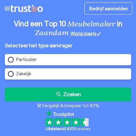
menu
Bedrijf aanmelden
Vind een Top 10
in
Meubelmaker
Zaandam
Wijzig plaats
edit
Selecteer het type aanvrager
Particulier
Zakelijk
Zoeken
search
Vergelijk & bespaar tot 40%
shopping_cart
Uitstekend
|
4370
reviews