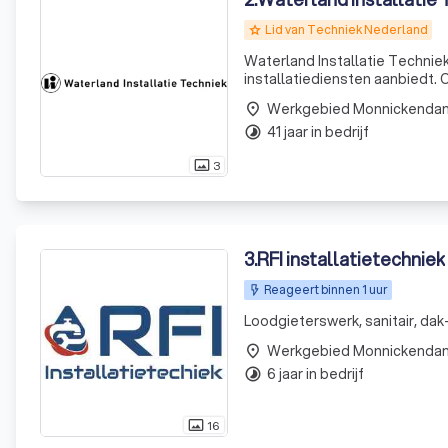
Lid van Techniek Nederland
grade
Waterland Installatie Technie
installatiediensten aanbiedt. 
ontwikkeld tot een betrouwbar
Werkgebied Monnickenda
place
41 jaar in bedrijf
timelapse
3
photo_size_select_actual
3
.
RFI installatietechniek
Reageert binnen 1 uur
Loodgieterswerk, sanitair, dak
Werkgebied Monnickenda
place
6 jaar in bedrijf
timelapse
16
photo_size_select_actual