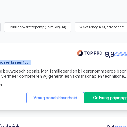
Hybride warmtepomp (i.c.m. cv)
(
14
)
Weet ik nog niet, adviseer mij
9,9
TOP PRO
geert binnen 1 uur
jke bouwgeschiedenis. Met familiebanden bij gerenommeerde bedri
ura Vermeer combineren wij generaties vakmanschap en technische
m
Vraag beschikbaarheid
Ontvang prijsopg
Techniek