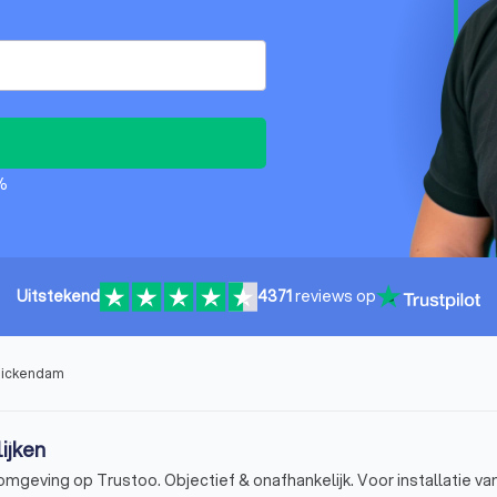
%
Uitstekend
4371
reviews op
nnickendam
ijken
geving op Trustoo. Objectief & onafhankelijk. Voor installatie va