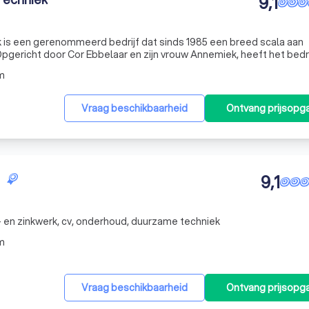
9,1
k is een gerenommeerd bedrijf dat sinds 1985 een breed scala aan
Opgericht door Cor Ebbelaar en zijn vrouw Annemiek, heeft het bedri
e partner voor zowel particulieren als bedrijven. Ons team van 10 
m
Vraag beschikbaarheid
Ontvang prijsopg
9,1
- en zinkwerk, cv, onderhoud, duurzame techniek
m
Vraag beschikbaarheid
Ontvang prijsopg