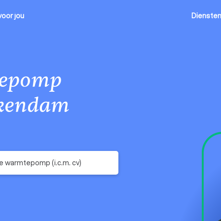
voor jou
Dienste
epomp
kendam
e warmtepomp (i.c.m. cv)