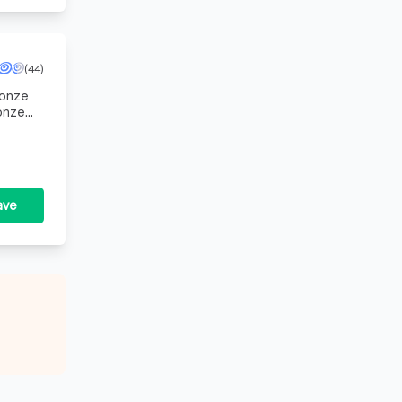
(44)
 onze
ave