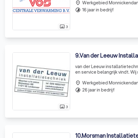
Werkgebied Monnickenda
a
place
16 jaar in bedrijf
timelapse
3
photo_size_select_actual
9
.
Van der Leeuw Install
van der Leeuw installatietechniek Wij zijn een klein landelijk erkend vakwerkbedrijf, dat klantge
en service belangrijk vindt. W
voor onderhoud en reparatie aa
Werkgebied Monnickenda
place
26 jaar in bedrijf
timelapse
3
photo_size_select_actual
10
.
Morsman Installatiete