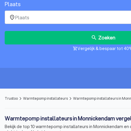
Plaats
place
Zoeken
search
Vergelijk & bespaar tot 40
shopping_cart
Trustoo
Warmtepomp installateurs
Warmtepomp installateurs in Mo
arrow_forward_ios
arrow_forward_ios
Warmtepomp installateurs in Monnickendam vergel
Bekijk de top 10 warmtepomp installateurs in Monnickendam en om