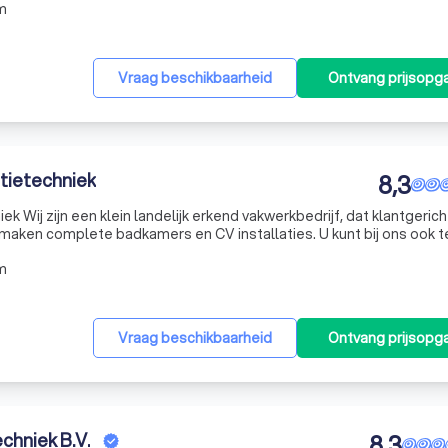
m
Vraag beschikbaarheid
Ontvang prijsopg
atietechniek
8,3
richt werkt
ij maken complete badkamers en CV installaties. U kunt bij ons ook 
n gas, water, CV en rioleringsinstallaties.
m
Vraag beschikbaarheid
Ontvang prijsopg
chniek B.V.
8,3