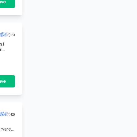
ave
(16)
ist
en
 B.V.
ave
(42)
ervaren
denken