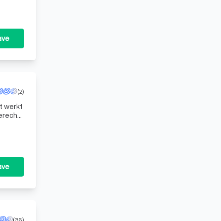
ave
(2)
terecht
ave
(36)