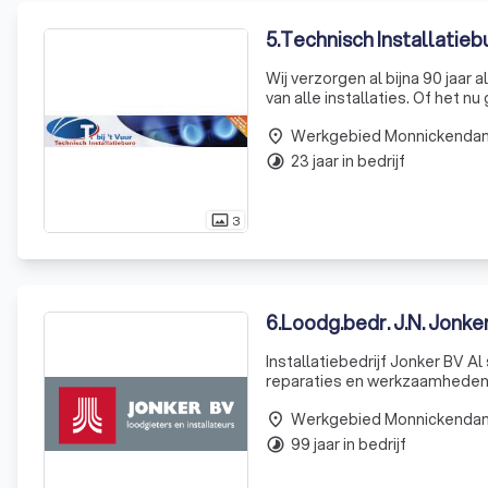
5
.
Technisch Installatiebur
Wij verzorgen al bijna 90 jaa
van alle installaties. Of het 
ontstoppen van een riool of vo
Werkgebied Monnickenda
place
23 jaar in bedrijf
timelapse
3
photo_size_select_actual
6
.
Loodg.bedr. J.N. Jonke
Installatiebedrijf Jonker BV Al
reparaties en werkzaamheden m
van nieuw sanitair, waterleidin
Werkgebied Monnickenda
place
99 jaar in bedrijf
timelapse