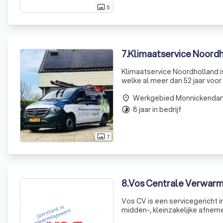
5
photo_size_select_actual
7
.
Klimaatservice Noord
Klimaatservice Noordholland is
welke al meer dan 52 jaar voo
zakelijke klanten. Klimaatserv
Werkgebied Monnickenda
en
place
8 jaar in bedrijf
timelapse
7
photo_size_select_actual
8
.
Vos Centrale Verwarmi
Vos CV is een servicegericht i
midden-, kleinzakelijke afneme
en goed geschoolde vakmense