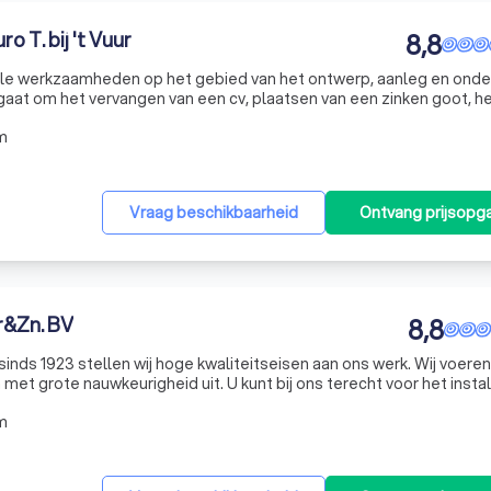
o T. bij 't Vuur
8,8
r alle werkzaamheden op het gebied van het ontwerp, aanleg en ond
nu gaat om het vervangen van een cv, plaatsen van een zinken goot, h
or service en onderhoud aan uw ketel, wij hebben alle disciplines in
m
Vraag beschikbaarheid
Ontvang prijsopg
r&Zn. BV
8,8
 sinds 1923 stellen wij hoge kwaliteitseisen aan ons werk. Wij voeren
et grote nauwkeurigheid uit. U kunt bij ons terecht voor het insta
g, riolering, gasleiding, zinkwerk, dakwerk, of een verwarmingsins
m