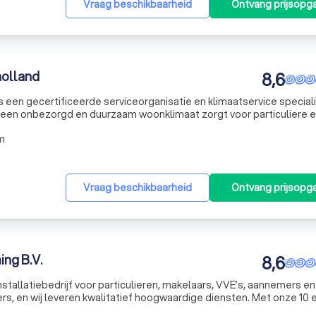
Vraag beschikbaarheid
Ontvang prijsopg
holland
8,6
 een gecertificeerde serviceorganisatie en klimaatservice special
r een onbezorgd en duurzaam woonklimaat zorgt voor particuliere 
ice Noordholland B.V. is een onderdeel van Gasservice Noordholland
m
Vraag beschikbaarheid
Ontvang prijsopg
ng B.V.
8,6
nstallatiebedrijf voor particulieren, makelaars, VVE’s, aannemers en
rs, en wij leveren kwalitatief hoogwaardige diensten. Met onze 10 
n verzorgen wij diensten in Amsterdam en omgeving. U kunt dan 