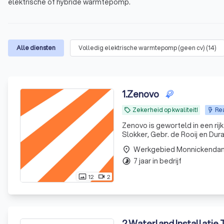
elektrische of hybride warmtepomp.
Alle diensten
Volledig elektrische warmtepomp (geen cv)
(
14
)
1
.
Zenovo
Zekerheid op kwaliteit!
Rea
local_offer
Zenovo is geworteld in een ri
Slokker, Gebr. de Rooij en D
innovatie.
Werkgebied Monnickenda
place
7 jaar in bedrijf
timelapse
12
2
photo_size_select_actual
videocam
2
.
Waterland Installatie 