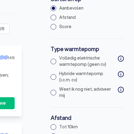
Aanbevolen
Afstand
Score
(
8
)
Type warmtepomp
(43)
Volledig elektrische
info
warmtepomp (geen cv)
Hybride warmtepomp
info
jven;
(i.c.m. cv)
Weet ik nog niet, adviseer
info
mij
ave
Afstand
Tot 10km