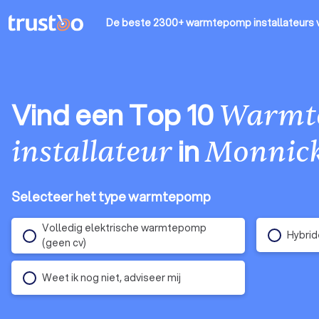
De beste 2300+ warmtepomp installateurs
Vind een Top 10
Warmt
in
installateur
Monnic
Selecteer het type warmtepomp
Volledig elektrische warmtepomp
Hybrid
(geen cv)
Weet ik nog niet, adviseer mij