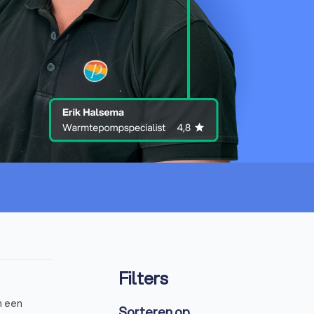
Filters
n een
Sorteren op