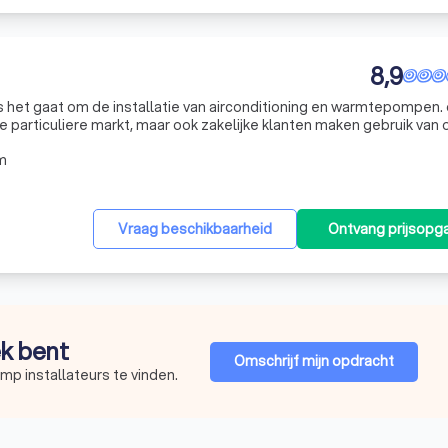
8,9
airconditioning en warmtepompen. onze
de particuliere markt, maar ook zakelijke klanten maken gebruik van
 ene enkele airco op de zolderkamer, maar ook een complete wonin
m
Vraag beschikbaarheid
Ontvang prijsopg
ek bent
Omschrijf mijn opdracht
p installateurs te vinden.