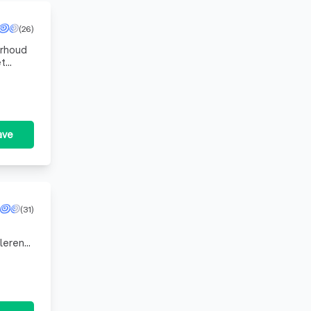
(26)
erhoud
et
ave
(31)
lleren