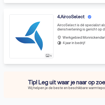
4
.
AircoSelect
AircoSelect is dé specialist als het gaat om de installatie van 
dienstverlening is gericht op 
diensten. Wij zijn er voor die
Werkgebied Monnickenda
place
4 jaar in bedrijf
timelapse
5
photo_size_select_actual
Tip! Leg uit waar je naar op zo
Wij helpen je de beste en beschikbare warmtepom