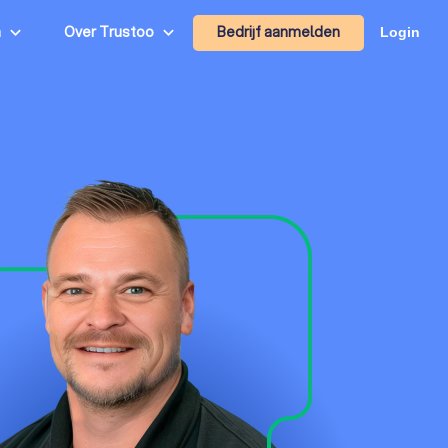
Bedrijf aanmelden
n
Over Trustoo
Login