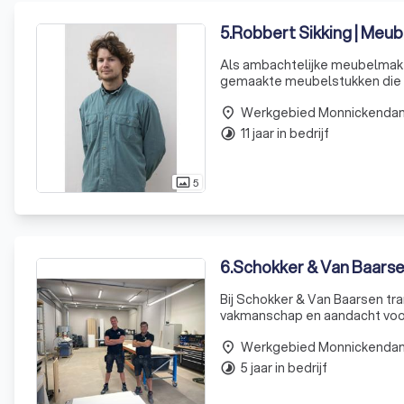
5
.
Robbert Sikking | Meu
Als ambachtelijke meubelmake
gemaakte meubelstukken die ni
specialisatie strekt zich uit va
Werkgebied Monnickenda
place
11 jaar in bedrijf
timelapse
5
photo_size_select_actual
6
.
Schokker & Van Baarse
Bij Schokker & Van Baarsen tr
vakmanschap en aandacht voor 
interieurs, van keukens tot ka
Werkgebied Monnickenda
stij
place
5 jaar in bedrijf
timelapse