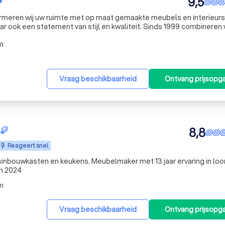
9,5
sformeren wij uw ruimte met op maat gemaakte meubels en interieurs
aar ook een statement van stijl en kwaliteit. Sinds 1999 combineren 
 moderne technieken en materialen om unieke, duurzame oplossin
m
Vraag beschikbaarheid
Ontvang prijsopg
8,8
Reageert snel
ouwkasten en keukens. Meubelmaker met 13 jaar ervaring in loondienst
in 2024
m
Vraag beschikbaarheid
Ontvang prijsopg