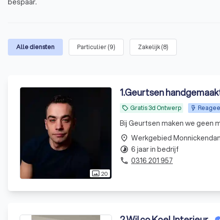
bespaar.
Alle diensten
Particulier
(
9
)
Zakelijk
(
8
)
1
.
Geurtsen handgemaakt
Gratis 3d Ontwerp
Reageer
local_offer
Bij Geurtsen maken we geen me
Werkgebied Monnickenda
place
6 jaar in bedrijf
timelapse
0316 201 957
phone
20
photo_size_select_actual
2
.
Wilco Koel Interieur