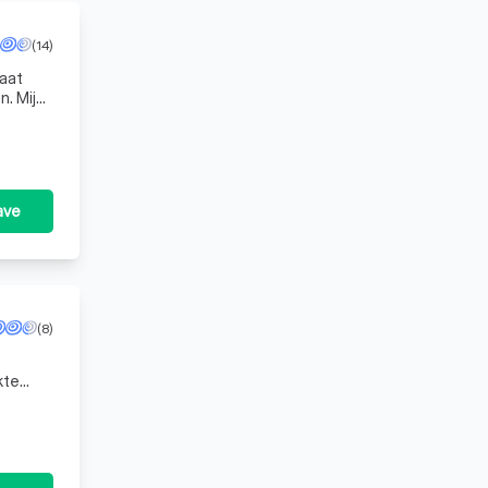
(14)
aat
. Mijn
ave
(8)
kte
onlijke