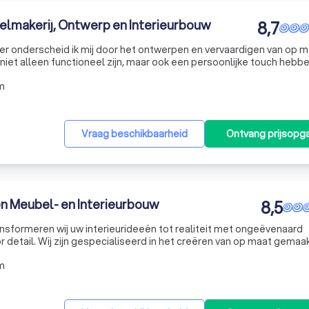
belmakerij, Ontwerp en Interieurbouw
8,7
r onderscheid ik mij door het ontwerpen en vervaardigen van op m
et alleen functioneel zijn, maar ook een persoonlijke touch hebben
n het creëren van unieke LP vinyl kasten en stijlvolle dressoirs tot h
m
Vraag beschikbaarheid
Ontvang prijsopg
n Meubel- en Interieurbouw
8,5
ansformeren wij uw interieurideeën tot realiteit met ongeëvenaard
detail. Wij zijn gespecialiseerd in het creëren van op maat gemaa
sten en complete meubelsets, die naadloos aansluiten bij uw perso
m