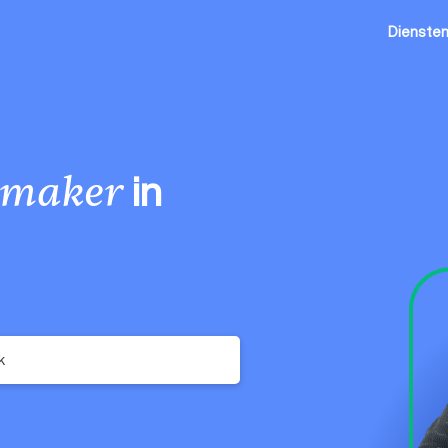
Dienste
in
lmaker
k