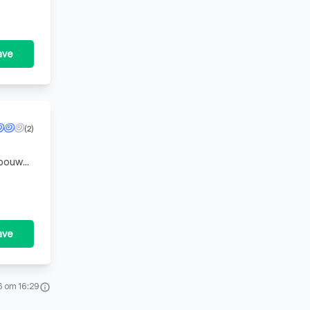
ave
(2)
ebouw
 bij uw
ave
6 om 16:29
info