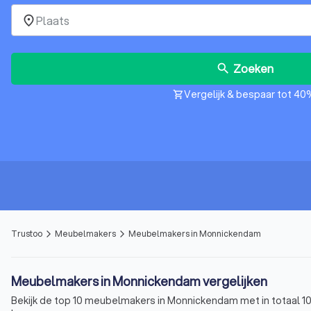
place
Zoeken
search
Vergelijk & bespaar tot 40
shopping_cart
Trustoo
Meubelmakers
Meubelmakers in Monnickendam
arrow_forward_ios
arrow_forward_ios
Meubelmakers in Monnickendam vergelijken
Bekijk de top 10 meubelmakers in Monnickendam met in totaal 10