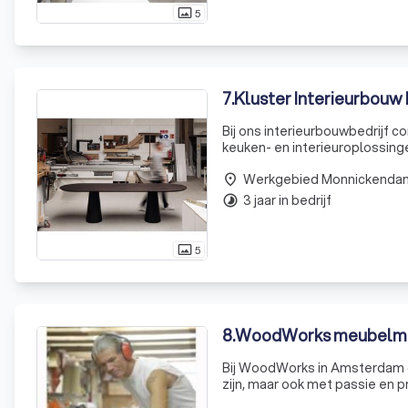
5
photo_size_select_actual
7
.
Kluster Interieurbouw 
Bij ons interieurbouwbedrijf
keuken- en interieuroplossingen
behoeften. Wij onderscheiden 
Werkgebied Monnickenda
place
3 jaar in bedrijf
timelapse
5
photo_size_select_actual
8
.
WoodWorks meubelma
Bij WoodWorks in Amsterdam o
zijn, maar ook met passie en
van Veen, werkt nauw samen me