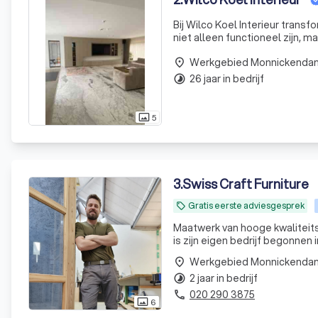
Bij Wilco Koel Interieur tran
niet alleen functioneel zijn, m
traditioneel vakmanschap met
Werkgebied Monnickenda
place
26 jaar in bedrijf
timelapse
5
photo_size_select_actual
3
.
Swiss Craft Furniture
Gratis eerste adviesgesprek
local_offer
Maatwerk van hooge kwaliteitsinb
is zijn eigen bedrijf begonnen 
Werkgebied Monnickenda
place
2 jaar in bedrijf
timelapse
020 290 3875
phone
6
photo_size_select_actual