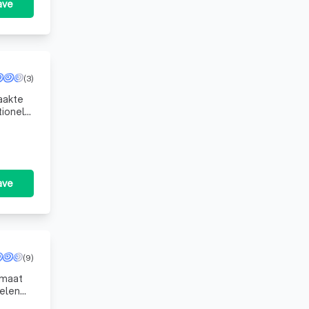
ave
(3)
aakte
tionele
it
ave
(9)
 maat
eelen