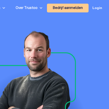
Bedrijf aanmelden
n
Over Trustoo
Login