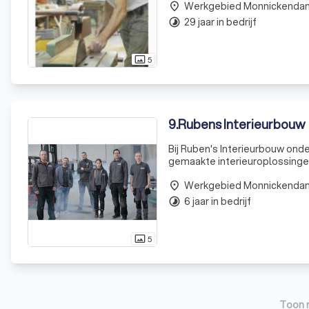
Werkgebied Monnickenda
meubelstuk v
place
29 jaar in bedrijf
timelapse
5
photo_size_select_actual
9
.
Rubens Interieurbouw
Bij Ruben's Interieurbouw ond
gemaakte interieuroplossingen 
en elke ruimte uniek is, en da
Werkgebied Monnickenda
place
6 jaar in bedrijf
timelapse
5
photo_size_select_actual
Toon 