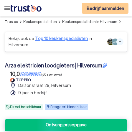
menu
Bedrijf aanmelden
Trustoo
Keukenspecialisten
Keukenspecialisten in Hilversum
Arza 
arrow_forward_ios
arrow_forward_ios
arrow_forward_ios
Bekijk ook de
Top 10 keukenspecialisten
in
+
Hilversum
Arza elektricien loodgieters | Hilversum
10,0
(
50
reviews
)
TOP PRO
place
Daltonstraat 29, Hilversum
timelapse
9 jaar in bedrijf
Direct beschikbaar
Reageert binnen 1 uur
Ontvang prijsopgave