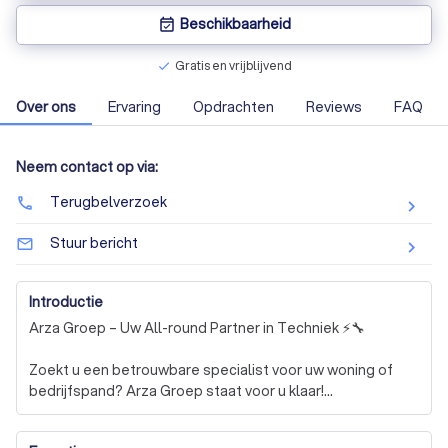
Beschikbaarheid
event_available
Gratis en vrijblijvend
check
Over ons
Ervaring
Opdrachten
Reviews
FAQ
Neem contact op via:
Terugbelverzoek
phone
Stuur bericht
mail_outline
Introductie
Arza Groep – Uw All-round Partner in Techniek ⚡🔧

Zoekt u een betrouwbare specialist voor uw woning of 
bedrijfspand? Arza Groep staat voor u klaar!

Met een team van ervaren vakmensen bieden wij 