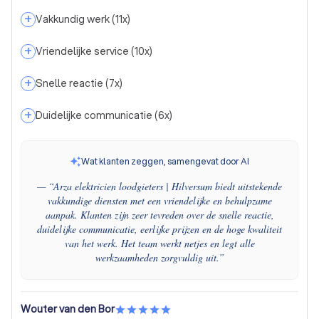
+
Vakkundig werk
(
11
x)
+
Vriendelijke service
(
10
x)
+
Snelle reactie
(
7
x)
+
Duidelijke communicatie
(
6
x)
Wat klanten zeggen, samengevat door AI
— “
Arza elektricien loodgieters | Hilversum biedt uitstekende
vakkundige diensten met een vriendelijke en behulpzame
aanpak. Klanten zijn zeer tevreden over de snelle reactie,
duidelijke communicatie, eerlijke prijzen en de hoge kwaliteit
van het werk. Het team werkt netjes en legt alle
werkzaamheden zorgvuldig uit.
”
Wouter van den Bor