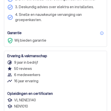
check_circle
3. Deskundig advies over elektra en installaties.
4. Snelle en nauwkeurige vervanging van
check_circle
groepenkasten.
Garantie
inf
verified_user
Wij bieden garantie
Ervaring & vakmanschap
timelapse
9 jaar in bedrijf
star
50
reviews
people_outline
6 medewerkers
timeline
16 jaar ervaring
Opleidingen en certificaten
VL NENE3140
NEN1010