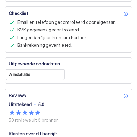
Checklist
inf
Email en telefoon gecontroleerd door eigenaar.
KVK gegevens gecontroleerd.
Langer dan 1 jaar Premium Partner.
Bankrekening geverifieerd.
Uitgevoerde opdrachten
W installatie
Reviews
inf
Uitstekend
•
5,0
50 reviews uit
3 bronnen
Klanten over dit bedrijf: