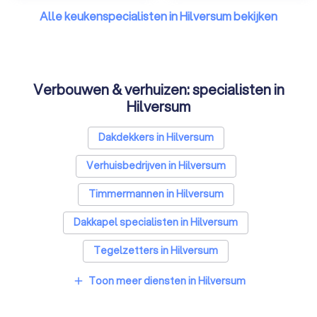
Alle keukenspecialisten in Hilversum bekijken
Verbouwen & verhuizen: specialisten in
Hilversum
Dakdekkers in Hilversum
Verhuisbedrijven in Hilversum
Timmermannen in Hilversum
Dakkapel specialisten in Hilversum
Tegelzetters in Hilversum
Sloopbedrijven in Hilversum
Toon meer diensten in Hilversum
add
Bouwkundige keurders in Hilversum