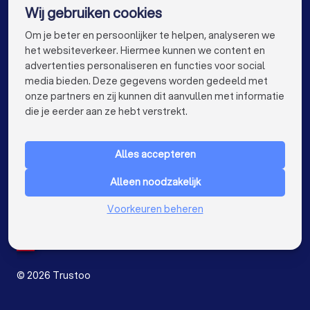
Wij gebruiken cookies
Keukenspecialisten in Amsterdam
info@trustoo.nl
Om je beter en persoonlijker te helpen, analyseren we
Keukenspecialisten in Rotterdam
het websiteverkeer. Hiermee kunnen we content en
advertenties personaliseren en functies voor social
Keukenspecialisten in Den Haag
media bieden. Deze gegevens worden gedeeld met
onze partners en zij kunnen dit aanvullen met informatie
Keukenspecialisten in Utrecht
keyboard_arrow_down
VOOR PARTICULIEREN
die je eerder aan ze hebt verstrekt.
Keukenspecialisten in Eindhoven
keyboard_arrow_down
VOOR BEDRIJVEN
Keukenspecialisten in Tilburg
Alles accepteren
keyboard_arrow_down
OVER TRUSTOO
Keukenspecialisten in Groningen
Alleen noodzakelijk
LAND
Nederland
Keukenspecialisten in Almere
Voorkeuren beheren
België
Duitsland
Keukenspecialisten in Breda
Spanje
Keukenspecialisten in Nijmegen
©
2026
Trustoo
Keukenspecialisten in Enschede