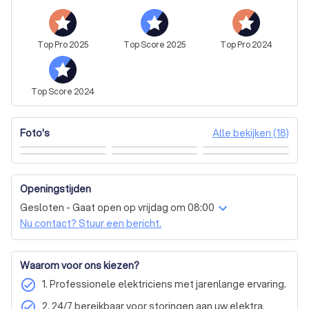
vrijblijvende offerte!
Top
Pro
2025
Top
Score
2025
Top
Pro
2024
Top
Score
2024
Alle bekijken (18)
Foto's
Openingstijden
Gesloten - Gaat open op vrijdag om 08:00
Nu contact? Stuur een bericht.
Waarom voor ons kiezen?
check_circle
1. Professionele elektriciens met jarenlange ervaring.
check_circle
2. 24/7 bereikbaar voor storingen aan uw elektra.