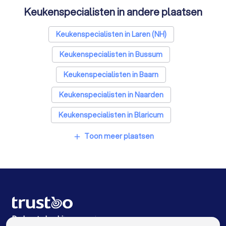
Keukenspecialisten in andere plaatsen
Opslagruimtes in Hilversum
Metselaars in Hilversum
Keukenspecialisten in Laren (NH)
Keukenspecialisten in Bussum
Keukenspecialisten in Baarn
Keukenspecialisten in Naarden
Keukenspecialisten in Blaricum
Keukenspecialisten in Soest
Toon meer plaatsen
add
Keukenspecialisten in Huizen
Keukenspecialisten in Tienhoven (UT)
Keukenspecialisten in Loenen aan de Vecht
Keukenspecialisten in Bilthoven
De beste bedrijven voor jou