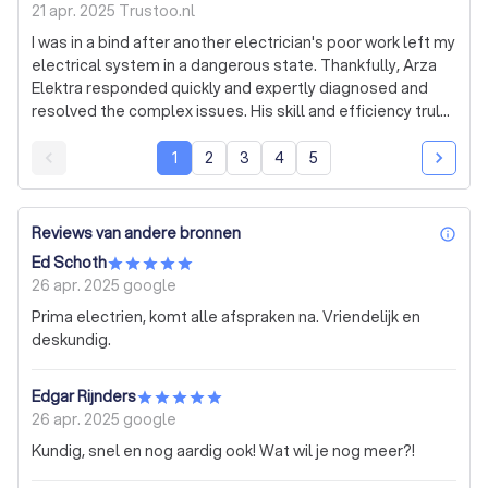
21 apr. 2025
Trustoo.nl
I was in a bind after another electrician's poor work left my
electrical system in a dangerous state. Thankfully, Arza
Elektra responded quickly and expertly diagnosed and
resolved the complex issues. His skill and efficiency truly
saved the day, and I highly recommend their reliable
service.
1
2
3
4
5
Reviews van andere bronnen
inf
Ed Schoth
26 apr. 2025
google
Prima electrien, komt alle afspraken na. Vriendelijk en
deskundig.
Edgar Rijnders
26 apr. 2025
google
Kundig, snel en nog aardig ook! Wat wil je nog meer?!