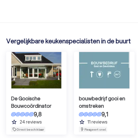
Vergelijkbare keukenspecialisten in de buurt
De Gooische
bouwbedrijf gooi en
Bouwcoördinator
omstreken
9,8
9,1
grade
grade
24
reviews
11
reviews
Direct beschikbaar
Reageert snel