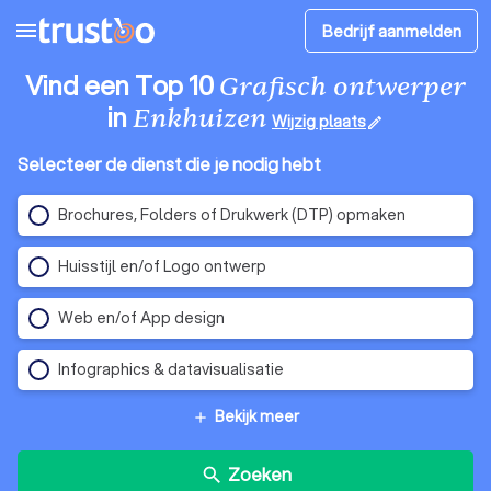
menu
Bedrijf aanmelden
Vind een Top 10
Grafisch ontwerper
in
Enkhuizen
Wijzig plaats
edit
Selecteer de dienst die je nodig hebt
Brochures, Folders of Drukwerk (DTP) opmaken
Huisstijl en/of Logo ontwerp
Web en/of App design
Infographics & datavisualisatie
Bekijk meer
add
Zoeken
search