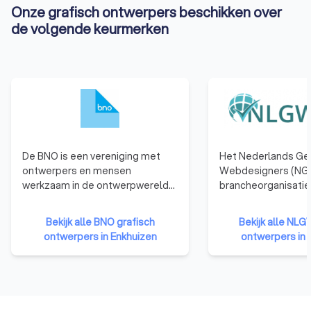
Onze grafisch ontwerpers beschikken over
de volgende keurmerken
De BNO is een vereniging met
Het Nederlands Ge
ontwerpers en mensen
Webdesigners (NGR
werkzaam in de ontwerpwereld
brancheorganisatie
als leden. De BNO verbindt,
webdesigners. We
vertegenwoordigt en versterkt
die zijn aangeslote
Bekijk alle BNO grafisch
Bekijk alle NLG
ontwerpers in Nederland.
hebben namelijk b
ontwerpers in Enkhuizen
ontwerpers in 
de nodige kennis, e
vaardigheden te b
kwalitatief hoogwa
websites te ontwer
Bovendien moet een