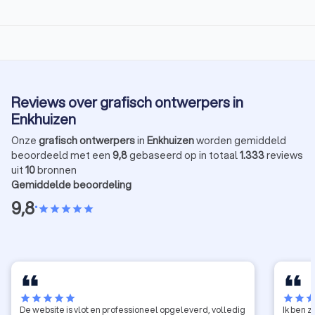
Reviews over grafisch ontwerpers in
Enkhuizen
Onze
grafisch ontwerpers
in
Enkhuizen
worden gemiddeld
beoordeeld met een
9,8
gebaseerd op in totaal
1.333
reviews
uit
10
bronnen
Gemiddelde beoordeling
9,8
•
star
star
star
star
star
star
star
star
star
star
star
star
sta
De website is vlot en professioneel opgeleverd, volledig
Ik ben 