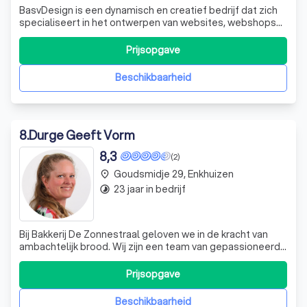
BasvDesign is een dynamisch en creatief bedrijf dat zich
specialiseert in het ontwerpen van websites, webshops
(e-commerce) en email marketing. Onze expertise strekt
zich echter verder uit dan alleen het digitale domein. Wij
Prijsopgave
zijn ook uw betrouwbare partner voor het ontwerpen van
flyers, advertenties
Beschikbaarheid
8
.
Durge Geeft Vorm
8,3
(2)
Goudsmidje 29, Enkhuizen
place
23 jaar in bedrijf
timelapse
Bij Bakkerij De Zonnestraal geloven we in de kracht van
ambachtelijk brood. Wij zijn een team van gepassioneerde
bakkers die elke dag vroeg opstaan om vers brood en
banket te bakken voor onze klanten. Onze bakkerij is een
Prijsopgave
plek waar traditie en innovatie samenkomen. We
gebruiken oude recepten, maar w
Beschikbaarheid