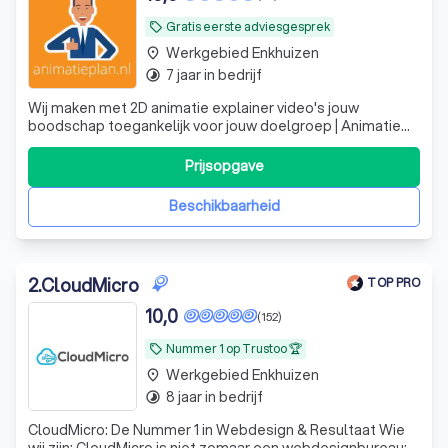
Gratis eerste adviesgesprek
local_offer
Werkgebied Enkhuizen
place
7 jaar in bedrijf
timelapse
Wij maken met 2D animatie explainer video's jouw
boodschap toegankelijk voor jouw doelgroep | Animatie
laten maken? | Animatieplan.nl
Prijsopgave
Beschikbaarheid
2
.
CloudMicro
TOP PRO
10,0
(152)
Nummer 1 op Trustoo 🏆
local_offer
Werkgebied Enkhuizen
place
8 jaar in bedrijf
timelapse
CloudMicro: De Nummer 1 in Webdesign & Resultaat Wie
wij zijn: CloudMicro is niet zomaar een webdesignbureau;