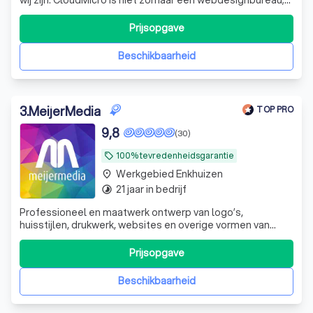
wij zijn de digitale partner voor ondernemers die willen
groeien. Met een passie voor design en een scherp oog
Prijsopgave
voor conversie creëren wij professionele websites en
webshops die doen waar ze
Beschikbaarheid
3
.
MeijerMedia
TOP PRO
9,8
(30)
100% tevredenheidsgarantie
local_offer
Werkgebied Enkhuizen
place
21 jaar in bedrijf
timelapse
Professioneel en maatwerk ontwerp van logo’s,
huisstijlen, drukwerk, websites en overige vormen van
creatieve communicatie. Flexibel, betrouwbaar, een
overvloed aan creativiteit en nette prijzen.
Prijsopgave
Beschikbaarheid