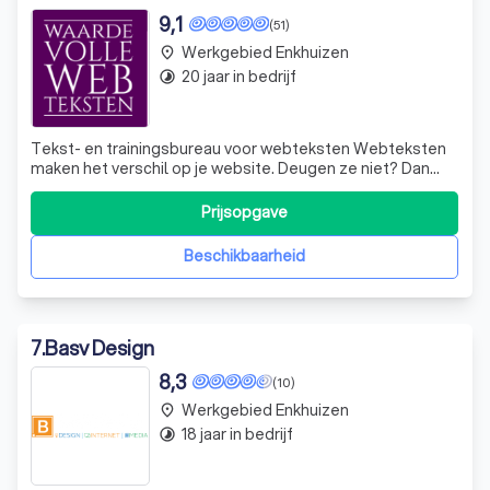
9,1
(51)
Werkgebied Enkhuizen
place
20 jaar in bedrijf
timelapse
Tekst- en trainingsbureau voor webteksten Webteksten
maken het verschil op je website. Deugen ze niet? Dan
ben je moeilijk vindbaar. En mis je overtuigingskracht. Je
loopt op dit moment bezoekers, klanten en dus omzet
Prijsopgave
mis. Tijd om daar iets aan te doen. Maar hoe kom je aan
werkelijk waardevolle web
Beschikbaarheid
7
.
Basv Design
8,3
(10)
Werkgebied Enkhuizen
place
18 jaar in bedrijf
timelapse