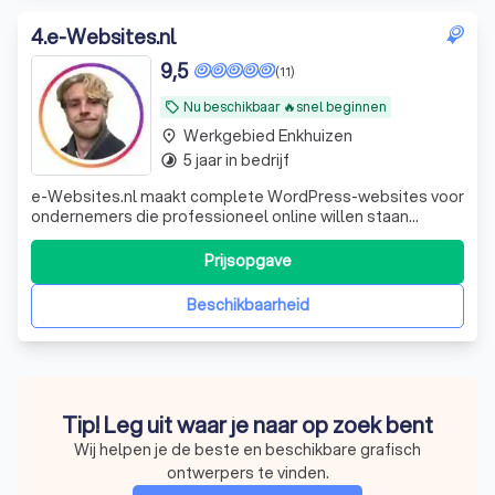
4
.
e-Websites.nl
9,5
(11)
Nu beschikbaar 🔥snel beginnen
local_offer
Werkgebied Enkhuizen
place
5 jaar in bedrijf
timelapse
e-Websites.nl maakt complete WordPress-websites voor
ondernemers die professioneel online willen staan
zonder technisch gedoe. Veel ondernemers weten dat ze
een goede website nodig hebben, maar lopen vast op
Prijsopgave
keuzes zoals hosting, domeinnaam, e-mail, WordPress,
onderhoud, beveiliging en teksten. Wij
Beschikbaarheid
Tip! Leg uit waar je naar op zoek bent
Wij helpen je de beste en beschikbare grafisch
ontwerpers te vinden.