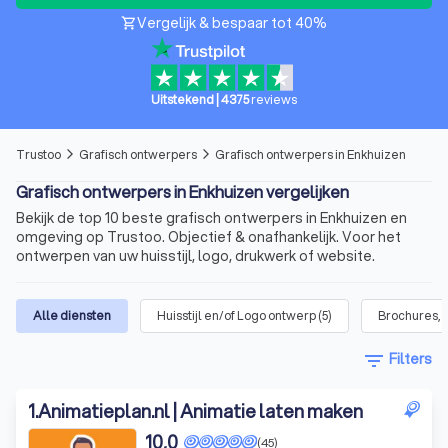
Vergelijk & bespaar tot 40%
shopping_cart
Uitstekend
|
4375
reviews
Trustoo
Grafisch ontwerpers
Grafisch ontwerpers in Enkhuizen
arrow_forward_ios
arrow_forward_ios
Grafisch ontwerpers in Enkhuizen vergelijken
Bekijk de top 10 beste grafisch ontwerpers in Enkhuizen en
omgeving op Trustoo. Objectief & onafhankelijk. Voor het
ontwerpen van uw huisstijl, logo, drukwerk of website.
Alle diensten
Huisstijl en/of Logo ontwerp
(
5
)
Brochures, 
filter_list
Filters
1
.
Animatieplan.nl | Animatie laten maken
10,0
(45)