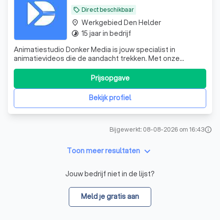
Direct beschikbaar
local_offer
Werkgebied Den Helder
place
15 jaar in bedrijf
timelapse
Animatiestudio Donker Media is jouw specialist in
animatievideos die de aandacht trekken. Met onze
animatie studio in Eindhoven verrassen we met creatieve
concepten die precies vertellen wat jij wilt overbrengen.
Prijsopgave
Dat doen we met een klein team van ervaren experts
vanuit Eindhoven, voor opdrachtgever
Bekijk profiel
Bijgewerkt: 08-08-2026 om 16:43
info
keyboard_arrow_down
Toon meer resultaten
Jouw bedrijf niet in de lijst?
Meld je gratis aan