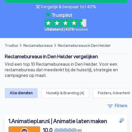
Vergelijk & bespaar tot 40%
shopping_cart
Uitstekend
|
4378
reviews
Trustoo
Reclamebureaus
Reclamebureaus in Den Helder
arrow_forward_ios
arrow_forward_ios
Reclamebureaus in Den Helder vergelijken
Vind een top 10 Reclamebureaus in Den Helder. Voor een
reclamebureau dat meedenkt bij de huisstijl, strategie en
campagnes op maat.
Alle diensten
Huisstijl & Branding
(
4
)
Folders, Advertenti
filter_list
Filters
1
.
Animatieplan.nl | Animatie laten maken
10,0
(45)