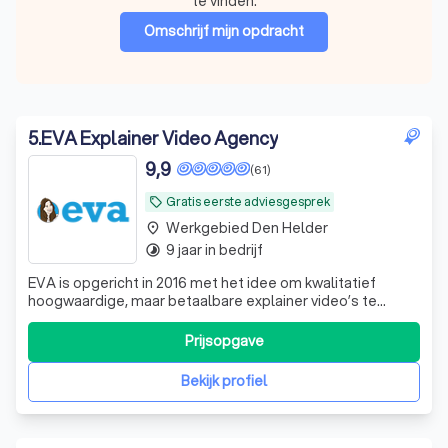
te vinden.
Omschrijf mijn opdracht
5
.
EVA Explainer Video Agency
9,9
(61)
Gratis eerste adviesgesprek
local_offer
Werkgebied Den Helder
place
9 jaar in bedrijf
timelapse
EVA is opgericht in 2016 met het idee om kwalitatief
hoogwaardige, maar betaalbare explainer video’s te
maken in een ‘niet zo betaalbare’ explainer video markt.
Dit idee sloeg aan en inmiddels bestaat ons team uit 11
Prijsopgave
enthousiaste collega’s. Waaronder 3 projectmanagers en
5 animatoren en een ervaren
Bekijk profiel