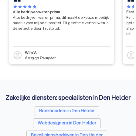
star
star
star
star
star
star
sta
Alle bedrijven waren prima
Fanta
Alle bedrijven waren prima, dit maakt de keuze moeilijk,
Fanta
maar is voor mij heel positief. Dit geeft me vertrouwen in
gelat
de selectie door Trustpilot.
afspr
uit!
Wim V.
account_circle
account_circl
6 aug
op
Trustpilot
Zakelijke diensten: specialisten in Den Helder
Boekhouders in Den Helder
Webdesigners in Den Helder
Beveiligingsbedrijven in Den Helder