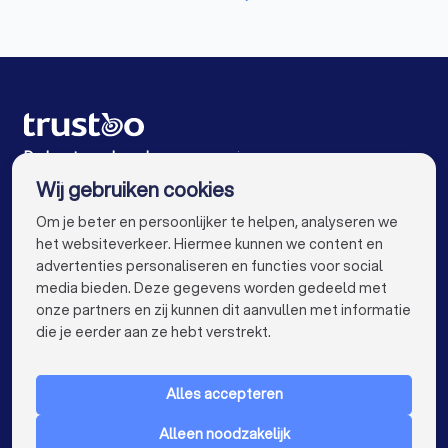
Reclamebureaus in Alkmaar
Reclamebureaus in Zwaag
Reclamebureaus in Hoorn (NH)
Reclamebureaus in Heiloo
De beste reclamebureaus voor jou
Wij gebruiken cookies
Reclamebureaus in Amsterdam
info@trustoo.nl
Om je beter en persoonlijker te helpen, analyseren we
Reclamebureaus in Rotterdam
het websiteverkeer. Hiermee kunnen we content en
advertenties personaliseren en functies voor social
Reclamebureaus in Den Haag
media bieden. Deze gegevens worden gedeeld met
onze partners en zij kunnen dit aanvullen met informatie
Reclamebureaus in Utrecht
keyboard_arrow_down
VOOR PARTICULIEREN
die je eerder aan ze hebt verstrekt.
Reclamebureaus in Eindhoven
keyboard_arrow_down
VOOR BEDRIJVEN
Reclamebureaus in Tilburg
Alles accepteren
keyboard_arrow_down
OVER TRUSTOO
Reclamebureaus in Groningen
Alleen noodzakelijk
LAND