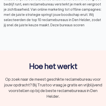
bedrijf runt, een reclamebureau versterkt je merk en vergroot
je zichtbaarheid. Van online marketing tot offline campagnes:
met de juiste strategie springt jouw boodschap eruit. Wij
selecteerden de top 10 reclamebureaus in Den Helder, zodat
jij snel de juiste keuze maakt. Deze bureaus scoren
uitstekend op Trustoo met een gemiddelde beoordeling van
9.3.
Wat is een reclamebureau?
Een reclamebureau bedenkt, ontwerpt en voert marketing- en
reclamecampagnes uit voor bedrijven en organisaties. Wil je
Hoe het werkt
een nieuw product lanceren, je naamsbekendheid vergroten
of meer klanten aantrekken? Dan helpt een marketing- en
reclamebureau je met de juiste strategie. De beste bureaus
Op zoek naar de meest geschikte reclamebureau voor
in Den Helder combineren creativiteit met data en
jouw opdracht? Bij Trustoo vraag je gratis en vrijblijvend
technologie om effectieve campagnes te ontwikkelen.
voorstellen op bij de beste reclamebureaus in Den
Helder.