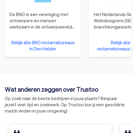
De BNO is een vereniging met
Het Nederlands Ge
ontwerpers en mensen
Webdesigners (NGR
werkzaam in de ontwerpwereld
brancheorganisatie
als leden. De BNO verbindt,
webdesigners. We
vertegenwoordigt en versterkt
die zijn aangeslote
Bekijk alle BNO reclamebureaus
Bekijk all
ontwerpers in Nederland.
hebben namelijk b
in Den Helder
reclamebureaus i
de nodige kennis, e
vaardigheden te b
kwalitatief hoogwa
websites te ontwer
Bovendien moet een
organisatie zich ho
Wat anderen zeggen over Trustoo
gedragscode van d
betekent dat ze ni
Op zoek naar de beste bedrijven in jouw plaats? Bespaar
eigen gang kunnen 
jezelf veel tijd en zoekwerk. Op Trustoo kun jij een geschikte
moeten voldoen aa
match vinden in jouw omgeving!
eisen qua integritei
professionaliteit.