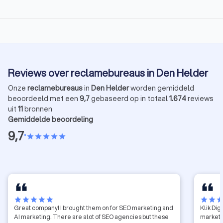
Reviews over reclamebureaus in Den Helder
Onze
reclamebureaus
in
Den Helder
worden gemiddeld
beoordeeld met een
9,7
gebaseerd op in totaal
1.674
reviews
uit
11
bronnen
Gemiddelde beoordeling
9,7
•
star
star
star
star
star
star
star
star
star
star
star
star
sta
Great company! I brought them on for SEO marketing and
Klik Dig
AI marketing. There are alot of SEO agencies but these
marketi