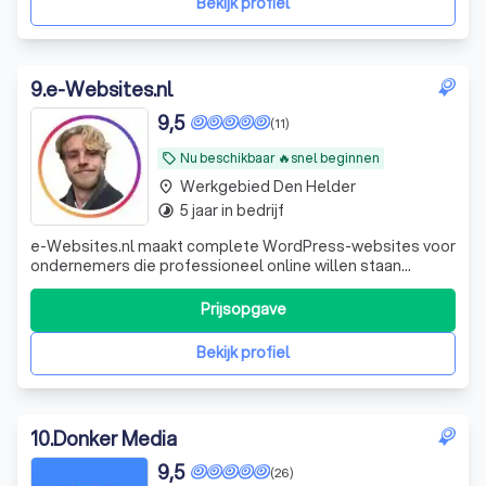
Bekijk profiel
9
.
e-Websites.nl
9,5
(11)
Nu beschikbaar 🔥snel beginnen
local_offer
Werkgebied Den Helder
place
5 jaar in bedrijf
timelapse
e-Websites.nl maakt complete WordPress-websites voor
ondernemers die professioneel online willen staan
zonder technisch gedoe. Veel ondernemers weten dat ze
een goede website nodig hebben, maar lopen vast op
Prijsopgave
keuzes zoals hosting, domeinnaam, e-mail, WordPress,
onderhoud, beveiliging en teksten. Wij
Bekijk profiel
10
.
Donker Media
9,5
(26)