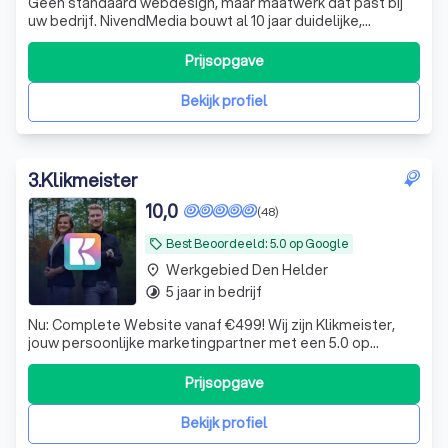
Geen standaard webdesign, maar maatwerk dat past bij
uw bedrijf. NivendMedia bouwt al 10 jaar duidelijke,
betrouwbare WordPress-websites die doen wat ze
moeten doen: Werken. Gratis advies gesprek!
Prijsopgave
Bekijk profiel
3
.
Klikmeister
10,0
(48)
Best Beoordeeld: 5.0 op Google
local_offer
Werkgebied Den Helder
place
5 jaar in bedrijf
timelapse
Nu: Complete Website vanaf €499! Wij zijn Klikmeister,
jouw persoonlijke marketingpartner met een 5.0 op
Google Reviews. Wij zetten jouw bedrijf op de kaart.
Prijsopgave
Bekijk profiel