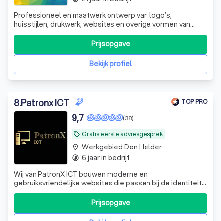
Professioneel en maatwerk ontwerp van logo’s,
huisstijlen, drukwerk, websites en overige vormen van
creatieve communicatie. Flexibel, betrouwbaar, een
overvloed aan creativiteit en nette prijzen.
Prijsopgave
Bekijk profiel
8
.
Patronx ICT
TOP PRO
9,7
(38)
Gratis eerste adviesgesprek
local_offer
Werkgebied Den Helder
place
6 jaar in bedrijf
timelapse
Wij van PatronX ICT bouwen moderne en
gebruiksvriendelijke websites die passen bij de identiteit
van jouw bedrijf. We verzorgen het complete traject: van
ontwerp, domeinregistratie en hosting tot beveiliging,
Prijsopgave
onderhoud en zoekmachineoptimalisatie (SEO). Daarnaast
ondersteunen wij bij e-mail, Microso