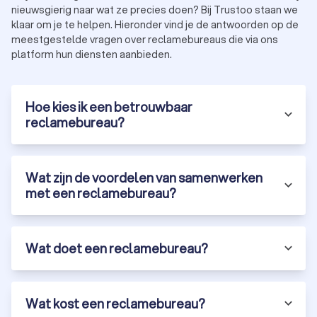
Budget:
kies een bureau dat binnen je budget past
nieuwsgierig naar wat ze precies doen? Bij Trustoo staan we
zonder in te leveren op kwaliteit.
klaar om je te helpen. Hieronder vind je de antwoorden op de
Specialisaties:
sommige bureaus focussen op
meestgestelde vragen over reclamebureaus die via ons
specifieke sectoren of marketingtechnieken.
platform hun diensten aanbieden.
Met Trustoo vind je eenvoudig de beste reclamebureaus in
Den Helder. Vraag vandaag nog drie tot vier offertes aan en
ontdek hoe een professioneel bureau jouw bedrijf laat
Hoe kies ik een betrouwbaar
groeien.
reclamebureau?
Wat zijn de voordelen van samenwerken
met een reclamebureau?
Wat doet een reclamebureau?
Wat kost een reclamebureau?