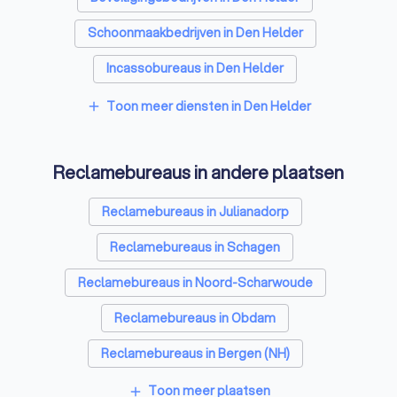
Schoonmaakbedrijven in Den Helder
Incassobureaus in Den Helder
Online marketing bureaus in Den Helder
Toon meer diensten in Den Helder
add
Tekstschrijvers in Den Helder
Reclamebureaus in andere plaatsen
Vertaalbureaus in Den Helder
SEO-specialisten in Den Helder
Reclamebureaus in Julianadorp
Grafisch ontwerpers in Den Helder
Reclamebureaus in Schagen
Accountants in Den Helder
Reclamebureaus in Noord-Scharwoude
Reclamebureaus in Obdam
Reclamebureaus in Bergen (NH)
Reclamebureaus in Heerhugowaard
Toon meer plaatsen
add