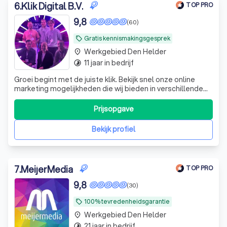
6
.
Klik Digital B.V.
TOP PRO
9,8
(60)
Gratis kennismakingsgesprek
local_offer
Werkgebied Den Helder
place
11 jaar in bedrijf
timelapse
Groei begint met de juiste klik. Bekijk snel onze online
marketing mogelijkheden die wij bieden in verschillende
industrieën.
Prijsopgave
Bekijk profiel
7
.
MeijerMedia
TOP PRO
9,8
(30)
100% tevredenheidsgarantie
local_offer
Werkgebied Den Helder
place
21 jaar in bedrijf
timelapse