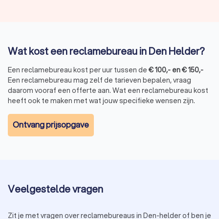
promotiemateriaal.
Bedrijfsanimatie:
creatieve animaties voor producten en
diensten.
Strategie en positionering:
een duidelijke groeistrategie
voor je bedrijf.
Wat kost een reclamebureau in Den Helder?
Website- en app-ontwikkeling:
professionele websites
en mobiele applicaties.
Een reclamebureau kost per uur tussen de
€
100
,-
en
€
150
,-
TV- en radioreclame:
effectieve campagnes via
Een reclamebureau mag zelf de tarieven bepalen, vraag
traditionele media.
daarom vooraf een offerte aan. Wat een reclamebureau kost
heeft ook te maken met wat jouw specifieke wensen zijn.
Hoe kies je het beste reclamebureau in Den
Ontvang prijsopgave
Helder?
Met zoveel keuze is het belangrijk om het juiste
reclamebureau te selecteren. Let op de volgende punten:
Portfolio:
bekijk eerdere projecten en bepaal of hun stijl
bij jouw bedrijf past.
Klantbeoordelingen:
lees reviews om een beeld te
Veelgestelde vragen
krijgen van de kwaliteit.
Werkwijze:
zorg ervoor dat de aanpak van het bureau
aansluit bij jouw wensen.
Zit je met vragen over reclamebureaus in Den-helder of ben je