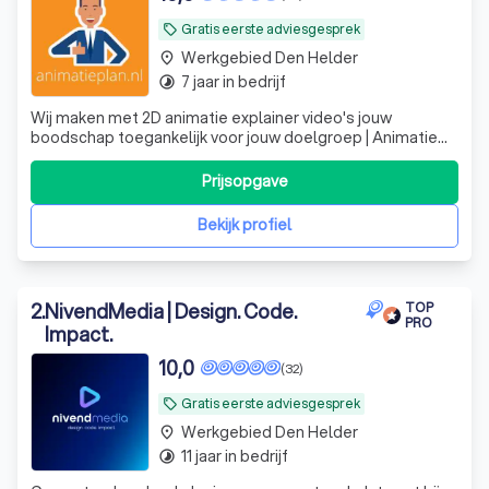
Gratis eerste adviesgesprek
local_offer
Werkgebied Den Helder
place
7 jaar in bedrijf
timelapse
Wij maken met 2D animatie explainer video's jouw
boodschap toegankelijk voor jouw doelgroep | Animatie
laten maken? | Animatieplan.nl
Prijsopgave
Bekijk profiel
2
.
NivendMedia | Design. Code.
TOP
PRO
Impact.
10,0
(32)
Gratis eerste adviesgesprek
local_offer
Werkgebied Den Helder
place
11 jaar in bedrijf
timelapse