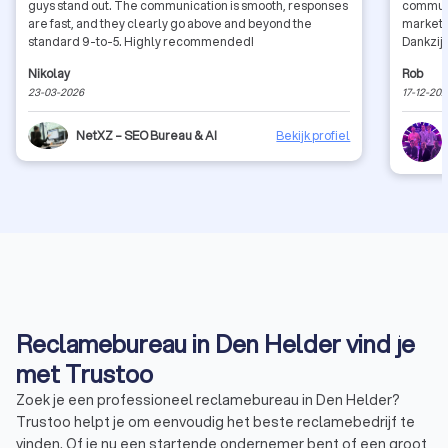
guys stand out. The communication is smooth, responses
communi
are fast, and they clearly go above and beyond the
marketi
standard 9-to-5. Highly recommended!
Dankzij 
Nikolay
Rob
23-03-2026
17-12-20
NetXZ – SEO Bureau & AI
Bekijk profiel
Reclamebureau in Den Helder vind je
met Trustoo
Zoek je een professioneel reclamebureau in Den Helder?
Trustoo helpt je om eenvoudig het beste reclamebedrijf te
vinden. Of je nu een startende ondernemer bent of een groot