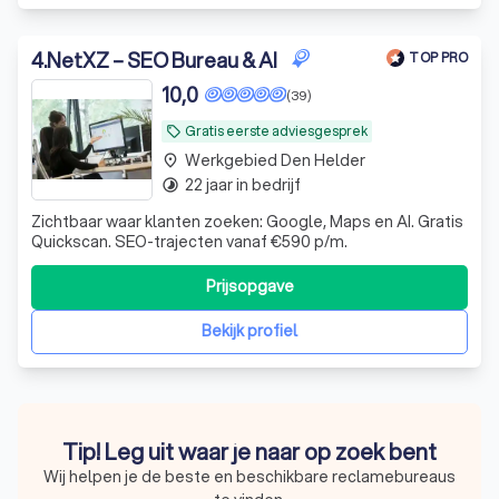
4
.
NetXZ – SEO Bureau & AI
TOP PRO
10,0
(39)
Gratis eerste adviesgesprek
local_offer
Werkgebied Den Helder
place
22 jaar in bedrijf
timelapse
Zichtbaar waar klanten zoeken: Google, Maps en AI. Gratis
Quickscan. SEO-trajecten vanaf €590 p/m.
Prijsopgave
Bekijk profiel
Tip! Leg uit waar je naar op zoek bent
Wij helpen je de beste en beschikbare reclamebureaus