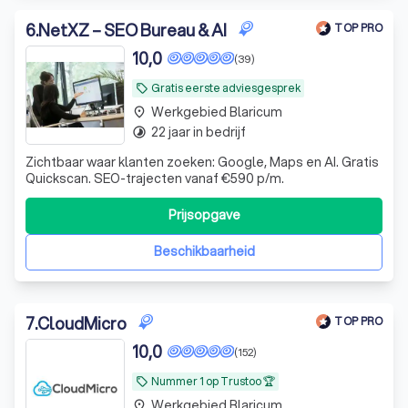
6
.
NetXZ – SEO Bureau & AI
TOP PRO
10,0
(39)
Gratis eerste adviesgesprek
local_offer
Werkgebied Blaricum
place
22 jaar in bedrijf
timelapse
Zichtbaar waar klanten zoeken: Google, Maps en AI. Gratis
Quickscan. SEO-trajecten vanaf €590 p/m.
Prijsopgave
Beschikbaarheid
7
.
CloudMicro
TOP PRO
10,0
(152)
Nummer 1 op Trustoo 🏆
local_offer
Werkgebied Blaricum
place