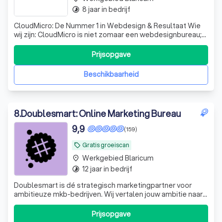
8 jaar in bedrijf
timelapse
CloudMicro: De Nummer 1 in Webdesign & Resultaat Wie
wij zijn: CloudMicro is niet zomaar een webdesignbureau;
wij zijn de digitale partner voor ondernemers die willen
groeien. Met een passie voor design en een scherp oog
Prijsopgave
voor conversie creëren wij professionele websites en
webshops die doen waar ze
Beschikbaarheid
8
.
Doublesmart: Online Marketing Bureau
9,9
(159)
Gratis groeiscan
local_offer
Werkgebied Blaricum
place
12 jaar in bedrijf
timelapse
Doublesmart is dé strategisch marketingpartner voor
ambitieuze mkb-bedrijven. Wij vertalen jouw ambitie naar
concrete resultaten en meetbare groei. Klaar om
marktleider te worden in jouw branche?
Prijsopgave