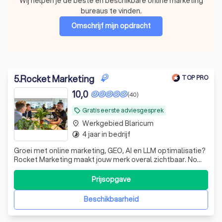
Wij helpen je de beste en beschikbare online marketing
bureaus te vinden.
Omschrijf mijn opdracht
5
.
Rocket Marketing
TOP PRO
10,0
(40)
Gratis eerste adviesgesprek
local_offer
Werkgebied Blaricum
place
4 jaar in bedrijf
timelapse
Groei met online marketing, GEO, AI en LLM optimalisatie?
Rocket Marketing maakt jouw merk overal zichtbaar. No
nonsense, strategie op maat. Klaar voor impact?
Prijsopgave
Beschikbaarheid