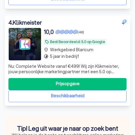
4
.
Klikmeister
10,0
(48)
Best Beoordeeld: 5.0 op Google
local_offer
Werkgebied Blaricum
place
5 jaar in bedrijf
timelapse
Nu: Complete Website vanaf €499! Wij zijn Klikmeister,
jouw persoonlijke marketingpartner met een 5.0 op
Google Reviews. Wij zetten jouw bedrijf op de kaart.
Prijsopgave
Beschikbaarheid
Tip! Leg uit waar je naar op zoek bent