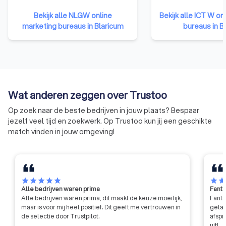
die zijn aangesloten bij NGRW
netwerkevents. De j
Bekijk alle NLGW online
Bekijk alle ICT W on
hebben namelijk bewezen over
documenten van I
marketing bureaus in Blaricum
bureaus in B
de nodige kennis, ervaring en
zijn dé norm in de 
vaardigheden te beschikken om
zorgen ervoor dat b
kwalitatief hoogwaardige
conform richtlijnen
websites te ontwerpen.
ondernemen.
Bovendien moet een lid van deze
organisatie zich houden aan de
Wat anderen zeggen over Trustoo
gedragscode van de NGRW. Dit
betekent dat ze niet zomaar hun
Op zoek naar de beste bedrijven in jouw plaats? Bespaar
eigen gang kunnen gaan, maar
jezelf veel tijd en zoekwerk. Op Trustoo kun jij een geschikte
moeten voldoen aan strenge
match vinden in jouw omgeving!
eisen qua integriteit en
professionaliteit.
star
star
star
star
star
star
sta
Alle bedrijven waren prima
Fanta
Alle bedrijven waren prima, dit maakt de keuze moeilijk,
Fanta
maar is voor mij heel positief. Dit geeft me vertrouwen in
gelat
de selectie door Trustpilot.
afspr
uit!