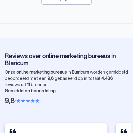
Reviews over online marketing bureaus in
Blaricum
Onze
online marketing bureaus
in
Blaricum
worden gemiddeld
beoordeeld met een
9,8
gebaseerd op in totaal
4.436
reviews uit
11
bronnen
Gemiddelde beoordeling
9,8
•
star
star
star
star
star