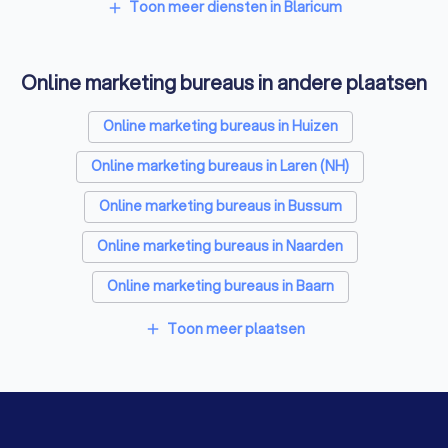
Vertaalbureaus in Blaricum
Toon meer diensten in Blaricum
add
SEO-specialisten in Blaricum
Online marketing bureaus in andere plaatsen
Grafisch ontwerpers in Blaricum
Reclamebureaus in Blaricum
Online marketing bureaus in Huizen
Accountants in Blaricum
Online marketing bureaus in Laren (NH)
Online marketing bureaus in Bussum
Online marketing bureaus in Naarden
Online marketing bureaus in Baarn
Online marketing bureaus in Hilversum
Toon meer plaatsen
add
Online marketing bureaus in Bunschoten-Spakenburg
Online marketing bureaus in Almere
Online marketing bureaus in Soest