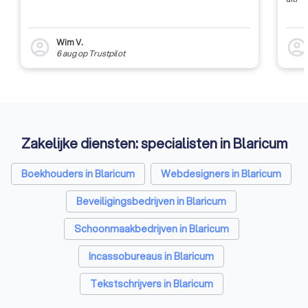
Wim V.
account_circle
account_circl
6 aug
op
Trustpilot
Zakelijke diensten: specialisten in Blaricum
Boekhouders in Blaricum
Webdesigners in Blaricum
Beveiligingsbedrijven in Blaricum
Schoonmaakbedrijven in Blaricum
Incassobureaus in Blaricum
Tekstschrijvers in Blaricum