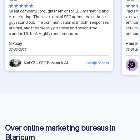
star
star
star
star
star
star
star
sta
Great company! I brought them on for SEO marketing and
Paola wa
AI marketing. There are alot of SEO agencies but these
vrouwen
guys stand out. The communication is smooth, responses
enthous
are fast, and they clearly go above and beyond the
vele mo
standard 9-to-5. Highly recommended!
enthous
Degenen
Nikolay
Henrike
ChatGPT
23-03-2026
23-01-20
nieuw f
flink na
verhaal
NetXZ – SEO Bureau & AI
Bekijk profiel
Over online marketing bureaus in
Blaricum