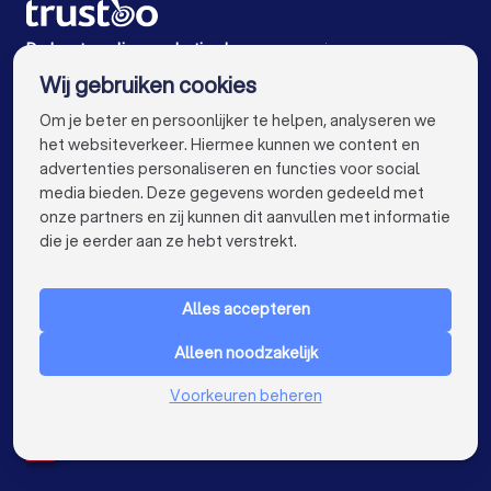
Online marketing bureaus in Hoogland
De beste online marketing bureaus voor jou
Wij gebruiken cookies
Online marketing bureaus in Amsterdam
info@trustoo.nl
Om je beter en persoonlijker te helpen, analyseren we
Online marketing bureaus in Rotterdam
het websiteverkeer. Hiermee kunnen we content en
advertenties personaliseren en functies voor social
Online marketing bureaus in Den Haag
media bieden. Deze gegevens worden gedeeld met
onze partners en zij kunnen dit aanvullen met informatie
Online marketing bureaus in Utrecht
keyboard_arrow_down
VOOR PARTICULIEREN
die je eerder aan ze hebt verstrekt.
Online marketing bureaus in Eindhoven
keyboard_arrow_down
VOOR BEDRIJVEN
Online marketing bureaus in Tilburg
Alles accepteren
keyboard_arrow_down
OVER TRUSTOO
Online marketing bureaus in Groningen
Alleen noodzakelijk
LAND
Nederland
Online marketing bureaus in Breda
Voorkeuren beheren
België
Duitsland
Online marketing bureaus in Nijmegen
Spanje
Online marketing bureaus in Enschede