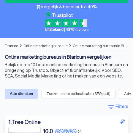
Vergelijk & bespaar tot 40%
shopping_cart
Uitstekend
|
4378
reviews
Trustoo
Online marketing bureaus
Online marketing bureaus in Blaricum
arrow_forward_ios
arrow_forward_ios
Online marketing bureaus in Blaricum vergelijken
Bekijk de top 10 beste online marketing bureaus in Blaricum en
omgeving op Trustoo. Objectief & onafhankelijk. Voor SEO,
SEA, Social Media Marketing of het maken van een website.
Alle diensten
Zoekmachine optimalisatie (SEO)
(
46
)
Adve
filter_list
Filters
1
.
Tree Online
10,0
(54)