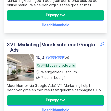
Marketingkraam geeft bedrijven een sterke plek op de
online markt. We helpen organisaties groeien met
transparante online marketing – van vindbaarheid tot
conversie. Groeipakketten vanaf € 800 p/m
Prijsopgave
Beschikbaarheid
3
.
VT-Marketing | Meer klanten met Google
Ads
10,0
(59)
Altijd de scherpste prijs
local_offer
Werkgebied Blaricum
place
7 jaar in bedrijf
timelapse
Meer klanten via Google Ads? VT-Marketing helpt
bedrijven groeien met resultaatgerichte campagnes. Ook
voor websites, SEO en complete online marketing ben je
bij ons aan het juiste adres.
Prijsopgave
Beschikbaarheid