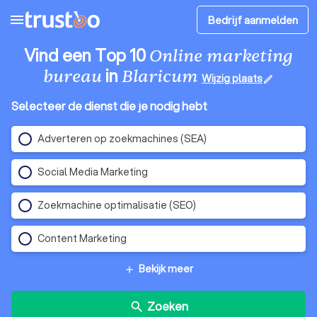
menu
Bedrijf aanmelden
Vind een Top 10
Online marketing
in
bureau
Blaricum
Wijzig plaats
edit
Selecteer de dienst die je nodig hebt
Adverteren op zoekmachines (SEA)
Social Media Marketing
Zoekmachine optimalisatie (SEO)
Content Marketing
Bekijk meer
add
Zoeken
search