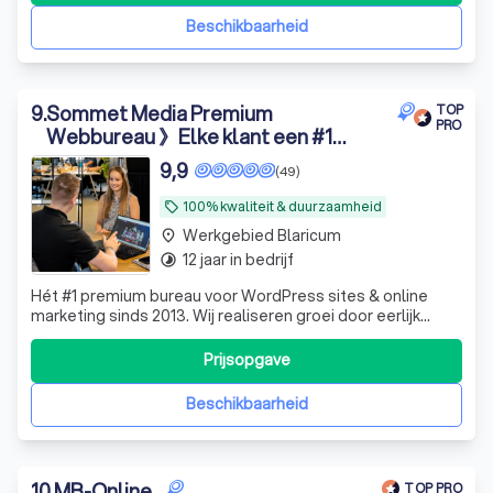
Beschikbaarheid
9
.
Sommet Media Premium
TOP
PRO
Webbureau 》Elke klant een #1
service
9,9
(49)
100% kwaliteit & duurzaamheid
local_offer
Werkgebied Blaricum
place
12 jaar in bedrijf
timelapse
Hét #1 premium bureau voor WordPress sites & online
marketing sinds 2013. Wij realiseren groei door eerlijk
advies & persoonlijke aandacht. Kies net als 100+ klanten
voor duurzaam resultaat 🚀
Prijsopgave
Beschikbaarheid
10
.
MB-Online
TOP PRO