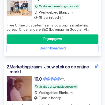
Gratis kennismakingsgesprek
local_offer
Werkgebied Blaricum
place
18 jaar in bedrijf
timelapse
Tree Online uit Zoetermeer is jouw online marketing
bureau. Onder andere SEO (bovenaan in Google), AI
marketing, Google Ads, Social Media, Amazon marketing
en conversie optimalisatie.
Prijsopgave
Beschikbaarheid
2
.
Marketingkraam | Jouw plek op de online
markt
10,0
(26)
Gratis eerste adviesgesprek
local_offer
Werkgebied Blaricum
place
7 jaar in bedrijf
timelapse