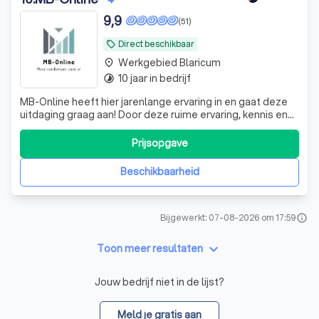
9,9
(51)
Direct beschikbaar
local_offer
Werkgebied Blaricum
place
10 jaar in bedrijf
timelapse
MB-Online heeft hier jarenlange ervaring in en gaat deze
uitdaging graag aan! Door deze ruime ervaring, kennis en
know-how leveren wij resultaat!
Prijsopgave
Beschikbaarheid
Bijgewerkt: 07-08-2026 om 17:59
info
keyboard_arrow_down
Toon meer resultaten
Jouw bedrijf niet in de lijst?
Meld je gratis aan