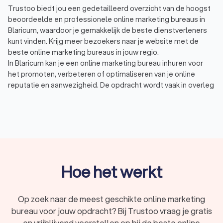
Trustoo biedt jou een gedetailleerd overzicht van de hoogst
beoordeelde en professionele online marketing bureaus in
Blaricum, waardoor je gemakkelijk de beste dienstverleners
kunt vinden. Krijg meer bezoekers naar je website met de
beste online marketing bureaus in jouw regio.
In Blaricum kan je een online marketing bureau inhuren voor
het promoten, verbeteren of optimaliseren van je online
reputatie en aanwezigheid. De opdracht wordt vaak in overleg
met de opdrachtgever afgestemd. Daarbij geef je aan wat de
doelstellingen zijn en wat je budget is. Voorbeelden waar een
online marketing bureau mee kan helpen zijn:
SEO, ook wel zoekmachine optimalisatie: het doel van
SEO is het organisch hoog laten scoren van websites in
Google en andere zoekmachines. Daarmee kan j meer
bezoekers trekken naar je website.
SEA, ook wel adverteren op zoekmachines: met SEA kan
Hoe het werkt
je op basis van bepaalde zoekwoorden een advertentie
boven de zoekresultaten tonen. Je betaalt voor deze
(Google) Ads zodra een gebruiker op uw advertentie
Op zoek naar de meest geschikte online marketing
klikt en naar jouw website gaat.
bureau voor jouw opdracht? Bij Trustoo vraag je gratis
Social media marketing: in deze vorm van online
en vrijblijvend voorstellen op bij de beste online