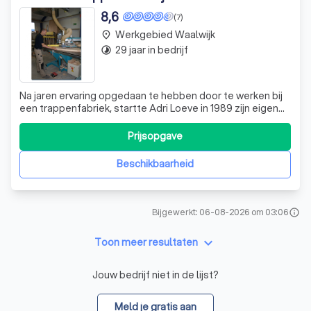
8,6
(7)
Werkgebied Waalwijk
place
29 jaar in bedrijf
timelapse
Na jaren ervaring opgedaan te hebben door te werken bij
een trappenfabriek, startte Adri Loeve in 1989 zijn eigen
Trappenmakerij in Heesbeen, Gemeente Heusden. Sinds
1995 werkt ook zijn zoon Ruud bij de Trappenmakerij en
Prijsopgave
elke trap die ze maken, wordt persoonlijk gemeten,
gemaakt en geplaatst. Korto
Beschikbaarheid
Bijgewerkt: 06-08-2026 om 03:06
info
keyboard_arrow_down
Toon meer resultaten
Jouw bedrijf niet in de lijst?
Meld je gratis aan