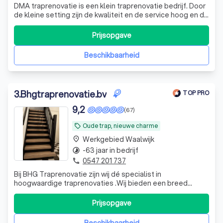
DMA traprenovatie is een klein traprenovatie bedrijf. Door
de kleine setting zijn de kwaliteit en de service hoog en de
lijntjes kort. Wij werken enkel met kwaliteitsmaterialen van
gerenommeerde fabrikanten. Wij zijn CBW erkend,
Prijsopgave
hierdoor zijn uw rechten als klant gewaarborgd. Ook
betaald u bij
Beschikbaarheid
3
.
Bhgtraprenovatie.bv
TOP PRO
9,2
(67)
Oude trap, nieuwe charme
local_offer
Werkgebied Waalwijk
place
-63 jaar in bedrijf
timelapse
0547 201 737
phone
Bij BHG Traprenovatie zijn wij dé specialist in
hoogwaardige traprenovaties .Wij bieden een breed
assortiment aan materialen, van klassiek eiken tot
moderne en duurzame alternatieven. Dankzij onze eigen
Prijsopgave
productie garanderen wij topkwaliteit, maatwerk en een
perfecte afwerking voor elke trap. Op