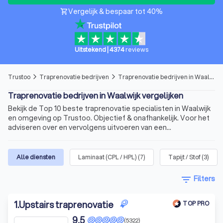
Vergelijk & bespaar tot 40%
shopping_cart
Uitstekend
|
4374
reviews
Trustoo
Traprenovatie bedrijven
Traprenovatie bedrijven in Waalwijk
arrow_forward_ios
arrow_forward_ios
Traprenovatie bedrijven in Waalwijk vergelijken
Bekijk de Top 10 beste traprenovatie specialisten in Waalwijk
en omgeving op Trustoo. Objectief & onafhankelijk. Voor het
adviseren over en vervolgens uitvoeren van een
traprenovatie.
Alle diensten
Laminaat (CPL / HPL)
(
7
)
Tapijt / Stof
(
3
)
filter_list
Filters
1
.
Upstairs traprenovatie
TOP PRO
9,5
(5322)