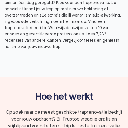
#tochhalvemaantjesdoenengeldinzaksteken
binnen één dag geregeld? Kies voor een traprenovatie. De
specialist knapt jouw trap op met nieuwe bekleding of
overzettreden en alle extra's die jij wenst: antislip-afwerking,
ingebouwde verlichting, noem het maar op. Vind een
traprenovatiebedrijf in Waalwijk dankzij onze top 10 van
ervaren en gecertificeerde professionals. Lees 7,232
recensies van andere klanten, vergelijk offertes en geniet in
no-time van jouw nieuwe trap.
In het kort
Renoveer je trap met
nieuwe bekleding
of
overzettreden
.
De gemiddelde kosten voor een traprenovatie
zijn
€ 1.500,- tot € 3.000,-
.
Hoe het werkt
Ruime keuze uit
verschillende materialen
: denk
aan tapijt, vinyl, pvc, laminaat, hout, leer of staal.
Op zoek naar de meest geschikte traprenovatie bedrijf
Overweeg extra's zoals
inbouwverlichting
, extra
voor jouw opdracht? Bij Trustoo vraag je gratis en
geluidsdemping
of
antislipneuzen
.
vrijblijvend voorstellen op bij de beste traprenovatie