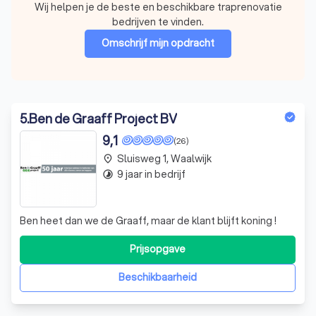
Wij helpen je de beste en beschikbare traprenovatie
bedrijven te vinden.
Omschrijf mijn opdracht
5
.
Ben de Graaff Project BV
9,1
(26)
Sluisweg 1, Waalwijk
place
9 jaar in bedrijf
timelapse
Ben heet dan we de Graaff, maar de klant blijft koning !
Prijsopgave
Beschikbaarheid