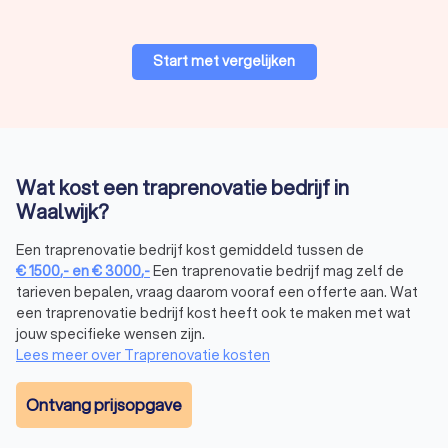
Staal
geeft een industriële look, blijft jarenlang sterk en
vraagt weinig onderhoud. Het voelt koud en maakt meer
geluid, dus een antisliplaag of demping maakt de trap
Start met vergelijken
prettiger.
Materiaal
Geluid
Onderhoud
Grip
Zeer
Tapijt
Stil
Intensief
Wat kost een traprenovatie bedrijf in
goed
Waalwijk?
Vinyl
Gemiddeld
Eenvoudig
Beper
Een traprenovatie bedrijf kost gemiddeld tussen de
€
1500
,-
en
€
3000
,-
Een traprenovatie bedrijf mag zelf de
Pvc
Dempend
Eenvoudig
Goed
tarieven bepalen, vraag daarom vooraf een offerte aan. Wat
een traprenovatie bedrijf kost heeft ook te maken met wat
Laminaat
Gehorig
Eenvoudig
Beper
jouw specifieke wensen zijn.
Lees meer over Traprenovatie kosten
Hout
Gemiddeld
Gemiddeld
Redeli
Ontvang prijsopgave
Leer
Stil
Intensief
Goed