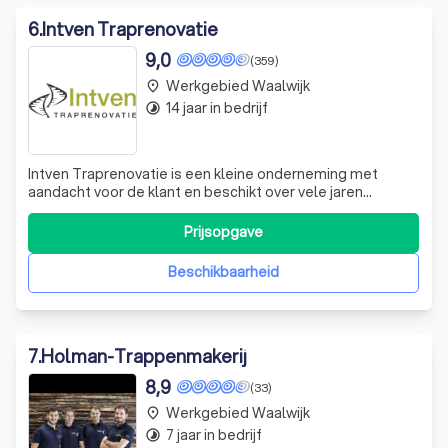
6
.
Intven Traprenovatie
9,0
(359)
Werkgebied Waalwijk
place
14 jaar in bedrijf
timelapse
Intven Traprenovatie is een kleine onderneming met
aandacht voor de klant en beschikt over vele jaren
ervaring en kennis. Wij komen graag bij u langs om te
bespreken wat de mogelijkheden zijn. U kunt aan de hand
Prijsopgave
van onze stalen en voorbeelden uw kleur kiezen en de
hoge kwaliteit van onze overzettred
Beschikbaarheid
7
.
Holman-Trappenmakerij
8,9
(33)
Werkgebied Waalwijk
place
7 jaar in bedrijf
timelapse