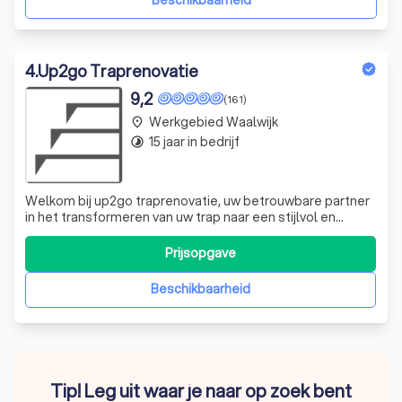
Beschikbaarheid
4
.
Up2go Traprenovatie
9,2
(161)
Werkgebied Waalwijk
place
15 jaar in bedrijf
timelapse
Welkom bij up2go traprenovatie, uw betrouwbare partner
in het transformeren van uw trap naar een stijlvol en
duurzaam pronkstuk. Met onze uitgebreide expertise in
trapbekleding en overzetreden, geven we uw oude,
Prijsopgave
versleten trap een nieuwe, frisse en eigentijdse
uitstraling. We onderscheiden ons door
Beschikbaarheid
Tip! Leg uit waar je naar op zoek bent