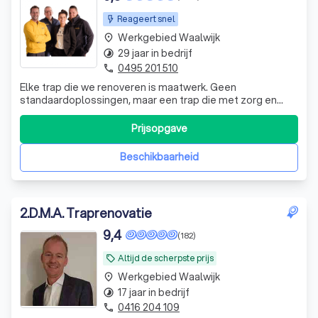
Reageert snel
Werkgebied Waalwijk
place
29 jaar in bedrijf
timelapse
0495 201 510
phone
Elke trap die we renoveren is maatwerk. Geen
standaardoplossingen, maar een trap die met zorg en
precisie wordt afgewerkt tot in het kleinste detail.
Prijsopgave
Beschikbaarheid
2
.
D.M.A. Traprenovatie
9,4
(182)
Altijd de scherpste prijs
local_offer
Werkgebied Waalwijk
place
17 jaar in bedrijf
timelapse
0416 204 109
phone