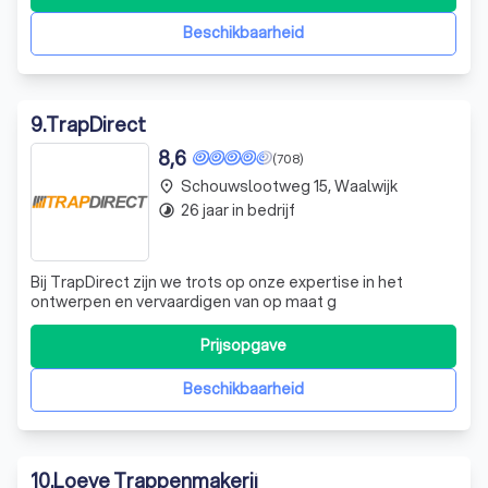
vertegenwoordigt.
Beschikbaarheid
9
.
TrapDirect
8,6
(708)
Schouwslootweg 15, Waalwijk
place
26 jaar in bedrijf
timelapse
Bij TrapDirect zijn we trots op onze expertise in het
ontwerpen en vervaardigen van op maat g
Prijsopgave
Beschikbaarheid
10
.
Loeve Trappenmakerij