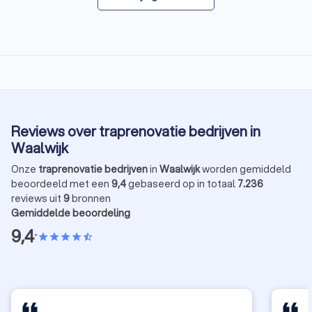
Reviews over traprenovatie bedrijven in
Waalwijk
Onze
traprenovatie bedrijven
in
Waalwijk
worden gemiddeld
beoordeeld met een
9,4
gebaseerd op in totaal
7.236
reviews uit
9
bronnen
Gemiddelde beoordeling
9,4
•
star
star
star
star
star_half