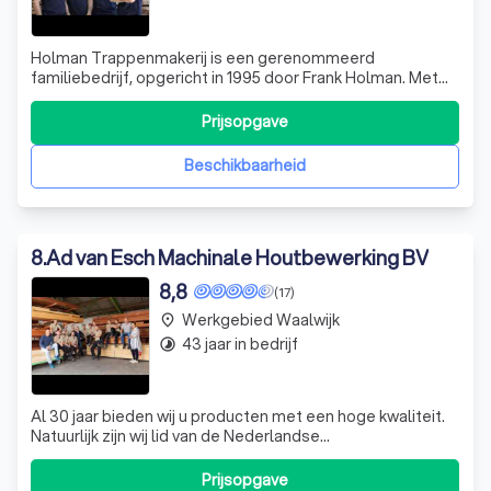
Holman Trappenmakerij is een gerenommeerd
familiebedrijf, opgericht in 1995 door Frank Holman. Met
een diepgewortelde passie voor vakmanschap, hebben
we ons gespecialiseerd in het creëren van op maat
Prijsopgave
gemaakte houten en stalen trappen. Onze expertise
strekt zich uit van productietrappen tot ambachtel
Beschikbaarheid
8
.
Ad van Esch Machinale Houtbewerking BV
8,8
(17)
Werkgebied Waalwijk
place
43 jaar in bedrijf
timelapse
Al 30 jaar bieden wij u producten met een hoge kwaliteit.
Natuurlijk zijn wij lid van de Nederlandse
Branchevereniging voor de Timmerindustrie, een
organisatie die de kwalitatieve top van onze branche
Prijsopgave