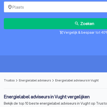
place
Zoeken
search
Vergelijk & bespaar tot 40
shopping_cart
Trustoo
Energielabel adviseurs
Energielabel adviseurs in Vught
arrow_forward_ios
arrow_forward_ios
Energielabel adviseurs in Vught vergelijken
Bekijk de top 10 beste energielabel adviseurs in Vught op Trustoo