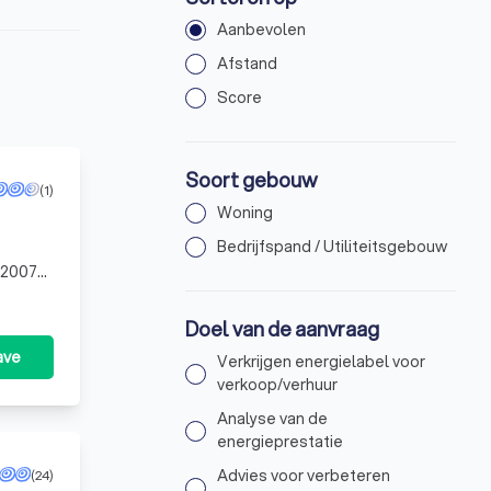
Aanbevolen
Afstand
Score
Soort gebouw
(1)
Woning
Bedrijfspand / Utiliteitsgebouw
 2007
or, win
Doel van de aanvraag
ave
Verkrijgen energielabel voor
verkoop/verhuur
Analyse van de
energieprestatie
Advies voor verbeteren
(24)