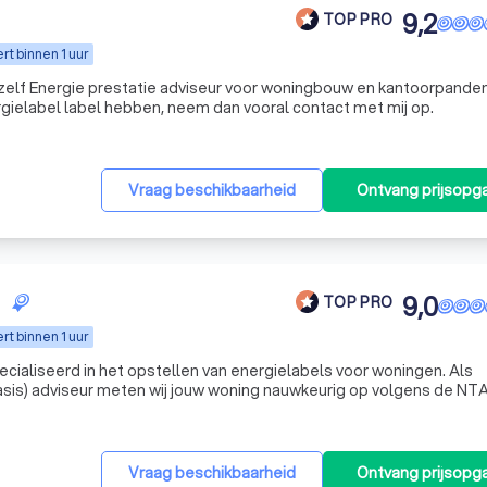
9,2
TOP PRO
t binnen 1 uur
mijzelf Energie prestatie adviseur voor woningbouw en kantoorpande
gielabel label hebben, neem dan vooral contact met mij op.
Vraag beschikbaarheid
Ontvang prijsopg
9,0
TOP PRO
t binnen 1 uur
cialiseerd in het opstellen van energielabels voor woningen. Als
sis) adviseur meten wij jouw woning nauwkeurig op volgens de NT
t een officieel en erkend energielabel geregistreerd. Wij werken
Vraag beschikbaarheid
Ontvang prijsopg