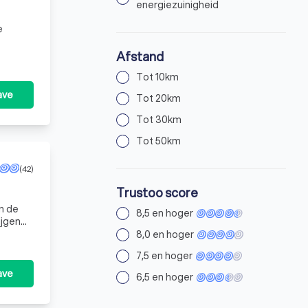
energiezuinigheid
e
Afstand
Tot 10km
ave
Tot 20km
Tot 30km
Tot 50km
(42)
Trustoo score
n de
8,5 en hoger
ijgen
st
8,0 en hoger
7,5 en hoger
ave
6,5 en hoger