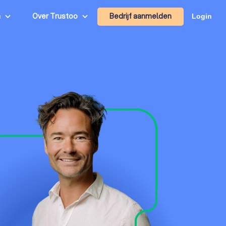
Bedrijf aanmelden
n
Over Trustoo
Login