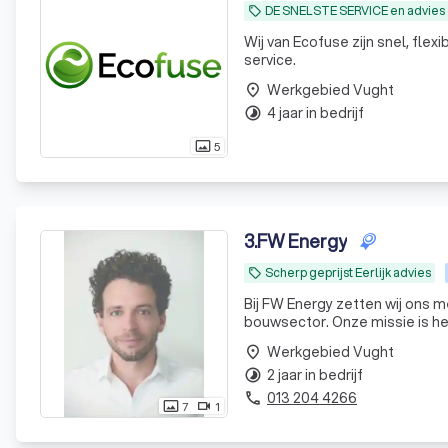
DE SNELSTE SERVICE en advies
local_offer
Wij van Ecofuse zijn snel, fle
service.
Werkgebied Vught
place
4 jaar in bedrijf
timelapse
5
photo_size_select_actual
3
.
FW Energy
Scherp geprijst Eerlijk advies
local_offer
Bij FW Energy zetten wij ons m
bouwsector. Onze missie is he
van een officieel energielabel
Werkgebied Vught
place
2 jaar in bedrijf
timelapse
013 204 4266
phone
7
1
photo_size_select_actual
videocam