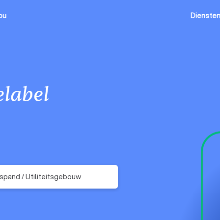
ou
Dienste
label
fspand / Utiliteitsgebouw