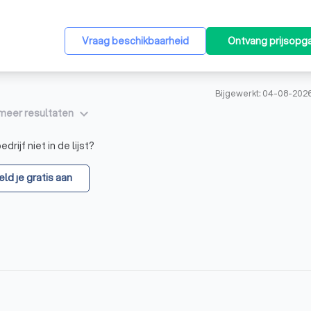
Vraag beschikbaarheid
Ontvang prijsopg
Bijgewerkt: 04-08-202
keyboard_arrow_down
meer resultaten
drijf niet in de lijst?
ld je gratis aan