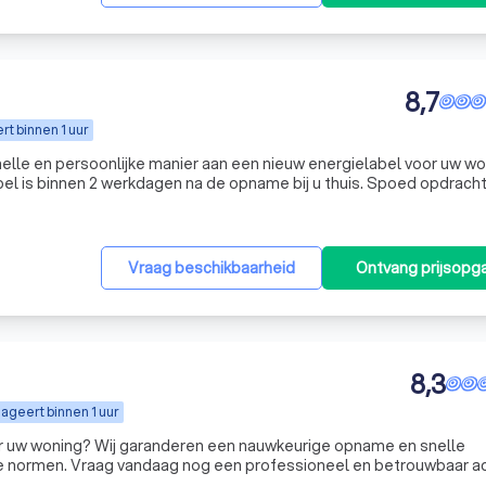
8,7
t binnen 1 uur
nelle en persoonlijke manier aan een nieuw energielabel voor uw wo
abel is binnen 2 werkdagen na de opname bij u thuis. Spoed opdrach
leg ook mogelijk.
Vraag beschikbaarheid
Ontvang prijsopg
8,3
ageert binnen 1 uur
or uw woning? Wij garanderen een nauwkeurige opname en snelle
le normen. Vraag vandaag nog een professioneel en betrouwbaar a