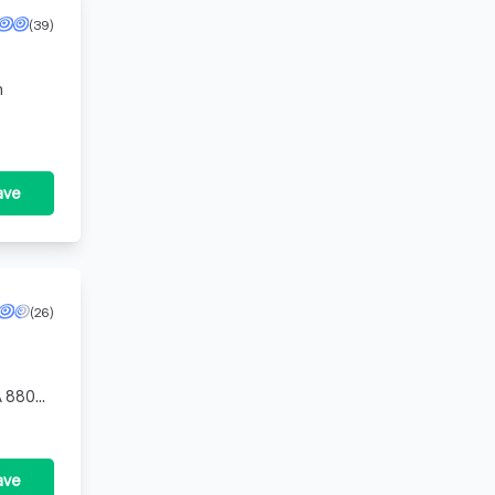
(39)
n
ave
(26)
A 8800.
ave