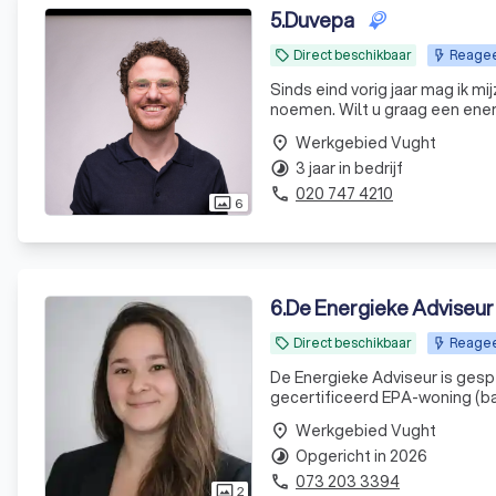
5
.
Duvepa
Direct beschikbaar
Reageer
local_offer
Sinds eind vorig jaar mag ik 
noemen. Wilt u graag een ener
Werkgebied Vught
place
3 jaar in bedrijf
timelapse
020 747 4210
phone
6
photo_size_select_actual
6
.
De Energieke Adviseur
Direct beschikbaar
Reageer
local_offer
De Energieke Adviseur is gespe
gecertificeerd EPA-woning (ba
Op basis van deze opname word
Werkgebied Vught
place
zorgvuldig
Opgericht in 2026
timelapse
073 203 3394
phone
2
photo_size_select_actual