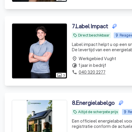
7
.
Label Impact
Direct beschikbaar
Reageer
local_offer
Label impact helpt u op een s
De levertijd van een energiel
(binnen 1 werkdag) zijn in over
Werkgebied Vught
place
1 jaar in bedrijf
timelapse
040 320 2277
phone
3
photo_size_select_actual
8
.
Energielabelgo
Altijd de scherpste prijs
Re
local_offer
Een officieel energielabel vo
registratie conform de actue
aan!