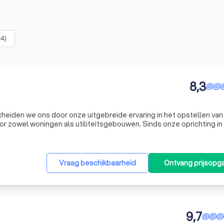
(
4
)
8,3
cheiden we ons door onze uitgebreide ervaring in het opstellen van
or zowel woningen als utiliteitsgebouwen. Sinds onze oprichting in
lpen met het verkrijgen van de juiste energielabels voor hun kanto
Vraag beschikbaarheid
Ontvang prijsopg
9,7