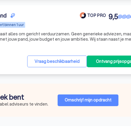
and
9,5
TOP PRO
t binnen 1 uur
raait alles om gericht verduurzamen. Geen generieke adviezen, ma
et jouw pand, jouw budget en jouw ambities. Wij staan naast je m
rp oog voor resultaat. Verduurzaming is geen doel op zich. Het is 
Vraag beschikbaarheid
Ontvang prijsopg
oek bent
Omschrijf mijn opdracht
abel adviseurs te vinden.