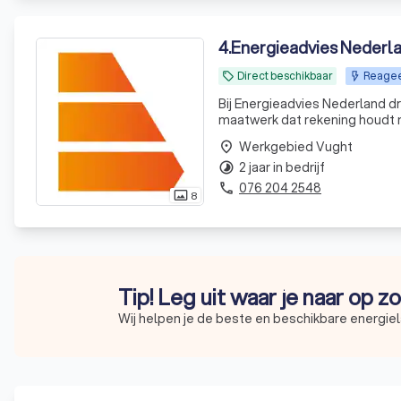
4
.
Energieadvies Nederl
Direct beschikbaar
Reageer
local_offer
Bij Energieadvies Nederland d
maatwerk dat rekening houdt m
kennis, daadkracht en een sche
Werkgebied Vught
place
slimme s
2 jaar in bedrijf
timelapse
076 204 2548
phone
8
photo_size_select_actual
Tip! Leg uit waar je naar op z
Wij helpen je de beste en beschikbare energiel