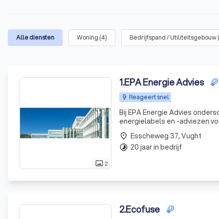
Alle diensten
Woning
(
4
)
Bedrijfspand / Utiliteitsgebouw
1
.
EPA Energie Advies
Reageert snel
Bij EPA Energie Advies onders
energielabels en -adviezen vo
hebben we talloze klanten geho
Esscheweg 37, Vught
place
20 jaar in bedrijf
timelapse
2
photo_size_select_actual
2
.
Ecofuse