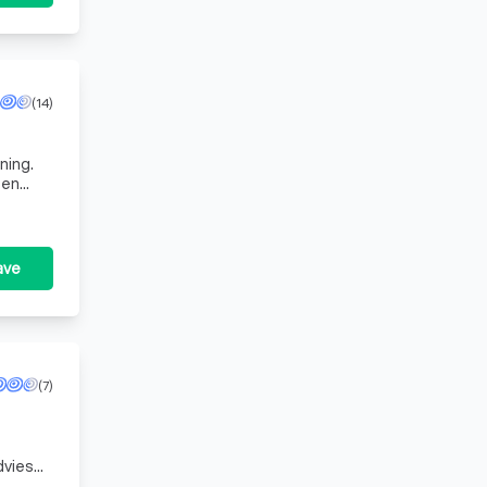
(14)
ning.
ten
ave
(7)
dvies