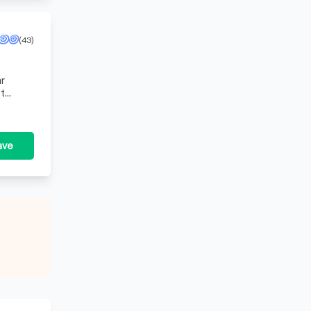
(43)
ar
et
een
ave