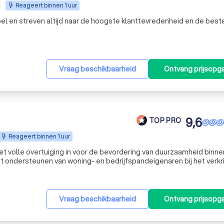
Reageert binnen 1 uur
xibel en streven altijd naar de hoogste klanttevredenheid en de best
Vraag beschikbaarheid
Ontvang prijsopg
9,6
TOP PRO
Reageert binnen 1 uur
et volle overtuiging in voor de bevordering van duurzaamheid binne
t ondersteunen van woning- en bedrijfspandeigenaren bij het verkr
, wat essentieel is in het streven naar een energiezuinigere toekom
Vraag beschikbaarheid
Ontvang prijsopg