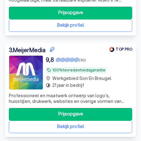
maken in een ‘niet zo betaalbare’ explainer video markt.
Dit idee sloeg aan en inmiddels bestaat ons team uit 11
Prijsopgave
enthousiaste collega’s. Waaronder 3 projectmanagers en
5 animatoren en een ervaren
Bekijk profiel
3
.
MeijerMedia
TOP PRO
9,8
(30)
100% tevredenheidsgarantie
local_offer
Werkgebied Son En Breugel
place
21 jaar in bedrijf
timelapse
Professioneel en maatwerk ontwerp van logo’s,
huisstijlen, drukwerk, websites en overige vormen van
creatieve communicatie. Flexibel, betrouwbaar, een
overvloed aan creativiteit en nette prijzen.
Prijsopgave
Bekijk profiel