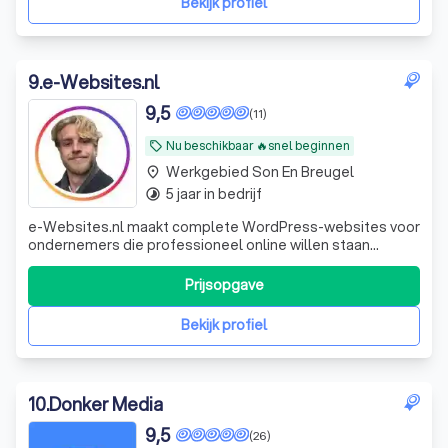
Bekijk profiel
9
.
e-Websites.nl
9,5
(11)
Nu beschikbaar 🔥snel beginnen
local_offer
Werkgebied Son En Breugel
place
5 jaar in bedrijf
timelapse
e-Websites.nl maakt complete WordPress-websites voor
ondernemers die professioneel online willen staan
zonder technisch gedoe. Veel ondernemers weten dat ze
een goede website nodig hebben, maar lopen vast op
Prijsopgave
keuzes zoals hosting, domeinnaam, e-mail, WordPress,
onderhoud, beveiliging en teksten. Wij
Bekijk profiel
10
.
Donker Media
9,5
(26)