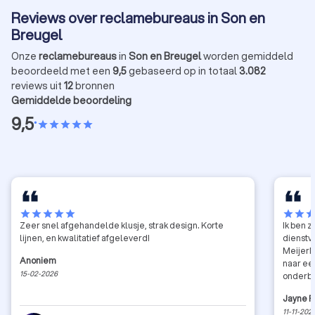
Reviews over reclamebureaus in Son en
Breugel
Onze
reclamebureaus
in
Son en Breugel
worden gemiddeld
beoordeeld met een
9,5
gebaseerd op in totaal
3.082
reviews uit
12
bronnen
Gemiddelde beoordeling
9,5
•
star
star
star
star
star
star
star
star
star
star
star
star
sta
Zeer snel afgehandelde klusje, strak design. Korte
Ik ben 
lijnen, en kwalitatief afgeleverd!
dienstv
MeijerM
Anoniem
naar ee
15-02-2026
onderbo
communi
Jayne F
recomm
11-11-202