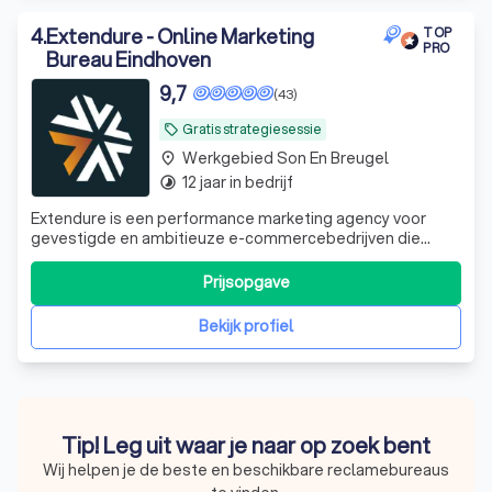
4
.
Extendure - Online Marketing
TOP
PRO
Bureau Eindhoven
9,7
(43)
Gratis strategiesessie
local_offer
Werkgebied Son En Breugel
place
12 jaar in bedrijf
timelapse
Extendure is een performance marketing agency voor
gevestigde en ambitieuze e-commercebedrijven die
serieus willen investeren in groei. Als Google Premier
Partner combineren we strategisch advies met Google
Prijsopgave
Ads-expertise om webshops te helpen meer omzet,
hogere marges en een beter rendement te reali
Bekijk profiel
Tip! Leg uit waar je naar op zoek bent
Wij helpen je de beste en beschikbare reclamebureaus