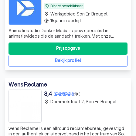
Direct beschikbaar
local_offer
Werkgebied Son En Breugel
place
15 jaar in bedrijf
timelapse
Animatiestudio Donker Media is jouw specialist in
animatievideos die de aandacht trekken. Met onze
animatie studio in Eindhoven verrassen we met creatieve
concepten die precies vertellen wat jij wilt overbrengen.
Prijsopgave
Dat doen we met een klein team van ervaren experts
vanuit Eindhoven, voor opdrachtgever
Bekijk profiel
Wens Reclame
8,4
(8)
Dommelstraat 2, Son En Breugel
place
wens Reclame is een allround reclamebureau, gevestigd
in een authentiek en sfeervol pand in het centrum van Son