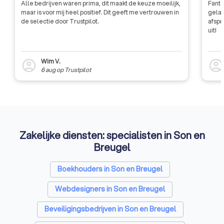
Alle bedrijven waren prima, dit maakt de keuze moeilijk,
Fanta
maar is voor mij heel positief. Dit geeft me vertrouwen in
gelat
de selectie door Trustpilot.
afspr
uit!
Wim V.
account_circle
account_circl
6 aug
op
Trustpilot
Zakelijke diensten: specialisten in Son en
Breugel
Boekhouders in Son en Breugel
Webdesigners in Son en Breugel
Beveiligingsbedrijven in Son en Breugel