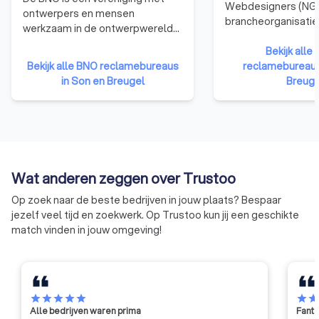
Webdesigners (NGR
ontwerpers en mensen
brancheorganisatie
werkzaam in de ontwerpwereld
webdesigners. We
als leden. De BNO verbindt,
die zijn aangeslote
Bekijk all
vertegenwoordigt en versterkt
Bekijk alle BNO reclamebureaus
hebben namelijk b
reclamebureaus
ontwerpers in Nederland.
in Son en Breugel
de nodige kennis, e
Breuge
vaardigheden te b
kwalitatief hoogwa
websites te ontwer
Bovendien moet een
organisatie zich ho
gedragscode van d
Wat anderen zeggen over Trustoo
betekent dat ze ni
Op zoek naar de beste bedrijven in jouw plaats? Bespaar
eigen gang kunnen 
jezelf veel tijd en zoekwerk. Op Trustoo kun jij een geschikte
moeten voldoen aa
match vinden in jouw omgeving!
eisen qua integritei
professionaliteit.
star
star
star
star
star
star
sta
Alle bedrijven waren prima
Fanta