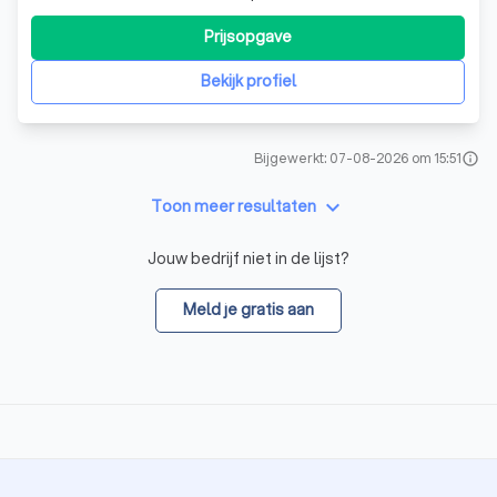
en Breugel. Met onze persoonlijke aanpak, ideeën en
creativiteit maken we jouw bedrijf zichtbaar. Onze kracht:
Prijsopgave
het feilloos aanvoelen van wat klanten willen. Wij werken
veel voor het MKB,
Bekijk profiel
Bijgewerkt: 07-08-2026 om 15:51
info
keyboard_arrow_down
Toon meer resultaten
Jouw bedrijf niet in de lijst?
Meld je gratis aan