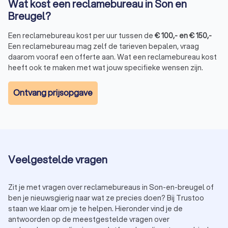
Strategie en positionering:
een duidelijke groeistrategie
Wat kost een reclamebureau in Son en
voor je bedrijf.
Breugel?
Website- en app-ontwikkeling:
professionele websites
en mobiele applicaties.
Een reclamebureau kost per uur tussen de
€
100
,-
en
€
150
,-
TV- en radioreclame:
effectieve campagnes via
Een reclamebureau mag zelf de tarieven bepalen, vraag
traditionele media.
daarom vooraf een offerte aan. Wat een reclamebureau kost
heeft ook te maken met wat jouw specifieke wensen zijn.
Hoe kies je het beste reclamebureau in Son
Ontvang prijsopgave
en Breugel?
Met zoveel keuze is het belangrijk om het juiste
reclamebureau te selecteren. Let op de volgende punten:
Portfolio:
bekijk eerdere projecten en bepaal of hun stijl
bij jouw bedrijf past.
Klantbeoordelingen:
lees reviews om een beeld te
Veelgestelde vragen
krijgen van de kwaliteit.
Werkwijze:
zorg ervoor dat de aanpak van het bureau
aansluit bij jouw wensen.
Zit je met vragen over reclamebureaus in Son-en-breugel of
Budget:
kies een bureau dat binnen je budget past
ben je nieuwsgierig naar wat ze precies doen? Bij Trustoo
zonder in te leveren op kwaliteit.
staan we klaar om je te helpen. Hieronder vind je de
Specialisaties:
sommige bureaus focussen op
antwoorden op de meestgestelde vragen over
specifieke sectoren of marketingtechnieken.