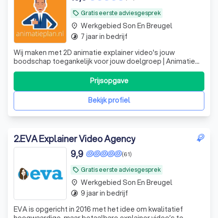
Gratis eerste adviesgesprek
local_offer
Werkgebied Son En Breugel
place
7 jaar in bedrijf
timelapse
Wij maken met 2D animatie explainer video's jouw
boodschap toegankelijk voor jouw doelgroep | Animatie
laten maken? | Animatieplan.nl
Prijsopgave
Bekijk profiel
2
.
EVA Explainer Video Agency
9,9
(61)
Gratis eerste adviesgesprek
local_offer
Werkgebied Son En Breugel
place
9 jaar in bedrijf
timelapse
EVA is opgericht in 2016 met het idee om kwalitatief
hoogwaardige, maar betaalbare explainer video’s te