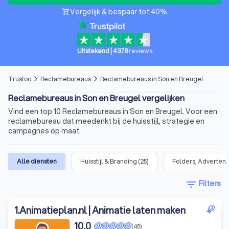
Vergelijk & bespaar tot 40%
shopping_cart
Uitstekend
|
4378
reviews
Trustoo
Reclamebureaus
Reclamebureaus in Son en Breugel
arrow_forward_ios
arrow_forward_ios
Reclamebureaus in Son en Breugel vergelijken
Vind een top 10 Reclamebureaus in Son en Breugel. Voor een
reclamebureau dat meedenkt bij de huisstijl, strategie en
campagnes op maat.
Alle diensten
Huisstijl & Branding
(
25
)
Folders, Advertent
filter_list
Filters
1
.
Animatieplan.nl | Animatie laten maken
10,0
(45)