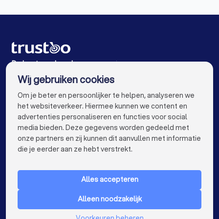
Reclamebureaus in Nuenen
Reclamebureaus in Veghel
Reclamebureaus in Veldhoven
Reclamebureaus in Beek en Donk
De beste reclamebureaus voor jou
Wij gebruiken cookies
Reclamebureaus in Amsterdam
info@trustoo.nl
Om je beter en persoonlijker te helpen, analyseren we
Reclamebureaus in Rotterdam
het websiteverkeer. Hiermee kunnen we content en
advertenties personaliseren en functies voor social
Reclamebureaus in Den Haag
media bieden. Deze gegevens worden gedeeld met
onze partners en zij kunnen dit aanvullen met informatie
Reclamebureaus in Utrecht
keyboard_arrow_down
VOOR PARTICULIEREN
die je eerder aan ze hebt verstrekt.
Reclamebureaus in Tilburg
keyboard_arrow_down
VOOR BEDRIJVEN
Reclamebureaus in Groningen
Alles accepteren
keyboard_arrow_down
OVER TRUSTOO
Reclamebureaus in Almere
Alleen noodzakelijk
LAND
Nederland
Reclamebureaus in Breda
Voorkeuren beheren