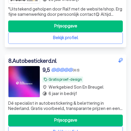
"
Uitstekend geholpen door Ralf met de website/shop. Erg
fijne samenwerking door persoonlijk contact😋 Altijd
paraat en vriendelijke, snelle service. Bedankt voor het
helpen studio Yara! Echt een aanrader.
"
Prijsopgave
Bekijk profiel
8
.
Autobestickerd.nl
9,5
(63)
Gratis proef-design
local_offer
Werkgebied Son En Breugel
place
6 jaar in bedrijf
timelapse
Dé specialist in autobestickering & belettering in
Nederland. Gratis voorbeeld, transparante prijzen en een
zéér korte levertermijn. Gekozen door velen,
tevredenheid van iedereen!
Prijsopgave