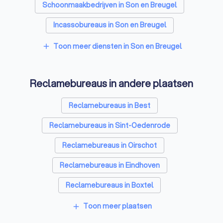
Schoonmaakbedrijven in Son en Breugel
Incassobureaus in Son en Breugel
Online marketing bureaus in Son en Breugel
Toon meer diensten in Son en Breugel
add
Tekstschrijvers in Son en Breugel
Reclamebureaus in andere plaatsen
Vertaalbureaus in Son en Breugel
SEO-specialisten in Son en Breugel
Reclamebureaus in Best
Grafisch ontwerpers in Son en Breugel
Reclamebureaus in Sint-Oedenrode
Accountants in Son en Breugel
Reclamebureaus in Oirschot
Reclamebureaus in Eindhoven
Reclamebureaus in Boxtel
Reclamebureaus in Schijndel
Toon meer plaatsen
add