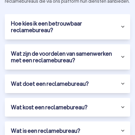
reclamebureaus die via ons platform hun diensten aanbieden.
Met Trustoo vind je eenvoudig de beste reclamebureaus in
Son en Breugel. Vraag vandaag nog drie tot vier offertes aan
en ontdek hoe een professioneel bureau jouw bedrijf laat
Hoe kies ik een betrouwbaar
groeien.
reclamebureau?
Wat zijn de voordelen van samenwerken
met een reclamebureau?
Wat doet een reclamebureau?
Wat kost een reclamebureau?
Wat is een reclamebureau?