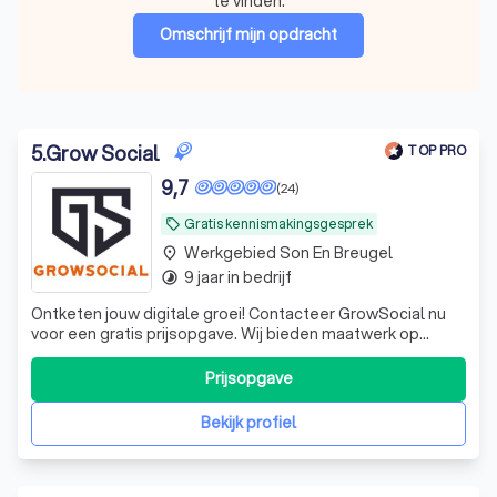
te vinden.
Omschrijf mijn opdracht
5
.
Grow Social
TOP PRO
9,7
(24)
Gratis kennismakingsgesprek
local_offer
Werkgebied Son En Breugel
place
9 jaar in bedrijf
timelapse
Ontketen jouw digitale groei! Contacteer GrowSocial nu
voor een gratis prijsopgave. Wij bieden maatwerk op
gebied van websites, online advertising, SEO/SEA en
meer. Bereik direct jouw succes online!
Prijsopgave
Bekijk profiel