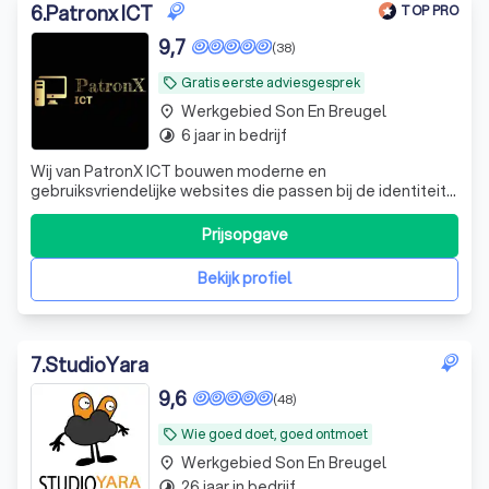
6
.
Patronx ICT
TOP PRO
9,7
(38)
Gratis eerste adviesgesprek
local_offer
Werkgebied Son En Breugel
place
6 jaar in bedrijf
timelapse
Wij van PatronX ICT bouwen moderne en
gebruiksvriendelijke websites die passen bij de identiteit
van jouw bedrijf. We verzorgen het complete traject: van
ontwerp, domeinregistratie en hosting tot beveiliging,
Prijsopgave
onderhoud en zoekmachineoptimalisatie (SEO). Daarnaast
ondersteunen wij bij e-mail, Microso
Bekijk profiel
7
.
StudioYara
9,6
(48)
Wie goed doet, goed ontmoet
local_offer
Werkgebied Son En Breugel
place
26 jaar in bedrijf
timelapse