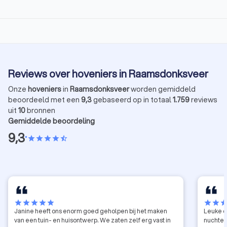
Reviews over hoveniers in Raamsdonksveer
Onze
hoveniers
in
Raamsdonksveer
worden gemiddeld
beoordeeld met een
9,3
gebaseerd op in totaal
1.759
reviews
uit
10
bronnen
Gemiddelde beoordeling
9,3
•
star
star
star
star
star_half
star
star
star
star
star
star
star
sta
Janine heeft ons enorm goed geholpen bij het maken
Leuke c
van een tuin- en huisontwerp. We zaten zelf erg vast in
nuchtere