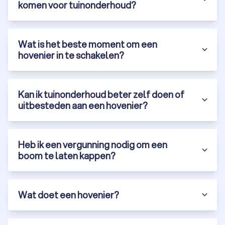
komen voor tuinonderhoud?
tuinontwerp, tuinaanleg of onderhoud.
Laat je tuinproject uitvoeren door een ervaren hovenier in
Raamsdonksveer en geniet van een prachtige,
Wat is het beste moment om een
onderhoudsvriendelijke tuin. Vraag vandaag nog gratis
hovenier in te schakelen?
offertes aan via Trustoo en ontdek de mogelijkheden in
Raamsdonksveer.
Kan ik tuinonderhoud beter zelf doen of
uitbesteden aan een hovenier?
Heb ik een vergunning nodig om een
boom te laten kappen?
Wat doet een hovenier?