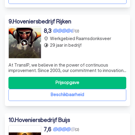
9
.
Hoveniersbedrijf Rijken
8,3
(2)
Werkgebied Raamsdonksveer
place
29 jaar in bedrijf
timelapse
At TransIP, we believe in the power of continuous
improvement. Since 2003, our commitment to innovation
has made us the largest registrar in the Netherlands. Our
dedicated team is here to support you every step of the
Prijsopgave
way. Ready to elevate your online presence? Request a
free quote today!
Beschikbaarheid
10
.
Hoveniersbedrijf Buijs
7,6
(2)