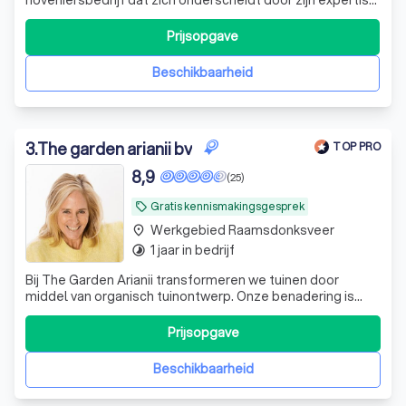
en toewijding aan kwaliteit
Prijsopgave
Beschikbaarheid
3
.
The garden arianii bv
TOP PRO
8,9
(25)
Gratis kennismakingsgesprek
local_offer
Werkgebied Raamsdonksveer
place
1 jaar in bedrijf
timelapse
Bij The Garden Arianii transformeren we tuinen door
middel van organisch tuinontwerp. Onze benadering is
uniek; we kijken anders naar ruimtes en ontwerpen met
een diepe waardering voor diversiteit, duurzaamheid en
Prijsopgave
esthetiek. Onze ontwerpen zijn niet alleen visueel
aantrekkelijk, maar ook functioneel
Beschikbaarheid