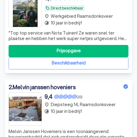
Direct beschikbaar
local_offer
Werkgebied Raamsdonksveer
place
10 jaar in bedrijf
timelapse
"
Top top service van Nota Tuinen! Ze waren snel ter
plaatse en hebben het werk super netjes uitgevoerd. Het
team bestond uit beleefde en nette mannen die duidelijk
weten wat ze doen. Zeker een aanrader!!!
"
Prijsopgave
Beschikbaarheid
2
.
Melvin janssen hoveniers
9,4
(22)
Diepsteeg 14, Raamsdonksveer
place
10 jaar in bedrijf
timelapse
Melvin Janssen Hoveniers is een toonaangevend
hoveniersbedrijf dat zich onderscheidt door zijn expertise