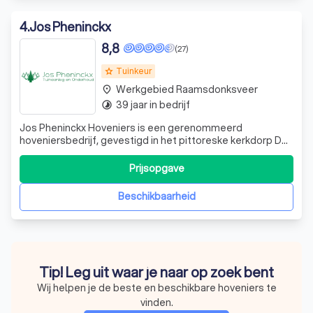
4
.
Jos Pheninckx
8,8
(27)
Tuinkeur
grade
Werkgebied Raamsdonksveer
place
39 jaar in bedrijf
timelapse
Jos Pheninckx Hoveniers is een gerenommeerd
hoveniersbedrijf, gevestigd in het pittoreske kerkdorp Den
Hout. Sinds onze oprichting in 1987 hebben we ons
gespecialiseerd in het ontwerpen, aanleggen en
Prijsopgave
onderhouden van tuinen voor particulieren, bedrijven,
scholen en instellingen. Met meer dan 25 jaar
Beschikbaarheid
Tip! Leg uit waar je naar op zoek bent
Wij helpen je de beste en beschikbare hoveniers te
vinden.