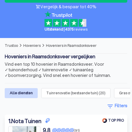
Vergelijk & bespaar tot 40%
shopping_cart
Uitstekend
|
4375
reviews
Trustoo
Hoveniers
Hoveniers in Raamsdonksveer
arrow_forward_ios
arrow_forward_ios
Hoveniers in Raamsdonksveer vergelijken
Vind een top 10 hovenier in Raamsdonksveer. Voor
✓tuinonderhoud ✓tuinrenovatie ✓tuinaanleg
✓boomverzorging. Vind snel een hovenier of tuinman.
Alle diensten
Tuinrenovatie (bestaande tuin)
(
20
)
Gras o
filter_list
Filters
1
.
Nota Tuinen
TOP PRO
9,8
(91)