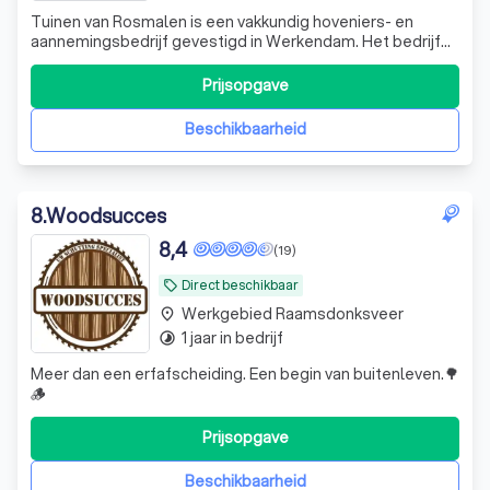
Tuinen van Rosmalen is een vakkundig hoveniers- en
aannemingsbedrijf gevestigd in Werkendam. Het bedrijf
richt zich op het compleet ontzorgen van klanten bij alles
wat met de buitenruimte te maken heeft. Van het eerste
Prijsopgave
ontwerp tot de daadwerkelijke realisatie en het
periodieke onderhoud; Tuinen van
Beschikbaarheid
8
.
Woodsucces
8,4
(19)
Direct beschikbaar
local_offer
Werkgebied Raamsdonksveer
place
1 jaar in bedrijf
timelapse
Meer dan een erfafscheiding. Een begin van buitenleven.🌳
🪵
Prijsopgave
Beschikbaarheid