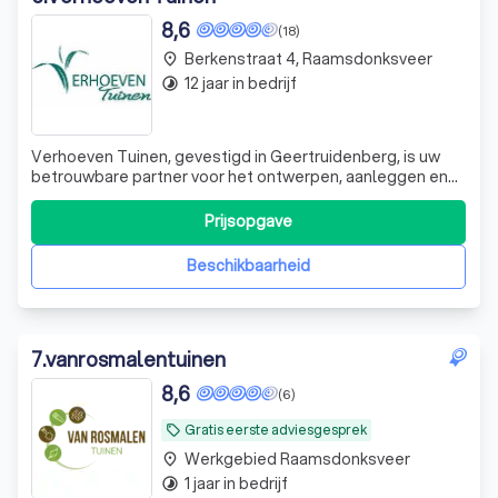
8,6
(18)
Berkenstraat 4, Raamsdonksveer
place
12 jaar in bedrijf
timelapse
Verhoeven Tuinen, gevestigd in Geertruidenberg, is uw
betrouwbare partner voor het ontwerpen, aanleggen en
onderhouden van zowel particuliere als bedrijfstuinen.
Opgericht door een gepassioneerde hovenier, Koen
Prijsopgave
Verhoeven, die zijn liefde voor het vak al op jonge leeftijd
ontdekte. Na het behalen van
Beschikbaarheid
7
.
vanrosmalentuinen
8,6
(6)
Gratis eerste adviesgesprek
local_offer
Werkgebied Raamsdonksveer
place
1 jaar in bedrijf
timelapse