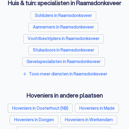
Huis & tuin: specialisten in Raamsdonksveer
Schilders in Raamsdonksveer
Aannemers in Raamsdonksveer
Vochtbestrijders in Raamsdonksveer
Stukadoors in Raamsdonksveer
Gevelspecialisten in Raamsdonksveer
Vloerleggers in Raamsdonksveer
Toon meer diensten in Raamsdonksveer
add
Elektriciens in Raamsdonksveer
Hoveniers in andere plaatsen
Isolatiebedrijven in Raamsdonksveer
Ongediertebestrijders in Raamsdonksveer
Hoveniers in Oosterhout (NB)
Hoveniers in Made
Architecten in Raamsdonksveer
Hoveniers in Dongen
Hoveniers in Werkendam