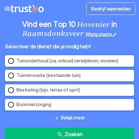
menu
Bedrijf aanmelden
Vind een Top 10
in
Hovenier
Raamsdonksveer
Wijzig plaats
edit
Selecteer de dienst die je nodig hebt
Tuinonderhoud (oa. onkruid verwijderen, snoeien)
Tuinrenovatie (bestaande tuin)
Bestrating (bijv. terras of oprit)
Boomverzorging
Bekijk meer
add
Zoeken
search