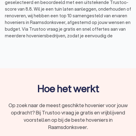
geselecteerd en beoordeeld met een uitstekende Trustoo-
score van 8.8. Wil je een tuin laten aanleggen, onderhouden of
renoveren, wij hebben een top 10 samengesteld van ervaren
hoveniers in Raamsdonksveer, afgestemd op jouw wensen en
budget. Via Trustoo vraag je gratis en snel offertes aan van
meerdere hoveniersbedrijven, zodat je eenvoudig de
specialist vindt die perfect aansluit bij jouw tuinproject. Laat je
adviseren door een deskundige hovenier in Raamsdonksveer
en geniet van een prachtige tuin zonder zorgen.
Wat doet een hovenier?
Een hovenier in Raamsdonksveer is gespecialiseerd in het
Hoe het werkt
aanleggen, onderhouden en renoveren van tuinen. Dit
vakmanschap gaat verder dan alleen planten en struiken
verzorgen. Hoveniers bieden verschillende diensten aan,
Op zoek naar de meest geschikte hovenier voor jouw
waaronder:
opdracht? Bij Trustoo vraag je gratis en vrijblijvend
Tuinontwerp:
een goed tuinontwerp is belangrijk voor
een mooie en functionele tuin. Hoveniers maken vaak
voorstellen op bij de beste hoveniers in
samen met een tuinarchitect een ontwerp dat rekening
Raamsdonksveer.
houdt met jouw wensen, de ligging van je tuin en de