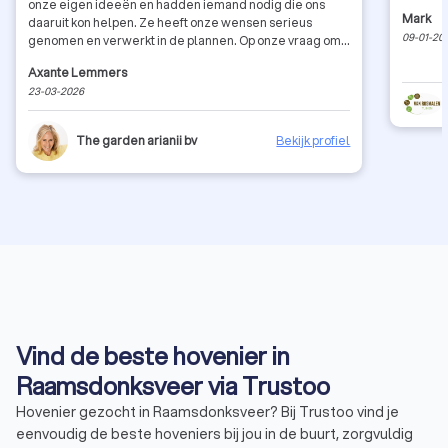
onze eigen ideeën en hadden iemand nodig die ons
Mark
daaruit kon helpen. Ze heeft onze wensen serieus
09-01-20
genomen en verwerkt in de plannen. Op onze vraag om
tenminste 1 ontwerp te maken waarbij ze echt 'out of the
Axante Lemmers
box' denkt, heeft ze echt geleverd! Janine verwerkt de
23-03-2026
feedback direct in een volgend ontwerp en ze reageert
snel (sneller dan wij terug reageerden). Ze helpt ook bij
het uitzoeken waar je bepaalde spullen en beplanting
The garden arianii bv
Bekijk profiel
kan kopen. Zeker een aanrader!
Vind de beste hovenier in
Raamsdonksveer via Trustoo
Hovenier gezocht in Raamsdonksveer? Bij Trustoo vind je
eenvoudig de beste hoveniers bij jou in de buurt, zorgvuldig