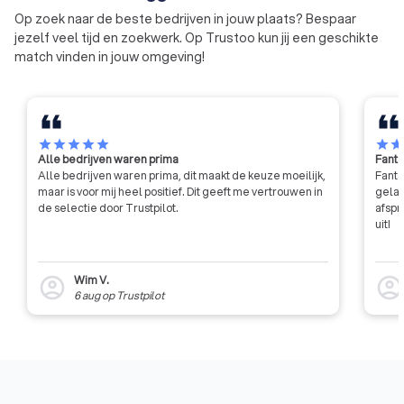
architecten van de buitenruimte.
heeft u de garantie
Op zoek naar de beste bedrijven in jouw plaats? Bespaar
schade worden hers
jezelf veel tijd en zoekwerk. Op Trustoo kun jij een geschikte
match vinden in jouw omgeving!
star
star
star
star
star
star
sta
Alle bedrijven waren prima
Fanta
Alle bedrijven waren prima, dit maakt de keuze moeilijk,
Fanta
maar is voor mij heel positief. Dit geeft me vertrouwen in
gelat
de selectie door Trustpilot.
afspr
uit!
Wim V.
account_circle
account_circl
6 aug
op
Trustpilot