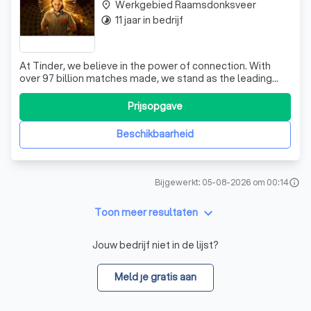
Werkgebied Raamsdonksveer
place
11 jaar in bedrijf
timelapse
At Tinder, we believe in the power of connection. With
over 97 billion matches made, we stand as the leading
free dating app, designed to help you meet new people
and explore relationships on your terms. Whether you're
Prijsopgave
seeking love, friendship, or simply a fun date, our platform
welcomes everyone—st
Beschikbaarheid
Bijgewerkt: 05-08-2026 om 00:14
info
keyboard_arrow_down
Toon meer resultaten
Jouw bedrijf niet in de lijst?
Meld je gratis aan