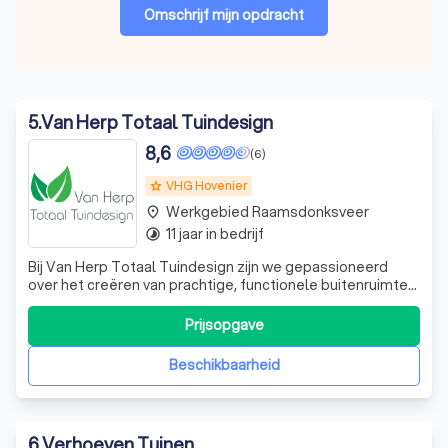
Omschrijf mijn opdracht
5
.
Van Herp Totaal Tuindesign
8,6
(6)
VHG Hovenier
grade
Werkgebied Raamsdonksveer
place
11 jaar in bedrijf
timelapse
Bij Van Herp Totaal Tuindesign zijn we gepassioneerd
over het creëren van prachtige, functionele buitenruimtes.
Met meer dan 20 jaar ervaring in de tuinontwerp- en
landschapsarchitectuur, hebben we een reputatie
Prijsopgave
opgebouwd voor het leveren van hoogwaardige, op maat
gemaakte tuinoplossingen. Ons team
Beschikbaarheid
6
.
Verhoeven Tuinen