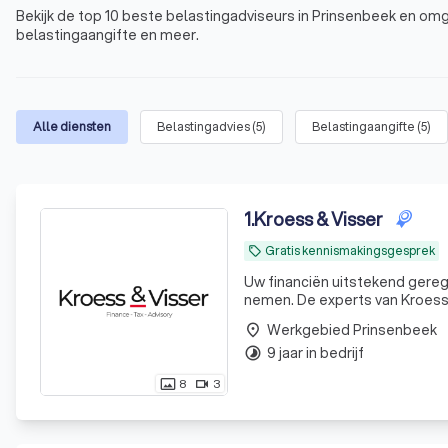
Bekijk de top 10 beste belastingadviseurs in Prinsenbeek en omg
belastingaangifte en meer.
Alle diensten
Belastingadvies
(
5
)
Belastingaangifte
(
5
)
1
.
Kroess & Visser
Gratis kennismakingsgesprek
local_offer
Uw financiën uitstekend geregeld. Uw tijd is waardevol. Laat ons daarom uw financiële zorg
nemen. De experts van KroessV
Werkgebied Prinsenbeek
place
9 jaar in bedrijf
timelapse
8
3
photo_size_select_actual
videocam