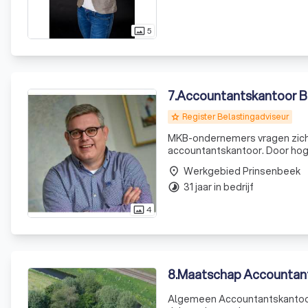
5
photo_size_select_actual
7
.
Accountantskantoor 
Register Belastingadviseur
grade
MKB-ondernemers vragen zich 
accountantskantoor. Door hog
vaktechniek leggen accountant
Werkgebied Prinsenbeek
place
meerwaarde ervaren van een
31 jaar in bedrijf
timelapse
4
photo_size_select_actual
8
.
Maatschap Accountan
Algemeen Accountantskantoor