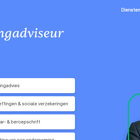
Dienste
ingadviseur
ingadvies
ffingen & sociale verzekeringen
r- & beroepschrift
ting van een onderneming