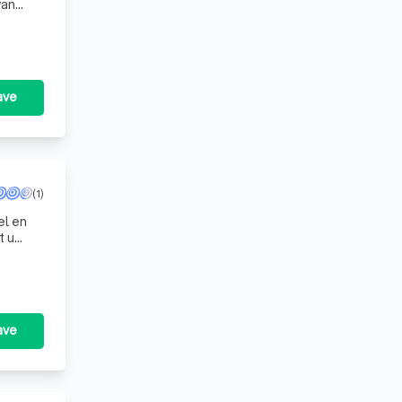
van
ze
ave
(1)
el en
t u
n
ave