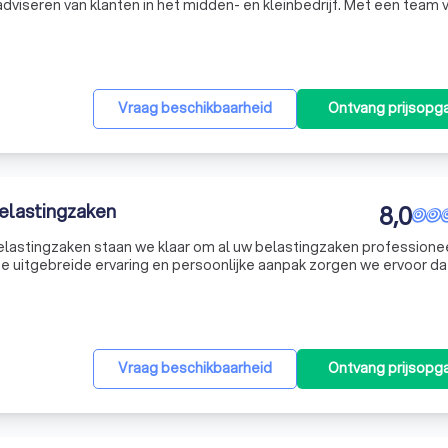
dviseren van klanten in het midden- en kleinbedrijf. Met een team 
 in staat om snel en adequaat te reageren op de behoeften van on
Vraag beschikbaarheid
Ontvang prijsopg
Belastingzaken
8,0
Belastingzaken staan we klaar om al uw belastingzaken professione
e uitgebreide ervaring en persoonlijke aanpak zorgen we ervoor da
. Neem vandaag nog contact met ons op voor een gratis offerte e
Vraag beschikbaarheid
Ontvang prijsopg