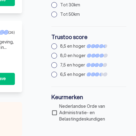
Tot 30km
Tot 50km
(26)
Trustoo score
geving,
8,5 en hoger
in
jouw
8,0 en hoger
7,5 en hoger
6,5 en hoger
ave
Keurmerken
Nederlandse Orde van
check_box_outline_blank
Administratie- en
Belastingdeskundigen