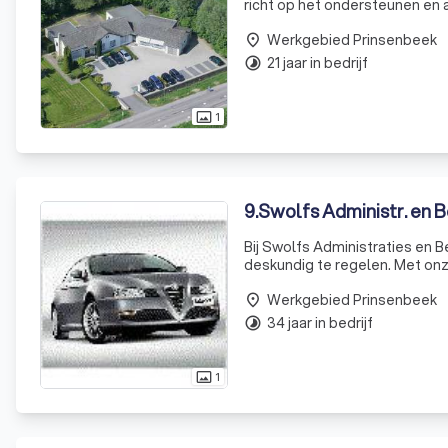
richt op het ondersteunen en a
ongeveer 10 personen, zijn we
Werkgebied Prinsenbeek
klanten.
place
21 jaar in bedrijf
timelapse
1
photo_size_select_actual
9
.
Swolfs Administr. en 
Bij Swolfs Administraties en 
deskundig te regelen. Met onz
altijd goed geïnformeerd bent
Werkgebied Prinsenbeek
ontdek w
place
34 jaar in bedrijf
timelapse
1
photo_size_select_actual