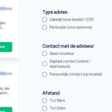
(323)
Type advies
Zakelijk (voor bedrijf / ZZP)
ijke
Particulier (voor persoon)
l
Contact met de adviseur
ave
Geen voorkeur
Digitaal contact (online /
telefonisch)
(270)
Persoonlijk contact (op locatie)
s, die
Afstand
acht
otheken,
Tot 10km
Tot 20km
ave