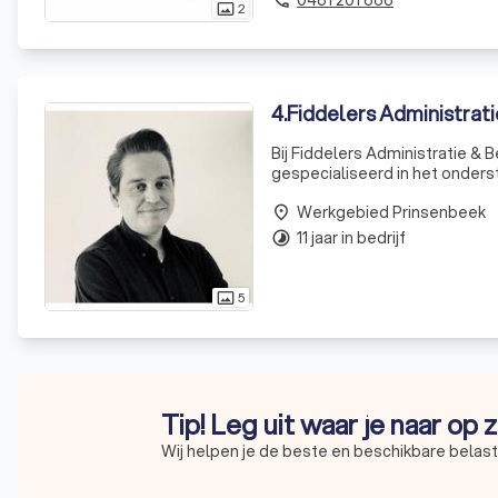
2
photo_size_select_actual
4
.
Fiddelers Administrati
Bij Fiddelers Administratie & 
gespecialiseerd in het onders
korte lijnen en persoonlijke g
Werkgebied Prinsenbeek
place
11 jaar in bedrijf
timelapse
5
photo_size_select_actual
Tip! Leg uit waar je naar op
Wij helpen je de beste en beschikbare belast