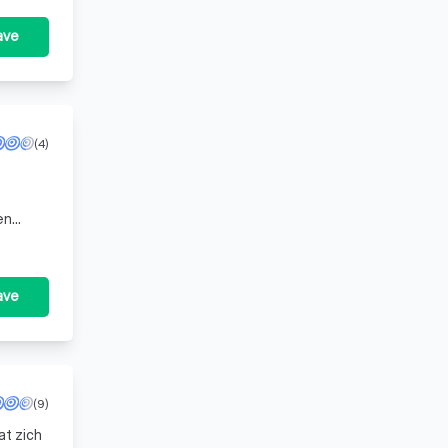
ave
(4)
en
ng de
ave
(9)
t zich