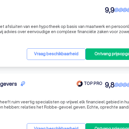
9,9
 het afsluiten van een hypotheek op basis van maatwerk en persoonl
ij advies over eenvoudige en complexe financiële zaken voor zowe
. Wij geven ook advies over andere financiële producten zoals
Vraag beschikbaarheid
Ontvang prijsopg
dgevers
9,8
TOP PRO
ft ruim veertig specialisten op vrijwel elk financieel gebied in hui
en hebben: relaties het Robbe-gevoel geven. Echte, oprechte aand
voor de klant, dat is wat alle medewerkers met elkaar gemeen hebben. Verzekeringen, hyp
Vraag beschikbaarheid
Ontvang prijsopg