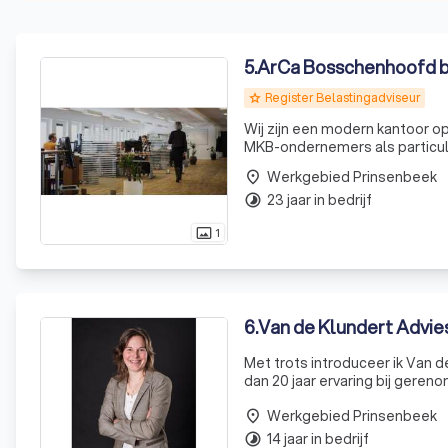
5
.
ArCa Bosschenhoofd 
Register Belastingadviseur
grade
Wij zijn een modern kantoor op
MKB-ondernemers als particulie
Belastingadviseurs en Registe
Werkgebied Prinsenbeek
place
Bosschenhoof
23 jaar in bedrijf
timelapse
1
photo_size_select_actual
6
.
Van de Klundert Advie
Met trots introduceer ik Van d
dan 20 jaar ervaring bij gere
om mijn eigen weg te gaan. Als
Werkgebied Prinsenbeek
place
14 jaar in bedrijf
timelapse