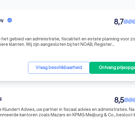
bv
8,7
 het gebied van administratie, fiscaliteit en estate planning voor z
re klanten. Wij zijn aangesloten bij het NOAB, Register
r Estate Planners en gevestigd aan de Pastoor van Breugelstraat 8
Vraag beschikbaarheid
Ontvang prijsopg
s
8,5
e Klundert Advies, uw partner in fiscaal advies en administraties. N
nommeerde kantoren zoals Mazars en KPMG Meijburg & Co., besloot ik
 allround belastingadviseur heb ik me gespecialiseerd in dive