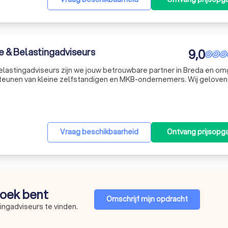
e & Belastingadviseurs
9,0
Belastingadviseurs zijn we jouw betrouwbare partner in Breda en om
teunen van kleine zelfstandigen en MKB-ondernemers. Wij geloven 
esprekken, waarbij we samen met jou de financiële uitdagingen van 
Vraag beschikbaarheid
Ontvang prijsopg
 zoek bent
Omschrijf mijn opdracht
ingadviseurs te vinden.