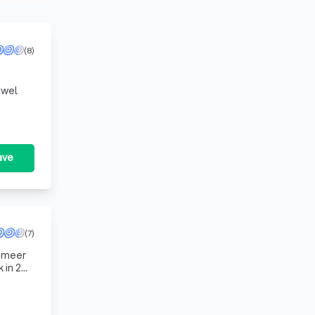
(8)
owel
1 te
ave
(7)
a meer
 in 2011