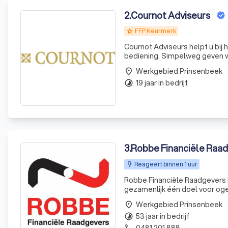
2
.
Cournot Adviseurs
FFP Keurmerk
grade
Cournot Adviseurs helpt u bij
bediening. Simpelweg geven w
ondernemers als particulieren
Werkgebied Prinsenbeek
place
verzekeringen.
19 jaar in bedrijf
timelapse
3
.
Robbe Financiële Raa
Reageert binnen 1 uur
Robbe Financiële Raadgevers hee
gezamenlijk één doel voor og
Werkgebied Prinsenbeek
place
53 jaar in bedrijf
timelapse
0481 201 888
phone