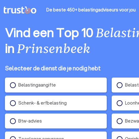
De beste 450+ belastingadviseurs
voor jou
Vind een Top 10
Belast
in
Prinsenbeek
Selecteer de dienst die je nodig hebt
Belastingaangifte
Belast
Schenk- & erfbelasting
Loonhe
Btw-advies
Bezwaa
Toeslagen aanvragen
Oprich