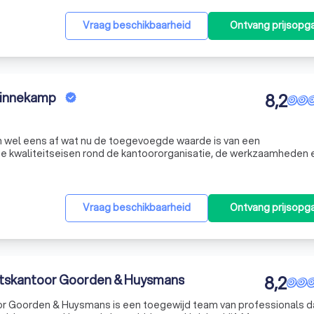
Vraag beschikbaarheid
Ontvang prijsopg
Binnekamp
8,2
wel eens af wat nu de toegevoegde waarde is van een
e kwaliteitseisen rond de kantoororganisatie, de werkzaamheden 
s de lat hoog. Dat doen ze in uw belang. U wilt voor uw ondernemi
Vraag beschikbaarheid
Ontvang prijsopg
tskantoor Goorden & Huysmans
8,2
 Goorden & Huysmans is een toegewijd team van professionals da