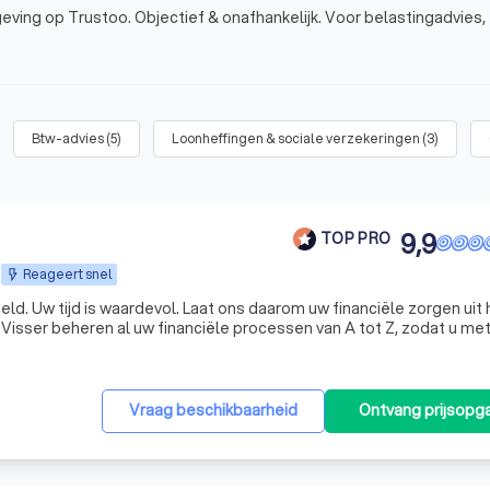
eving op Trustoo. Objectief & onafhankelijk. Voor belastingadvies,
Btw-advies
(
5
)
Loonheffingen & sociale verzekeringen
(
3
)
9,9
TOP PRO
Reageert snel
en uit handen
isser beheren al uw financiële processen van A tot Z, zodat u me
gerust hart kunt ondernemen. KroessVisser | Finance - Tax - Advisory ☎️ Plan een GRATIS ADVIES
Vraag beschikbaarheid
Ontvang prijsopg