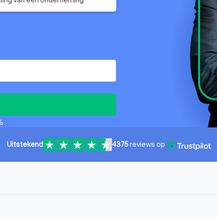
%
Uitstekend
4375
reviews op