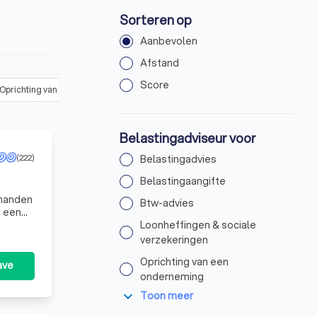
Sorteren op
Aanbevolen
Afstand
Score
Oprichting van een onderneming
(
3
)
Jaarrekening opstellen
(
4
)
Belastingadviseur voor
(222)
Belastingadvies
Belastingaangifte
Btw-advies
t een
Loonheffingen & sociale
verzekeringen
Oprichting van een
ave
onderneming
expand_more
Toon meer