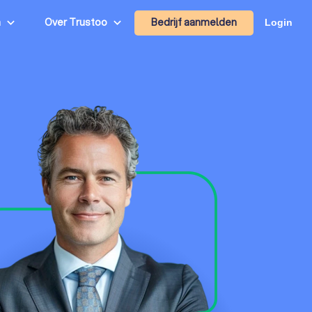
Bedrijf aanmelden
n
Over Trustoo
Login