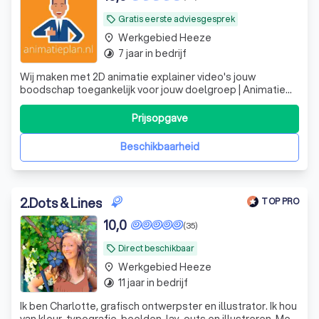
Gratis eerste adviesgesprek
local_offer
Werkgebied Heeze
place
7 jaar in bedrijf
timelapse
Wij maken met 2D animatie explainer video's jouw
boodschap toegankelijk voor jouw doelgroep | Animatie
laten maken? | Animatieplan.nl
Prijsopgave
Beschikbaarheid
2
.
Dots & Lines
TOP PRO
10,0
(35)
Direct beschikbaar
local_offer
Werkgebied Heeze
place
11 jaar in bedrijf
timelapse
Ik ben Charlotte, grafisch ontwerpster en illustrator. Ik hou
van kleur, typografie, beelden, lay-outs en illustreren. Met