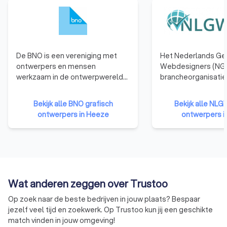
De BNO is een vereniging met
Het Nederlands Ge
ontwerpers en mensen
Webdesigners (NGR
werkzaam in de ontwerpwereld
brancheorganisatie
als leden. De BNO verbindt,
webdesigners. We
vertegenwoordigt en versterkt
die zijn aangeslote
Bekijk alle BNO grafisch
Bekijk alle NLG
ontwerpers in Nederland.
hebben namelijk b
ontwerpers in Heeze
ontwerpers i
de nodige kennis, e
vaardigheden te b
kwalitatief hoogwa
websites te ontwer
Bovendien moet een
organisatie zich ho
Wat anderen zeggen over Trustoo
gedragscode van d
betekent dat ze ni
Op zoek naar de beste bedrijven in jouw plaats? Bespaar
eigen gang kunnen 
jezelf veel tijd en zoekwerk. Op Trustoo kun jij een geschikte
moeten voldoen aa
match vinden in jouw omgeving!
eisen qua integritei