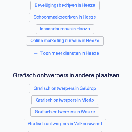
Beveiligingsbedrijven in Heeze
Schoonmaakbedrijven in Heeze
Incassobureaus in Heeze
Online marketing bureaus in Heeze
Tekstschrijvers in Heeze
Vertaalbureaus in Heeze
Toon meer diensten in Heeze
add
SEO-specialisten in Heeze
Grafisch ontwerpers in andere plaatsen
Reclamebureaus in Heeze
Accountants in Heeze
Grafisch ontwerpers in Geldrop
Grafisch ontwerpers in Mierlo
Grafisch ontwerpers in Waalre
Grafisch ontwerpers in Valkenswaard