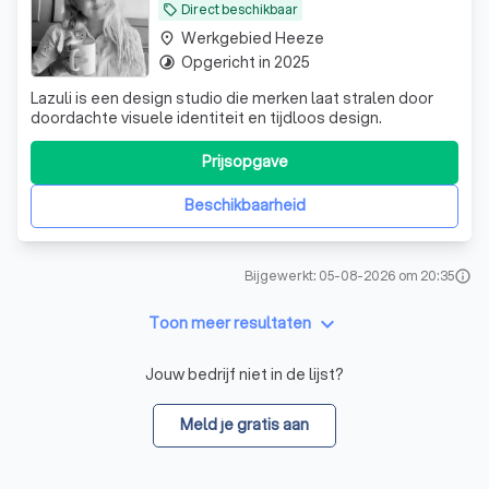
Direct beschikbaar
local_offer
Werkgebied Heeze
place
Opgericht in 2025
timelapse
Lazuli is een design studio die merken laat stralen door
doordachte visuele identiteit en tijdloos design.
Prijsopgave
Beschikbaarheid
Bijgewerkt: 05-08-2026 om 20:35
info
keyboard_arrow_down
Toon meer resultaten
Jouw bedrijf niet in de lijst?
Meld je gratis aan