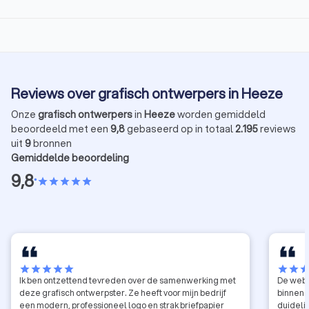
Reviews over grafisch ontwerpers in Heeze
Onze
grafisch ontwerpers
in
Heeze
worden gemiddeld
beoordeeld met een
9,8
gebaseerd op in totaal
2.195
reviews
uit
9
bronnen
Gemiddelde beoordeling
9,8
•
star
star
star
star
star
star
star
star
star
star
star
star
sta
Ik ben ontzettend tevreden over de samenwerking met
De webs
deze grafisch ontwerpster. Ze heeft voor mijn bedrijf
binnen 
een modern, professioneel logo en strak briefpapier
duideli