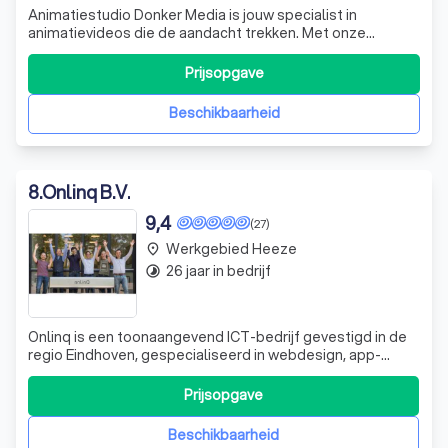
Animatiestudio Donker Media is jouw specialist in
animatievideos die de aandacht trekken. Met onze
animatie studio in Eindhoven verrassen we met creatieve
concepten die precies vertellen wat jij wilt overbrengen.
Prijsopgave
Dat doen we met een klein team van ervaren experts
vanuit Eindhoven, voor opdrachtgever
Beschikbaarheid
8
.
Onlinq B.V.
9,4
(27)
Werkgebied Heeze
place
26 jaar in bedrijf
timelapse
Onlinq is een toonaangevend ICT-bedrijf gevestigd in de
regio Eindhoven, gespecialiseerd in webdesign, app-
ontwikkeling, internetmarketing en
kantoorautomatisering. Wij geloven in een klantgerichte
Prijsopgave
aanpak, waarbij oplossingsgericht werken en continue
kennisontwikkeling centraal staan. Ons team van e
Beschikbaarheid