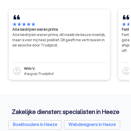
professionaliteit.
star
star
star
star
star
star
sta
Alle bedrijven waren prima
Fanta
Alle bedrijven waren prima, dit maakt de keuze moeilijk,
Fanta
maar is voor mij heel positief. Dit geeft me vertrouwen in
gelat
de selectie door Trustpilot.
afspr
uit!
Wim V.
account_circle
account_circl
6 aug
op
Trustpilot
Zakelijke diensten: specialisten in Heeze
Boekhouders in Heeze
Webdesigners in Heeze