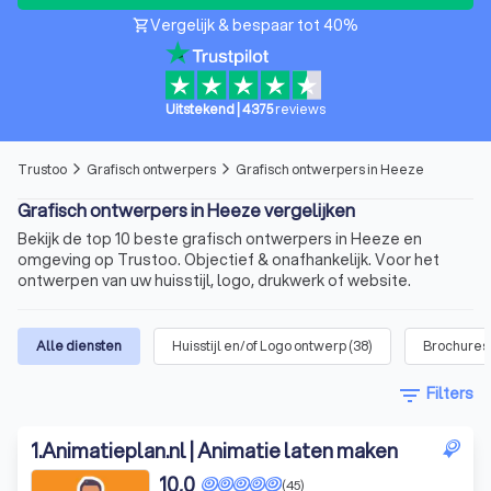
Vergelijk & bespaar tot 40%
shopping_cart
Uitstekend
|
4375
reviews
Trustoo
Grafisch ontwerpers
Grafisch ontwerpers in Heeze
arrow_forward_ios
arrow_forward_ios
Grafisch ontwerpers in Heeze vergelijken
Bekijk de top 10 beste grafisch ontwerpers in Heeze en
omgeving op Trustoo. Objectief & onafhankelijk. Voor het
ontwerpen van uw huisstijl, logo, drukwerk of website.
Alle diensten
Huisstijl en/of Logo ontwerp
(
38
)
Brochures,
filter_list
Filters
1
.
Animatieplan.nl | Animatie laten maken
10,0
(45)