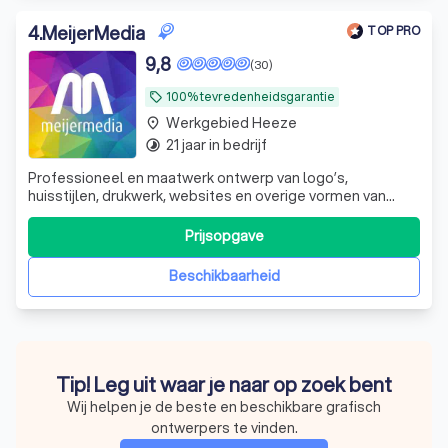
4
.
MeijerMedia
TOP PRO
9,8
(30)
100% tevredenheidsgarantie
local_offer
Werkgebied Heeze
place
21 jaar in bedrijf
timelapse
Professioneel en maatwerk ontwerp van logo’s,
huisstijlen, drukwerk, websites en overige vormen van
creatieve communicatie. Flexibel, betrouwbaar, een
overvloed aan creativiteit en nette prijzen.
Prijsopgave
Beschikbaarheid
Tip! Leg uit waar je naar op zoek bent
Wij helpen je de beste en beschikbare grafisch
ontwerpers te vinden.