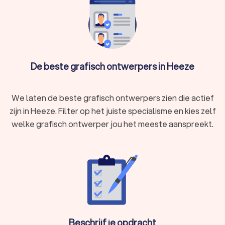
gevonden. De grafisch ontwerpers in Heeze hebben een
gemiddelde Trustoo Score van een 8.8. Welke grafisch
designer je ook kiest, via Trustoo maak je een goede keuze
voor het opmaken van je drukwerk en het ontwerpen van je
huisstijl. We kunnen je ook helpen door direct prijsopgaven
De beste grafisch ontwerpers in Heeze
aan te vragen bij verschillende grafisch ontwerpers. Zo kan je
eenvoudig de designer vergelijken en degene kiezen die het
beste bij jou past.
We laten de beste grafisch ontwerpers zien die actief
zijn in Heeze. Filter op het juiste specialisme en kies zelf
welke grafisch ontwerper jou het meeste aanspreekt.
Beschrijf je opdracht