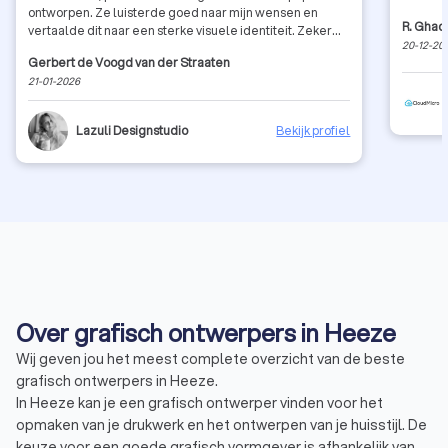
ontworpen. Ze luisterde goed naar mijn wensen en
R. Ghad
vertaalde dit naar een sterke visuele identiteit. Zeker
20-12-20
een aanrader!
Gerbert de Voogd van der Straaten
21-01-2026
Lazuli Designstudio
Bekijk profiel
Over grafisch ontwerpers in Heeze
Wij geven jou het meest complete overzicht van de beste
grafisch ontwerpers in Heeze.
In Heeze kan je een grafisch ontwerper vinden voor het
opmaken van je drukwerk en het ontwerpen van je huisstijl. De
keuze voor een goede grafisch vormgever is afhankelijk van