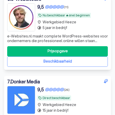
9,5
(11)
Nu beschikbaar 🔥snel beginnen
local_offer
Werkgebied Heeze
place
5 jaar in bedrijf
timelapse
e-Websites.nl maakt complete WordPress-websites voor
ondernemers die professioneel online willen staan
zonder technisch gedoe. Veel ondernemers weten dat ze
een goede website nodig hebben, maar lopen vast op
Prijsopgave
keuzes zoals hosting, domeinnaam, e-mail, WordPress,
onderhoud, beveiliging en teksten. Wij
Beschikbaarheid
7
.
Donker Media
9,5
(26)
Direct beschikbaar
local_offer
Werkgebied Heeze
place
15 jaar in bedrijf
timelapse