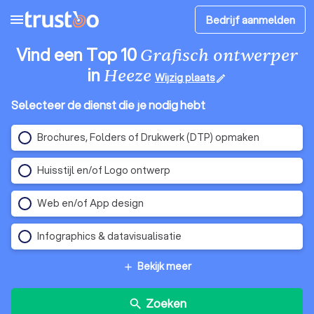
menu
Bedrijf aanmelden
Vind een Top 10
Grafisch ontwerper
in
Heeze
Wijzig plaats
edit
Selecteer de dienst die je nodig hebt
Brochures, Folders of Drukwerk (DTP) opmaken
Huisstijl en/of Logo ontwerp
Web en/of App design
Infographics & datavisualisatie
Bekijk meer
add
Zoeken
search