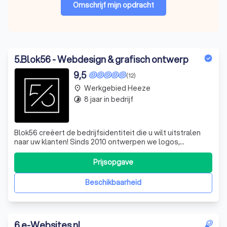
Omschrijf mijn opdracht
5
.
Blok56 - Webdesign & grafisch ontwerp
9,5
(12)
Werkgebied Heeze
place
8 jaar in bedrijf
timelapse
Blok56 creëert de bedrijfsidentiteit die u wilt uitstralen
naar uw klanten! Sinds 2010 ontwerpen we logos,
huisstijlen en websites voor klanten in Nederland én
België.
Prijsopgave
Beschikbaarheid
6
.
e-Websites.nl