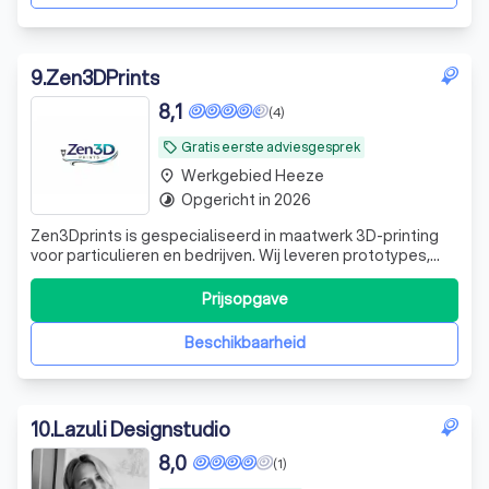
9
.
Zen3DPrints
8,1
(4)
Gratis eerste adviesgesprek
local_offer
Werkgebied Heeze
place
Opgericht in 2026
timelapse
Zen3Dprints is gespecialiseerd in maatwerk 3D-printing
voor particulieren en bedrijven. Wij leveren prototypes,
onderdelen en gepersonaliseerde producten met oog
voor kwaliteit, snelle service en nette afwerking. Van
Prijsopgave
enkelstuks tot kleine oplages: Zen3Dprints denkt mee van
ontwerp tot eindproduct.
Beschikbaarheid
10
.
Lazuli Designstudio
8,0
(1)