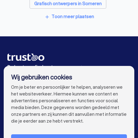
Grafisch ontwerpers in Someren
Grafisch ontwerpers in Nuenen
Toon meer plaatsen
add
Grafisch ontwerpers in Eindhoven
Grafisch ontwerpers in Helmond
Grafisch ontwerpers in Asten
Grafisch ontwerpers in Westerhoven
De beste grafisch ontwerpers voor jou
Wij gebruiken cookies
Grafisch ontwerpers in Amsterdam
info@trustoo.nl
Om je beter en persoonlijker te helpen, analyseren we
Grafisch ontwerpers in Rotterdam
het websiteverkeer. Hiermee kunnen we content en
advertenties personaliseren en functies voor social
Grafisch ontwerpers in Den Haag
media bieden. Deze gegevens worden gedeeld met
onze partners en zij kunnen dit aanvullen met informatie
Grafisch ontwerpers in Utrecht
keyboard_arrow_down
VOOR PARTICULIEREN
die je eerder aan ze hebt verstrekt.
Grafisch ontwerpers in Tilburg
keyboard_arrow_down
VOOR BEDRIJVEN