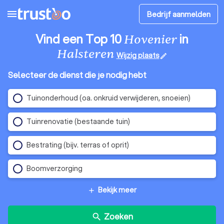
menu
Bedrijf aanmelden
Vind een Top 10
in
Hovenier
Halsteren
Wijzig plaats
edit
Selecteer de dienst die je nodig hebt
Tuinonderhoud (oa. onkruid verwijderen, snoeien)
Tuinrenovatie (bestaande tuin)
Bestrating (bijv. terras of oprit)
Boomverzorging
Bekijk meer
add
Zoeken
search