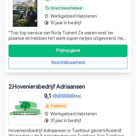
Direct beschikbaar
local_offer
Werkgebied Halsteren
place
10 jaar in bedrijf
timelapse
"
Top top service van Nota Tuinen! Ze waren snel ter
plaatse en hebben het werk super netjes uitgevoerd. Het
team bestond uit beleefde en nette mannen die duidelijk
weten wat ze doen. Zeker een aanrader!!!
"
Prijsopgave
Beschikbaarheid
2
.
Hoveniersbedrijf Adriaansen
9,1
(56)
Tuinkeur
grade
Werkgebied Halsteren
place
31 jaar in bedrijf
timelapse
Hoveniersbedrijf Adriaansen is TuinKeur gecertificeerd!
Wij bieden u de 5 zekerheden van TuinKeur. Een TuinKeur-