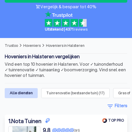
Vergelijk & bespaar tot 40%
shopping_cart
Uitstekend
|
4371
reviews
Trustoo
Hoveniers
Hoveniers in Halsteren
arrow_forward_ios
arrow_forward_ios
Hoveniers in Halsteren vergelijken
Vind een top 10 hovenier in Halsteren. Voor ✓tuinonderhoud
✓tuinrenovatie ✓tuinaanleg ✓boomverzorging. Vind snel een
hovenier of tuinman.
Alle diensten
Tuinrenovatie (bestaande tuin)
(
17
)
Gras of
filter_list
Filters
1
.
Nota Tuinen
TOP PRO
9,8
(91)