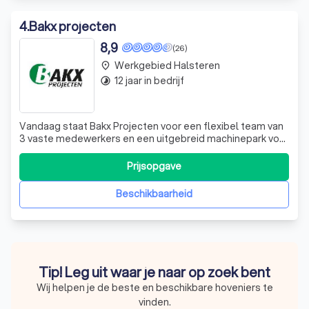
4
.
Bakx projecten
8,9
(26)
Werkgebied Halsteren
place
12 jaar in bedrijf
timelapse
Vandaag staat Bakx Projecten voor een flexibel team van
3 vaste medewerkers en een uitgebreid machinepark voor
kleine tot middelgrote grondwerken. Naast projecten die
we volledig in eigen beheer uitvoeren, werken we veel
Prijsopgave
samen met enkele groen- en grondspecialisten uit de
regio. Na jaren werkervar
Beschikbaarheid
Tip! Leg uit waar je naar op zoek bent
Wij helpen je de beste en beschikbare hoveniers te
vinden.