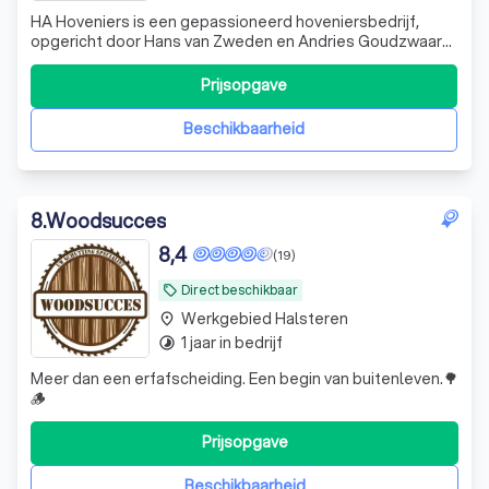
HA Hoveniers is een gepassioneerd hoveniersbedrijf,
opgericht door Hans van Zweden en Andries Goudzwaard.
Sinds 2003 zijn wij actief in het ontwerpen, aanleggen en
onderhouden van tuinen. Onze focus ligt op kwaliteit en
Prijsopgave
service, en we zijn er trots op dat we ons onderscheiden
door onze toewijding aa
Beschikbaarheid
8
.
Woodsucces
8,4
(19)
Direct beschikbaar
local_offer
Werkgebied Halsteren
place
1 jaar in bedrijf
timelapse
Meer dan een erfafscheiding. Een begin van buitenleven.🌳
🪵
Prijsopgave
Beschikbaarheid