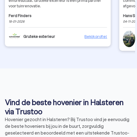
eindresultaat. Gruteke exterieur is een prima partner
communi
voor tuinrenovatie.
afgevoe
tuinen 👍
Ferd Finders
Hans Sc
18-01-2026
04-11-20
Gruteke exterieur
Bekijk profiel
Vind de beste hovenier in Halsteren
via Trustoo
Hovenier gezocht in Halsteren? Bij Trustoo vind je eenvoudig
de beste hoveniers bij jou in de buurt, zorgvuldig
geselecteerd en beoordeeld met een uitstekende Trustoo-