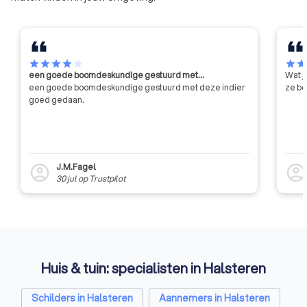
star
star
star
star
star
star
sta
een goede boomdeskundige gestuurd met…
Wat j
een goede boomdeskundige gestuurd met deze indier
ze be
goed gedaan.
J.M.Fagel
account_circle
account_circl
30 jul
op
Trustpilot
Huis & tuin: specialisten in Halsteren
Schilders in Halsteren
Aannemers in Halsteren