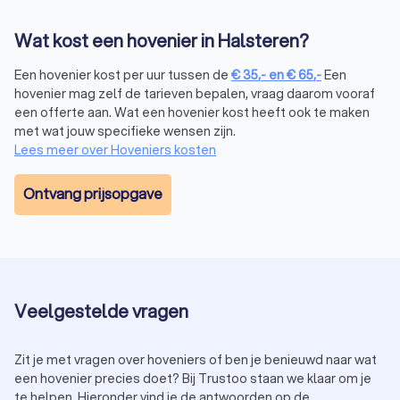
complexiteit en de grootte van de tuin.
Tuinaanleg:
de prijs voor het aanleggen van een tuin ligt
Wat kost een hovenier in Halsteren?
gemiddeld tussen € 50 tot € 100 per m2, afhankelijk van
de gekozen materialen en beplanting.
Een hovenier kost per uur tussen de
€
35
,-
en
€
65
,-
Een
Tuinonderhoud:
voor regulier onderhoud betaal je vaak
hovenier mag zelf de tarieven bepalen, vraag daarom vooraf
een uurtarief tussen € 35,- tot € 65,-, afhankelijk van de
een offerte aan. Wat een hovenier kost heeft ook te maken
ervaring van de hovenier.
met wat jouw specifieke wensen zijn.
Wil je besparen op de kosten? Vraag dan meerdere offertes
Lees meer over Hoveniers kosten
aan via Trustoo. Zo vergelijk je eenvoudig prijzen en maak je
de beste keuze.
Ontvang prijsopgave
Hoe kies je de juiste hovenier in Halsteren?
Bij het kiezen van een hoveniersbedrijf in Halsteren is het
belangrijk om rekening te houden met een aantal factoren:
Ervaring:
kies een hovenier met ervaring in het soort
project dat je wilt uitvoeren, zoals tuinaanleg,
Veelgestelde vragen
onderhoud of renovatie.
Beoordelingen:
lees recensies van andere klanten om
Zit je met vragen over hoveniers of ben je benieuwd naar wat
een indruk te krijgen van de kwaliteit van het werk.
een hovenier precies doet? Bij Trustoo staan we klaar om je
Certificeringen:
controleer of de hovenier gecertificeerd
te helpen. Hieronder vind je de antwoorden op de
is, bijvoorbeeld via een brancheorganisatie zoals