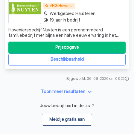
VHG Hovenier
grade
Werkgebied Halsteren
place
19 jaar in bedrijf
timelapse
Hoveniersbedrijf Nuyten is een gerenommeerd
familiebedrijf met bijna een halve eeuw ervaring in het
vakkundig aanleggen en onderhouden van tuinen en
andere groenobjecten. Onze passie voor groen en onze
Prijsopgave
toewijding aan kwaliteit zijn de drijvende krachten achter
onze dienstverlening. Wij bieden een br
Beschikbaarheid
Bijgewerkt: 06-08-2026 om 03:25
info
keyboard_arrow_down
Toon meer resultaten
Jouw bedrijf niet in de lijst?
Meld je gratis aan