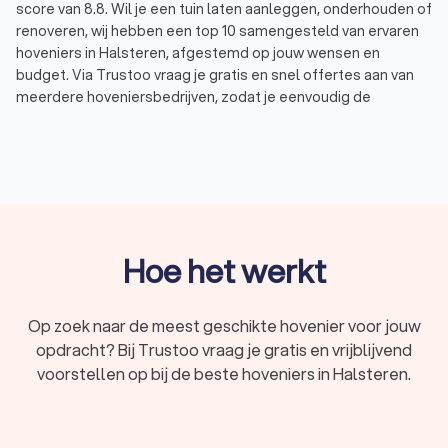
score van 8.8. Wil je een tuin laten aanleggen, onderhouden of
renoveren, wij hebben een top 10 samengesteld van ervaren
hoveniers in Halsteren, afgestemd op jouw wensen en
budget. Via Trustoo vraag je gratis en snel offertes aan van
meerdere hoveniersbedrijven, zodat je eenvoudig de
specialist vindt die perfect aansluit bij jouw tuinproject. Laat je
adviseren door een deskundige hovenier in Halsteren en
geniet van een prachtige tuin zonder zorgen.
Wat doet een hovenier?
Een hovenier in Halsteren is gespecialiseerd in het aanleggen,
Hoe het werkt
onderhouden en renoveren van tuinen. Dit vakmanschap gaat
verder dan alleen planten en struiken verzorgen. Hoveniers
bieden verschillende diensten aan, waaronder:
Op zoek naar de meest geschikte hovenier voor jouw
Tuinontwerp:
een goed tuinontwerp is belangrijk voor
opdracht? Bij Trustoo vraag je gratis en vrijblijvend
een mooie en functionele tuin. Hoveniers maken vaak
samen met een tuinarchitect een ontwerp dat rekening
voorstellen op bij de beste hoveniers in Halsteren.
houdt met jouw wensen, de ligging van je tuin en de
beste keuzes voor beplanting en materialen.
Tuinrenovatie (bestaande tuin):
wil je je bestaande tuin