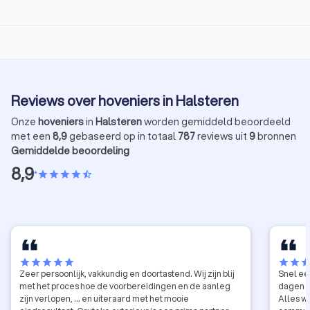
Reviews over hoveniers in Halsteren
Onze
hoveniers
in
Halsteren
worden gemiddeld beoordeeld
met een
8,9
gebaseerd op in totaal
787
reviews uit
9
bronnen
Gemiddelde beoordeling
8,9
•
star
star
star
star
star_half
star
star
star
star
star
star
star
sta
Zeer persoonlijk, vakkundig en doortastend. Wij zijn blij
Snel ee
met het proces hoe de voorbereidingen en de aanleg
dagen st
zijn verlopen, ... en uiteraard met het mooie
Alles w