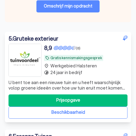
Omschrijf mijn opdracht
5
.
Gruteke exterieur
8,9
(8)
Gratis kennismakingsgesprek
local_offer
Werkgebied Halsteren
place
24 jaar in bedrijf
timelapse
U bent toe aan een nieuwe tuin en u heeft waarschijnlijk
volop groene ideeën over hoe uw tuin eruit moet komen
te zien. Samen met u ontwerpen we uw droomtuin. Dit kan
van kleine stadstuin tot moderne tuin en dakterras. We
Prijsopgave
kunnen u van dienst zijn met 3D tuinontwerp tot complete
aanleg. 3D tuinontw
Beschikbaarheid