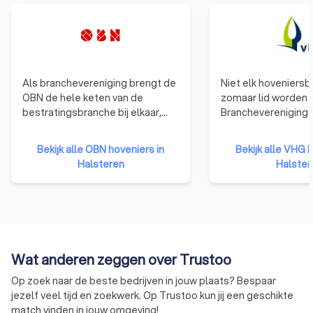
Als branchevereniging brengt de
Niet elk hoveniersbe
OBN de hele keten van de
zomaar lid worden 
bestratingsbranche bij elkaar,
Branchevereniging 
van stratenmaker en hovenier tot
gelden duidelijke
certificeringsinstituut en
toelatingseisen. D
Bekijk alle OBN hoveniers in
Bekijk alle VHG h
leverancier van materiaal of
dat elk VHG-lid ee
Halsteren
Halster
materieel. OBN-leden zijn, met
groenprofessional i
hun kennis en ervaring, de
zorgeloos genieten
specialisten van de
vertrouwend op de k
bestratingsbranche. OBN-leden
uw VHG-hovenier. A
onderscheiden zich door hun
daarvoor ontvangt 
kwaliteitskeurmerk en manier van
Garantiecertificaat
Wat anderen zeggen over Trustoo
werken en worden gezien als de
toch iets niet in ord
architecten van de buitenruimte.
heeft u de garantie
Op zoek naar de beste bedrijven in jouw plaats? Bespaar
schade worden hers
jezelf veel tijd en zoekwerk. Op Trustoo kun jij een geschikte
match vinden in jouw omgeving!