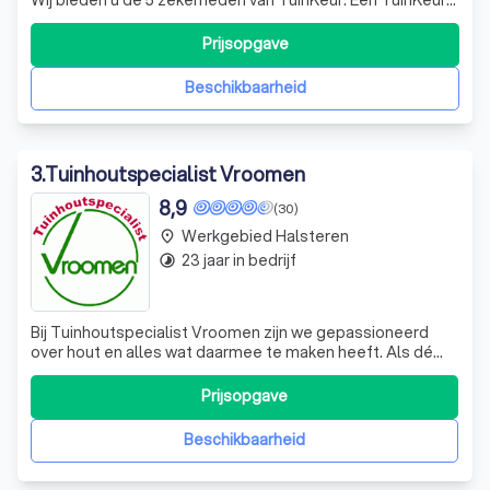
hovenier garandeert kwaliteit. Met een TuinKeur-hovenier
bent u er van verzekert dat u een hovenier kiest die zijn
Prijsopgave
werk professioneel en efficiënt uitvoert. Meer informatie...
Beschikbaarheid
3
.
Tuinhoutspecialist Vroomen
8,9
(30)
Werkgebied Halsteren
place
23 jaar in bedrijf
timelapse
Bij Tuinhoutspecialist Vroomen zijn we gepassioneerd
over hout en alles wat daarmee te maken heeft. Als dé
specialist in houten producten voor uw tuin, bieden we
een breed scala aan diensten en producten, van
Prijsopgave
buitenverblijven en schuttingen tot op maat gemaakte
houten overkappingen. Onze toewijding
Beschikbaarheid