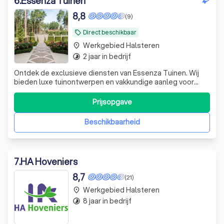
6
.
Essenza Tuinen
8,8
(9)
Direct beschikbaar
local_offer
Werkgebied Halsteren
place
2 jaar in bedrijf
timelapse
Ontdek de exclusieve diensten van Essenza Tuinen. Wij
bieden luxe tuinontwerpen en vakkundige aanleg voor
tuinen die jarenlang plezier en comfort bieden. Van
ontwerp tot realisatie, wij zijn uw hovenier in Zeeland en
Prijsopgave
West-Brabant voor een unieke buitenruimte. Welkom bij
Essenza Tuinen Waar exclus
Beschikbaarheid
7
.
HA Hoveniers
8,7
(21)
Werkgebied Halsteren
place
8 jaar in bedrijf
timelapse