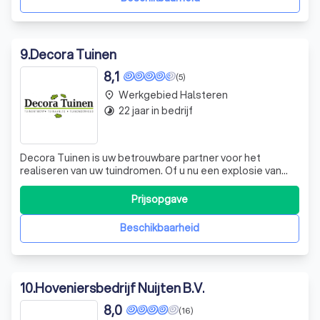
9
.
Decora Tuinen
8,1
(5)
Werkgebied Halsteren
place
22 jaar in bedrijf
timelapse
Decora Tuinen is uw betrouwbare partner voor het
realiseren van uw tuindromen. Of u nu een explosie van
kleuren en bloemen wenst, een strak vormgegeven tuin of
een mix van stijlen, wij maken het mogelijk. Wij begrijpen
Prijsopgave
dat niet iedereen over groene vingers beschikt, daarom
bieden wij onze expertise
Beschikbaarheid
10
.
Hoveniersbedrijf Nuijten B.V.
8,0
(16)