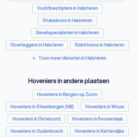
Vochtbestrijders in Halsteren
Stukadoors in Halsteren
Gevelspecialisten in Halsteren
Vloerleggers in Halsteren
Elektriciens in Halsteren
Isolatiebedrijven in Halsteren
Toon meer diensten in Halsteren
add
Ongediertebestrijders in Halsteren
Hoveniers in andere plaatsen
Architecten in Halsteren
Zonwering specialisten in Halsteren
Hoveniers in Bergen op Zoom
Badkamer installateurs in Halsteren
Hoveniers in Steenbergen (NB)
Hoveniers in Wouw
Traprenovatie bedrijven in Halsteren
Hoveniers in Dinteloord
Hoveniers in Roosendaal
Schoorsteenvegers in Halsteren
Hoveniers in Oudenbosch
Hoveniers in Kattendijke