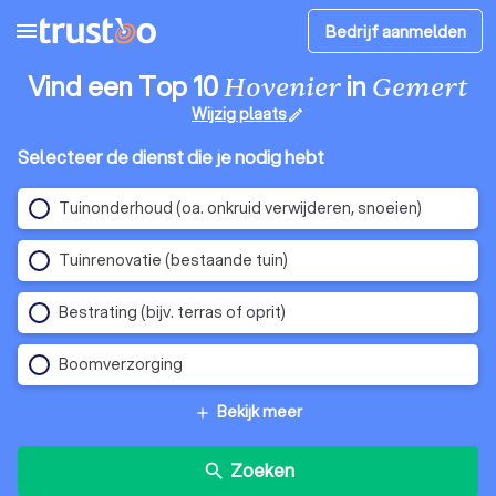
menu
Bedrijf aanmelden
Vind een Top 10
in
Hovenier
Gemert
Wijzig plaats
edit
Selecteer de dienst die je nodig hebt
Tuinonderhoud (oa. onkruid verwijderen, snoeien)
Tuinrenovatie (bestaande tuin)
Bestrating (bijv. terras of oprit)
Boomverzorging
Bekijk meer
add
Zoeken
search