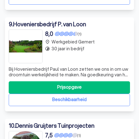
9
.
Hoveniersbedrijf P. van Loon
8,0
(1)
Werkgebied Gemert
place
30 jaar in bedrijf
timelapse
Bij Hoveniersbedrijf Paul van Loon zetten we ons in om uw
droomtuin werkelijkheid te maken. Na goedkeuring van het
ontwerp gaan we direct aan de slag met de aanleg van uw
totale tuin. Wij gebruiken uitsluitend materialen en
Prijsopgave
beplanting van eerste klas kwaliteit, zodat u verzekerd
bent van een prachti
Beschikbaarheid
10
.
Dennis Gruijters Tuinprojecten
7,5
(1)