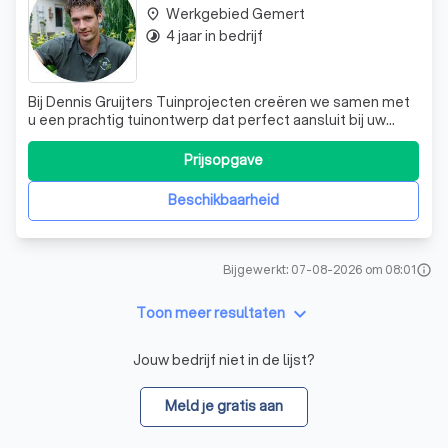
Werkgebied Gemert
place
4 jaar in bedrijf
timelapse
Bij Dennis Gruijters Tuinprojecten creëren we samen met
u een prachtig tuinontwerp dat perfect aansluit bij uw
wensen. Wij geloven dat elke tuin uniek is en verdient om
tot leven te komen. Of u nu droomt van een weelderige
Prijsopgave
bloementuin of een strakke, moderne buitenruimte, wij
denken met u mee en ver
Beschikbaarheid
Bijgewerkt: 07-08-2026 om 08:01
info
keyboard_arrow_down
Toon meer resultaten
Jouw bedrijf niet in de lijst?
Meld je gratis aan