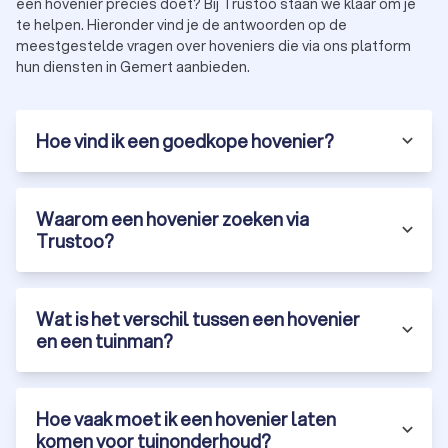
een hovenier precies doet? Bij Trustoo staan we klaar om je
Certificeringen:
controleer of de hovenier gecertificeerd
te helpen. Hieronder vind je de antwoorden op de
is, bijvoorbeeld via een brancheorganisatie zoals
meestgestelde vragen over hoveniers die via ons platform
Vereniging van Hoveniers en Groenvoorzieners (VHG).
hun diensten in Gemert aanbieden.
Prijs:
vraag meerdere offertes aan om een goed beeld
te krijgen van de kosten en mogelijkheden.
Hoe vind ik een goedkope hovenier?
Ontdek de beste hoveniers in Gemert via
Trustoo
Bij Trustoo hebben we een selectie gemaakt van de meest
Waarom een hovenier zoeken via
ervaren en betrouwbare hoveniers in Gemert. Onze top 10 is
Trustoo?
gebaseerd op klantbeoordelingen, ervaring en
certificeringen. Via ons platform vraag je gratis offertes aan
en vergelijk je eenvoudig hoveniers.
Gratis offertes:
vraag vrijblijvend meerdere offertes aan
Wat is het verschil tussen een hovenier
van hoveniers in Gemert.
en een tuinman?
Klantbeoordelingen:
bekijk recensies en ervaringen van
andere klanten.
Diversiteit:
vind een tuinbedrijf die gespecialiseerd is in
tuinontwerp, tuinaanleg of onderhoud.
Hoe vaak moet ik een hovenier laten
Laat je tuinproject uitvoeren door een ervaren hovenier in
komen voor tuinonderhoud?