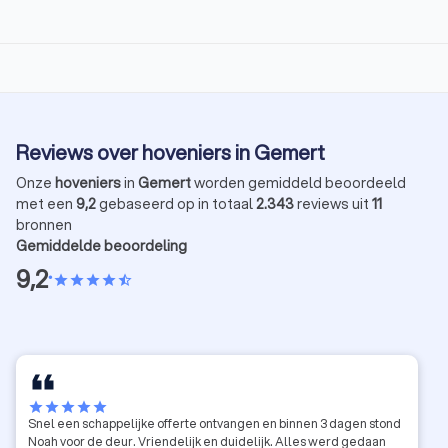
Reviews over hoveniers in Gemert
Onze
hoveniers
in
Gemert
worden gemiddeld beoordeeld
met een
9,2
gebaseerd op in totaal
2.343
reviews uit
11
bronnen
Gemiddelde beoordeling
9,2
•
star
star
star
star
star_half
star
star
star
star
star
Snel een schappelijke offerte ontvangen en binnen 3 dagen stond
Noah voor de deur. Vriendelijk en duidelijk. Alles werd gedaan