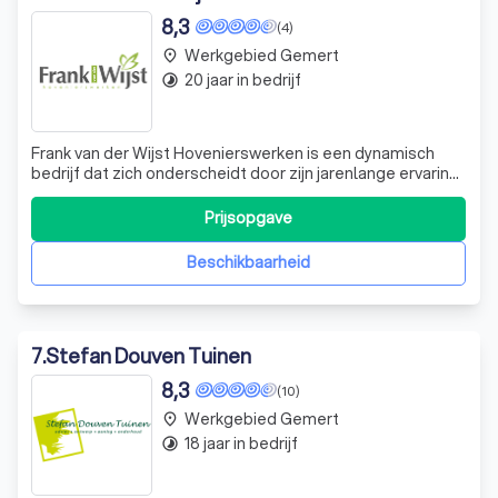
8,3
(4)
Werkgebied Gemert
place
20 jaar in bedrijf
timelapse
Frank van der Wijst Hovenierswerken is een dynamisch
bedrijf dat zich onderscheidt door zijn jarenlange ervaring
in het ontwerpen, aanleggen en onderhouden van diverse
groenprojecten. Hoewel we een jong bedrijf zijn, hebben
Prijsopgave
we een schat aan ervaring opgedaan in de loop van negen
jaar bij een gerenom
Beschikbaarheid
7
.
Stefan Douven Tuinen
8,3
(10)
Werkgebied Gemert
place
18 jaar in bedrijf
timelapse