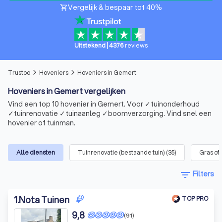
Vergelijk & bespaar tot 40%
shopping_cart
Uitstekend
|
4376
reviews
Trustoo
Hoveniers
Hoveniers in Gemert
arrow_forward_ios
arrow_forward_ios
Hoveniers in Gemert vergelijken
Vind een top 10 hovenier in Gemert. Voor ✓tuinonderhoud
✓tuinrenovatie ✓tuinaanleg ✓boomverzorging. Vind snel een
hovenier of tuinman.
Alle diensten
Tuinrenovatie (bestaande tuin)
(
35
)
Gras of
filter_list
Filters
1
.
Nota Tuinen
TOP PRO
9,8
(91)