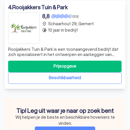
4
.
Rooijakkers Tuin & Park
8,8
(53)
Schaarhout 29, Gemert
place
10 jaar in bedrijf
timelapse
Rooijakkers Tuin & Park is een toonaangevend bedrijf dat
zich specialiseert in het ontwerpen en aanleggen van
tuinen. Wij zijn gepassioneerd over het creëren van
persoonlijke, klimaatbestendige en onderhoudsvrije
Prijsopgave
tuinen die precies aansluiten bij uw wensen. Onze
expertise ligt in het adviseren over
Beschikbaarheid
Tip! Leg uit waar je naar op zoek bent
Wij helpen je de beste en beschikbare hoveniers te
vinden.