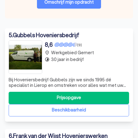
Omschrijf mijn opdracht
5
.
Gubbels Hoveniersbedrijf
8,6
(9)
Werkgebied Gemert
place
30 jaar in bedrijf
timelapse
Bij Hoveniersbedrijf Gubbels zijn we sinds 1995 dé
specialist in Lierop en omstreken voor alles wat met uw
tuin te maken heeft. Of het nu gaat om het ontwerpen,
aanleggen of onderhouden van uw groene oase, wij staan
Prijsopgave
voor u klaar. Samen brengen we uw wensen in kaart en
creëren we een uniek tuinontwer
Beschikbaarheid
6
.
Frank van der Wijst Hovenierswerken