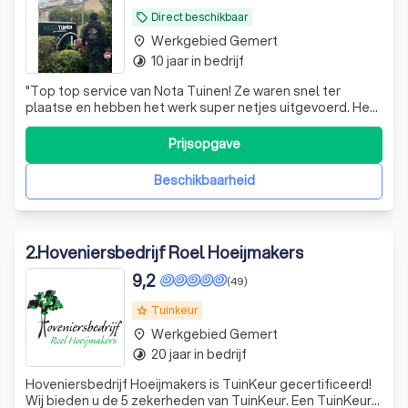
Direct beschikbaar
local_offer
Werkgebied Gemert
place
10 jaar in bedrijf
timelapse
"
Top top service van Nota Tuinen! Ze waren snel ter
plaatse en hebben het werk super netjes uitgevoerd. Het
team bestond uit beleefde en nette mannen die duidelijk
weten wat ze doen. Zeker een aanrader!!!
"
Prijsopgave
Beschikbaarheid
2
.
Hoveniersbedrijf Roel Hoeijmakers
9,2
(49)
Tuinkeur
grade
Werkgebied Gemert
place
20 jaar in bedrijf
timelapse
Hoveniersbedrijf Hoeijmakers is TuinKeur gecertificeerd!
Wij bieden u de 5 zekerheden van TuinKeur. Een TuinKeur-