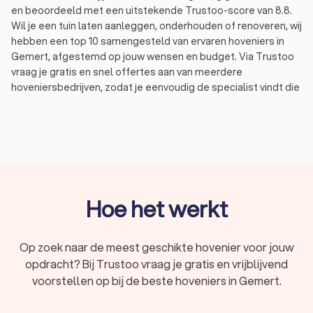
en beoordeeld met een uitstekende Trustoo-score van 8.8.
Wil je een tuin laten aanleggen, onderhouden of renoveren, wij
hebben een top 10 samengesteld van ervaren hoveniers in
Gemert, afgestemd op jouw wensen en budget. Via Trustoo
vraag je gratis en snel offertes aan van meerdere
hoveniersbedrijven, zodat je eenvoudig de specialist vindt die
perfect aansluit bij jouw tuinproject. Laat je adviseren door
een deskundige hovenier in Gemert en geniet van een
prachtige tuin zonder zorgen.
Wat doet een hovenier?
Een hovenier in Gemert is gespecialiseerd in het aanleggen,
Hoe het werkt
onderhouden en renoveren van tuinen. Dit vakmanschap gaat
verder dan alleen planten en struiken verzorgen. Hoveniers
bieden verschillende diensten aan, waaronder:
Op zoek naar de meest geschikte hovenier voor jouw
Tuinontwerp:
een goed tuinontwerp is belangrijk voor
opdracht? Bij Trustoo vraag je gratis en vrijblijvend
een mooie en functionele tuin. Hoveniers maken vaak
samen met een tuinarchitect een ontwerp dat rekening
voorstellen op bij de beste hoveniers in Gemert.
houdt met jouw wensen, de ligging van je tuin en de
beste keuzes voor beplanting en materialen.