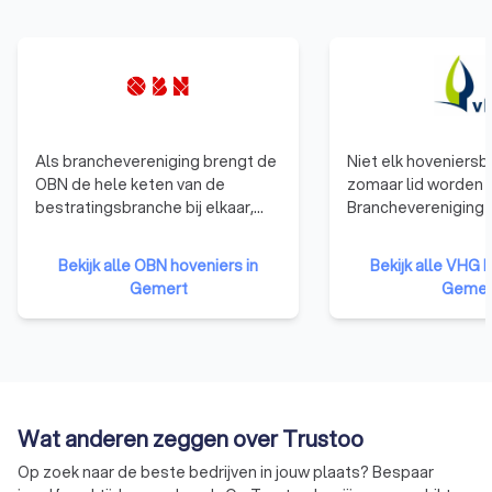
Als branchevereniging brengt de
Niet elk hoveniersbe
OBN de hele keten van de
zomaar lid worden 
bestratingsbranche bij elkaar,
Branchevereniging 
van stratenmaker en hovenier tot
gelden duidelijke
certificeringsinstituut en
toelatingseisen. D
Bekijk alle OBN hoveniers in
Bekijk alle VHG h
leverancier van materiaal of
dat elk VHG-lid ee
Gemert
Gemer
materieel. OBN-leden zijn, met
groenprofessional i
hun kennis en ervaring, de
zorgeloos genieten
specialisten van de
vertrouwend op de k
bestratingsbranche. OBN-leden
uw VHG-hovenier. A
onderscheiden zich door hun
daarvoor ontvangt 
kwaliteitskeurmerk en manier van
Garantiecertificaat
Wat anderen zeggen over Trustoo
werken en worden gezien als de
toch iets niet in ord
architecten van de buitenruimte.
heeft u de garantie
Op zoek naar de beste bedrijven in jouw plaats? Bespaar
schade worden hers