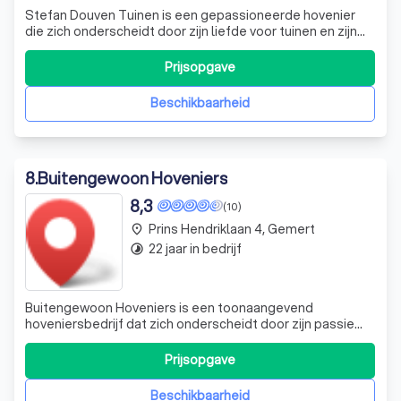
Stefan Douven Tuinen is een gepassioneerde hovenier
die zich onderscheidt door zijn liefde voor tuinen en zijn
toewijding aan vakmanschap. Elke dag zetten wij ons in om
prachtige tuinen te creëren waar onze klanten van kunnen
Prijsopgave
genieten. Of het nu gaat om het snoeien van hagen, het
maken van een bepla
Beschikbaarheid
8
.
Buitengewoon Hoveniers
8,3
(10)
Prins Hendriklaan 4, Gemert
place
22 jaar in bedrijf
timelapse
Buitengewoon Hoveniers is een toonaangevend
hoveniersbedrijf dat zich onderscheidt door zijn passie
voor groen en de natuur. Wij zijn de specialisten die u
nodig heeft als de eerste zonnestralen doorbreken en u
Prijsopgave
uw tuin weer op orde wilt hebben. Ons team van
vakbekwame en gepassioneerde hoveniers str
Beschikbaarheid