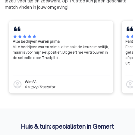
jezelf veel tijd en zoekwerk. Op Trustoo kun jij een geschikte
match vinden in jouw omgeving!
star
star
star
star
star
star
sta
Alle bedrijven waren prima
Fanta
Alle bedrijven waren prima, dit maakt de keuze moeilijk,
Fanta
maar is voor mij heel positief. Dit geeft me vertrouwen in
gelat
de selectie door Trustpilot.
afspr
uit!
Wim V.
account_circle
account_circl
6 aug
op
Trustpilot
Huis & tuin: specialisten in Gemert