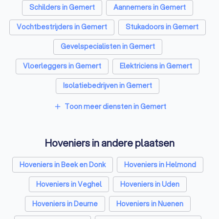
Schilders in Gemert
Aannemers in Gemert
Vochtbestrijders in Gemert
Stukadoors in Gemert
Gevelspecialisten in Gemert
Vloerleggers in Gemert
Elektriciens in Gemert
Isolatiebedrijven in Gemert
Ongediertebestrijders in Gemert
Toon meer diensten in Gemert
add
Architecten in Gemert
Hoveniers in andere plaatsen
Zonwering specialisten in Gemert
Badkamer installateurs in Gemert
Hoveniers in Beek en Donk
Hoveniers in Helmond
Traprenovatie bedrijven in Gemert
Hoveniers in Veghel
Hoveniers in Uden
Schoorsteenvegers in Gemert
Hoveniers in Deurne
Hoveniers in Nuenen