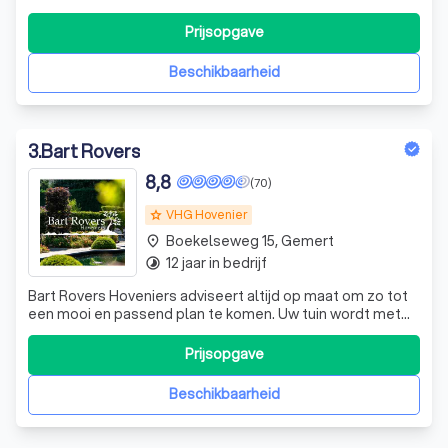
hovenier garandeert kwaliteit. Met een TuinKeur-hovenier
bent u er van verzekert dat u een hovenier kiest die zijn
Prijsopgave
werk professioneel en efficiënt uitvoert.
Beschikbaarheid
3
.
Bart Rovers
8,8
(70)
VHG Hovenier
grade
Boekelseweg 15, Gemert
place
12 jaar in bedrijf
timelapse
Bart Rovers Hoveniers adviseert altijd op maat om zo tot
een mooi en passend plan te komen. Uw tuin wordt met
passie aangelegd en tot in de puntjes verzorgd. Als het
ontwerp is goedgekeurd, starten wij met de aanleg en
Prijsopgave
kunt u met een gerust hart toekijken hoe uw tuin vorm
krijgt. Wij zijn vakmensen
Beschikbaarheid