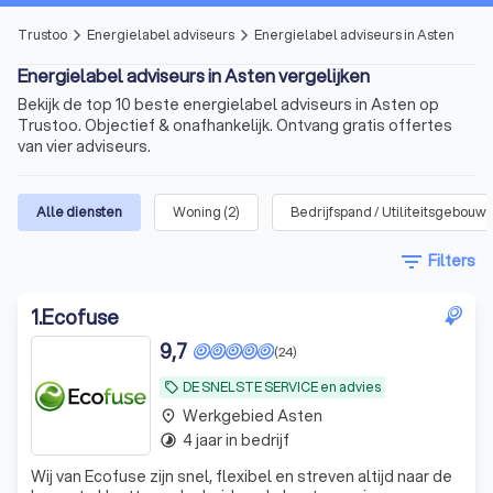
Trustoo
Energielabel adviseurs
Energielabel adviseurs in Asten
arrow_forward_ios
arrow_forward_ios
Energielabel adviseurs in Asten vergelijken
Bekijk de top 10 beste energielabel adviseurs in Asten op
Trustoo. Objectief & onafhankelijk. Ontvang gratis offertes
van vier adviseurs.
Alle diensten
Woning
(
2
)
Bedrijfspand / Utiliteitsgebouw
(
filter_list
Filters
1
.
Ecofuse
9,7
(24)
DE SNELSTE SERVICE en advies
local_offer
Werkgebied Asten
place
4 jaar in bedrijf
timelapse
Wij van Ecofuse zijn snel, flexibel en streven altijd naar de