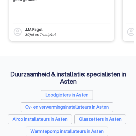
J.M.Fagel
account_circle
account_circl
30 jul
op
Trustpilot
Duurzaamheid & installatie: specialisten in
Asten
Loodgieters in Asten
Cv- en verwarmingsinstallateurs in Asten
Airco installateurs in Asten
Glaszetters in Asten
Warmtepomp installateurs in Asten