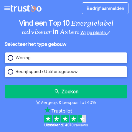
menu
Bedrijf aanmelden
Vind een Top 10
Energielabel
in
adviseur
Asten
Wijzig plaats
edit
Selecteer het type gebouw
Woning
Bedrijfspand / Utiliteitsgebouw
Zoeken
search
Vergelijk & bespaar tot 40%
shopping_cart
Uitstekend
|
4370
reviews