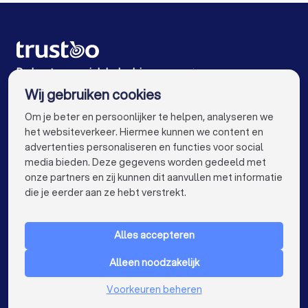
Energielabel adviseurs in Nuenen
Energielabel adviseurs in Beek en Donk
Energielabel adviseurs in Weert
De beste energielabel adviseurs voor jou
Wij gebruiken cookies
Energielabel adviseurs in Amsterdam
info@trustoo.nl
Om je beter en persoonlijker te helpen, analyseren we
Energielabel adviseurs in Rotterdam
het websiteverkeer. Hiermee kunnen we content en
advertenties personaliseren en functies voor social
Energielabel adviseurs in Den Haag
media bieden. Deze gegevens worden gedeeld met
onze partners en zij kunnen dit aanvullen met informatie
Energielabel adviseurs in Utrecht
keyboard_arrow_down
VOOR PARTICULIEREN
die je eerder aan ze hebt verstrekt.
Energielabel adviseurs in Eindhoven
keyboard_arrow_down
VOOR BEDRIJVEN
Energielabel adviseurs in Tilburg
Alles accepteren
keyboard_arrow_down
OVER TRUSTOO
Energielabel adviseurs in Groningen
Alleen noodzakelijk
LAND
Nederland
Energielabel adviseurs in Almere
Voorkeuren beheren
België