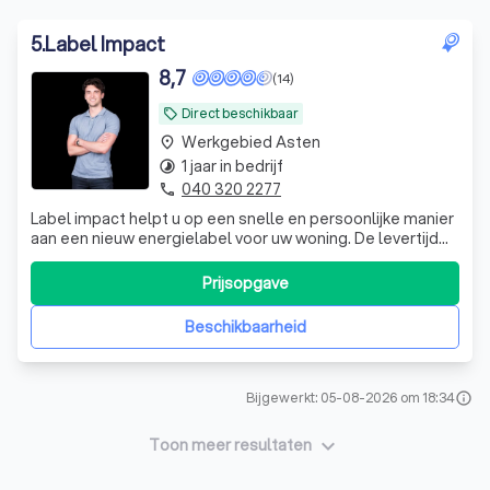
5
.
Label Impact
8,7
(14)
Direct beschikbaar
local_offer
Werkgebied Asten
place
1 jaar in bedrijf
timelapse
040 320 2277
phone
Label impact helpt u op een snelle en persoonlijke manier
aan een nieuw energielabel voor uw woning. De levertijd
van een energielabel is binnen 2 werkdagen na de opname
bij u thuis. Spoed opdrachten (binnen 1 werkdag) zijn in
Prijsopgave
overleg ook mogelijk.
Beschikbaarheid
Bijgewerkt: 05-08-2026 om 18:34
info
keyboard_arrow_down
Toon meer resultaten