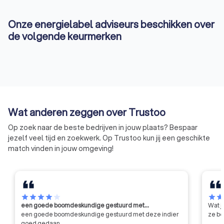
Onze energielabel adviseurs beschikken over
de volgende keurmerken
Wat anderen zeggen over Trustoo
Op zoek naar de beste bedrijven in jouw plaats? Bespaar
jezelf veel tijd en zoekwerk. Op Trustoo kun jij een geschikte
match vinden in jouw omgeving!
star
star
star
star
star
star
sta
een goede boomdeskundige gestuurd met…
Wat j
een goede boomdeskundige gestuurd met deze indier
ze be
goed gedaan.