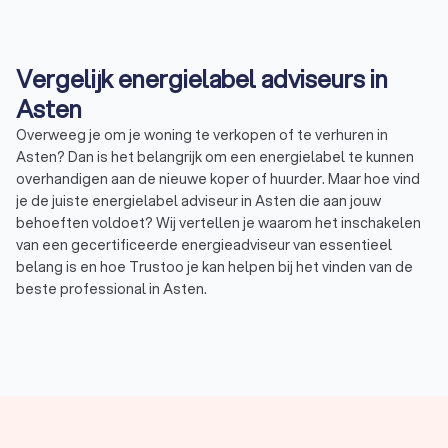
Vergelijk energielabel adviseurs in
Asten
Overweeg je om je woning te verkopen of te verhuren in
Asten? Dan is het belangrijk om een energielabel te kunnen
overhandigen aan de nieuwe koper of huurder. Maar hoe vind
je de juiste energielabel adviseur in Asten die aan jouw
behoeften voldoet? Wij vertellen je waarom het inschakelen
van een gecertificeerde energieadviseur van essentieel
belang is en hoe Trustoo je kan helpen bij het vinden van de
beste professional in Asten.
Waarom een gecertificeerde energielabel
adviseur inschakelen?
Een energielabel is een belangrijk document bij de verkoop of
verhuur van je woning. Het laat potentiële kopers of huurders