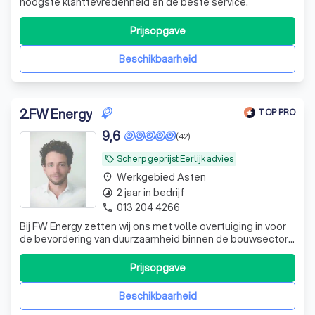
hoogste klanttevredenheid en de beste service.
Prijsopgave
Beschikbaarheid
2
.
FW Energy
TOP PRO
9,6
(42)
Scherp geprijst Eerlijk advies
local_offer
Werkgebied Asten
place
2 jaar in bedrijf
timelapse
013 204 4266
phone
Bij FW Energy zetten wij ons met volle overtuiging in voor
de bevordering van duurzaamheid binnen de bouwsector.
Onze missie is het ondersteunen van woning- en
bedrijfspandeigenaren bij het verkrijgen van een officieel
Prijsopgave
energielabel, wat essentieel is in het streven naar een
energiezuinigere toekomst
Beschikbaarheid