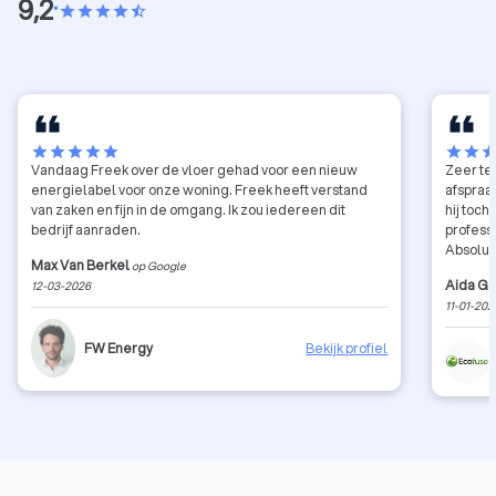
9,2
•
star
star
star
star
star_half
star
star
star
star
star
star
star
sta
Vandaag Freek over de vloer gehad voor een nieuw
Zeer te
energielabel voor onze woning. Freek heeft verstand
afspraa
van zaken en fijn in de omgang. Ik zou iedereen dit
hij toc
bedrijf aanraden.
profess
Absoluu
Max Van Berkel
op Google
Aida G
12-03-2026
11-01-202
FW Energy
Bekijk profiel