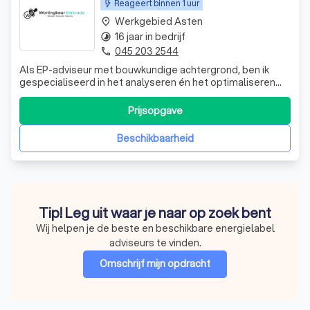
Reageert binnen 1 uur
Werkgebied Asten
place
16 jaar in bedrijf
timelapse
045 203 2544
phone
Als EP-adviseur met bouwkundige achtergrond, ben ik
gespecialiseerd in het analyseren én het optimaliseren
van de energieprestatie van zowel woningen als
bedrijfspanden. Jarenlange ervaring in deze sector stelt
Prijsopgave
mij in staat complexe vraagstukken helder te vertalen naar
praktische adviezen en oplossi
Beschikbaarheid
Tip! Leg uit waar je naar op zoek bent
Wij helpen je de beste en beschikbare energielabel
adviseurs te vinden.
Omschrijf mijn opdracht