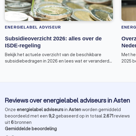
ENERGIELABEL ADVISEUR
ENERG
Subsidieoverzicht 2026: alles over de
Overz
ISDE-regeling
Neder
Bekijk het actuele overzicht van de beschikbare
Met he
subsidiebedragen in 2026 en lees wat er veranderd
2025 be
is aan de voorwaarden van de ISDE-regeling.
subsid
zoals 
Deze v
Invest
energie
Reviews over energielabel adviseurs in Asten
overzic
Onze
energielabel adviseurs
in
Asten
worden gemiddeld
beoordeeld met een
9,2
gebaseerd op in totaal
2.671
reviews
uit
6
bronnen
Gemiddelde beoordeling