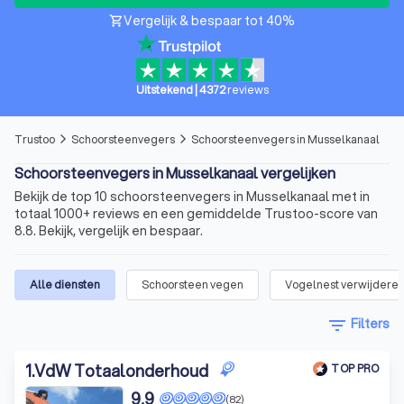
Vergelijk & bespaar tot 40%
shopping_cart
Uitstekend
|
4372
reviews
Trustoo
Schoorsteenvegers
Schoorsteenvegers in Musselkanaal
arrow_forward_ios
arrow_forward_ios
Schoorsteenvegers in Musselkanaal vergelijken
Bekijk de top 10 schoorsteenvegers in Musselkanaal met in
totaal 1000+ reviews en een gemiddelde Trustoo-score van
8.8. Bekijk, vergelijk en bespaar.
Alle diensten
Schoorsteen vegen
Vogelnest verwijderen 
filter_list
Filters
1
.
VdW Totaalonderhoud
TOP PRO
9,9
(82)