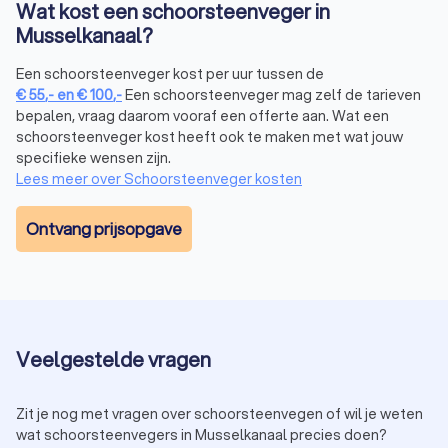
Wat kost een schoorsteenveger in
Verzekering:
Jaarlijks schoorsteenvegen is verplicht
voor de verzekering. Veel verzekeraars eisen een geldig
Musselkanaal?
veegcertificaat als voorwaarde voor dekking bij een
schoorsteenbrand. Regelmatig onderhoud voorkomt
Een schoorsteenveger kost per uur tussen de
discussies bij schadeclaims.
€
55
,-
en
€
100
,-
Een schoorsteenveger mag zelf de tarieven
Een professioneel veegbedrijf in Musselkanaal zorgt dat je je
bepalen, vraag daarom vooraf een offerte aan. Wat een
schoorsteen optimaal schoonhoudt en garandeert dat je
schoorsteenveger kost heeft ook te maken met wat jouw
specifieke wensen zijn.
verzekerd bent in geval van een schoorsteenbrand. Bij zelf
Lees meer over Schoorsteenveger kosten
schoorsteenvegen loop je niet alleen het risico dat je dingen
over het hoofd ziet, maar het wordt vaak ook niet erkend door
je opstalverzekering.
Ontvang prijsopgave
Hoe gaat een schoorsteenveger uit
Musselkanaal te werk?
Om je schoorsteen schoon en obstakelvrij te maken, neemt
Veelgestelde vragen
een professionele schoorsteenveger uit Musselkanaal de
volgende stappen:
Schoorsteen controleren:
De schoorsteenveger begint
Zit je nog met vragen over schoorsteenvegen of wil je weten
met een visuele inspectie van het rookkanaal om te kijken
wat schoorsteenvegers in Musselkanaal precies doen?