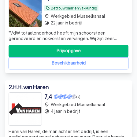
Betrouwbaar en vakkundig
local_offer
Werkgebied Musselkanaal
place
22 jaar in bedrijf
timelapse
"
VdW totaalonderhoud heeft mijn schoorsteen
gerenoveerd en nokvorsten vervangen. Wij zijn zeer
tevreden en raden een samenwerking aan. De kwaliteit is
goed!
"
Prijsopgave
Beschikbaarheid
2
.
H.H. van Haren
7,4
(7)
Werkgebied Musselkanaal
place
4 jaar in bedrijf
timelapse
Henri van Haren, de man achter het bedrijf, is een
gediplomeerd gezel schoorsteenveger. Door zijn kennis