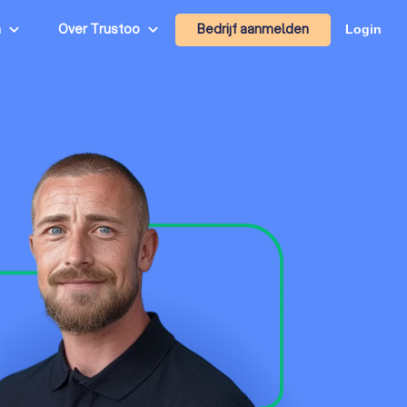
Bedrijf aanmelden
n
Over Trustoo
Login