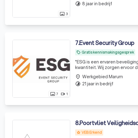
8 jaar in bedrijf
timelapse
3
photo_size_select_actual
7
.
Event Security Group
Gratis kennismakingsgesprek
local_offer
"ESG is een ervaren beveiligin
kwantiteit. Wij zorgen ervoor 
voor ons van belang. Niet alle
Werkgebied Marum
place
21 jaar in bedrijf
timelapse
7
1
photo_size_select_actual
videocam
8
.
Poortvliet Veiligheids
VEB Erkend
grade