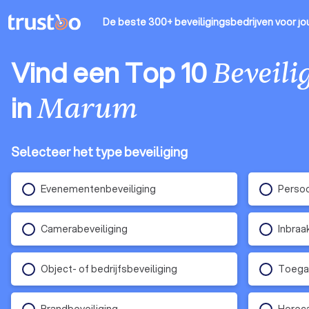
De beste 300+ beveiligingsbedrijven
voor jo
Vind een Top 10
Beveili
in
Marum
Selecteer het type beveiliging
Evenementenbeveiliging
Persoo
Camerabeveiliging
Inbraa
Object- of bedrijfsbeveiliging
Toega
Brandbeveiliging
Horeca