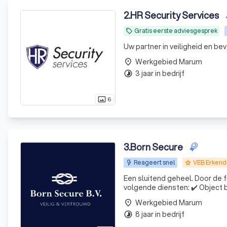
2
.
HR Security Services
Gratis eerste adviesgesprek
local_offer
Uw partner in veiligheid en bev
Werkgebied Marum
place
3 jaar in bedrijf
timelapse
6
photo_size_select_actual
3
.
Born Secure
Reageert snel
VEB Erkend
grade
Een sluitend geheel. Door de f
volgende diensten: ✔️ Object beveiliging ✔️Nachtbewaking ✔️Hotelbeveiliging ✔️ Ad hoc beveiliging Wil je
meer weten? Stuur ons dan ee
Werkgebied Marum
place
8 jaar in bedrijf
timelapse