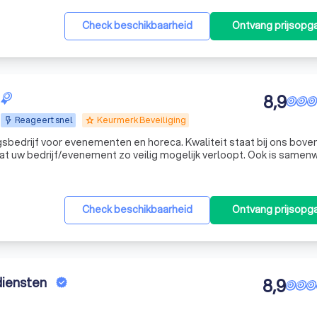
Check beschikbaarheid
Ontvang prijsopg
8,9
Reageert snel
Keurmerk Beveiliging
grade
gsbedrijf voor evenementen en horeca. Kwaliteit staat bij ons bove
dat uw bedrijf/evenement zo veilig mogelijk verloopt. Ook is samen
en tussen de beveiligers onderling, maar ook met de organisatie(s)
Check beschikbaarheid
Ontvang prijsopg
diensten
8,9