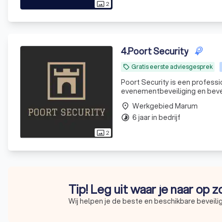
2
photo_size_select_actual
4
.
Poort Security
Gratis eerste adviesgesprek
local_offer
Poort Security is een professio
evenementbeveiliging en bevei
Werkgebied Marum
place
6 jaar in bedrijf
timelapse
2
photo_size_select_actual
Tip! Leg uit waar je naar op 
Wij helpen je de beste en beschikbare beveilig