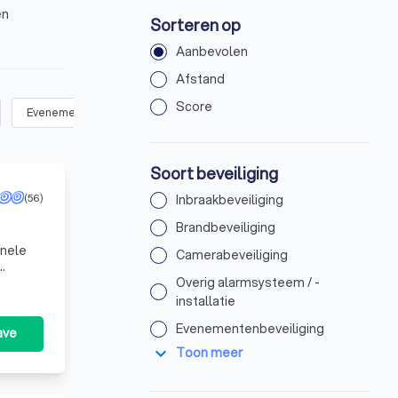
en
Sorteren op
Aanbevolen
Afstand
Score
Evenementenbeveiliging
(
13
)
Toegangscontrole
(
16
)
Wink
Soort beveiliging
(56)
Inbraakbeveiliging
Brandbeveiliging
Camerabeveiliging
en en
Overig alarmsysteem / -
installatie
Evenementenbeveiliging
ave
expand_more
Toon meer