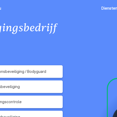
u
Dienste
gingsbedrijf
nsbeveiliging / Bodyguard
kbeveiliging
ngscontrole
beveiliging