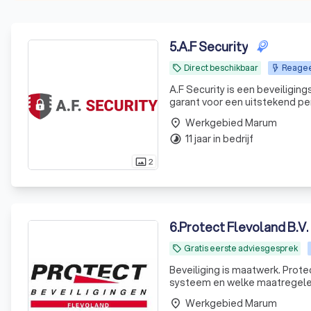
5
.
A.F Security
Direct beschikbaar
Reagee
local_offer
A.F Security is een beveiligin
garant voor een uitstekend per
Werkgebied Marum
place
11 jaar in bedrijf
timelapse
2
photo_size_select_actual
6
.
Protect Flevoland B.V.
Gratis eerste adviesgesprek
local_offer
Beveiliging is maatwerk. Prote
systeem en welke maatregelen 
natuurlijk rekening met uw we
Werkgebied Marum
place