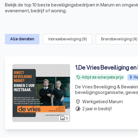
Bekijk de top 10 beste beveiligingsbedrijven in Marum en omgevin
evenement, bedrijf of woning.
Alle diensten
Inbraakbeveiliging
(
9
)
Brandbeveiliging
(
9
)
1
.
De Vries Beveiliging en
Altijd de scherpste prijs
Re
local_offer
De Vries Beveiliging & Bewaking De Vries Beveiliging & Bewaking is een betrouwbare en profess
beveiligingsorganisatie, geve
Friesland. Wij leveren hoogwa
Werkgebied Marum
place
pa
2 jaar in bedrijf
timelapse
5
photo_size_select_actual