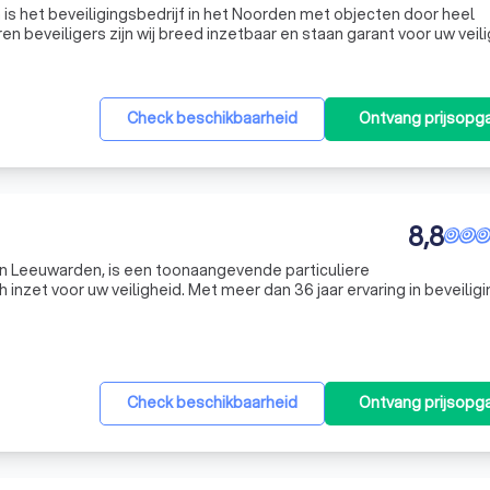
 is het beveiligingsbedrijf in het Noorden met objecten door heel
en beveiligers zijn wij breed inzetbaar en staan garant voor uw veil
Check beschikbaarheid
Ontvang prijsopg
8,8
in Leeuwarden, is een toonaangevende particuliere
h inzet voor uw veiligheid. Met meer dan 36 jaar ervaring in beveilig
 door onze expertise, transparantie en korte communicatielijnen. O
Check beschikbaarheid
Ontvang prijsopg