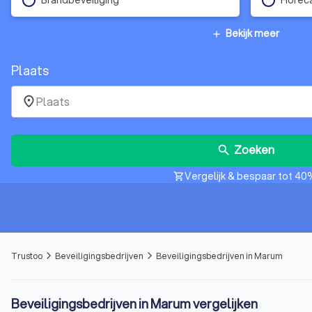
Bekijk meer
add
Plaats
place
Zoeken
search
Vergelijk & bespaar tot 40
shopping_cart
Trustoo
Beveiligingsbedrijven
Beveiligingsbedrijven in Marum
arrow_forward_ios
arrow_forward_ios
Beveiligingsbedrijven in Marum vergelijken