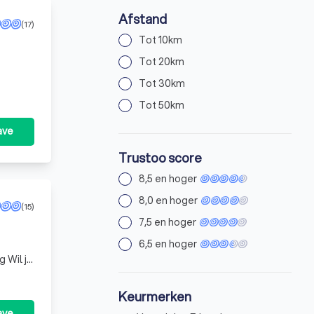
Afstand
(17)
Tot 10km
Tot 20km
Tot 30km
Tot 50km
ave
Trustoo score
8,5 en hoger
8,0 en hoger
(15)
7,5 en hoger
6,5 en hoger
Keurmerken
ave