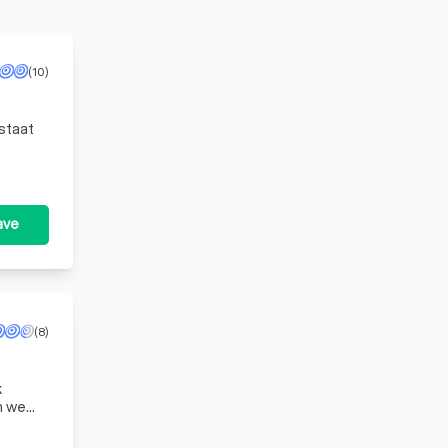
(10)
 staat
ave
(8)
k
n we
locatie