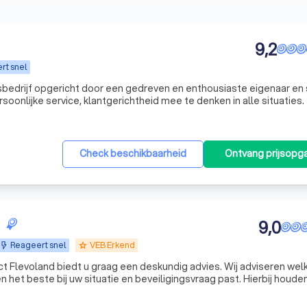
9,2
rt snel
gsbedrijf opgericht door een gedreven en enthousiaste eigenaar en
soonlijke service, klantgerichtheid mee te denken in alle situaties.
Check beschikbaarheid
Ontvang prijsopg
9,0
Reageert snel
VEB Erkend
grade
ct Flevoland biedt u graag een deskundig advies. Wij adviseren wel
het beste bij uw situatie en beveiligingsvraag past. Hierbij houde
nsen. Daarom komen we altijd eerst bij u langs voor een opname op 