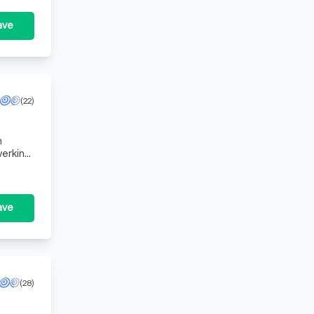
ave
(22)
n
werking
 w
ave
(28)