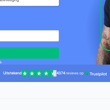
%
Uitstekend
4374
reviews op