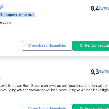
9,4
Reageert binnen 1 uur
eiliging
Check beschikbaarheid
Ontvang prijsopg
9,3
lexibiliteit van Born Secure en ervaren professionals bieden wij de
n bericht.
Check beschikbaarheid
Ontvang prijsopg