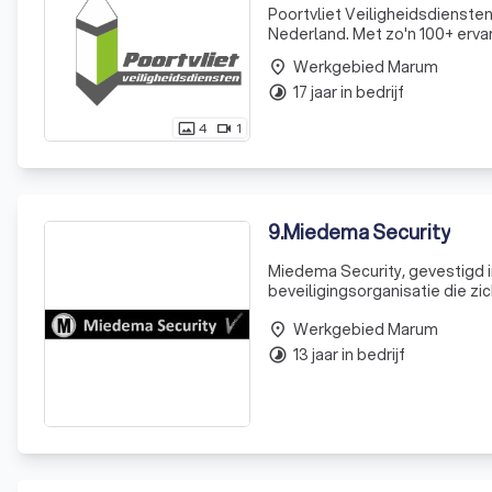
Poortvliet Veiligheidsdiensten
Nederland. Met zo'n 100+ ervar
en die van anderen.
Werkgebied Marum
place
17 jaar in bedrijf
timelapse
4
1
photo_size_select_actual
videocam
9
.
Miedema Security
Miedema Security, gevestigd 
beveiligingsorganisatie die zic
politie, onderscheiden we ons
Werkgebied Marum
team van toegewij
place
13 jaar in bedrijf
timelapse