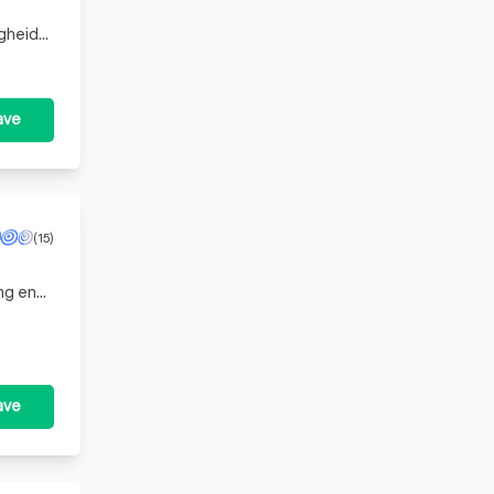
igheid
ave
(15)
ing en
ns
ave