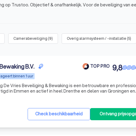
g op Trustoo. Objectief & onafhankelijk. Voor de beveiliging van e
Camerabeveiliging
(
9
)
Overig alarmsysteem / -installatie
(
5
)
 Bewaking B.V.
9,8
TOP PRO
ageert binnen 1 uur
ionele
stigd in Emmen en actief in heel Drenthe en delen van Groningen en
ardige beveiligingsdiensten aan bedrijven, instellingen, evenement
Check beschikbaarheid
Ontvang prijsopg