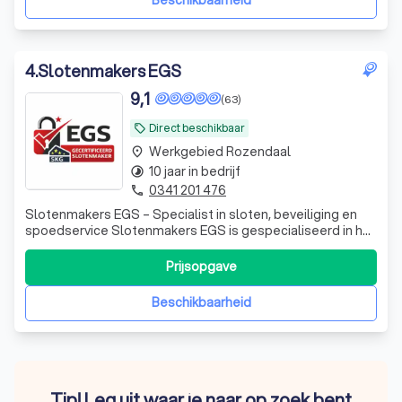
Beschikbaarheid
4
.
Slotenmakers EGS
9,1
(63)
Direct beschikbaar
local_offer
Werkgebied Rozendaal
place
10 jaar in bedrijf
timelapse
0341 201 476
phone
Slotenmakers EGS – Specialist in sloten, beveiliging en
spoedservice Slotenmakers EGS is gespecialiseerd in het
schadevrij openen, repareren en vervangen van sloten. Wij
helpen zowel particulieren als bedrijven met alle soorten
Prijsopgave
slotproblemen, zoals buitensluitingen, kapotte sloten,
cilinders verva
Beschikbaarheid
Tip! Leg uit waar je naar op zoek bent