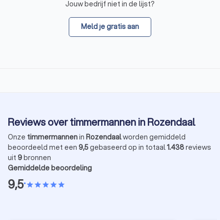
Jouw bedrijf niet in de lijst?
Meld je gratis aan
Reviews over timmermannen in Rozendaal
Onze
timmermannen
in
Rozendaal
worden gemiddeld
beoordeeld met een
9,5
gebaseerd op in totaal
1.438
reviews
uit
9
bronnen
Gemiddelde beoordeling
9,5
•
star
star
star
star
star