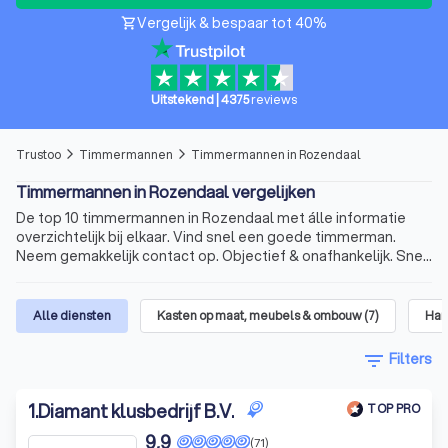
Vergelijk & bespaar tot 40%
shopping_cart
Uitstekend
|
4375
reviews
Trustoo
Timmermannen
Timmermannen in Rozendaal
arrow_forward_ios
arrow_forward_ios
Timmermannen in Rozendaal vergelijken
De top 10 timmermannen in Rozendaal met álle informatie
overzichtelijk bij elkaar. Vind snel een goede timmerman.
Neem gemakkelijk contact op. Objectief & onafhankelijk. Snel
en betrouwbaar.
Alle diensten
Kasten op maat, meubels & ombouw
(
7
)
Han
filter_list
Filters
1
.
Diamant klusbedrijf B.V.
TOP PRO
9,9
(71)