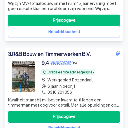
Wij zijn MV-totaalbouw, En met ruim 15 jaar ervaring moet
geen enkele klus een probleem zijn voor ons! Wij zijn
gespecialiseerd in het zetten van wanden en plafonds.
Denk aan: -geluids isolerende wanden/plafonds -
Prijsopgave
wanden/plafonds geïsoleerd tegen warmte/kou -voorzet
wanden -scheidings wanden -verla
Beschikbaarheid
3
.
R&B Bouw en Timmerwerken B.V.
9,4
(15)
Gratis eerste adviesgesprek
local_offer
Werkgebied Rozendaal
place
3 jaar in bedrijf
timelapse
0316 201 058
phone
Kwaliteit staat bij mij boven kwantiteit! Ik ben een
timmerman met oog voor detail. Met alle opleidingen op
zak en mijn 23 jaar ervaring, lever ik secuur en net werk. Ik
plan niet ver vooruit, maar richt mij op de korte termijn. Ik
Prijsopgave
kan daardoor snel bij u de werkzaamheden starten.