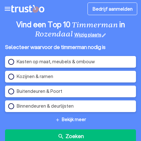
menu
Bedrijf aanmelden
Vind een Top 10
in
Timmerman
Rozendaal
Wijzig plaats
edit
Selecteer waarvoor de timmerman nodig is
Kasten op maat, meubels & ombouw
Kozijnen & ramen
Buitendeuren & Poort
Binnendeuren & deurlijsten
Bekijk meer
add
Zoeken
search