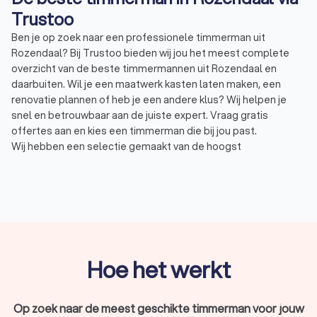
Trustoo
Ben je op zoek naar een professionele timmerman uit
Rozendaal? Bij Trustoo bieden wij jou het meest complete
overzicht van de beste timmermannen uit Rozendaal en
daarbuiten. Wil je een maatwerk kasten laten maken, een
renovatie plannen of heb je een andere klus? Wij helpen je
snel en betrouwbaar aan de juiste expert. Vraag gratis
offertes aan en kies een timmerman die bij jou past.
Wij hebben een selectie gemaakt van de hoogst
beoordeelde timmermannen uit Rozendaal. Deze vakmensen
hebben een uitstekende Trustoo-score van 8.8.
Wat is een timmerman?
Een timmerman is een expert in houtbewerking die
verantwoordelijk is voor het maken, repareren en
Hoe het werkt
onderhouden van houten constructies. Het werk van een
timmerman varieert van het maken van meubels tot grote
bouwprojecten. Timmermannen uit Rozendaal zijn nodig voor:
Op zoek naar de meest geschikte timmerman voor jouw
Het maken en plaatsen van houten kozijnen, deuren en