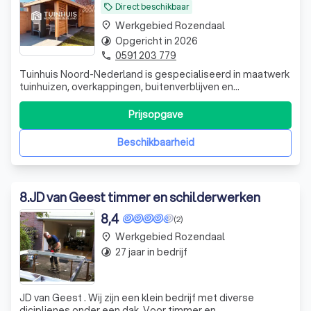
Direct beschikbaar
local_offer
Werkgebied Rozendaal
place
Opgericht in 2026
timelapse
0591 203 779
phone
Tuinhuis Noord-Nederland is gespecialiseerd in maatwerk
tuinhuizen, overkappingen, buitenverblijven en
schuttingen. Wij helpen klanten bij zowel praktische
bouwpakketten voor de doe-het-zelver als complete
Prijsopgave
maatwerkprojecten inclusief levering en montage. Of het
nu gaat om een eenvoudige overkapping
Beschikbaarheid
8
.
JD van Geest timmer en schilderwerken
8,4
(2)
Werkgebied Rozendaal
place
27 jaar in bedrijf
timelapse
JD van Geest . Wij zijn een klein bedrijf met diverse
diciplienes onder een dak. Voor timmer en