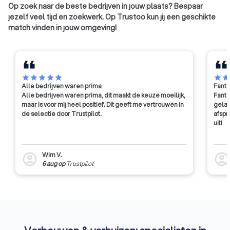
Op zoek naar de beste bedrijven in jouw plaats? Bespaar
jezelf veel tijd en zoekwerk. Op Trustoo kun jij een geschikte
match vinden in jouw omgeving!
star
star
star
star
star
star
sta
Alle bedrijven waren prima
Fanta
Alle bedrijven waren prima, dit maakt de keuze moeilijk,
Fanta
maar is voor mij heel positief. Dit geeft me vertrouwen in
gelat
de selectie door Trustpilot.
afspr
uit!
Wim V.
account_circle
account_circl
6 aug
op
Trustpilot