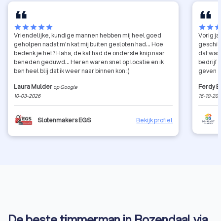
star
star
star
star
star
star
star
sta
Vriendelijke, kundige mannen hebben mij heel goed
Vorig ja
geholpen nadat m’n kat mij buiten gesloten had… Hoe
geschild
bedenk je het? Haha, de kat had de onderste knip naar
dat was
beneden geduwd… Heren waren snel op locatie en ik
bedrijf
ben heel blij dat ik weer naar binnen kon :)
geven 
Laura Mulder
Ferdy 
op Google
10-03-2026
16-10-20
Slotenmakers EGS
Bekijk profiel
De beste timmerman in Rozendaal via