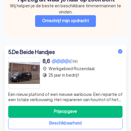
Wij helpen je de beste en beschikbare timmermannen te
vinden.
Omschrijf mijn opdracht
5
.
De Beide Handjes
8,6
(6)
Werkgebied Rozendaal
place
25 jaar in bedrijf
timelapse
Een nieuw plafond of een nieuwe aanbouw. Een repartie of
een totale verbouwing. Het repareren van houtrot of het
plaatsen van nieuwe kozijnen, ramen en deuren.
Onderhoudsbedrijf De Beide Handjes staat klaar voor het
Prijsopgave
totale onderhoud van uw woning of bedrijfspand.
werkplaats De Beide Handjes De Beide
Beschikbaarheid