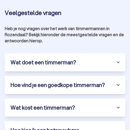
Spoedservice:
vind een timmerman uit Rozendaal die
snel beschikbaar is voor urgente klussen.
Veelgestelde vragen
Breed aanbod:
van meubeltimmermannen tot
bouwspecialisten.
Vind een timmerman uit Rozendaal die bij je
Heb je nog vragen over het werk van timmermannen in
past
Rozendaal? Bekijk hieronder de meestgestelde vragen en de
antwoorden hierop.
Timmerman nodig? Bij Trustoo hebben we de top 10 beste
timmermannen uit Rozendaal geselecteerd met een
gemiddelde Trustoo-score van 8.8. Begin vandaag nog met
het vinden van een betrouwbare timmerman voor jouw klus.
Wat doet een timmerman?
Vraag gratis offertes aan en vergelijk timmermannen op prijs
en kwaliteit.
Hoe vind je een goedkope timmerman?
Wat kost een timmerman?