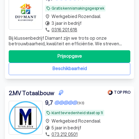
Gratis kennismakingsgesprek
local_offer
Werkgebied Rozendaal
place
3 jaar in bedrijf
timelapse
0316 201 618
phone
Bij klussenbedrijf Diamant zijn we trots op onze
betrouwbaarheid, kwaliteit en efficiëntie. We streven
ernaar om elke klus op tijd en binnen het budget af te
ronden, zonder concessies te doen aan de kwaliteit van
Prijsopgave
het werk. Voor diensten zoals timmerwerk, schilderwerk,
loodgieterij, elektrische insta
Beschikbaarheid
2
.
MV Totaalbouw
TOP PRO
9,7
(93)
klant tevredenheid staat op 1!
local_offer
Werkgebied Rozendaal
place
5 jaar in bedrijf
timelapse
073 212 0501
phone