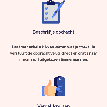
timmermannen uit Rozendaal zorgen voor een veilige en
stevige montage.
Renovatie:
bij renovaties van woningen en
bedrijfspanden speelt de timmerman een belangrijke
rol, zoals bij het vernieuwen van gevels of plafonds.
Met een timmerman uit Rozendaal weet je zeker dat jouw
Beschrijf je opdracht
project veilig, duurzaam en volgens jouw wensen wordt
uitgevoerd.
Laat met enkele klikken weten wat je zoekt. Je
verstuurt de opdracht veilig, direct en gratis naar
Waarom een professionele timmerman
kiezen?
maximaal 4 uitgekozen timmermannen.
Het inschakelen van een professionele timmerman uit
Rozendaal biedt diverse voordelen:
Kwaliteit:
een professionele timmerman uit Rozendaal
werkt met hoogwaardige materialen en zorgt voor een
duurzaam resultaat.
Vakmanschap:
met een ervaren timmerman uit
Rozendaal ben je verzekerd van precisie en
professionaliteit.
Garantie:
veel timmermannen uit Rozendaal bieden
Vergelijk prijzen