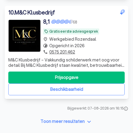
10
.
M&C Klusbedrijf
8,1
(2)
Gratis eerste adviesgesprek
local_offer
Werkgebied Rozendaal
place
Opgericht in 2026
timelapse
0575 201 462
phone
M&C Klusbedrijf – Vakkundig schilderwerk met oog voor
detail Bij M&C Klusbedrijf staan kwaliteit, betrouwbaarheid
en een nette afwerking centraal. Wij verzorgen
professioneel schilderwerk voor zowel particuliere als
Prijsopgave
zakelijke klanten. Of het nu gaat om het schilderen van
binnenruimtes, muren, plafo
Beschikbaarheid
Bijgewerkt: 07-08-2026 om 16:15
info
keyboard_arrow_down
Toon meer resultaten