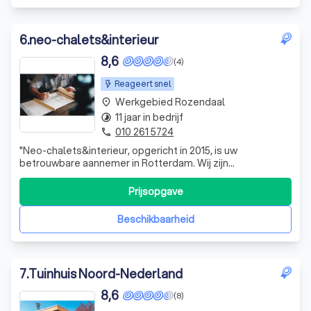
6
.
neo-chalets&interieur
8,6
(4)
Reageert snel
Werkgebied Rozendaal
place
11 jaar in bedrijf
timelapse
010 261 5724
phone
"Neo-chalets&interieur, opgericht in 2015, is uw
betrouwbare aannemer in Rotterdam. Wij zijn
gespecialiseerd in renovatie, verbouwing, maatwerk
kasten, meubels & ombouw, zolder & vliering, wanden &
Prijsopgave
muren, plafond, vloer, veranda's, schuur & overkappingen,
binnendeuren & deurlijsten, overig timmerwer
Beschikbaarheid
7
.
Tuinhuis Noord-Nederland
8,6
(8)