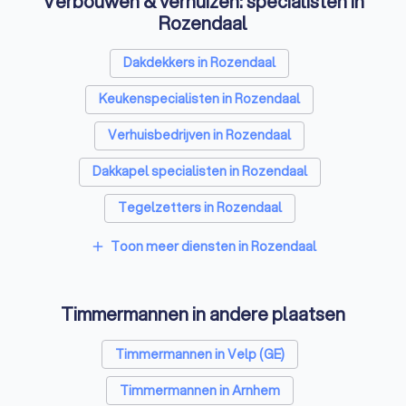
Verbouwen & verhuizen: specialisten in
Rozendaal
Dakdekkers in Rozendaal
Keukenspecialisten in Rozendaal
Verhuisbedrijven in Rozendaal
Dakkapel specialisten in Rozendaal
Tegelzetters in Rozendaal
Sloopbedrijven in Rozendaal
Toon meer diensten in Rozendaal
add
Bouwkundige keurders in Rozendaal
Timmermannen in andere plaatsen
Opslagruimtes in Rozendaal
Metselaars in Rozendaal
Timmermannen in Velp (GE)
Timmermannen in Arnhem