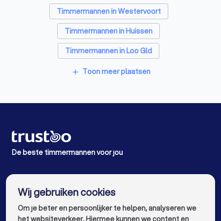
Timmermannen in Westervoort
Timmermannen in Huissen
Timmermannen in Loo Gld
Timmermannen in Oosterbeek
Toon meer plaatsen
add
Timmermannen in Dieren
Timmermannen in Zevenaar
Timmermannen in Elst
Timmermannen in Doesburg
Timmermannen in Amsterdam
De beste timmermannen voor jou
Timmermannen in Rotterdam
info@trustoo.nl
Timmermannen in Den Haag
Wij gebruiken cookies
Om je beter en persoonlijker te helpen, analyseren we
Timmermannen in Utrecht
het websiteverkeer. Hiermee kunnen we content en