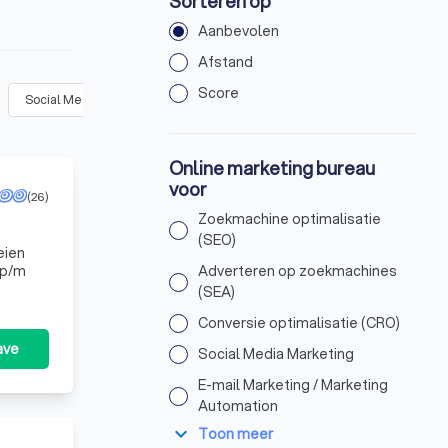
Sorteren op
Aanbevolen
Afstand
Score
Social Media Marketing
(
10
)
E-mail Marketing / Marketing Automat
Online marketing bureau
voor
(26)
Zoekmachine optimalisatie
(SEO)
eien
 p/m
Adverteren op zoekmachines
(SEA)
Conversie optimalisatie (CRO)
ave
Social Media Marketing
E-mail Marketing / Marketing
Automation
expand_more
Toon meer