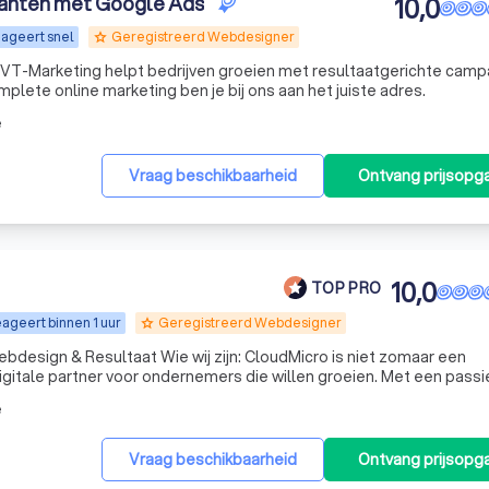
lanten met Google Ads
10,0
ageert snel
Geregistreerd Webdesigner
grade
 VT-Marketing helpt bedrijven groeien met resultaatgerichte cam
lete online marketing ben je bij ons aan het juiste adres.
e
Vraag beschikbaarheid
Ontvang prijsopg
10,0
TOP PRO
ageert binnen 1 uur
Geregistreerd Webdesigner
grade
wij zijn: CloudMicro is niet zomaar een
igitale partner voor ondernemers die willen groeien. Met een passi
r conversie creëren wij professionele websites en webshops die 
e
Vraag beschikbaarheid
Ontvang prijsopg