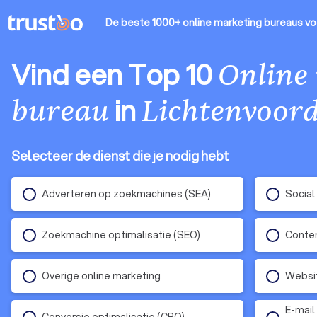
De beste 1000+ online marketing bureaus
vo
Vind een Top 10
Online
in
bureau
Lichtenvoor
Selecteer de dienst die je nodig hebt
Adverteren op zoekmachines (SEA)
Social
Zoekmachine optimalisatie (SEO)
Conten
Overige online marketing
Websit
E-mail
Conversie optimalisatie (CRO)