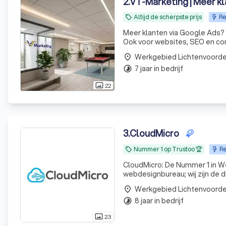
2
.
VT-Marketing | Meer k
Altijd de scherpste prijs
Re
local_offer
Meer klanten via Google Ads?
Ook voor websites, SEO en comp
Werkgebied Lichtenvoord
place
7 jaar in bedrijf
timelapse
22
photo_size_select_actual
3
.
CloudMicro
Nummer 1 op Trustoo 🏆
Re
local_offer
CloudMicro: De Nummer 1 in Webdesign & Resultaat Wie 
webdesignbureau; wij zijn de d
design en een scherp oog voo
Werkgebied Lichtenvoord
place
waar ze
8 jaar in bedrijf
timelapse
23
photo_size_select_actual