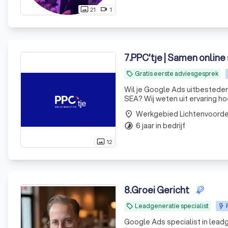
21
1
photo_size_select_actual
videocam
7
.
PPC'tje | Samen online
Gratis eerste adviesgesprek
local_offer
Wil je Google Ads uitbesteden 
SEA? Wij weten uit ervaring h
We denken strategisch mee me
Werkgebied Lichtenvoord
place
actief,
6 jaar in bedrijf
timelapse
12
photo_size_select_actual
8
.
Groei Gericht
Leadgeneratie specialist
local_offer
Google Ads specialist in lead