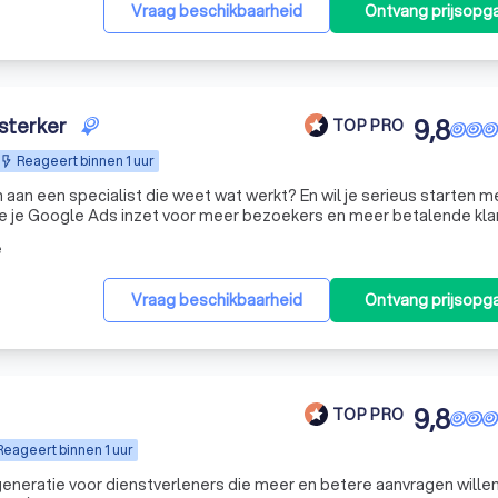
Vraag beschikbaarheid
Ontvang prijsopg
 sterker
9,8
TOP PRO
Reageert binnen 1 uur
aan een specialist die weet wat werkt? En wil je serieus starten m
oe je Google Ads inzet voor meer bezoekers en meer betalende kla
t jouw business. Niet één keer, maar continu. We volgen campag
e
Vraag beschikbaarheid
Ontvang prijsopg
9,8
TOP PRO
Reageert binnen 1 uur
generatie voor dienstverleners die meer en betere aanvragen willen