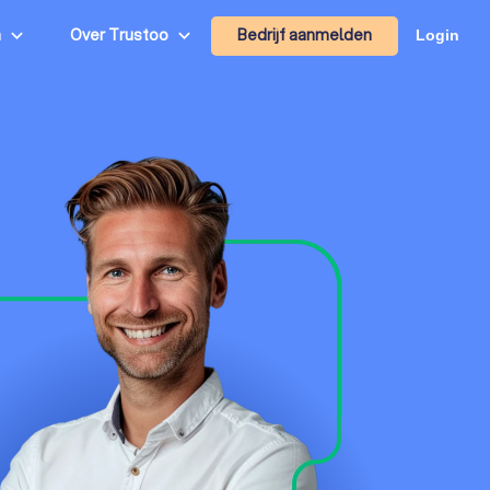
Bedrijf aanmelden
n
Over Trustoo
Login