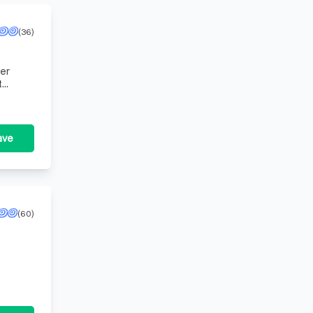
(36)
er
t
ave
(60)