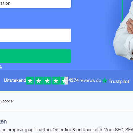
ation
%
Uitstekend
4374
reviews op
envoorde
ken
e en omgeving op Trustoo. Objectief & onafhankelijk. Voor SEO, SEA