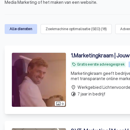
Media Marketing of het maken van een website.
Alle diensten
Zoekmachine optimalisatie (SEO)
(
18
)
Adver
1
.
Marketingkraam | Jouw 
Gratis eerste adviesgesprek
local_offer
Marketingkraam geeft bedrijve
met transparante online marke
Werkgebied Lichtenvoord
place
7 jaar in bedrijf
timelapse
9
photo_size_select_actual