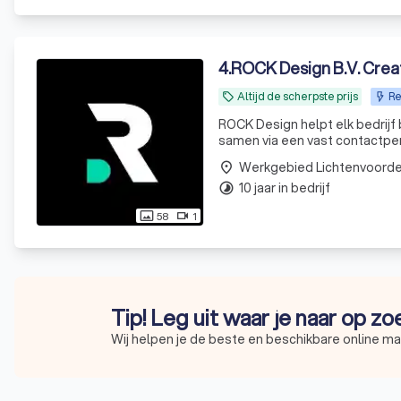
4
.
ROCK Design B.V. Creat
Altijd de scherpste prijs
Re
local_offer
ROCK Design helpt elk bedrijf 
samen via een vast contactpers
Werkgebied Lichtenvoord
place
10 jaar in bedrijf
timelapse
58
1
photo_size_select_actual
videocam
Tip! Leg uit waar je naar op z
Wij helpen je de beste en beschikbare online ma