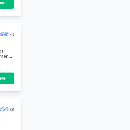
ave
(25)
et
nten.
nes
ave
(31)
.