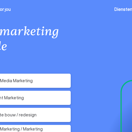
or jou
Dienste
 marketing
de
 Media Marketing
t Marketing
e bouw / redesign
 Marketing / Marketing