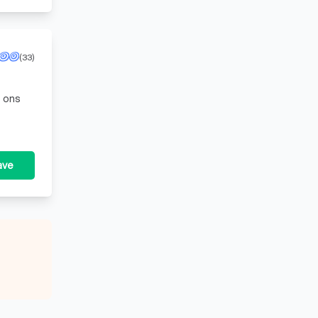
(33)
t ons
ave