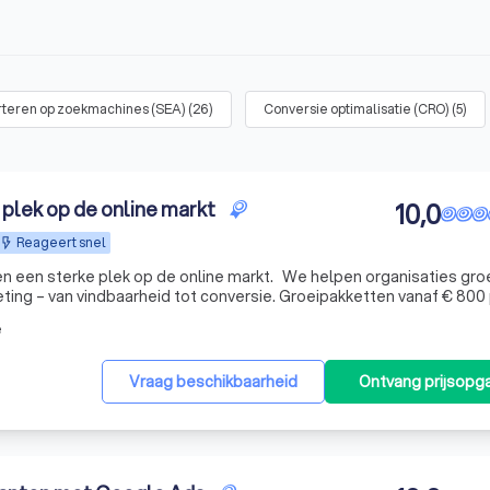
teren op zoekmachines (SEA)
(
26
)
Conversie optimalisatie (CRO)
(
5
)
plek op de online markt
10,0
Reageert snel
n een sterke plek op de online markt. We helpen organisaties gro
ting – van vindbaarheid tot conversie. Groeipakketten vanaf € 800
e
Vraag beschikbaarheid
Ontvang prijsopg