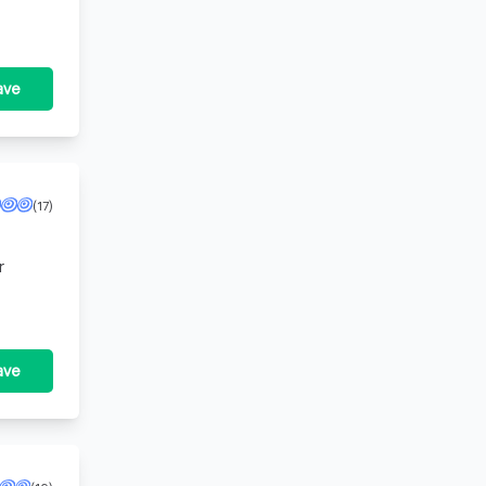
ave
(17)
r
ave