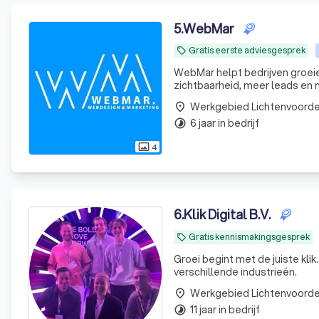
5
.
WebMar
Gratis eerste adviesgesprek
local_offer
WebMar helpt bedrijven groei
zichtbaarheid, meer leads en
opleveren.
Werkgebied Lichtenvoord
place
6 jaar in bedrijf
timelapse
4
photo_size_select_actual
6
.
Klik Digital B.V.
Gratis kennismakingsgesprek
local_offer
Groei begint met de juiste klik
verschillende industrieën.
Werkgebied Lichtenvoord
place
11 jaar in bedrijf
timelapse