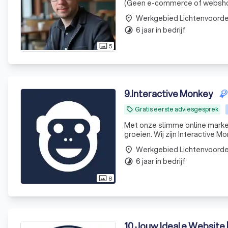
(Geen e-commerce of websho
Werkgebied Lichtenvoord
place
6 jaar in bedrijf
timelapse
5
photo_size_select_actual
9
.
Interactive Monkey
Gratis eerste adviesgesprek
local_offer
Met onze slimme online marke
groeien. Wij zijn Interactive M
Werkgebied Lichtenvoord
place
6 jaar in bedrijf
timelapse
8
photo_size_select_actual
10
.
Jouw Ideale Website 