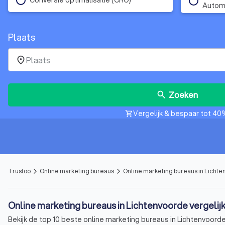
Autom
Plaats
place
Zoeken
search
Vergelijk & bespaar tot 40
shopping_cart
Trustoo
Online marketing bureaus
Online marketing bureaus in Licht
arrow_forward_ios
arrow_forward_ios
Online marketing bureaus in Lichtenvoorde vergelij
Bekijk de top 10 beste online marketing bureaus in Lichtenvoord