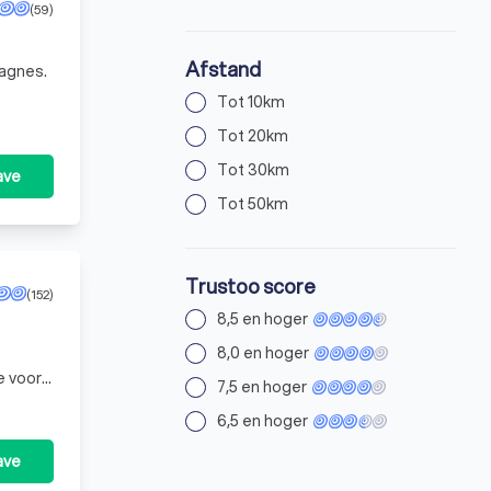
(59)
Afstand
pagnes.
Tot 10km
Tot 20km
Tot 30km
ave
Tot 50km
Trustoo score
(152)
8,5 en hoger
8,0 en hoger
e voor
7,5 en hoger
doen
6,5 en hoger
ave