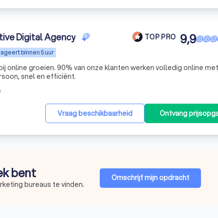
ive Digital Agency
9,9
TOP PRO
ageert binnen 5 uur
bij online groeien. 90% van onze klanten werken volledig online me
oon, snel en efficiënt.
e
Vraag beschikbaarheid
Ontvang prijsopg
oek bent
Omschrijf mijn opdracht
rketing bureaus te vinden.