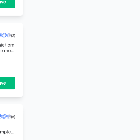
ave
(2)
hoe mooi
ave
(5)
samples