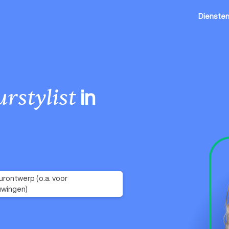
Dienste
in
urstylist
eurontwerp (o.a. voor
uwingen)