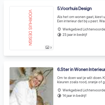
5
.
Voorhuis Design
Als het om wonen gaat, kiest u 
Een interieur dat bij u past. W
uw kantoor aan huis of uw keuk
Werkgebied Lichtenvoord
place
23 jaar in bedrijf
timelapse
3
photo_size_select_actual
6
.
Ster in Wonen Interieur
Om te doen wat je wilt doen. K
kleuren zoals rood, oranje of 
liever neutraal met grijs en beig
Werkgebied Lichtenvoord
place
14 jaar in bedrijf
timelapse