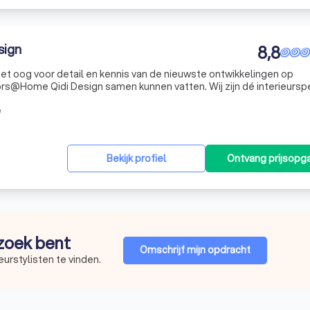
sign
8,8
et oog voor detail en kennis van de nieuwste ontwikkelingen op
ors@Home Qidi Design samen kunnen vatten. Wij zijn dé interieurspe
e kunt bij ons terecht voor alles op het gebied van (onder andere)
e
Bekijk profiel
Ontvang prijsopg
 zoek bent
Omschrijf mijn opdracht
eurstylisten te vinden.