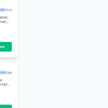
(17)
akter.
amer,
ave
(6)
de
e het