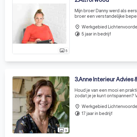
Mijn broer Danny werd als eers
broer een verstandelijke bepe
Svedex als productiemedewerke
Werkgebied Lichtenvoord
woning a
place
5 jaar in bedrijf
timelapse
5
photo_size_select_actual
3
.
Anne Interieur Advies
Houd je van een mooi en prakti
zodat je je kunt ontspannen? Vi
te ontdekken, zodat je zin hebt
Werkgebied Lichtenvoord
place
17 jaar in bedrijf
timelapse
9
photo_size_select_actual