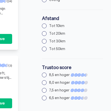
(24)
mijn
e
e
Afstand
Tot 10km
Tot 20km
ave
Tot 30km
Tot 50km
(3)
Trustoo score
eft,
8,5 en hoger
w stijl
8,0 en hoger
7,5 en hoger
6,5 en hoger
ave