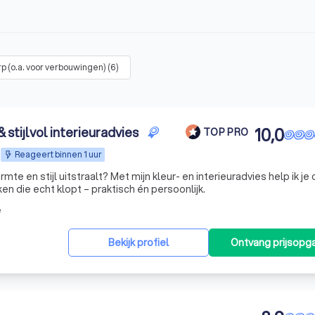
p (o.a. voor verbouwingen)
(
6
)
tijlvol interieuradvies
10,0
TOP PRO
Reageert binnen 1 uur
armte en stijl uitstraalt? Met mijn kleur- en interieuradvies help ik je
ken die echt klopt – praktisch én persoonlijk.
e
Bekijk profiel
Ontvang prijsopg