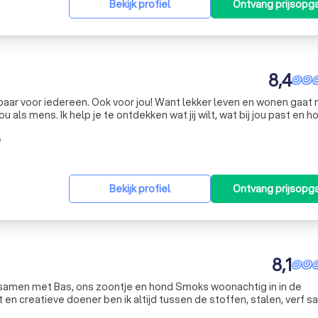
Bekijk profiel
Ontvang prijsopg
8,4
 Want lekker leven en wonen gaat niet om
 als mens. Ik help je te ontdekken wat jij wilt, wat bij jou past en 
lek te creëren waar je echt graag wilt zijn.
e
Bekijk profiel
Ontvang prijsopg
8,1
en samen met Bas, ons zoontje en hond Smoks woonachtig in in de
t en creatieve doener ben ik altijd tussen de stoffen, stalen, verf 
n. Het is voor mij een feestje om mensen te mogen helpen met het