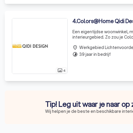
4
.
Colors@Home Qidi De
Een eigentijdse woonwinkel, m
interieurgebied. Zo zou je Col
van Varsseveld en omstreken. J
Werkgebied Lichtenvoord
raamdec
place
39 jaar in bedrijf
timelapse
4
photo_size_select_actual
Tip! Leg uit waar je naar op
Wij helpen je de beste en beschikbare interi