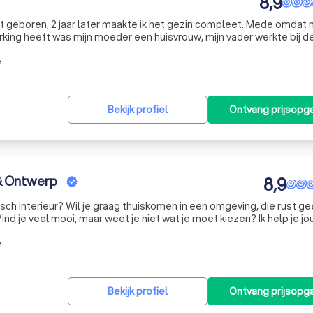
8,9
t geboren, 2 jaar later maakte ik het gezin compleet. Mede omdat 
rking heeft was mijn moeder een huisvrouw, mijn vader werkte bij d
r. Daarnaast was hij regelmatig te vinden in de schuur naast onz
e
Bekijk profiel
Ontvang prijsopg
 & Ontwerp
8,9
sch interieur? Wil je graag thuiskomen in een omgeving, die rust ge
nd je veel mooi, maar weet je niet wat je moet kiezen? Ik help je jou
 om thuis te blijven, vrienden uit te nodigen en te geniete
e
Bekijk profiel
Ontvang prijsopg