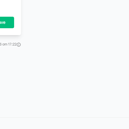
ave
6 om 17:22
info