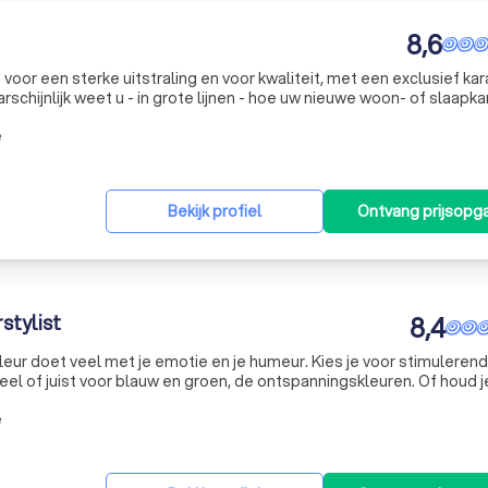
8,6
voor een sterke uitstraling en voor kwaliteit, met een exclusief kar
aarschijnlijk weet u - in grote lijnen - hoe uw nieuwe woon- of slaapk
en eruit komt te zien. Misschien twijfelt u nog over de d
e
Bekijk profiel
Ontvang prijsopg
stylist
8,4
leur doet veel met je emotie en je humeur. Kies je voor stimuleren
geel of juist voor blauw en groen, de ontspanningskleuren. Of houd j
e. De juiste kleur voor je interieur kiezen is niet altijd even
e