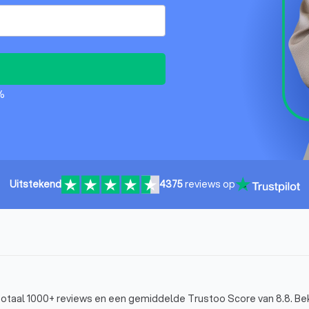
%
Uitstekend
4375
reviews op
n totaal 1000+ reviews en een gemiddelde Trustoo Score van 8.8. Beki