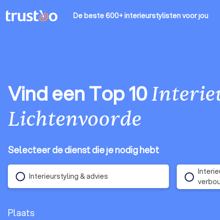
De beste 600+ interieurstylisten
voor jou
Vind een Top 10
Interie
Lichtenvoorde
Selecteer de dienst die je nodig hebt
Interi
Interieurstyling & advies
verbo
Plaats