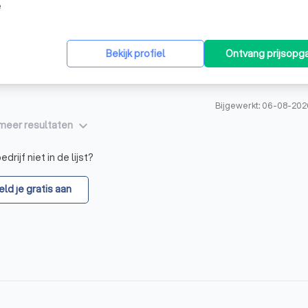
e
Bekijk profiel
Ontvang prijsopg
Bijgewerkt: 06-08-202
keyboard_arrow_down
meer resultaten
drijf niet in de lijst?
ld je gratis aan