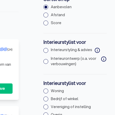
Aanbevolen
Afstand
Score
Interieurstylist voor
(24)
Interieurstyling & advies
info
Interieurontwerp (o.a. voor
info
verbouwingen)
 om van
Interieurstylist voor
ave
Woning
Bedrijf of winkel
Vereniging of instelling
Overig