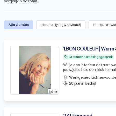
vergelijk & bespaar.
Alle diensten
Interieurstyling & advies
(
8
)
Interieurontwer
1
.
BON COULEUR | Warm & s
Gratis kennismakingsgesprek
local_offer
Wil je een interieur dat rust, w
jouw/jullie huis een plek te ma
Werkgebied Lichtenvoord
place
28 jaar in bedrijf
timelapse
18
photo_size_select_actual
2
.
Allforwood