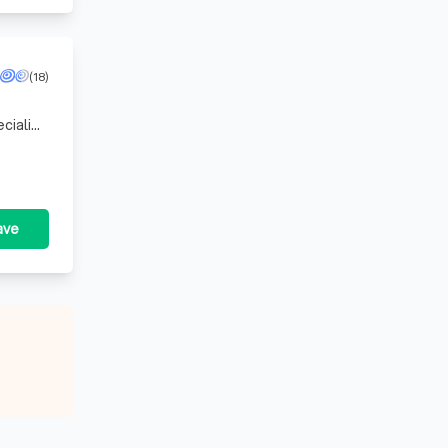
(18)
cialist
ave