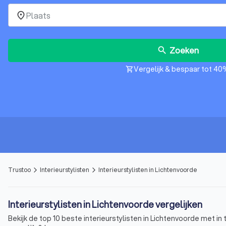
place
Zoeken
search
Vergelijk & bespaar tot 40
shopping_cart
Trustoo
Interieurstylisten
Interieurstylisten in Lichtenvoorde
arrow_forward_ios
arrow_forward_ios
Interieurstylisten in Lichtenvoorde vergelijken
Bekijk de top 10 beste interieurstylisten in Lichtenvoorde met i