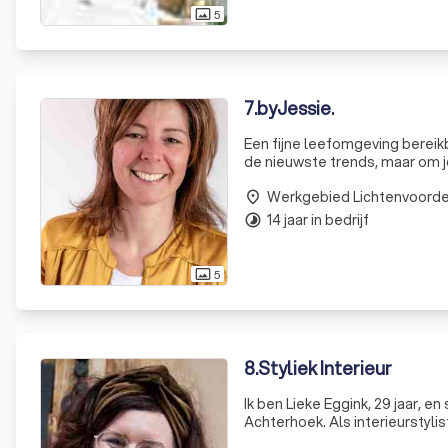
5
photo_size_select_actual
7
.
byJessie.
Een fijne leefomgeving bereikbaar voor iedereen. Ook voor jou!
de nieuwste trends, maar om jou
dat eruit kan zien. Om zo een p
Werkgebied Lichtenvoord
place
14 jaar in bedrijf
timelapse
5
photo_size_select_actual
8
.
Styliek Interieur
Ik ben Lieke Eggink, 29 jaar, 
Achterhoek. Als interieurstylis
en woon-accessoires te vinde