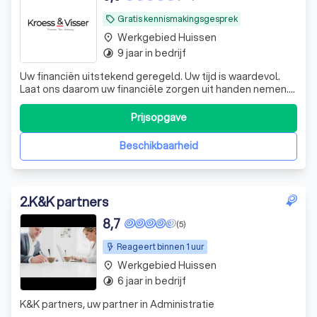
Gratis kennismakingsgesprek
local_offer
Werkgebied Huissen
place
9 jaar in bedrijf
timelapse
Uw financiën uitstekend geregeld. Uw tijd is waardevol.
Laat ons daarom uw financiële zorgen uit handen nemen.
De experts van KroessVisser beheren al uw financiële
processen van A tot Z, zodat u met een gerust hart kunt
Prijsopgave
ondernemen. KroessVisser | Finance - Tax - Advisory ☎️
Plan een GRATIS ADVIES
Beschikbaarheid
2
.
K&K partners
8,7
(5)
Reageert binnen 1 uur
Werkgebied Huissen
place
6 jaar in bedrijf
timelapse
K&K partners, uw partner in Administratie