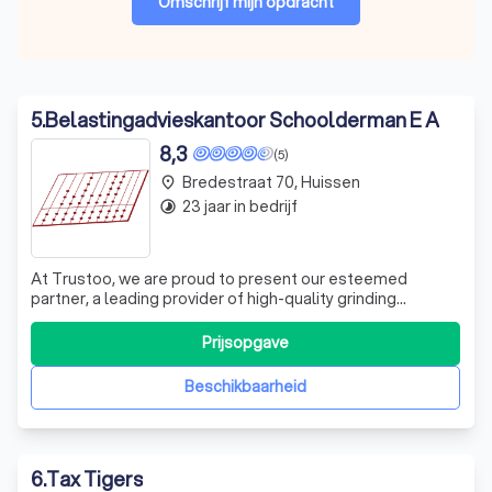
Omschrijf mijn opdracht
5
.
Belastingadvieskantoor Schoolderman E A
8,3
(5)
Bredestraat 70, Huissen
place
23 jaar in bedrijf
timelapse
At Trustoo, we are proud to present our esteemed
partner, a leading provider of high-quality grinding
machines and jaw crushers for the manufacturing industry.
With a strong focus on the production of lime powder, this
Prijsopgave
business has been serving the industry since 2022,
earning the trust and admirati
Beschikbaarheid
6
.
Tax Tigers