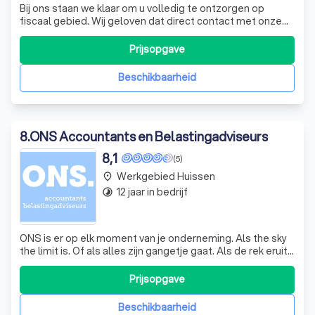
Bij ons staan we klaar om u volledig te ontzorgen op
fiscaal gebied. Wij geloven dat direct contact met onze
klanten de sleutel is tot een sterke betrokkenheid. Dit
stelt ons in staat om proactief in te spelen op uw unieke
Prijsopgave
situatie en behoeften. Of het nu gaat om
belastingaangiften, fiscale adviezen
Beschikbaarheid
8
.
ONS Accountants en Belastingadviseurs
8,1
(5)
Werkgebied Huissen
place
12 jaar in bedrijf
timelapse
ONS is er op elk moment van je onderneming. Als the sky
the limit is. Of als alles zijn gangetje gaat. Als de rek eruit
is. Of als het succes je voorbij streeft. Het is hollen of
stilstaan en dat besef is er bij ONS. ONS staat nooit aan
Prijsopgave
de zijlijn en nooit in de spotlights. We zijn er voor jou. Om s
Beschikbaarheid