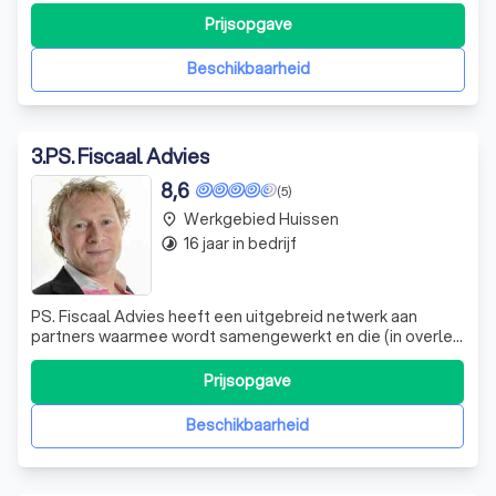
Prijsopgave
Beschikbaarheid
3
.
PS. Fiscaal Advies
8,6
(5)
Werkgebied Huissen
place
16 jaar in bedrijf
timelapse
PS. Fiscaal Advies heeft een uitgebreid netwerk aan
partners waarmee wordt samengewerkt en die (in overleg
met u) kunnen worden ingeschakeld: -advocaten en
notarissen -gespecialiseerde belastingadviseurs op het
Prijsopgave
gebied van internationaal belastingrecht en
omzetbelasting -mediators -administratiekan
Beschikbaarheid