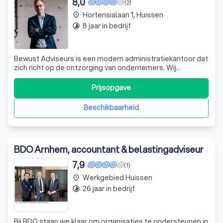
8,0
(2)
Hortensialaan 1, Huissen
place
8 jaar in bedrijf
timelapse
Bewust Adviseurs is een modern administratiekantoor dat
zich richt op de ontzorging van ondernemers. Wij
begrijpen dat de hedendaagse ondernemer geen
behoefte heeft aan saaie belastingverhalen, maar aan
Prijsopgave
duidelijk advies over waar winst te behalen valt. Met onze
jarenlange ervaring in het MKB en onze
Beschikbaarheid
BDO Arnhem, accountant & belastingadviseur
7,9
(1)
Werkgebied Huissen
place
26 jaar in bedrijf
timelapse
Bij BDO staan we klaar om organisaties te ondersteunen in