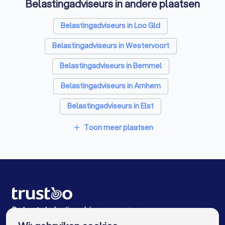
Belastingadviseurs in andere plaatsen
Hypotheekadviseurs in Huissen
Personal trainers in Huissen
Diëtisten in Huissen
Belastingadviseurs in Loo Gld
Belastingadviseurs in Westervoort
Belastingadviseurs in Bemmel
Belastingadviseurs in Arnhem
Belastingadviseurs in Elst
Belastingadviseurs in Velp (GE)
Toon meer plaatsen
add
Belastingadviseurs in Lent
Belastingadviseurs in Oosterbeek
Belastingadviseurs in Zevenaar
Belastingadviseurs in Rozendaal
De beste belastingadviseurs voor jou