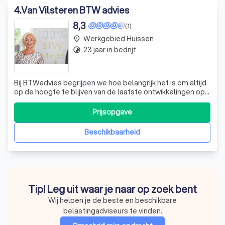
4
.
Van Vilsteren BTW advies
8,3
(1)
Werkgebied Huissen
place
23 jaar in bedrijf
timelapse
Bij BTWadvies begrijpen we hoe belangrijk het is om altijd
op de hoogte te blijven van de laatste ontwikkelingen op
het gebied van btw. Daarom bieden wij een uitgebreide
nieuwsbrief, de BeTWeter, die maandelijks de meest
Prijsopgave
relevante fiscale nieuwsitems en jurisprudentie met u
deelt. Met een focus op h
Beschikbaarheid
Tip! Leg uit waar je naar op zoek bent
Wij helpen je de beste en beschikbare
belastingadviseurs te vinden.