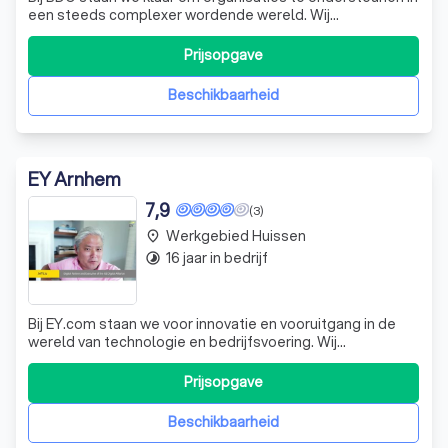
een steeds complexer wordende wereld. Wij
onderscheiden ons door een persoonlijke benadering,
waarbij we niet alleen kijken naar de cijfers, maar ook naar
Prijsopgave
de mensen achter de organisatie. Onze multidisciplinaire
teams bieden deskundig advies
Beschikbaarheid
EY Arnhem
7,9
(3)
Werkgebied Huissen
place
16 jaar in bedrijf
timelapse
Bij EY.com staan we voor innovatie en vooruitgang in de
wereld van technologie en bedrijfsvoering. Wij
combineren onze diepgaande kennis van de industrie met
de nieuwste ontwikkelingen in het Internet of Things (IoT).
Prijsopgave
Dit stelt ons in staat om krachtige oplossingen te bieden
die de productie en oper
Beschikbaarheid