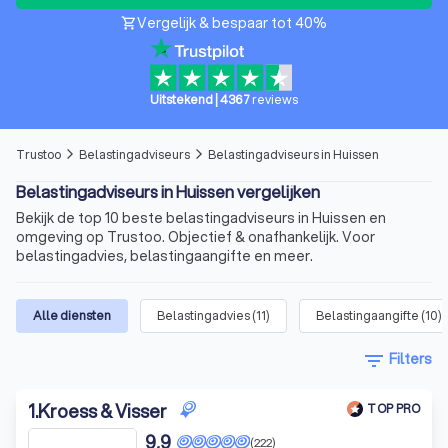
Vergelijk & bespaar tot 40%
shopping_cart
Uitstekend
|
4367
reviews
Trustoo
Belastingadviseurs
Belastingadviseurs in Huissen
arrow_forward_ios
arrow_forward_ios
Belastingadviseurs in Huissen vergelijken
Bekijk de top 10 beste belastingadviseurs in Huissen en
omgeving op Trustoo. Objectief & onafhankelijk. Voor
belastingadvies, belastingaangifte en meer.
Alle diensten
Belastingadvies
(
11
)
Belastingaangifte
(
10
)
filter_list
Filters
1
.
Kroess & Visser
TOP PRO
9,9
(222)