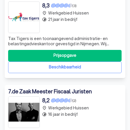
8,3
(3)
Werkgebied Huissen
place
21 jaar in bedrijf
timelapse
Tax Tigers is een toonaangevend administratie- en
belastingadvieskantoor gevestigd in Nijmegen. Wij
onderscheiden ons door onze unieke en deskundige
benadering van administratie en belastingzaken. Onze
Prijsopgave
klanten, zowel ondernemers als particulieren, waarderen
onze informele omgang en duidelijke, begri
Beschikbaarheid
7
.
de Zaak Meester Fiscaal Juristen
8,2
(2)
Werkgebied Huissen
place
16 jaar in bedrijf
timelapse