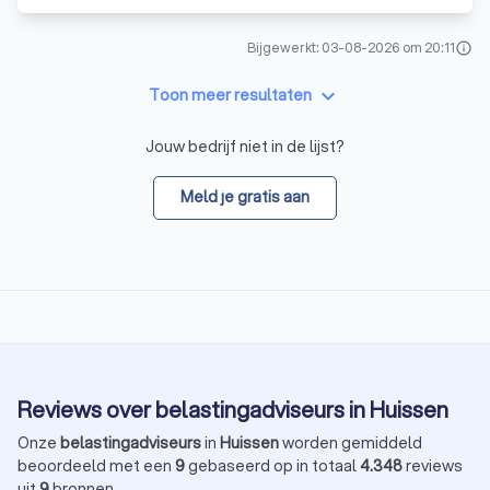
Bijgewerkt: 03-08-2026 om 20:11
info
keyboard_arrow_down
Toon meer resultaten
Jouw bedrijf niet in de lijst?
Meld je gratis aan
Reviews over belastingadviseurs in Huissen
Onze
belastingadviseurs
in
Huissen
worden gemiddeld
beoordeeld met een
9
gebaseerd op in totaal
4.348
reviews
uit
9
bronnen