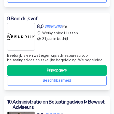
9
.
Beeldrijk vof
8,0
(1)
Werkgebied Huissen
place
31 jaar in bedrijf
timelapse
Beeldrijk is een wat eigenwijs adviesbureau voor
belastingadvies en zakelijke begeleiding. We begeleiden
onze cliënten bij een grote diversiteit aan vraagstukken.
We genieten ervan dat we onze cliënten, met elk hun
Prijsopgave
volledig eigen werkveld en eigenheid, verder kunnen
helpen in de problemen die ze teg
Beschikbaarheid
10
.
Administratie en Belastingadvies ᐅ Bewust
Adviseurs