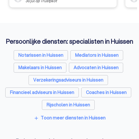
30 jul
op
Trustpilot
Persoonlijke diensten: specialisten in Huissen
Notarissen in Huissen
Mediators in Huissen
Makelaars in Huissen
Advocaten in Huissen
Verzekeringsadviseurs in Huissen
Financieel adviseurs in Huissen
Coaches in Huissen
Rijscholen in Huissen
Relatietherapeuten in Huissen
Toon meer diensten in Huissen
add
Psychologen in Huissen