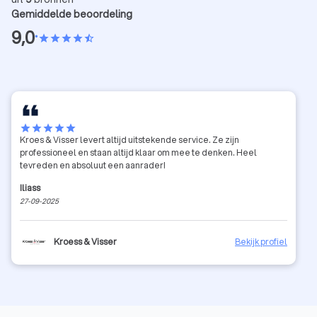
Gemiddelde beoordeling
9,0
•
star
star
star
star
star_half
star
star
star
star
star
Kroes & Visser levert altijd uitstekende service. Ze zijn
professioneel en staan altijd klaar om mee te denken. Heel
tevreden en absoluut een aanrader!
Iliass
27-09-2025
Kroess & Visser
Bekijk profiel