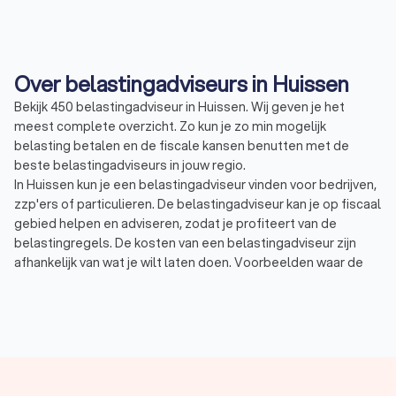
Over belastingadviseurs in Huissen
Bekijk 450 belastingadviseur in Huissen. Wij geven je het
meest complete overzicht. Zo kun je zo min mogelijk
belasting betalen en de fiscale kansen benutten met de
beste belastingadviseurs in jouw regio.
In Huissen kun je een belastingadviseur vinden voor bedrijven,
zzp'ers of particulieren. De belastingadviseur kan je op fiscaal
gebied helpen en adviseren, zodat je profiteert van de
belastingregels. De kosten van een belastingadviseur zijn
afhankelijk van wat je wilt laten doen. Voorbeelden waar de
belastingadviseur mee kan helpen zijn:
Belastingadvies: een belastingadviseur kan
belastingzaken vertalen naar slimme adviezen en
oplossingen.
Belastingaangifte: denk hierbij aan inkomstenbelasting,
maar ook aan omzetbelasting, erfbelasting of
vennootschapsbelasting.