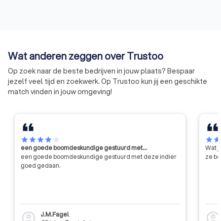
Wat anderen zeggen over Trustoo
Op zoek naar de beste bedrijven in jouw plaats? Bespaar
jezelf veel tijd en zoekwerk. Op Trustoo kun jij een geschikte
match vinden in jouw omgeving!
star
star
star
star
star
star
sta
een goede boomdeskundige gestuurd met…
Wat j
een goede boomdeskundige gestuurd met deze indier
ze be
goed gedaan.
J.M.Fagel
account_circle
account_circl