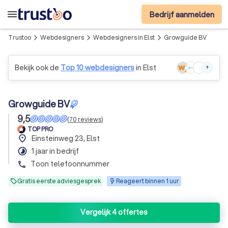
menu
Bedrijf aanmelden
Trustoo
Webdesigners
Webdesigners in Elst
Growguide BV
arrow_forward_ios
arrow_forward_ios
arrow_forward_ios
Bekijk ook de
Top 10 webdesigners
in Elst
+
Growguide BV
9,5
(
70
reviews
)
TOP PRO
place
Einsteinweg 23, Elst
timelapse
1 jaar in bedrijf
Toon telefoonnummer
phone
Gratis eerste adviesgesprek
Reageert binnen 1 uur
Vergelijk 4 offertes