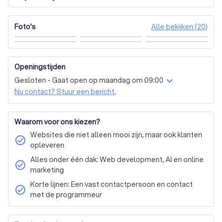
Alle bekijken (20)
Foto's
Openingstijden
Gesloten - Gaat open op maandag om 09:00
Nu contact? Stuur een bericht.
Waarom voor ons kiezen?
Websites die niet alleen mooi zijn, maar ook klanten
check_circle
opleveren
Alles onder één dak: Web development, AI en online
check_circle
marketing
Korte lijnen: Een vast contactpersoon en contact
check_circle
met de programmeur