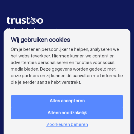
Webdesigners in Beuningen Gld
Webdesigners in Renkum
Webdesigners in Amsterdam
De beste bedrijven voor jou
Wij gebruiken cookies
Webdesigners in Rotterdam
info@trustoo.nl
Om je beter en persoonlijker te helpen, analyseren we
Webdesigners in Den Haag
het websiteverkeer. Hiermee kunnen we content en
advertenties personaliseren en functies voor social
Webdesigners in Utrecht
media bieden. Deze gegevens worden gedeeld met
onze partners en zij kunnen dit aanvullen met informatie
Webdesigners in Eindhoven
keyboard_arrow_down
VOOR PARTICULIEREN
die je eerder aan ze hebt verstrekt.
Webdesigners in Tilburg
keyboard_arrow_down
VOOR BEDRIJVEN
Webdesigners in Groningen
Alles accepteren
keyboard_arrow_down
OVER TRUSTOO
Webdesigners in Almere
Webdesigners in Breda
Alleen noodzakelijk
LAND
Nederland
Webdesigners in Nijmegen
Voorkeuren beheren
België
Duitsland