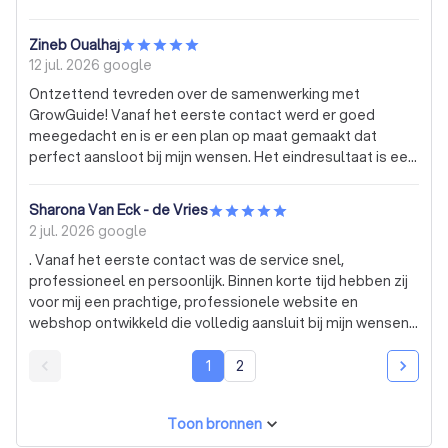
B2B opdrachten.
Zineb Oualhaj
12 jul. 2026
google
Ontzettend tevreden over de samenwerking met
GrowGuide! Vanaf het eerste contact werd er goed
meegedacht en is er een plan op maat gemaakt dat
perfect aansloot bij mijn wensen. Het eindresultaat is een
strakke, moderne en professionele website. Alles is
netjes afgewerkt en de communicatie verliep prettig
Sharona Van Eck - de Vries
gedurende het hele traject. Daarnaast heb ik ook gekozen
2 jul. 2026
google
voor het marketingpakket en ik kijk uit naar de verdere
. Vanaf het eerste contact was de service snel,
samenwerking. Een vriendelijk, betrokken en
professioneel en persoonlijk. Binnen korte tijd hebben zij
professioneel team dat echt de tijd neemt voor de klant.
voor mij een prachtige, professionele website en
Zeker een aanrader. Bedankt voor alles! 👏😊
webshop ontwikkeld die volledig aansluit bij mijn wensen
en de uitstraling van mijn bedrijf. Wat ik vooral
waardeerde, is de persoonlijke begeleiding gedurende
1
2
het hele traject. Van ontwerp tot oplevering werd ik
uitstekend ondersteund en werd er aandacht besteed
Toon bronnen
aan ieder detail. Mijn ideeën en wensen werden perfect