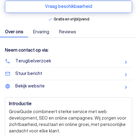
Vraag beschikbaarheid
Gratis en vrijblijvend
check
Over ons
Ervaring
Reviews
Neem contact op via:
Terugbelverzoek
phone
Stuur bericht
mail_outline
Bekijk website
language
Introductie
GrowGuide combineert sterke service met web 
development, SEO en online campagnes. Wij zorgen voor 
zichtbaarheid, resultaat en online groei, met persoonlijke 
aandacht voor elke klant.