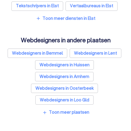
Tekstschrijvers in Elst
Vertaalbureaus in Elst
SEO-specialisten in Elst
Toon meer diensten in Elst
add
Grafisch ontwerpers in Elst
Webdesigners in andere plaatsen
Reclamebureaus in Elst
Accountants in Elst
Webdesigners in Bemmel
Webdesigners in Lent
Webdesigners in Huissen
Webdesigners in Arnhem
Webdesigners in Oosterbeek
Webdesigners in Loo Gld
Webdesigners in Westervoort
Toon meer plaatsen
add
Webdesigners in Heelsum