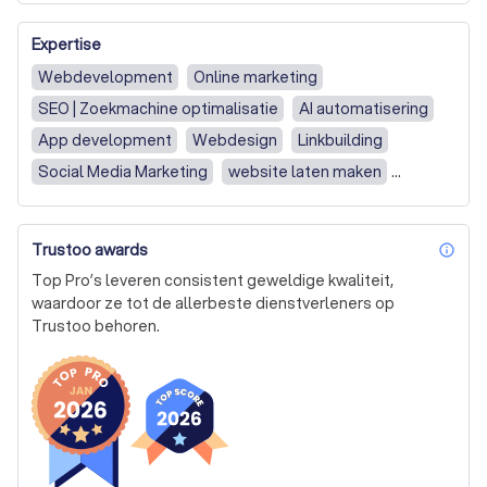
Expertise
Webdevelopment
Online marketing
SEO | Zoekmachine optimalisatie
AI automatisering
App development
Webdesign
Linkbuilding
Social Media Marketing
website laten maken
webshop laten maken
Social media automatisering
Website onderhoud
Gratis strategie gesprek
Trustoo awards
inf
Website (geen betaalmogelijkheid)
Top Pro’s leveren consistent geweldige kwaliteit,
Webshop (incl. betaalmogelijkheid)
Nieuwe website
waardoor ze tot de allerbeste dienstverleners op
Trustoo behoren.
Bestaande website vernieuwen
Website bouw / redesign