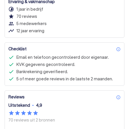
Ervaring & vakmanschap
timelapse
1 jaar in bedrijf
star
70
reviews
people_outline
5 medewerkers
timeline
12 jaar ervaring
Checklist
inf
Email en telefoon gecontroleerd door eigenaar.
KVK gegevens gecontroleerd.
Bankrekening geverifieerd.
5 of meer goede reviews in de laatste 2 maanden.
Reviews
inf
Uitstekend
•
4,9
70 reviews uit
2 bronnen