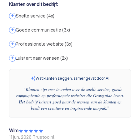
Klanten over dit bedrijf:
+
Snelle service
(
4
x)
+
Goede communicatie
(
3
x)
+
Professionele website
(
3
x)
+
Luistert naar wensen
(
2
x)
Wat klanten zeggen, samengevat door AI
— “
Klanten zijn zeer tevreden over de snelle service, goede
communicatie en professionele websites die Growguide levert.
Het bedrijf luistert goed naar de wensen van de klanten en
biedt een creatieve en inspirerende aanpak.
”
Wim
11 jun. 2026
Trustoo.nl