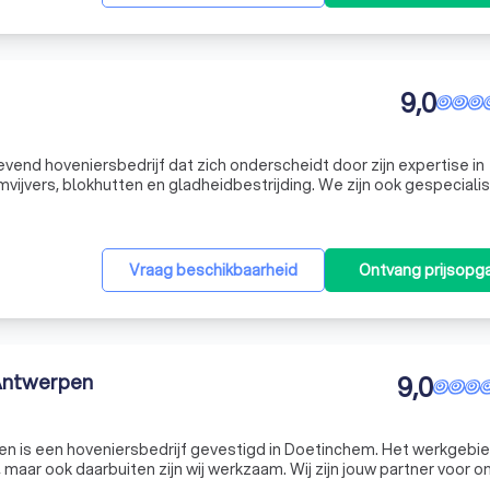
9,0
evend hoveniersbedrijf dat zich onderscheidt door zijn expertise in
mvijvers, blokhutten en gladheidbestrijding. We zijn ook gespecialis
ie ligt in het creëren van prachtige buitenruimtes die niet allee
Vraag beschikbaarheid
Ontvang prijsopg
 Antwerpen
9,0
n is een hoveniersbedrijf gevestigd in Doetinchem. Het werkgebied
 maar ook daarbuiten zijn wij werkzaam. Wij zijn jouw partner voor o
 van tuinen voor zowel particulieren als bedrijven.