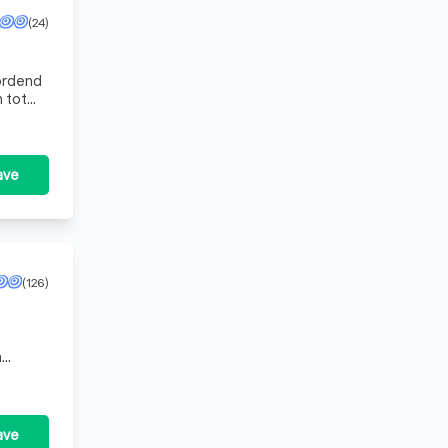
(24)
eordend
 tot
ave
(126)
n
reven
ave