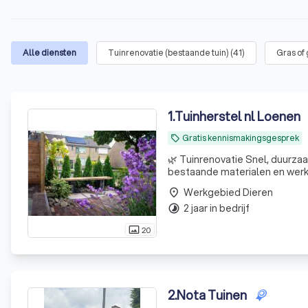
Alle diensten
Tuinrenovatie (bestaande tuin)
(
41
)
Gras of
1
.
Tuinherstel nl Loenen
Gratis kennismakingsgesprek
local_offer
🌿 Tuinrenovatie Snel, duurzaam en creatief – dát is onze kracht. We hergebruiken waar mogelijk
bestaande materialen en werken met biologische
én groen! ✔ Korte doorloopti
Werkgebied Dieren
place
beplanting ✔
2 jaar in bedrijf
timelapse
20
photo_size_select_actual
2
.
Nota Tuinen