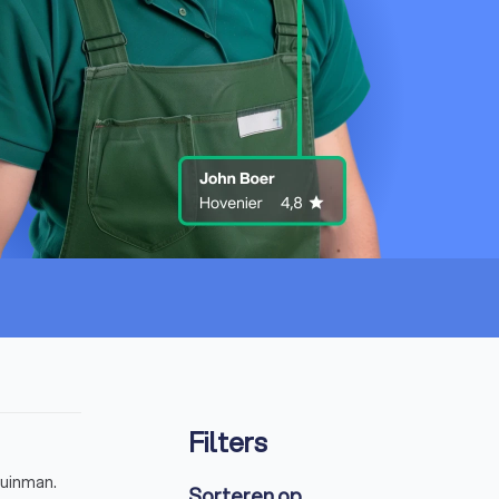
Filters
nier of tuinman.
Sorteren op