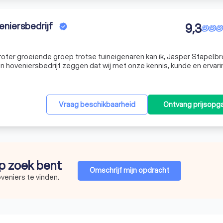
eniersbedrijf
9,3
er groeiende groep trotse tuineigenaren kan ik, Jasper Stapelbro
n hoveniersbedrijf zeggen dat wij met onze kennis, kunde en ervari
lledig ontzorgend een passende invulling te geven aan al uw tuinwe
Vraag beschikbaarheid
Ontvang prijsopg
op zoek bent
Omschrijf mijn opdracht
veniers te vinden.