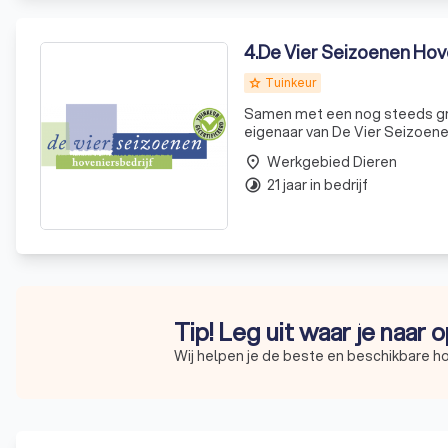
4
.
De Vier Seizoenen Hov
Tuinkeur
grade
Samen met een nog steeds grot
eigenaar van De Vier Seizoene
uitstekend in staat zijn om vo
Werkgebied Dieren
place
21 jaar in bedrijf
timelapse
Tip! Leg uit waar je naar 
Wij helpen je de beste en beschikbare ho