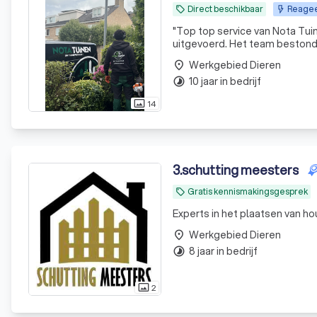
Direct beschikbaar
Reagee
local_offer
"
Top top service van Nota Tui
uitgevoerd. Het team bestond 
aanrader!!!
"
Werkgebied Dieren
place
10 jaar in bedrijf
timelapse
14
photo_size_select_actual
3
.
schutting meesters
Gratis kennismakingsgesprek
local_offer
Experts in het plaatsen van h
Werkgebied Dieren
place
8 jaar in bedrijf
timelapse
2
photo_size_select_actual