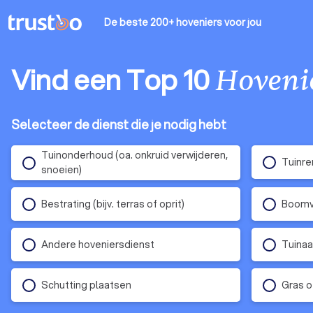
De beste 200+ hoveniers
voor jou
Vind een Top 10
Hoveni
Selecteer de dienst die je nodig hebt
Tuinonderhoud (oa. onkruid verwijderen,
Tuinre
snoeien)
Bestrating (bijv. terras of oprit)
Boomv
Andere hoveniersdienst
Tuinaa
Schutting plaatsen
Gras o