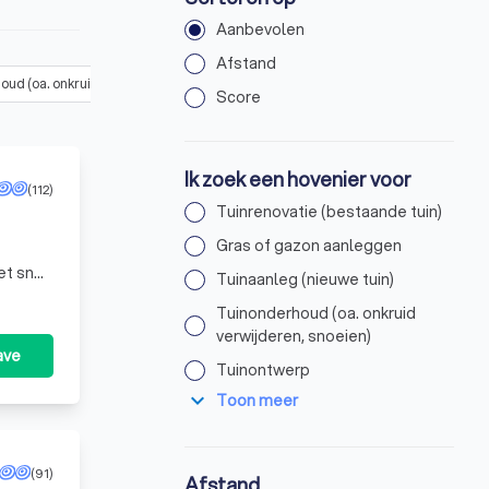
Aanbevolen
Afstand
ud (oa. onkruid verwijderen, snoeien)
(
39
)
Tuinontwerp
(
32
)
Be
Score
Ik zoek een hovenier voor
(112)
Tuinrenovatie (bestaande tuin)
Gras of gazon aanleggen
Tuinaanleg (nieuwe tuin)
e
Tuinonderhoud (oa. onkruid
verwijderen, snoeien)
ave
Tuinontwerp
expand_more
Toon meer
(91)
Afstand