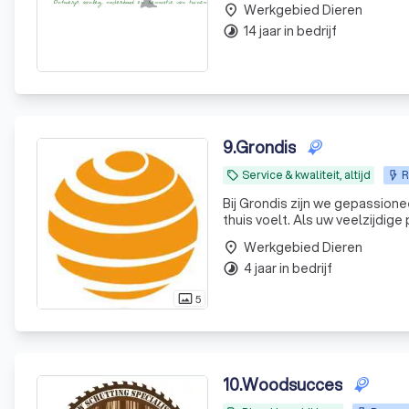
Werkgebied Dieren
place
14 jaar in bedrijf
timelapse
9
.
Grondis
Service & kwaliteit, altijd
R
local_offer
Bij Grondis zijn we gepassione
thuis voelt. Als uw veelzijdig
en onze creativiteit in om uw
Werkgebied Dieren
place
4 jaar in bedrijf
timelapse
5
photo_size_select_actual
10
.
Woodsucces