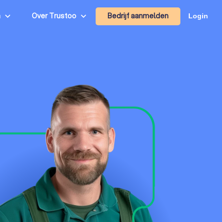
Bedrijf aanmelden
n
Over Trustoo
Login