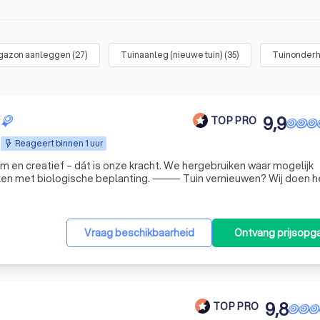
 gazon aanleggen
(
27
)
Tuinaanleg (nieuwe tuin)
(
35
)
Tuinonderho
9,9
TOP PRO
Reageert binnen 1 uur
 beplanting. ⸻ Tuin vernieuwen? Wij doen het snel
jd ✔ Hergebruik van bestaande onderdelen ✔ Duurzame, biologisch
Vraag beschikbaarheid
Ontvang prijsopg
9,8
TOP PRO