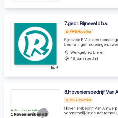
7
.
gebr. Rijneveld b.v.
VHG Hovenier
grade
Rijneveld B.V. is een toonaang
bestratingen, rioleringen, zwe
oliespoorbestrijding. Onze pass
Werkgebied Dieren
place
46 jaar in bedrijf
timelapse
4
photo_size_select_actual
8
.
Hoveniersbedrijf Van
VHG Hovenier
grade
Hoveniersbedrijf Van Antwerpe
voornamelijk in de Achterhoek,
aanleg, onderhoud en renovatie