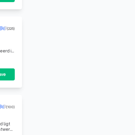
(225)
eerd in
ave
(100)
 ligt
ntwerp,