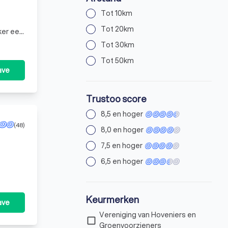
Tot 10km
Tot 20km
ker een
Tot 30km
Tot 50km
ave
Trustoo score
8,5 en hoger
(48)
8,0 en hoger
7,5 en hoger
6,5 en hoger
Keurmerken
ave
Vereniging van Hoveniers en
check_box_outline_blank
Groenvoorzieners