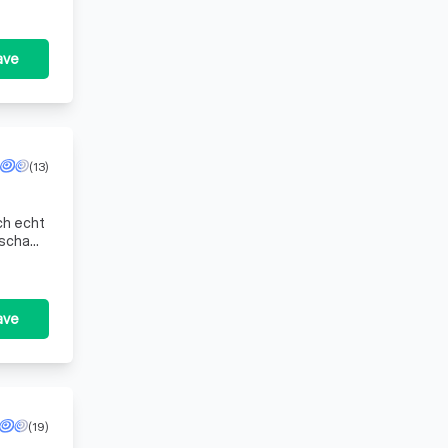
ave
(13)
ch echt
nschap
ave
(19)