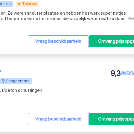
rt snel
Tuinkeur
grade
nen! Ze waren snel ter plaatse en hebben het werk super netjes
uit beleefde en nette mannen die duidelijk weten wat ze doen. Ze
Vraag beschikbaarheid
Ontvang prijsopg
9,3
Reageert snel
out/beton schuttingen
Vraag beschikbaarheid
Ontvang prijsopg