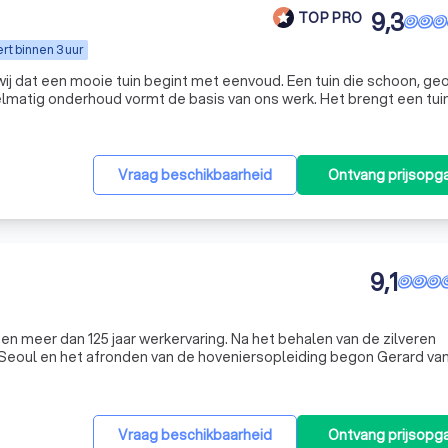
9,3
TOP PRO
t binnen 3 uur
 wij dat een mooie tuin begint met eenvoud. Een tuin die schoon, g
matig onderhoud vormt de basis van ons werk. Het brengt een tuin
leven en geeft rust in elke maand van het jaar. Wij zijn een hecht en ervaren team met plezier in
Vraag beschikbaarheid
Ontvang prijsopg
9,1
en meer dan 125 jaar werkervaring. Na het behalen van de zilveren
n Seoul en het afronden van de hoveniersopleiding begon Gerard va
gen en onderhouden van tuinen en terreinen. Met een klein en ged
Vraag beschikbaarheid
Ontvang prijsopg