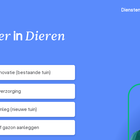
Dienste
in
er
Dieren
novatie (bestaande tuin)
erzorging
nleg (nieuwe tuin)
f gazon aanleggen