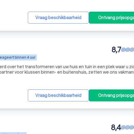
Vraag beschikbaarheid
Ontvang prijsopg
8,7
eageert binnen 4 uur
erd over het transformeren van uw huis en tuin in een plek waar u zi
e partner voor klussen binnen- en buitenshuis, zetten we ons vakma
 woonomgeving te verrijken. Of het nu gaat om de aanleg van ee
Vraag beschikbaarheid
Ontvang prijsopg
8,4