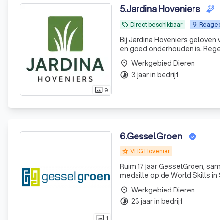
5
.
Jardina Hoveniers
Direct beschikbaar
Reageer
local_offer
Bij Jardina Hoveniers geloven
en goed onderhouden is. Regel
Werkgebied Dieren
place
3 jaar in bedrijf
timelapse
9
photo_size_select_actual
6
.
GesselGroen
VHG Hovenier
grade
Ruim 17 jaar GesselGroen, sam
medaille op de World Skills i
Gessel in 2003 met het aanleg
Werkgebied Dieren
place
team werde
23 jaar in bedrijf
timelapse
1
photo_size_select_actual