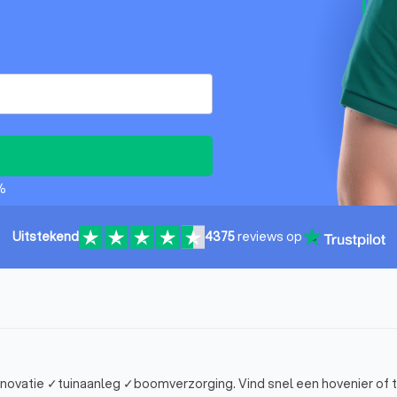
%
Uitstekend
4375
reviews op
Vind een top 10 hovenier in Dieren. Voor ✓tuinonderhoud ✓tuinrenovatie ✓tuinaanleg ✓boomverzorging. Vind snel een hove