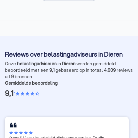
Reviews over belastingadviseurs in Dieren
Onze
belastingadviseurs
in
Dieren
worden gemiddeld
beoordeeld met een
9,1
gebaseerd op in totaal
4.609
reviews
uit
9
bronnen
Gemiddelde beoordeling
9,1
•
star
star
star
star
star_half
star
star
star
star
star
Kroes & Visser levert altijd uitstekende service. Ze zijn