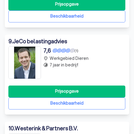
betrokken partner in elke fase van uw onderneming. Met
Prijsopgave
jarenlange ervaring en een team dat zich kenmerkt door
deskundigheid en toegankeli
Beschikbaarheid
9
.
JeCo belastingadvies
7,6
(1)
Werkgebied Dieren
place
7 jaar in bedrijf
timelapse
Prijsopgave
Beschikbaarheid
10
.
Westerink & Partners B.V.