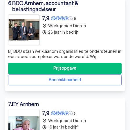
6
.
BDO Arnhem, accountant &
belastingadviseur
7,9
(1)
Werkgebied Dieren
place
26 jaar in bedrijf
timelapse
Bij BDO staan we klaar om organisaties te ondersteunen in
een steeds complexer wordende wereld. Wij
onderscheiden ons door een persoonlijke benadering,
waarbij we niet alleen kijken naar de cijfers, maar ook naar
Prijsopgave
de mensen achter de organisatie. Onze multidisciplinaire
teams bieden deskundig advies
Beschikbaarheid
7
.
EY Arnhem
7,9
(3)
Werkgebied Dieren
place
16 jaar in bedrijf
timelapse