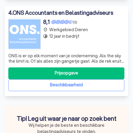
4
.
ONS Accountants en Belastingadviseurs
8,1
(5)
Werkgebied Dieren
place
12 jaar in bedrijf
timelapse
ONS is er op elk moment van je onderneming. Als the sky
the limit is. Of als alles zijn gangetje gaat. Als de rek eruit
is. Of als het succes je voorbij streeft. Het is hollen of
stilstaan en dat besef is er bij ONS. ONS staat nooit aan
Prijsopgave
de zijlijn en nooit in de spotlights. We zijn er voor jou. Om s
Beschikbaarheid
Tip! Leg uit waar je naar op zoek bent
Wij helpen je de beste en beschikbare
belastingadviseurs te vinden.