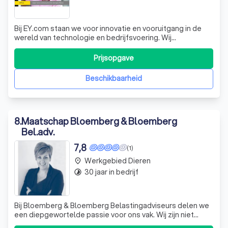
Bij EY.com staan we voor innovatie en vooruitgang in de
wereld van technologie en bedrijfsvoering. Wij
combineren onze diepgaande kennis van de industrie met
de nieuwste ontwikkelingen in het Internet of Things (IoT).
Prijsopgave
Dit stelt ons in staat om krachtige oplossingen te bieden
die de productie en oper
Beschikbaarheid
8
.
Maatschap Bloemberg & Bloemberg
Bel.adv.
7,8
(1)
Werkgebied Dieren
place
30 jaar in bedrijf
timelapse
Bij Bloemberg & Bloemberg Belastingadviseurs delen we
een diepgewortelde passie voor ons vak. Wij zijn niet
alleen uw boekhouder of belastingadviseur; wij zijn uw