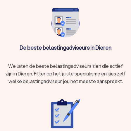
belastingadvies. We kunnen je ook helpen door direct
prijsopgaven aan te vragen bij verschillende
belastingadviseurs. Zo kun je eenvoudig de
belastingadviseurs vergelijken en de juiste belastingadviseur
inschakelen voor je belastingzaken.
De beste belastingadviseurs in Dieren
We laten de beste belastingadviseurs zien die actief
zijn in Dieren. Filter op het juiste specialisme en kies zelf
welke belastingadviseur jou het meeste aanspreekt.