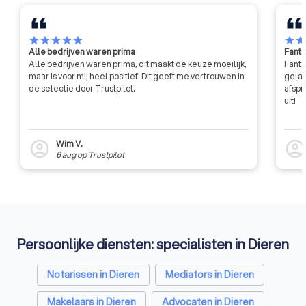
star
star
star
star
star
star
sta
Alle bedrijven waren prima
Fanta
Alle bedrijven waren prima, dit maakt de keuze moeilijk,
Fanta
maar is voor mij heel positief. Dit geeft me vertrouwen in
gelat
de selectie door Trustpilot.
afspr
uit!
Wim V.
account_circle
account_circl
6 aug
op
Trustpilot
Persoonlijke diensten: specialisten in Dieren
Notarissen in Dieren
Mediators in Dieren
Makelaars in Dieren
Advocaten in Dieren