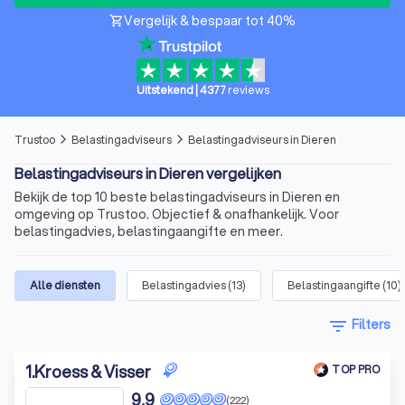
Vergelijk & bespaar tot 40%
shopping_cart
Uitstekend
|
4377
reviews
Trustoo
Belastingadviseurs
Belastingadviseurs in Dieren
arrow_forward_ios
arrow_forward_ios
Belastingadviseurs in Dieren vergelijken
Bekijk de top 10 beste belastingadviseurs in Dieren en
omgeving op Trustoo. Objectief & onafhankelijk. Voor
belastingadvies, belastingaangifte en meer.
Alle diensten
Belastingadvies
(
13
)
Belastingaangifte
(
10
)
filter_list
Filters
1
.
Kroess & Visser
TOP PRO
9,9
(222)