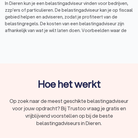
In Dieren kun je een belastingadviseur vinden voor bedrijven,
zzp'ers of particulieren. De belastingadviseur kan je op fiscaal
gebied helpen en adviseren, zodat je profiteert van de
belastingregels. De kosten van een belastingadviseur zijn
afhankelijk van wat je wilt laten doen. Voorbeelden waar de
belastingadviseur mee kan helpen zijn:
Belastingadvies: een belastingadviseur kan
belastingzaken vertalen naar slimme adviezen en
oplossingen.
Belastingaangifte: denk hierbij aan inkomstenbelasting,
maar ook aan omzetbelasting, erfbelasting of
vennootschapsbelasting.
Btw-advies: met een goed btw-advies zorg je voor een
Hoe het werkt
optimale btw-positie voor je onderneming of bedrijf.
Jaarrekening: de belastingadviseur kan vaak ook een
overzicht van de financiële situatie van een bedrijf
Op zoek naar de meest geschikte belastingadviseur
opstellen. Dit wordt ook wel een financieel jaarverslag
voor jouw opdracht? Bij Trustoo vraag je gratis en
genoemd.
vrijblijvend voorstellen op bij de beste
In Dieren hebben wij 450 goede belastingadviseurs gevonden.
belastingadviseurs in Dieren.
De belastingadviseurs in Dieren hebben een gemiddelde
Trustoo Score van een 8.8. Welke belastingadviseur je ook
kiest, via Trustoo maak je een goede keuze voor het