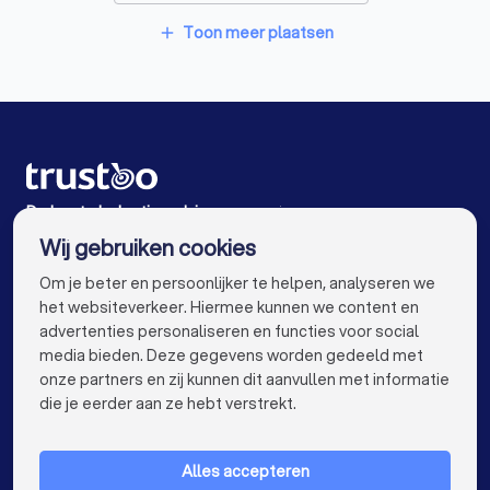
Belastingadviseurs in Didam
Toon meer plaatsen
add
Belastingadviseurs in Zevenaar
Belastingadviseurs in Westervoort
Belastingadviseurs in Loo Gld
Belastingadviseurs in Arnhem
De beste belastingadviseurs voor jou
Wij gebruiken cookies
Belastingadviseurs in Amsterdam
info@trustoo.nl
Om je beter en persoonlijker te helpen, analyseren we
Belastingadviseurs in Rotterdam
het websiteverkeer. Hiermee kunnen we content en
advertenties personaliseren en functies voor social
Belastingadviseurs in Den Haag
media bieden. Deze gegevens worden gedeeld met
onze partners en zij kunnen dit aanvullen met informatie
Belastingadviseurs in Utrecht
keyboard_arrow_down
VOOR PARTICULIEREN
die je eerder aan ze hebt verstrekt.
Belastingadviseurs in Eindhoven
keyboard_arrow_down
VOOR BEDRIJVEN
Belastingadviseurs in Tilburg
Alles accepteren
keyboard_arrow_down
OVER TRUSTOO