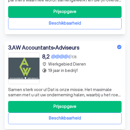
met u) kunnen worden ingeschakeld: -advocaten en
notarissen -gespecialiseerde belastingadviseurs op het
Prijsopgave
gebied van internationaal belastingrecht en
omzetbelasting -mediators -administratiekan
Beschikbaarheid
3
.
AW Accountants•Adviseurs
8,2
(3)
Werkgebied Dieren
place
19 jaar in bedrijf
timelapse
Samen sterk voor u! Dat is onze missie. Het maximale
samen met u uit uw onderneming halen, waarbij u het roer
van uw onderneming stevig in handen heeft en weet
welke kant u op moet sturen. Wij bieden u graag het
Prijsopgave
kompas!
Beschikbaarheid