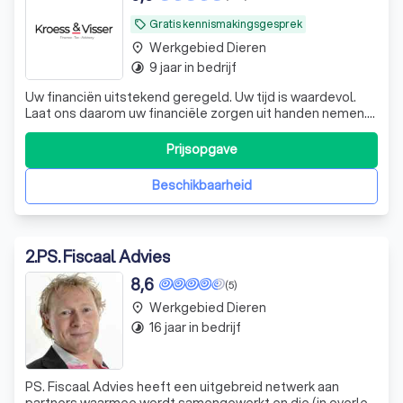
Gratis kennismakingsgesprek
local_offer
Werkgebied Dieren
place
9 jaar in bedrijf
timelapse
Uw financiën uitstekend geregeld. Uw tijd is waardevol.
Laat ons daarom uw financiële zorgen uit handen nemen.
De experts van KroessVisser beheren al uw financiële
processen van A tot Z, zodat u met een gerust hart kunt
Prijsopgave
ondernemen. KroessVisser | Finance - Tax - Advisory ☎️
Plan een GRATIS ADVIES
Beschikbaarheid
2
.
PS. Fiscaal Advies
8,6
(5)
Werkgebied Dieren
place
16 jaar in bedrijf
timelapse
PS. Fiscaal Advies heeft een uitgebreid netwerk aan
partners waarmee wordt samengewerkt en die (in overleg