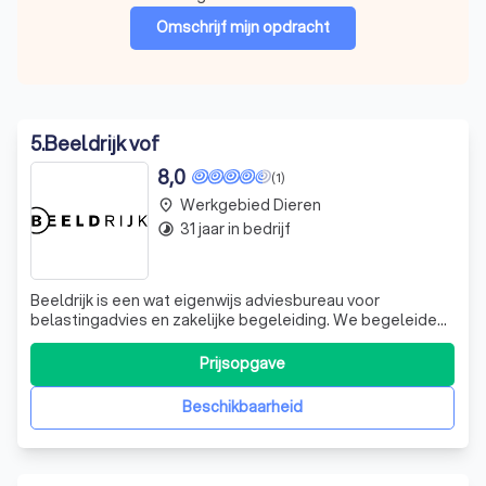
Omschrijf mijn opdracht
5
.
Beeldrijk vof
8,0
(1)
Werkgebied Dieren
place
31 jaar in bedrijf
timelapse
Beeldrijk is een wat eigenwijs adviesbureau voor
belastingadvies en zakelijke begeleiding. We begeleiden
onze cliënten bij een grote diversiteit aan vraagstukken.
We genieten ervan dat we onze cliënten, met elk hun
Prijsopgave
volledig eigen werkveld en eigenheid, verder kunnen
helpen in de problemen die ze teg
Beschikbaarheid