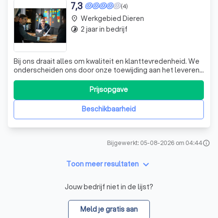
7,3
(4)
Werkgebied Dieren
place
2 jaar in bedrijf
timelapse
Bij ons draait alles om kwaliteit en klanttevredenheid. We
onderscheiden ons door onze toewijding aan het leveren
van uitstekende producten en diensten die aan de
hoogste normen voldoen. Ons team van ervaren
Prijsopgave
professionals staat klaar om u te ondersteunen en te
adviseren, zodat u de beste keuzes kunt
Beschikbaarheid
Bijgewerkt: 05-08-2026 om 04:44
info
keyboard_arrow_down
Toon meer resultaten
Jouw bedrijf niet in de lijst?
Meld je gratis aan