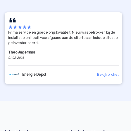
star
star
star
star
star
Prima service en goede prijs kwaliteit. Niels was betrokken bij de
installatie en heeft voorafgaand aan de offerte aan huis de situatie
geïnventariseerd .
Theo Jagersma
01-02-2026
Energie Depot
Bekijk profiel