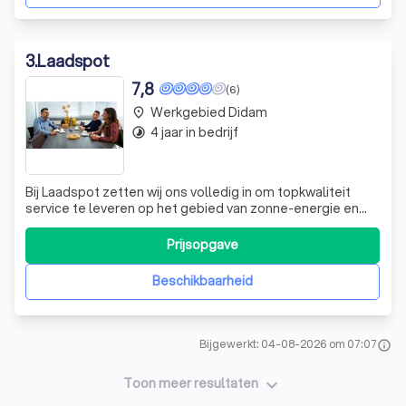
3
.
Laadspot
7,8
(6)
Werkgebied Didam
place
4 jaar in bedrijf
timelapse
Bij Laadspot zetten wij ons volledig in om topkwaliteit
service te leveren op het gebied van zonne-energie en
laadoplossingen. Onze focus ligt op het bieden van snelle
installaties en efficiënte ondersteuning bij eventuele
Prijsopgave
storingen. Wij nemen uitgebreid de tijd om u alles te leren
over het systeem
Beschikbaarheid
Bijgewerkt: 04-08-2026 om 07:07
info
keyboard_arrow_down
Toon meer resultaten