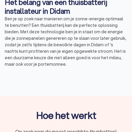
Het belang van een thuisbatterij
installateur in Didam
Ben je op zoek naar manieren om je zonne-energie optimaal
te benutten? Een thuisbatterij kan de perfecte oplossing
bieden. Met deze technologie ben je in staat om de energie
die je zonnepanelen genereren op te slaan voor later gebruik,
zodat je zelfs tijdens de bewolkte dagen in Didam of 's
nachts kunt profiteren van je eigen opgewekte stroom. Het is
een duurzame keuze die niet alleen goed is voor het milieu,
maar ook voor je portemonnee.
Een professionele thuisbatterij installateur helpt je bij het
kiezen van de juiste batterij en zorgt voor een correcte
installatie, zodat je zorgeloos kunt genieten van de voordelen
van zonne-energie. Trustoo helpt je graag bij het vinden van
de juiste thuisbatterij installateur in Didam. Daarom hebben
wij een top 10 voor je samengesteld van de beste
thuisbatterij installateurs van Didam. Gemiddeld hebben
Hoe het werkt
deze installateurs een Trustoo Score van 8.8 gebaseerd op
1000+ reviews van eerdere klanten. Zo ben je via Trustoo
zeker van kwaliteit en betrouwbaarheid.
Op zoek naar de meest geschikte thuisbatterij