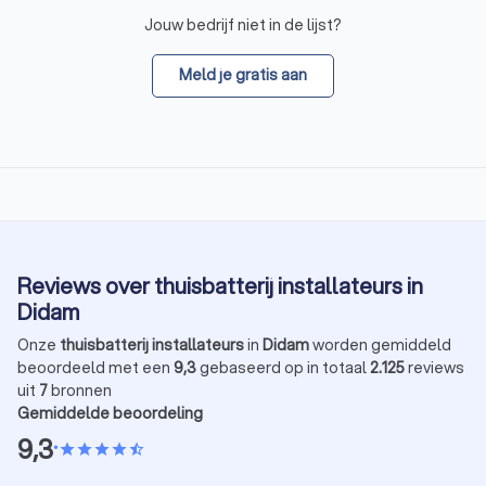
Jouw bedrijf niet in de lijst?
Meld je gratis aan
Reviews over thuisbatterij installateurs in
Didam
Onze
thuisbatterij installateurs
in
Didam
worden gemiddeld
beoordeeld met een
9,3
gebaseerd op in totaal
2.125
reviews
uit
7
bronnen
Gemiddelde beoordeling
9,3
•
star
star
star
star
star_half