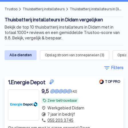
Trustoo
Thuisbatterij installateurs
Thuisbatterij installateurs in Didam
arrow_forward_ios
arrow_forward_ios
Thuisbatterij installateurs in Didam vergelijken
Bekijk de top 10 thuisbatterij installateurs in Didam met in
totaal 1000+ reviews en een gemiddelde Trustoo-score van
8.8. Bekijk, vergelijk & bespaar.
Alle diensten
Opslag stroom van zonnepanelen
(
3
)
Opslag
filter_list
Filters
1
.
Energie Depot
TOP PRO
9,5
(42)
Zeer betrouwbaar
local_offer
Werkgebied Didam
place
7 jaar in bedrijf
timelapse
055 203 3745
phone