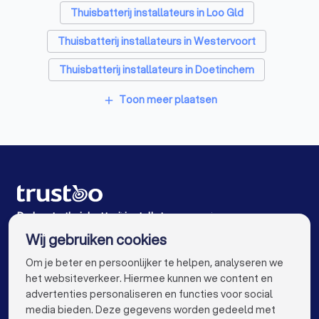
Thuisbatterij installateurs in Loo Gld
Thuisbatterij installateurs in Westervoort
Thuisbatterij installateurs in Doetinchem
Thuisbatterij installateurs in Velp (GE)
Toon meer plaatsen
add
Thuisbatterij installateurs in Dieren
Thuisbatterij installateurs in Huissen
Thuisbatterij installateurs in Rozendaal
Thuisbatterij installateurs in Arnhem
De beste thuisbatterij installateurs voor jou
Wij gebruiken cookies
Thuisbatterij installateurs in Amsterdam
info@trustoo.nl
Om je beter en persoonlijker te helpen, analyseren we
Thuisbatterij installateurs in Rotterdam
het websiteverkeer. Hiermee kunnen we content en
advertenties personaliseren en functies voor social
Thuisbatterij installateurs in Den Haag
media bieden. Deze gegevens worden gedeeld met