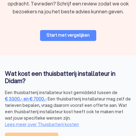
factoren. Zo is de capaciteit belangrijk, wat bepaalt hoeveel
opdracht. Tevreden? Schrijf een review zodat we ook
energie de batterij kan opslaan. Een gemiddeld huishouden in
bezoekers na jou het beste advies kunnen geven.
Didam heeft vaak genoeg aan een thuisaccu van 5 tot 10 kWh,
afhankelijk van het energieverbruik. Ook de prijs speelt een
rol. Trustoo biedt de mogelijkheid om gratis en vrijblijvend vier
offertes aan te vragen bij lokale thuisbatterij installateurs in
Start met vergelijken
Didam. Hierdoor krijg je een goed beeld van de prijzen en kun
je een weloverwogen keuze maken. Een thuisbatterij
installateur uit Didam kan je advies geven op jouw specifieke
situatie om de juiste thuisbatterij te vinden.
Wat kost een thuisbatterij installateur in
Didam?
Het installeren van een thuisbatterij in Didam
Het installeren van een thuisbatterij vereist expertise. Een
Een thuisbatterij installateur kost gemiddeld tussen de
professionele thuisbatterij installateur uit Didam zorgt voor
€
3300
,-
en
€
7000
,-
Een thuisbatterij installateur mag zelf de
een veilige en correcte aansluiting op je zonnepanelen en het
tarieven bepalen, vraag daarom vooraf een offerte aan. Wat
elektriciteitsnetwerk. De installateur adviseert je over de
een thuisbatterij installateur kost heeft ook te maken met
beste plek voor de batterij, meestal in de buurt van de
wat jouw specifieke wensen zijn.
meterkast, en zorgt ervoor dat het systeem juist is ingesteld.
Lees meer over Thuisbatterij kosten
Daarnaast zorgt een professionele installatie voor een