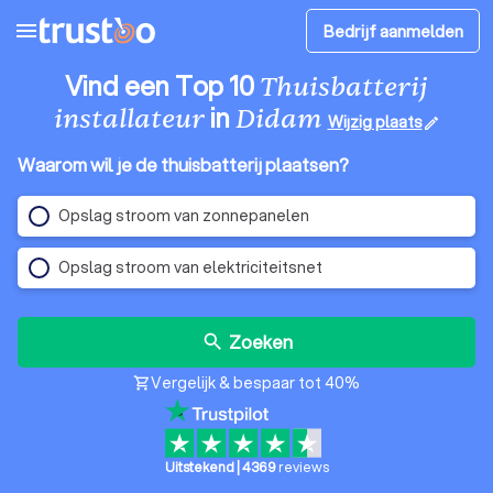
menu
Bedrijf aanmelden
Vind een Top 10
Thuisbatterij
in
installateur
Didam
Wijzig plaats
edit
Waarom wil je de thuisbatterij plaatsen?
Opslag stroom van zonnepanelen
Opslag stroom van elektriciteitsnet
Zoeken
search
Vergelijk & bespaar tot 40%
shopping_cart
Uitstekend
|
4369
reviews