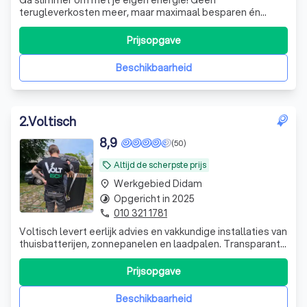
Ga slimmer om met je eigen energie! Geen
terugleverkosten meer, maar maximaal besparen én
verdienen met een slimme thuisbatterij.
Prijsopgave
Beschikbaarheid
2
.
Voltisch
8,9
(50)
Altijd de scherpste prijs
local_offer
Werkgebied Didam
place
Opgericht in 2025
timelapse
010 321 1781
phone
Voltisch levert eerlijk advies en vakkundige installaties van
thuisbatterijen, zonnepanelen en laadpalen. Transparant,
betrouwbaar en volledig afgestemd op uw woning en
energieverbruik.
Prijsopgave
Beschikbaarheid