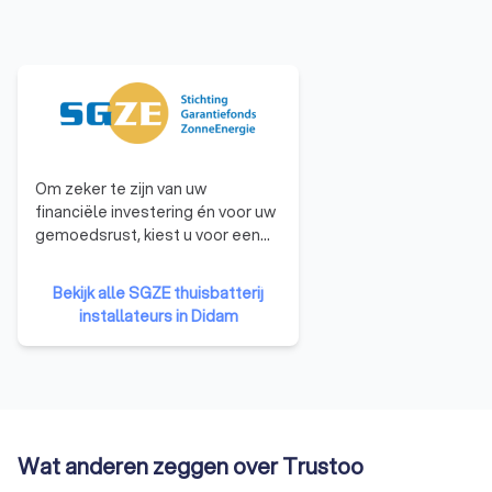
Om zeker te zijn van uw
financiële investering én voor uw
gemoedsrust, kiest u voor een
zonnepanelen leverancier die
aangesloten is bij een
Bekijk alle SGZE thuisbatterij
garantiefonds. Een Stichting
installateurs in Didam
Garantiefonds ZonneEnergie
(SGZE)-deelnemer voldoet altijd
aan strikte kwaliteitseisen en in
het geval van een faillissement
zijn uw aanbetaling of
toekomstige garantieafspraken
Wat anderen zeggen over Trustoo
gegarandeerd. Juist nu is het
belangrijk om te kiezen voor een