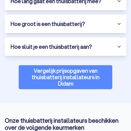
Hoe lang gaat een thuisbatterij mee?
een duurzamere toekomst. Een professionele thuisbatterij
installateur helpt je bij het kiezen en installeren van de juiste
batterij, zodat je optimaal kunt profiteren van je zelf
opgewekte zonne-energie.
Hoe groot is een thuisbatterij?
Het vergelijken van offertes van verschillende installateurs
kan je helpen om de beste deal te vinden. Trustoo kan gratis
en vrijblijvend vier offertes aanvragen bij thuisbatterij
Hoe sluit je een thuisbatterij aan?
installateurs in Didam. Zo kun je eenvoudig de beste keuze
maken voor jouw situatie. Begin vandaag nog met het
verduurzamen van je energievoorziening en geniet van de
voordelen van een thuisaccu.
Vergelijk prijsopgaven van
thuisbatterij installateurs in
Didam
Onze thuisbatterij installateurs beschikken
over de volgende keurmerken