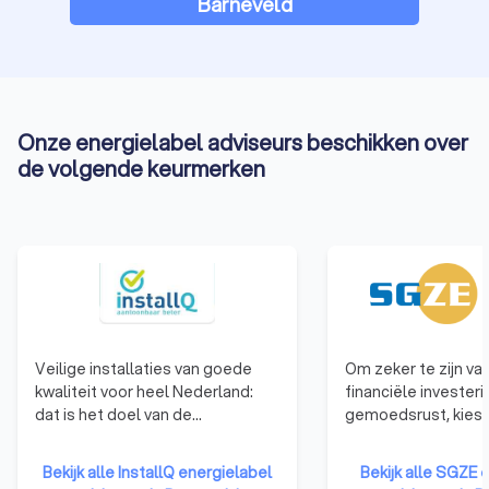
Barneveld
Onze energielabel adviseurs beschikken over
de volgende keurmerken
Veilige installaties van goede
Om zeker te zijn va
kwaliteit voor heel Nederland:
financiële invester
dat is het doel van de
gemoedsrust, kiest
onafhankelijke stichting InstallQ.
zonnepanelen lever
Om dit doel te bereiken,
aangesloten is bij 
Bekijk alle InstallQ energielabel
Bekijk alle SGZE 
ontwikkelt en beheert InstallQ
garantiefonds. Een 