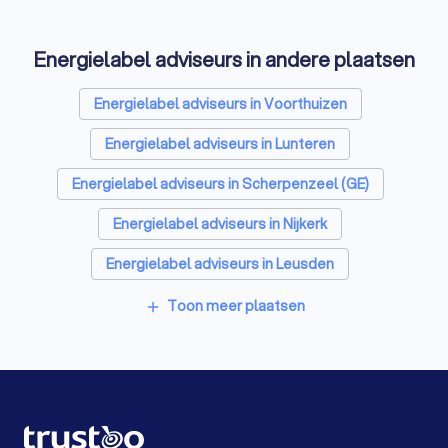
Zonnepanelen-installateurs in Barneveld
Energielabel adviseurs in andere plaatsen
Thuisbatterij installateurs in Barneveld
Energielabel adviseurs in Voorthuizen
Energielabel adviseurs in Lunteren
Energielabel adviseurs in Scherpenzeel (GE)
Energielabel adviseurs in Nijkerk
Energielabel adviseurs in Leusden
Energielabel adviseurs in De Klomp
Toon meer plaatsen
add
Energielabel adviseurs in Putten
Energielabel adviseurs in Ede
Energielabel adviseurs in Woudenberg