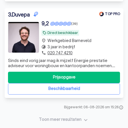
3
.
Duvepa
TOP PRO
9,2
(39)
Direct beschikbaar
local_offer
Werkgebied Barneveld
place
3 jaar in bedrijf
timelapse
020 747 4210
phone
Sinds eind vorig jaar mag ik mijzelf Energie prestatie
adviseur voor woningbouw en kantoorpanden noemen.
Wilt u graag een energielabel label hebben, neem dan
vooral contact met mij op.
Prijsopgave
Beschikbaarheid
Bijgewerkt: 06-08-2026 om 15:26
info
keyboard_arrow_down
Toon meer resultaten