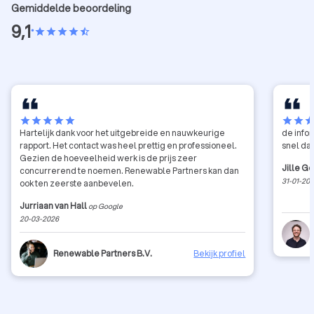
Gemiddelde beoordeling
9,1
•
star
star
star
star
star_half
star
star
star
star
star
star
star
sta
Hartelijk dank voor het uitgebreide en nauwkeurige
de informatie
rapport. Het contact was heel prettig en professioneel.
snel da
Gezien de hoeveelheid werk is de prijs zeer
Jille G
concurrerend te noemen. Renewable Partners kan dan
31-01-20
ook ten zeerste aanbevelen.
Jurriaan van Hall
op Google
20-03-2026
Renewable Partners B.V.
Bekijk profiel