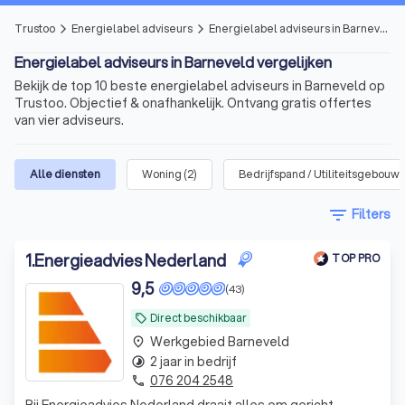
Trustoo
Energielabel adviseurs
Energielabel adviseurs in Barneveld
arrow_forward_ios
arrow_forward_ios
Energielabel adviseurs in Barneveld vergelijken
Bekijk de top 10 beste energielabel adviseurs in Barneveld op
Trustoo. Objectief & onafhankelijk. Ontvang gratis offertes
van vier adviseurs.
Alle diensten
Woning
(
2
)
Bedrijfspand / Utiliteitsgebouw
(
filter_list
Filters
1
.
Energieadvies Nederland
TOP PRO
9,5
(43)
Direct beschikbaar
local_offer
Werkgebied Barneveld
place
2 jaar in bedrijf
timelapse
076 204 2548
phone