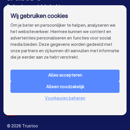
Energielabel adviseurs in Amersfoort
De beste energielabel adviseurs voor jou
Wij gebruiken cookies
Energielabel adviseurs in Amsterdam
info@trustoo.nl
Om je beter en persoonlijker te helpen, analyseren we
Energielabel adviseurs in Rotterdam
het websiteverkeer. Hiermee kunnen we content en
advertenties personaliseren en functies voor social
Energielabel adviseurs in Den Haag
media bieden. Deze gegevens worden gedeeld met
onze partners en zij kunnen dit aanvullen met informatie
Energielabel adviseurs in Utrecht
keyboard_arrow_down
VOOR PARTICULIEREN
die je eerder aan ze hebt verstrekt.
Energielabel adviseurs in Eindhoven
keyboard_arrow_down
VOOR BEDRIJVEN
Energielabel adviseurs in Tilburg
Alles accepteren
keyboard_arrow_down
OVER TRUSTOO
Energielabel adviseurs in Groningen
Alleen noodzakelijk
LAND
Nederland
Energielabel adviseurs in Almere
Voorkeuren beheren
België
Duitsland
Energielabel adviseurs in Breda
Spanje
Energielabel adviseurs in Nijmegen
©
2026
Trustoo