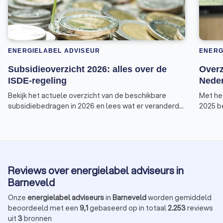
ENERGIELABEL ADVISEUR
ENERG
Subsidieoverzicht 2026: alles over de
Overz
ISDE-regeling
Neder
Bekijk het actuele overzicht van de beschikbare
Met he
subsidiebedragen in 2026 en lees wat er veranderd
2025 be
is aan de voorwaarden van de ISDE-regeling.
subsid
zoals 
Deze v
Invest
energie
Reviews over energielabel adviseurs in
overzic
Barneveld
Onze
energielabel adviseurs
in
Barneveld
worden gemiddeld
beoordeeld met een
9,1
gebaseerd op in totaal
2.253
reviews
uit
3
bronnen