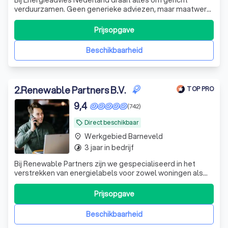
Bij Energieadvies Nederland draait alles om gericht
verduurzamen. Geen generieke adviezen, maar maatwerk
dat rekening houdt met jouw pand, jouw budget en jouw
ambities. Wij staan naast je met kennis, daadkracht en een
Prijsopgave
scherp oog voor resultaat. Verduurzaming is geen doel op
zich. Het is een slimme s
Beschikbaarheid
2
.
Renewable Partners B.V.
TOP PRO
9,4
(742)
Direct beschikbaar
local_offer
Werkgebied Barneveld
place
3 jaar in bedrijf
timelapse
Bij Renewable Partners zijn we gespecialiseerd in het
verstrekken van energielabels voor zowel woningen als
bedrijfspanden We bekend om onze nauwkeurigheid en
betrouwbaarheid.
Prijsopgave
Beschikbaarheid