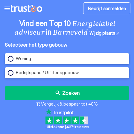
menu
Bedrijf aanmelden
Vind een Top 10
Energielabel
in
adviseur
Barneveld
Wijzig plaats
edit
Selecteer het type gebouw
Woning
Bedrijfspand / Utiliteitsgebouw
Zoeken
search
Vergelijk & bespaar tot 40%
shopping_cart
Uitstekend
|
4371
reviews