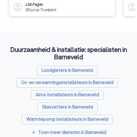
fabrikanten van zo
J.M.Fagel
account_circle
account_circl
staan voor een grot
30 jul
op
Trustpilot
en het aantal nieu
leveranciers groeit. Daarom i
het nu extra belangr
kiezen voor een lev
aangesloten is bij o
U koopt dan met ze
Duurzaamheid & installatie: specialisten in
een professioneel 
Barneveld
bedrijf die voldoet
strikte kwaliteitsei
Loodgieters in Barneveld
voorwaarden.
Cv- en verwarmingsinstallateurs in Barneveld
Airco installateurs in Barneveld
Glaszetters in Barneveld
Warmtepomp installateurs in Barneveld
Kozijnen specialisten in Barneveld
Toon meer diensten in Barneveld
add