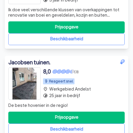
Ik doe veel verschillende klussen van overkappingen tot
renovatie van boei en geveldelen, kozijn en buiten
meubels.
Prijsopgave
Beschikbaarheid
Jacobsen tuinen.
8,0
(3)
Reageert snel
Werkgebied Andelst
place
25 jaar in bedrijf
timelapse
De beste hovenier in de regio!
Prijsopgave
Beschikbaarheid