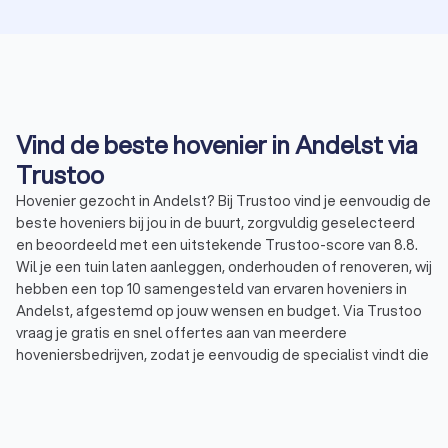
Vind de beste hovenier in Andelst via
Trustoo
Hovenier gezocht in Andelst? Bij Trustoo vind je eenvoudig de
beste hoveniers bij jou in de buurt, zorgvuldig geselecteerd
en beoordeeld met een uitstekende Trustoo-score van 8.8.
Wil je een tuin laten aanleggen, onderhouden of renoveren, wij
hebben een top 10 samengesteld van ervaren hoveniers in
Andelst, afgestemd op jouw wensen en budget. Via Trustoo
vraag je gratis en snel offertes aan van meerdere
hoveniersbedrijven, zodat je eenvoudig de specialist vindt die
perfect aansluit bij jouw tuinproject. Laat je adviseren door
een deskundige hovenier in Andelst en geniet van een
prachtige tuin zonder zorgen.