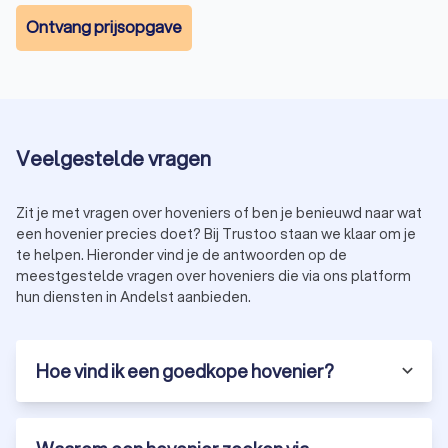
de beste keuze.
Ontvang prijsopgave
Hoe kies je de juiste hovenier in Andelst?
Bij het kiezen van een hoveniersbedrijf in Andelst is het
belangrijk om rekening te houden met een aantal factoren:
Ervaring:
kies een hovenier met ervaring in het soort
project dat je wilt uitvoeren, zoals tuinaanleg,
Veelgestelde vragen
onderhoud of renovatie.
Beoordelingen:
lees recensies van andere klanten om
Zit je met vragen over hoveniers of ben je benieuwd naar wat
een indruk te krijgen van de kwaliteit van het werk.
een hovenier precies doet? Bij Trustoo staan we klaar om je
Certificeringen:
controleer of de hovenier gecertificeerd
te helpen. Hieronder vind je de antwoorden op de
is, bijvoorbeeld via een brancheorganisatie zoals
meestgestelde vragen over hoveniers die via ons platform
Vereniging van Hoveniers en Groenvoorzieners (VHG).
hun diensten in Andelst aanbieden.
Prijs:
vraag meerdere offertes aan om een goed beeld
te krijgen van de kosten en mogelijkheden.
Hoe vind ik een goedkope hovenier?
Ontdek de beste hoveniers in Andelst via
Trustoo
Bij Trustoo hebben we een selectie gemaakt van de meest