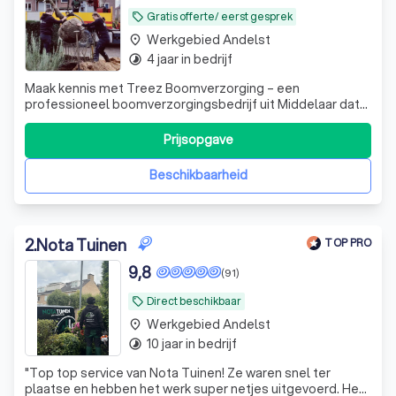
Gratis offerte/ eerst gesprek
local_offer
Werkgebied Andelst
place
4 jaar in bedrijf
timelapse
Maak kennis met Treez Boomverzorging – een
professioneel boomverzorgingsbedrijf uit Middelaar dat
zich toelegt op het onderhoud en beheer van bomen. ✔
Vakkundig snoeien ✔ Deskundig advies ✔ Aanplant van
Prijsopgave
jonge bomen ✔ Boomverankering ✔ Veilig en efficiënt
kappen en rooien Of het nu gaat om particul
Beschikbaarheid
2
.
Nota Tuinen
TOP PRO
9,8
(91)
Direct beschikbaar
local_offer
Werkgebied Andelst
place
10 jaar in bedrijf
timelapse
"
Top top service van Nota Tuinen! Ze waren snel ter
plaatse en hebben het werk super netjes uitgevoerd. Het