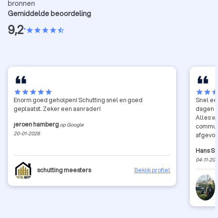
bronnen
Gemiddelde beoordeling
9,2
•
star
star
star
star
star_half
star
star
star
star
star
star
star
sta
Enorm goed geholpen! Schutting snel en goed
Snel ee
geplaatst. Zeker een aanrader!
dagen st
Alles w
jeroen hamberg
op Google
communi
20-01-2026
afgevoe
tuinen 👍
Hans Sc
04-11-20
schutting meesters
Bekijk profiel