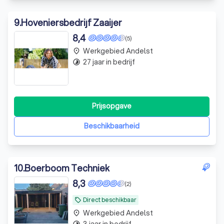
9
.
Hoveniersbedrijf Zaaijer
8,4
(5)
Werkgebied Andelst
place
27 jaar in bedrijf
timelapse
Prijsopgave
Beschikbaarheid
10
.
Boerboom Techniek
8,3
(2)
Direct beschikbaar
local_offer
Werkgebied Andelst
place
3 jaar in bedrijf
timelapse