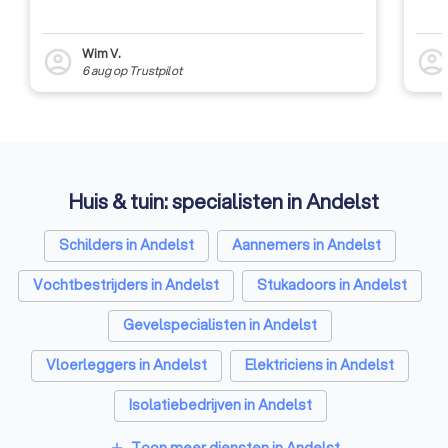
Wim V.
account_circle
account_circl
6 aug
op
Trustpilot
Huis & tuin: specialisten in Andelst
Schilders in Andelst
Aannemers in Andelst
Vochtbestrijders in Andelst
Stukadoors in Andelst
Gevelspecialisten in Andelst
Vloerleggers in Andelst
Elektriciens in Andelst
Isolatiebedrijven in Andelst
Ongediertebestrijders in Andelst
Toon meer diensten in Andelst