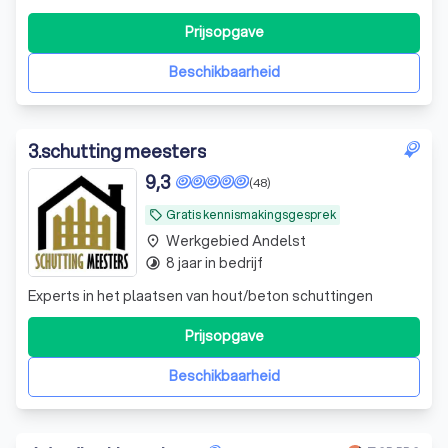
team bestond uit beleefde en nette mannen die duidelijk
weten wat ze doen. Zeker een aanrader!!!
"
Prijsopgave
Beschikbaarheid
3
.
schutting meesters
9,3
(48)
Gratis kennismakingsgesprek
local_offer
Werkgebied Andelst
place
8 jaar in bedrijf
timelapse
Experts in het plaatsen van hout/beton schuttingen
Prijsopgave
Beschikbaarheid