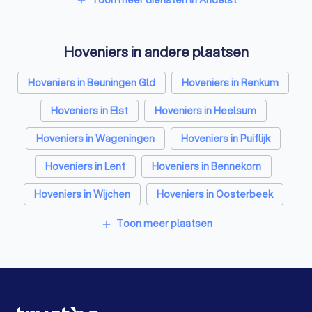
add
Architecten in Andelst
Hoveniers in andere plaatsen
Zonwering specialisten in Andelst
Badkamer installateurs in Andelst
Hoveniers in Beuningen Gld
Hoveniers in Renkum
Traprenovatie bedrijven in Andelst
Hoveniers in Elst
Hoveniers in Heelsum
Schoorsteenvegers in Andelst
Hoveniers in Wageningen
Hoveniers in Puiflijk
Hekwerkspecialisten in Andelst
Hoveniers in Lent
Hoveniers in Bennekom
Stratenmakers in Andelst
Hoveniers in Wijchen
Hoveniers in Oosterbeek
Boomverzorgers in Andelst
Hoveniers in Amsterdam
Hoveniers in Rotterdam
Toon meer plaatsen
add
Interieurstylisten in Andelst
Hoveniers in Den Haag
Hoveniers in Utrecht
Stoffeerders in Andelst
Meubelmakers in Andelst
Hoveniers in Eindhoven
Hoveniers in Tilburg
Klusjesmannen in Andelst
Hoveniers in Groningen
Hoveniers in Almere