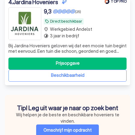
4
.
Jardina Hoveniers
TOP PRO
9,3
(25)
Direct beschikbaar
local_offer
Werkgebied Andelst
place
3 jaar in bedrijf
timelapse
Bij Jardina Hoveniers geloven wij dat een mooie tuin begint
met eenvoud. Een tuin die schoon, geordend en goed
onderhouden is. Regelmatig onderhoud vormt de basis
van ons werk. Het brengt een tuin tot leven en geeft rust
Prijsopgave
in elke maand van het jaar. Wij zijn een hecht en ervaren
team met plezier in
Beschikbaarheid
Tip! Leg uit waar je naar op zoek bent
Wij helpen je de beste en beschikbare hoveniers te
vinden.
Omschrijf mijn opdracht