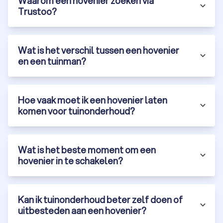
Waarom een hovenier zoeken via
ervaren en betrouwbare hoveniers in Andelst. Onze top 10 is
Trustoo?
gebaseerd op klantbeoordelingen, ervaring en
certificeringen. Via ons platform vraag je gratis offertes aan
en vergelijk je eenvoudig hoveniers.
Gratis offertes:
vraag vrijblijvend meerdere offertes aan
Wat is het verschil tussen een hovenier
van hoveniers in Andelst.
en een tuinman?
Klantbeoordelingen:
bekijk recensies en ervaringen van
andere klanten.
Diversiteit:
vind een tuinbedrijf die gespecialiseerd is in
tuinontwerp, tuinaanleg of onderhoud.
Hoe vaak moet ik een hovenier laten
Laat je tuinproject uitvoeren door een ervaren hovenier in
komen voor tuinonderhoud?
Andelst en geniet van een prachtige, onderhoudsvriendelijke
tuin. Vraag vandaag nog gratis offertes aan via Trustoo en
ontdek de mogelijkheden in Andelst.
Wat is het beste moment om een
hovenier in te schakelen?
Kan ik tuinonderhoud beter zelf doen of
uitbesteden aan een hovenier?