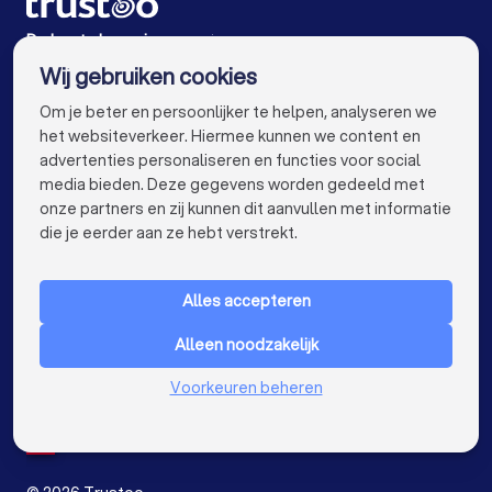
Hoveniers in Breda
Hoveniers in Nijmegen
De beste hoveniers voor jou
Wij gebruiken cookies
Hoveniers in Enschede
Hoveniers in Haarlem
info@trustoo.nl
Om je beter en persoonlijker te helpen, analyseren we
Hoveniers in Arnhem
Hoveniers in Amersfoort
het websiteverkeer. Hiermee kunnen we content en
advertenties personaliseren en functies voor social
Hoveniers in Apeldoorn
Hoveniers in Den Bosch
media bieden. Deze gegevens worden gedeeld met
onze partners en zij kunnen dit aanvullen met informatie
Hoveniers in Maastricht
Hoveniers in Leiden
keyboard_arrow_down
VOOR PARTICULIEREN
die je eerder aan ze hebt verstrekt.
Hoveniers in Dordrecht
Hoveniers in Zoetermeer
keyboard_arrow_down
VOOR BEDRIJVEN
Hoveniers bij jou in de buurt
Alles accepteren
keyboard_arrow_down
OVER TRUSTOO
Alleen noodzakelijk
LAND
Nederland
Voorkeuren beheren
België
Duitsland
Spanje