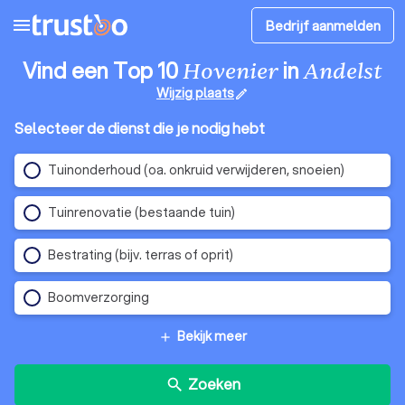
menu
Bedrijf aanmelden
Vind een Top 10
in
Hovenier
Andelst
Wijzig plaats
edit
Selecteer de dienst die je nodig hebt
Tuinonderhoud (oa. onkruid verwijderen, snoeien)
Tuinrenovatie (bestaande tuin)
Bestrating (bijv. terras of oprit)
Boomverzorging
Bekijk meer
add
Zoeken
search