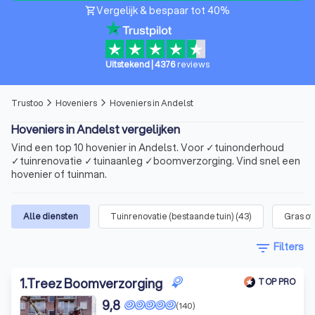
Vergelijk & bespaar tot 40%
shopping_cart
Uitstekend
|
4376
reviews
Trustoo
Hoveniers
Hoveniers in Andelst
arrow_forward_ios
arrow_forward_ios
Hoveniers in Andelst vergelijken
Vind een top 10 hovenier in Andelst. Voor ✓tuinonderhoud
✓tuinrenovatie ✓tuinaanleg ✓boomverzorging. Vind snel een
hovenier of tuinman.
Alle diensten
Tuinrenovatie (bestaande tuin)
(
43
)
Gras o
filter_list
Filters
1
.
Treez Boomverzorging
TOP PRO
9,8
(140)