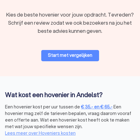
maar ook de waarde van je huis.
Kies de beste hovenier voor jouw opdracht. Tevreden?
Schrijf een review zodat we ook bezoekers na jou het
Wat kost een hovenier in Andelst?
beste advies kunnen geven.
De
kosten van een hovenier
in Andelst hangen af van de aard
en omvang van je project. Gemiddeld liggen de kosten van
een hovenier tussen € 35,- tot € 65,- per uur. Voor grotere
projecten, zoals tuinaanleg of renovatie, worden vaak vaste
Start met vergelijken
prijzen per vierkante meter berekend. Hier zijn enkele
richtlijnen:
Tuinontwerp:
de kosten voor een tuinontwerp variëren
tussen € 200,- tot € 350,-, afhankelijk van de
complexiteit en de grootte van de tuin.
Tuinaanleg:
de prijs voor het aanleggen van een tuin ligt
Wat kost een hovenier in Andelst?
gemiddeld tussen € 50 tot € 100 per m2, afhankelijk van
de gekozen materialen en beplanting.
Een hovenier kost per uur tussen de
€
35
,-
en
€
65
,-
Een
Tuinonderhoud:
voor regulier onderhoud betaal je vaak
hovenier mag zelf de tarieven bepalen, vraag daarom vooraf
een uurtarief tussen € 35,- tot € 65,-, afhankelijk van de
een offerte aan. Wat een hovenier kost heeft ook te maken
ervaring van de hovenier.
met wat jouw specifieke wensen zijn.
Wil je besparen op de kosten? Vraag dan meerdere offertes
Lees meer over Hoveniers kosten
aan via Trustoo. Zo vergelijk je eenvoudig prijzen en maak je