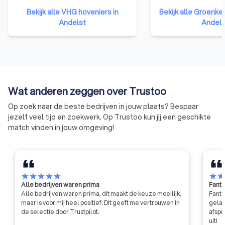
toelatingseisen. Die waarborgen
Of het nu gaat om 
Bekijk alle VHG hoveniers in
Bekijk alle Groenkeu
dat elk VHG-lid een echte
groen, een bedrijfst
Andelst
Andels
groenprofessional is. U kunt
schoolplein, water
zorgeloos genieten,
sportpark, begraaf
vertrouwend op de kwaliteit van
dak of gevel, opdr
uw VHG-hovenier. Als bewijs
kunnen altijd op de 
daarvoor ontvangt u het VHG
van onze deelneme
Garantiecertificaat. Mocht er
Wat anderen zeggen over Trustoo
toch iets niet in orde zijn, dan
heeft u de garantie dat fouten en
Op zoek naar de beste bedrijven in jouw plaats? Bespaar
schade worden hersteld.
jezelf veel tijd en zoekwerk. Op Trustoo kun jij een geschikte
match vinden in jouw omgeving!
star
star
star
star
star
star
sta
Alle bedrijven waren prima
Fanta
Alle bedrijven waren prima, dit maakt de keuze moeilijk,
Fanta
maar is voor mij heel positief. Dit geeft me vertrouwen in
gelat
de selectie door Trustpilot.
afspr
uit!