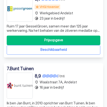
VHG Hovenier
grade
Werkgebied Andelst
place
23 jaar in bedrijf
timelapse
Ruim 17 jaar GesselGroen, samen meer dan 125 jaar
werkervaring. Na het behalen van de zilveren medaille op
de World Skills in Seoul en het afronden van de
hoveniersopleiding begon Gerard van Gessel in 2003 met
Prijsopgave
het aanleggen en onderhouden van tuinen en terreinen.
Met een klein en gedreven team werde
Beschikbaarheid
7
.
Bunt Tuinen
8,9
(53)
Waalstraat 7A, Andelst
place
16 jaar in bedrijf
timelapse
Ik ben Jan Bunt, in 2010 oprichter van Bunt Tuinen. Ik ben