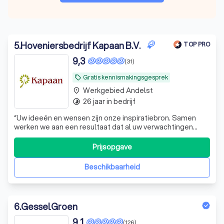
5
.
Hoveniersbedrijf Kapaan B.V.
TOP PRO
9,3
(31)
Gratis kennismakingsgesprek
local_offer
Werkgebied Andelst
place
26 jaar in bedrijf
timelapse
“Uw ideeën en wensen zijn onze inspiratiebron. Samen
werken we aan een resultaat dat al uw verwachtingen
overtreft.”
Prijsopgave
Beschikbaarheid
6
.
GesselGroen
9,1
(126)