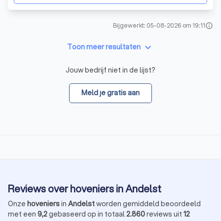
Bijgewerkt: 05-08-2026 om 19:11
info
keyboard_arrow_down
Toon meer resultaten
Jouw bedrijf niet in de lijst?
Meld je gratis aan
Reviews over hoveniers in Andelst
Onze
hoveniers
in
Andelst
worden gemiddeld beoordeeld
met een
9,2
gebaseerd op in totaal
2.860
reviews uit
12