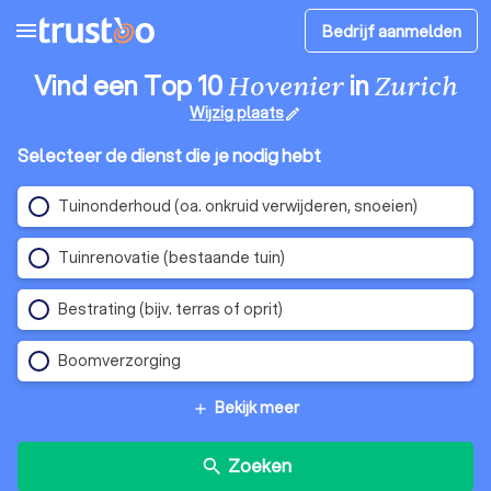
menu
Bedrijf aanmelden
Vind een Top 10
in
Hovenier
Zurich
Wijzig plaats
edit
Selecteer de dienst die je nodig hebt
Tuinonderhoud (oa. onkruid verwijderen, snoeien)
Tuinrenovatie (bestaande tuin)
Bestrating (bijv. terras of oprit)
Boomverzorging
Bekijk meer
add
Zoeken
search