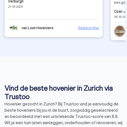
Verburgh
een goe
21-10-2025
Ozan
op
05-10-20
van Loon Hoveniers
Bekijk profiel
Vind de beste hovenier in Zurich via
Trustoo
Hovenier gezocht in Zurich? Bij Trustoo vind je eenvoudig de
beste hoveniers bij jou in de buurt, zorgvuldig geselecteerd
en beoordeeld met een uitstekende Trustoo-score van 8.8.
Wil je een tuin laten aanleggen, onderhouden of renoveren, wij