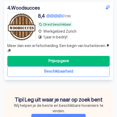
4
.
Woodsucces
8,4
(19)
Direct beschikbaar
local_offer
Werkgebied Zurich
place
1 jaar in bedrijf
timelapse
Meer dan een erfafscheiding. Een begin van buitenleven.🌳
🪵
Prijsopgave
Beschikbaarheid
Tip! Leg uit waar je naar op zoek bent
Wij helpen je de beste en beschikbare hoveniers te
vinden.