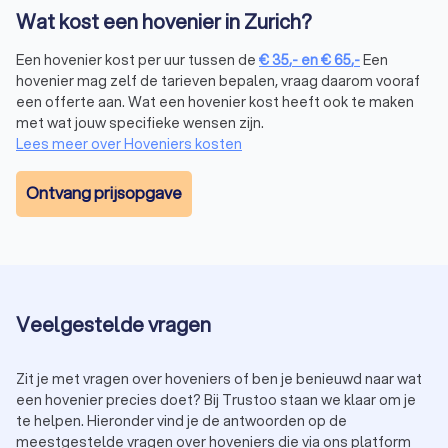
Tuinaanleg:
de prijs voor het aanleggen van een tuin ligt
Wat kost een hovenier in Zurich?
gemiddeld tussen € 50 tot € 100 per m2, afhankelijk van
de gekozen materialen en beplanting.
Een hovenier kost per uur tussen de
€
35
,-
en
€
65
,-
Een
Tuinonderhoud:
voor regulier onderhoud betaal je vaak
hovenier mag zelf de tarieven bepalen, vraag daarom vooraf
een uurtarief tussen € 35,- tot € 65,-, afhankelijk van de
een offerte aan. Wat een hovenier kost heeft ook te maken
ervaring van de hovenier.
met wat jouw specifieke wensen zijn.
Wil je besparen op de kosten? Vraag dan meerdere offertes
Lees meer over Hoveniers kosten
aan via Trustoo. Zo vergelijk je eenvoudig prijzen en maak je
de beste keuze.
Ontvang prijsopgave
Hoe kies je de juiste hovenier in Zurich?
Bij het kiezen van een hoveniersbedrijf in Zurich is het
belangrijk om rekening te houden met een aantal factoren:
Ervaring:
kies een hovenier met ervaring in het soort
project dat je wilt uitvoeren, zoals tuinaanleg,
Veelgestelde vragen
onderhoud of renovatie.
Beoordelingen:
lees recensies van andere klanten om
Zit je met vragen over hoveniers of ben je benieuwd naar wat
een indruk te krijgen van de kwaliteit van het werk.
een hovenier precies doet? Bij Trustoo staan we klaar om je
Certificeringen:
controleer of de hovenier gecertificeerd
te helpen. Hieronder vind je de antwoorden op de
is, bijvoorbeeld via een brancheorganisatie zoals
meestgestelde vragen over hoveniers die via ons platform
Vereniging van Hoveniers en Groenvoorzieners (VHG).