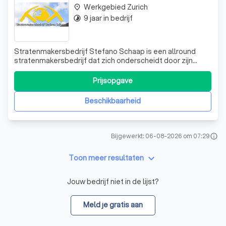
Werkgebied Zurich
place
9 jaar in bedrijf
timelapse
Stratenmakersbedrijf Stefano Schaap is een allround
stratenmakersbedrijf dat zich onderscheidt door zijn
brede scala aan ervaring en expertise. Wij zijn er om u te
ondersteunen, of het nu gaat om het genereren van
Prijsopgave
ideeën, het bemiddelen bij de materiaalkeuze, of het
aanbieden van een totaalpakket wa
Beschikbaarheid
Bijgewerkt: 06-08-2026 om 07:29
info
keyboard_arrow_down
Toon meer resultaten
Jouw bedrijf niet in de lijst?
Meld je gratis aan