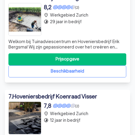
8,2
(2)
Werkgebied Zurich
place
29 jaar in bedrijf
timelapse
Welkom bij Tuinadviescentrum en Hoveniersbedrijf Erik
Bergsma! Wij zijn gepassioneerd over het creëren en
onderhouden van prachtige tuinen die perfect aansluiten
bij de wensen van onze klanten. Met jarenlange ervaring in
Prijsopgave
tuin aanleg, onderhoud en advies, onderscheiden wij ons
door onze persoonlijke
Beschikbaarheid
7
.
Hoveniersbedrijf Koenraad Visser
7,8
(2)
Werkgebied Zurich
place
12 jaar in bedrijf
timelapse