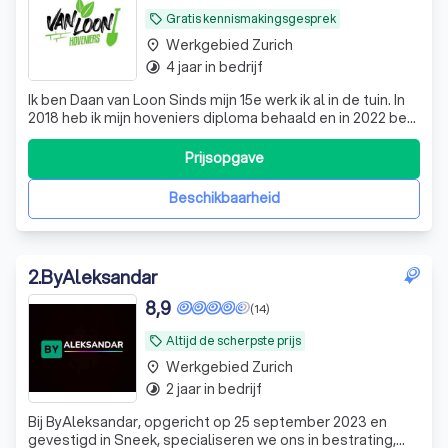
Gratis kennismakingsgesprek
local_offer
Werkgebied Zurich
place
4 jaar in bedrijf
timelapse
Ik ben Daan van Loon Sinds mijn 15e werk ik al in de tuin. In
2018 heb ik mijn hoveniers diploma behaald en in 2022 ben
ik voor mijzelf begonnen. Ik doe alle werkzaamheden in de
tuin, van straten tot snoeien. Mocht uw klus toch buiten
Prijsopgave
mijn kunnen liggen, neem ik het niet aan. Tevreden klanten
en goe
Beschikbaarheid
2
.
ByAleksandar
8,9
(14)
Altijd de scherpste prijs
local_offer
Werkgebied Zurich
place
2 jaar in bedrijf
timelapse
Bij ByAleksandar, opgericht op 25 september 2023 en
gevestigd in Sneek, specialiseren we ons in bestrating,