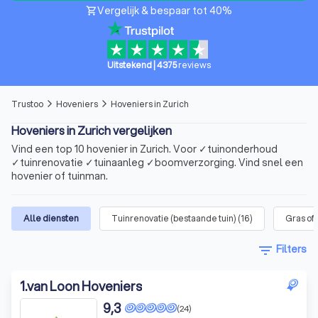
Vergelijk & bespaar tot 40%
shopping_cart
Uitstekend
|
4375
reviews
Trustoo
Hoveniers
Hoveniers in Zurich
arrow_forward_ios
arrow_forward_ios
Hoveniers in Zurich vergelijken
Vind een top 10 hovenier in Zurich. Voor ✓tuinonderhoud
✓tuinrenovatie ✓tuinaanleg ✓boomverzorging. Vind snel een
hovenier of tuinman.
Alle diensten
Tuinrenovatie (bestaande tuin)
(
16
)
Gras of
filter_list
Filters
1
.
van Loon Hoveniers
9,3
(24)