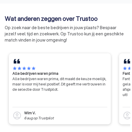
Wat anderen zeggen over Trustoo
Op zoek naar de beste bedrijven in jouw plaats? Bespaar
jezelf veel tijd en zoekwerk. Op Trustoo kun jij een geschikte
match vinden in jouw omgeving!
star
star
star
star
star
star
sta
Alle bedrijven waren prima
Fanta
Alle bedrijven waren prima, dit maakt de keuze moeilijk,
Fanta
maar is voor mij heel positief. Dit geeft me vertrouwen in
gelat
de selectie door Trustpilot.
afspr
uit!
Wim V.
account_circle
account_circl
6 aug
op
Trustpilot