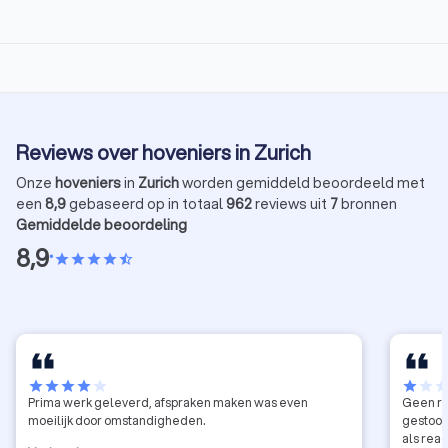
Reviews over hoveniers in Zurich
Onze
hoveniers
in
Zurich
worden gemiddeld beoordeeld met
een
8,9
gebaseerd op in totaal
962
reviews uit
7
bronnen
Gemiddelde beoordeling
8,9
•
star
star
star
star
star_half
star
star
star
star
star
star
star
sta
Prima werk geleverd, afspraken maken was even
Geen re
moeilijk door omstandigheden.
gestoord
als rea