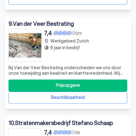
9
.
Van der Veer Bestrating
7,4
(27)
Werkgebied Zurich
place
8 jaar in bedrijf
timelapse
Bij Van der Veer Bestrating onderscheiden we ons door
onze toewijding aan kwaliteit en klanttevredenheid. Wij
bieden u een vrijblijvende offerte, volledig afgestemd op
uw specifieke wensen en behoeften. Geen verrassingen,
Prijsopgave
maar duidelijke prijsafspraken, zodat u precies weet waar
u aan toe bent. Onze
Beschikbaarheid
10
.
Stratenmakersbedrijf Stefano Schaap
7,4
(5)