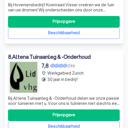
Bij Hoveniersbedrijf Koenraad Visser creëren we de tuin
van uw dromen! Wij onderscheiden ons door onze
expertise in tuinontwerp, aanleg en onderhoud, waarbij we
altijd rekening houden met uw persoonlijke wensen. Een
Prijsopgave
prachtige tuin is niet alleen een verlengstuk van uw huis,
maar ook een plek waar u
Beschikbaarheid
8
.
Altena Tuinaanleg & -Onderhoud
7,8
(1)
Werkgebied Zurich
place
30 jaar in bedrijf
timelapse
Bij Altena Tuinaanleg & -Onderhoud delen we onze passie
voor tuinieren met u. Voor ons is tuinieren niet slechts een
taak, maar een ware toewijding. Ons motto, "Altena
Tuinaanleg & -Onderhoud doet uw groene hart sneller
Prijsopgave
kloppen," weerspiegelt onze liefde voor het groen. Met
vakundigheid, netheid en
Beschikbaarheid