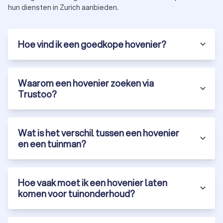
hun diensten in Zurich aanbieden.
Prijs:
vraag meerdere offertes aan om een goed beeld
te krijgen van de kosten en mogelijkheden.
Hoe vind ik een goedkope hovenier?
Ontdek de beste hoveniers in Zurich via
Trustoo
Bij Trustoo hebben we een selectie gemaakt van de meest
Waarom een hovenier zoeken via
ervaren en betrouwbare hoveniers in Zurich. Onze top 10 is
Trustoo?
gebaseerd op klantbeoordelingen, ervaring en
certificeringen. Via ons platform vraag je gratis offertes aan
en vergelijk je eenvoudig hoveniers.
Gratis offertes:
vraag vrijblijvend meerdere offertes aan
Wat is het verschil tussen een hovenier
van hoveniers in Zurich.
en een tuinman?
Klantbeoordelingen:
bekijk recensies en ervaringen van
andere klanten.
Diversiteit:
vind een tuinbedrijf die gespecialiseerd is in
tuinontwerp, tuinaanleg of onderhoud.
Hoe vaak moet ik een hovenier laten
Laat je tuinproject uitvoeren door een ervaren hovenier in
komen voor tuinonderhoud?
Zurich en geniet van een prachtige, onderhoudsvriendelijke
tuin. Vraag vandaag nog gratis offertes aan via Trustoo en
ontdek de mogelijkheden in Zurich.