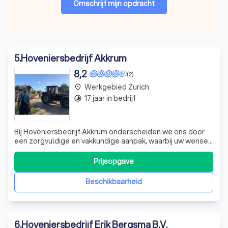
Omschrijf mijn opdracht
5
.
Hoveniersbedrijf Akkrum
8,2
(2)
Werkgebied Zurich
place
17 jaar in bedrijf
timelapse
Bij Hoveniersbedrijf Akkrum onderscheiden we ons door
een zorgvuldige en vakkundige aanpak, waarbij uw wensen
altijd centraal staan. Wij zijn trots op onze uitgebreide
portfolio, die een diversiteit aan gerealiseerde projecten
Prijsopgave
laat zien. Of het nu gaat om de aanleg van een
kindvriendelijke tuin of e
Beschikbaarheid
6
.
Hoveniersbedrijf Erik Bergsma B.V.