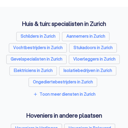
Huis & tuin: specialisten in Zurich
Schilders in Zurich
Aannemers in Zurich
Vochtbestrijders in Zurich
Stukadoors in Zurich
Gevelspecialisten in Zurich
Vloerleggers in Zurich
Elektriciens in Zurich
Isolatiebedrijven in Zurich
Ongediertebestrijders in Zurich
Architecten in Zurich
Toon meer diensten in Zurich
add
Zonwering specialisten in Zurich
Hoveniers in andere plaatsen
Badkamer installateurs in Zurich
Traprenovatie bedrijven in Zurich