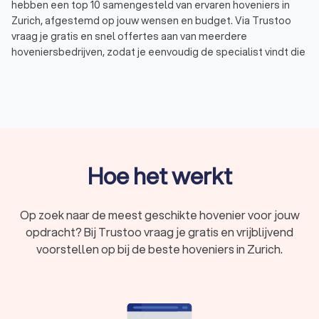
hebben een top 10 samengesteld van ervaren hoveniers in
Zurich, afgestemd op jouw wensen en budget. Via Trustoo
vraag je gratis en snel offertes aan van meerdere
hoveniersbedrijven, zodat je eenvoudig de specialist vindt die
perfect aansluit bij jouw tuinproject. Laat je adviseren door
een deskundige hovenier in Zurich en geniet van een
prachtige tuin zonder zorgen.
Wat doet een hovenier?
Een hovenier in Zurich is gespecialiseerd in het aanleggen,
Hoe het werkt
onderhouden en renoveren van tuinen. Dit vakmanschap gaat
verder dan alleen planten en struiken verzorgen. Hoveniers
bieden verschillende diensten aan, waaronder:
Op zoek naar de meest geschikte hovenier voor jouw
Tuinontwerp:
een goed tuinontwerp is belangrijk voor
opdracht? Bij Trustoo vraag je gratis en vrijblijvend
een mooie en functionele tuin. Hoveniers maken vaak
samen met een tuinarchitect een ontwerp dat rekening
voorstellen op bij de beste hoveniers in Zurich.
houdt met jouw wensen, de ligging van je tuin en de
beste keuzes voor beplanting en materialen.
Tuinrenovatie (bestaande tuin):
wil je je bestaande tuin
opfrissen of compleet vernieuwen? Een