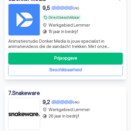
9,5
(26)
Direct beschikbaar
local_offer
Werkgebied Lemmer
place
15 jaar in bedrijf
timelapse
Animatiestudio Donker Media is jouw specialist in
animatievideos die de aandacht trekken. Met onze
animatie studio in Eindhoven verrassen we met creatieve
concepten die precies vertellen wat jij wilt overbrengen.
Prijsopgave
Dat doen we met een klein team van ervaren experts
vanuit Eindhoven, voor opdrachtgever
Beschikbaarheid
7
.
Snakeware
9,2
(46)
Werkgebied Lemmer
place
26 jaar in bedrijf
timelapse