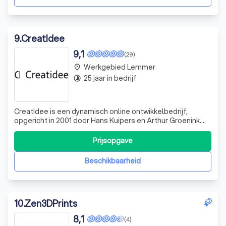
9
.
CreatIdee
9,1
(29)
Werkgebied Lemmer
place
25 jaar in bedrijf
timelapse
CreatIdee is een dynamisch online ontwikkelbedrijf,
opgericht in 2001 door Hans Kuipers en Arthur Groenink.
Wij zijn gedreven door onze passie voor technologie en
creativiteit. Onze expertise ligt in het ontwikkelen van
Prijsopgave
zowel op maat gemaakte projecten voor onze klanten als
onze eigen innovatieve pr
Beschikbaarheid
10
.
Zen3DPrints
8,1
(4)