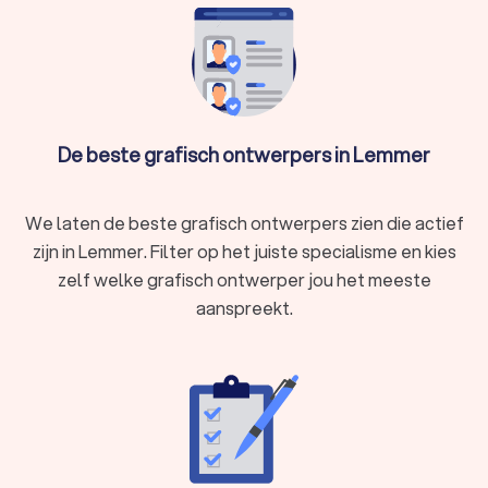
In Lemmer hebben wij 400 goede grafisch ontwerpers
gevonden. De grafisch ontwerpers in Lemmer hebben een
gemiddelde Trustoo Score van een 8.8. Welke grafisch
designer je ook kiest, via Trustoo maak je een goede keuze
voor het opmaken van je drukwerk en het ontwerpen van je
huisstijl. We kunnen je ook helpen door direct prijsopgaven
De beste grafisch ontwerpers in Lemmer
aan te vragen bij verschillende grafisch ontwerpers. Zo kan je
eenvoudig de designer vergelijken en degene kiezen die het
beste bij jou past.
We laten de beste grafisch ontwerpers zien die actief
zijn in Lemmer. Filter op het juiste specialisme en kies
zelf welke grafisch ontwerper jou het meeste
aanspreekt.