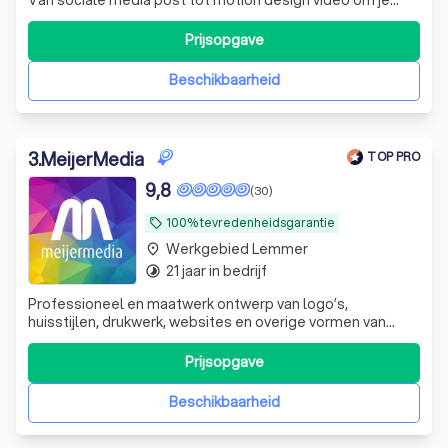
bedrijf een boost te geven. Service is een speerpunt.
Prijsopgave
Beschikbaarheid
3
.
MeijerMedia
TOP PRO
9,8
(30)
100% tevredenheidsgarantie
local_offer
Werkgebied Lemmer
place
21 jaar in bedrijf
timelapse
Professioneel en maatwerk ontwerp van logo’s,
huisstijlen, drukwerk, websites en overige vormen van
creatieve communicatie. Flexibel, betrouwbaar, een
overvloed aan creativiteit en nette prijzen.
Prijsopgave
Beschikbaarheid