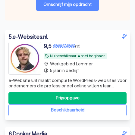
Omschrijf mijn opdracht
5
.
e-Websites.nl
9,5
(11)
Nu beschikbaar 🔥snel beginnen
local_offer
Werkgebied Lemmer
place
5 jaar in bedrijf
timelapse
e-Websites.nl maakt complete WordPress-websites voor
ondernemers die professioneel online willen staan
zonder technisch gedoe. Veel ondernemers weten dat ze
een goede website nodig hebben, maar lopen vast op
Prijsopgave
keuzes zoals hosting, domeinnaam, e-mail, WordPress,
onderhoud, beveiliging en teksten. Wij
Beschikbaarheid
6
.
Donker Media