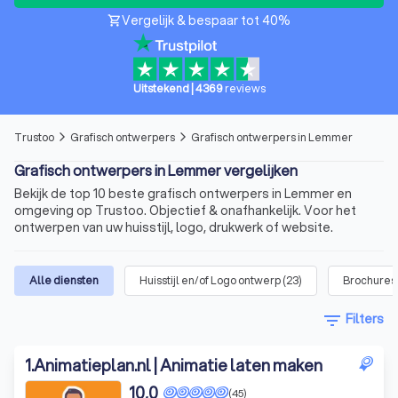
Vergelijk & bespaar tot 40%
shopping_cart
Uitstekend
|
4369
reviews
Trustoo
Grafisch ontwerpers
Grafisch ontwerpers in Lemmer
arrow_forward_ios
arrow_forward_ios
Grafisch ontwerpers in Lemmer vergelijken
Bekijk de top 10 beste grafisch ontwerpers in Lemmer en
omgeving op Trustoo. Objectief & onafhankelijk. Voor het
ontwerpen van uw huisstijl, logo, drukwerk of website.
Alle diensten
Huisstijl en/of Logo ontwerp
(
23
)
Brochures,
filter_list
Filters
1
.
Animatieplan.nl | Animatie laten maken
10,0
(45)