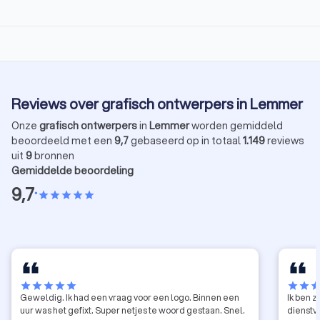
Reviews over grafisch ontwerpers in Lemmer
Onze
grafisch ontwerpers
in
Lemmer
worden gemiddeld
beoordeeld met een
9,7
gebaseerd op in totaal
1.149
reviews
uit
9
bronnen
Gemiddelde beoordeling
9,7
•
star
star
star
star
star
star
star
star
star
star
star
star
sta
Geweldig. Ik had een vraag voor een logo. Binnen een
Ik ben 
uur was het gefixt. Super netjes te woord gestaan. Snel.
dienstv