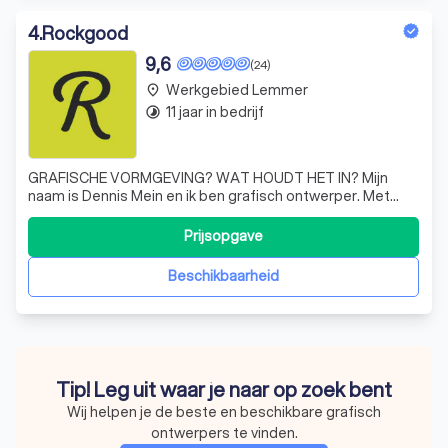
4
.
Rockgood
9,6
(24)
Werkgebied Lemmer
place
11 jaar in bedrijf
timelapse
GRAFISCHE VORMGEVING? WAT HOUDT HET IN? Mijn
naam is Dennis Mein en ik ben grafisch ontwerper. Met
mijn bedrijf “Rockgood Design” ben ik in 2015 gestart met
het ontwerpen van logo’s, menu kaarten, Drank etiketten,
Prijsopgave
album covers, flyers/posters, websites en nog veel meer.
Dit heeft mij gebracht tot wa
Beschikbaarheid
Tip! Leg uit waar je naar op zoek bent
Wij helpen je de beste en beschikbare grafisch
ontwerpers te vinden.