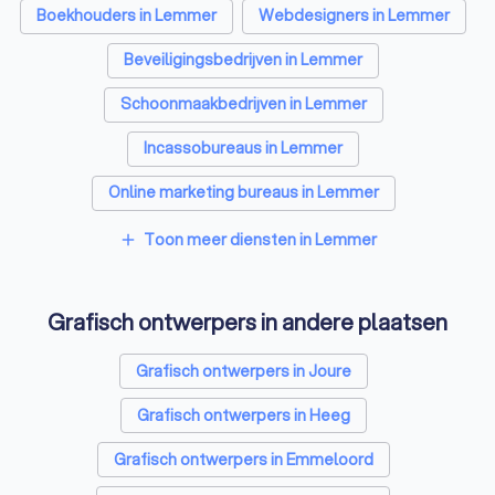
Boekhouders in Lemmer
Webdesigners in Lemmer
Beveiligingsbedrijven in Lemmer
Schoonmaakbedrijven in Lemmer
Incassobureaus in Lemmer
Online marketing bureaus in Lemmer
Tekstschrijvers in Lemmer
Toon meer diensten in Lemmer
add
Vertaalbureaus in Lemmer
Grafisch ontwerpers in andere plaatsen
SEO-specialisten in Lemmer
Reclamebureaus in Lemmer
Grafisch ontwerpers in Joure
Accountants in Lemmer
Grafisch ontwerpers in Heeg
Grafisch ontwerpers in Emmeloord