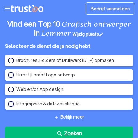
menu
Bedrijf aanmelden
Vind een Top 10
Grafisch ontwerper
in
Lemmer
Wijzig plaats
edit
Selecteer de dienst die je nodig hebt
Brochures, Folders of Drukwerk (DTP) opmaken
Huisstijl en/of Logo ontwerp
Web en/of App design
Infographics & datavisualisatie
Bekijk meer
add
Zoeken
search