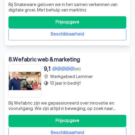
Bij Snakeware geloven we in het samen verkennen van
digitale groei. Met behulp van marktinz
Prijsopgave
Beschikbaarheid
8
.
Wefabric web & marketing
9,1
(20)
Werkgebied Lemmer
place
10 jaar in bedrijf
timelapse
Bij Wefabric zijn we gepassioneerd over innovatie en
vooruitgang. We zijn altijd in beweging, op zoek naar
nieuwe oplossingen en slimme innovaties om jouw bedrijf
te helpen groeien. Ons team van web- en
Prijsopgave
marketingspecialisten staat klaar om je te helpen meer
uit je online aanwezigheid te halen. Of je
Beschikbaarheid