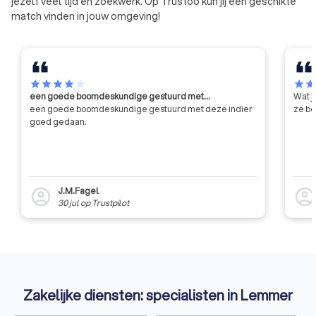
jezelf veel tijd en zoekwerk. Op Trustoo kun jij een geschikte
moeten voldoen aa
match vinden in jouw omgeving!
eisen qua integritei
professionaliteit.
star
star
star
star
star
star
sta
een goede boomdeskundige gestuurd met…
Wat j
een goede boomdeskundige gestuurd met deze indier
ze be
goed gedaan.
J.M.Fagel
account_circle
account_circl
30 jul
op
Trustpilot
Zakelijke diensten: specialisten in Lemmer