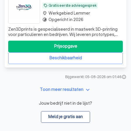
Gratis eerste adviesgesprek
local_offer
Werkgebied Lemmer
place
Opgericht in 2026
timelapse
Zen3Dprints is gespecialiseerd in maatwerk 3D-printing
voor particulieren en bedrijven. Wij leveren prototypes,
onderdelen en gepersonaliseerde producten met oog
voor kwaliteit, snelle service en nette afwerking. Van
Prijsopgave
enkelstuks tot kleine oplages: Zen3Dprints denkt mee van
ontwerp tot eindproduct.
Beschikbaarheid
Bijgewerkt: 05-08-2026 om 01:46
info
keyboard_arrow_down
Toon meer resultaten
Jouw bedrijf niet in de lijst?
Meld je gratis aan