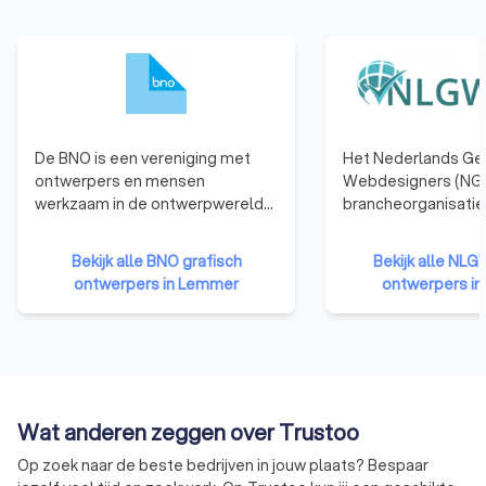
De BNO is een vereniging met
Het Nederlands Ge
ontwerpers en mensen
Webdesigners (NGR
werkzaam in de ontwerpwereld
brancheorganisatie
als leden. De BNO verbindt,
webdesigners. We
vertegenwoordigt en versterkt
die zijn aangeslote
Bekijk alle BNO grafisch
Bekijk alle NLG
ontwerpers in Nederland.
hebben namelijk b
ontwerpers in Lemmer
ontwerpers i
de nodige kennis, e
vaardigheden te b
kwalitatief hoogwa
websites te ontwer
Bovendien moet een
organisatie zich ho
Wat anderen zeggen over Trustoo
gedragscode van d
betekent dat ze ni
Op zoek naar de beste bedrijven in jouw plaats? Bespaar
eigen gang kunnen 