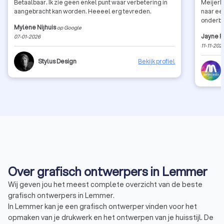
Betaalbaar. Ik zie geen enkel punt waar verbetering in
MeijerM
aangebracht kan worden. Heeeel erg tevreden.
naar ee
onderbo
Mylène Nijhuis
op Google
communi
Jayne F
07-01-2026
recomm
11-11-202
Stylus Design
Bekijk profiel
Over grafisch ontwerpers in Lemmer
Wij geven jou het meest complete overzicht van de beste
grafisch ontwerpers in Lemmer.
In Lemmer kan je een grafisch ontwerper vinden voor het
opmaken van je drukwerk en het ontwerpen van je huisstijl. De