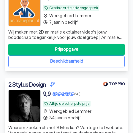
Gratis eerste adviesgesprek
local_offer
Werkgebied Lemmer
place
7 jaar in bedrijf
timelapse
Wij maken met 2D animatie explainer video's jouw
boodschap toegankelijk voor jouw doelgroep | Animatie
laten maken? | Animatieplan.nl
Prijsopgave
Beschikbaarheid
2
.
Stylus Design
TOP PRO
9,9
(28)
Altijd de scherpste prijs
local_offer
Werkgebied Lemmer
place
34 jaar in bedrijf
timelapse
Waarom zoeken als het Stylus kan? Van logo tot website.
Van sociale media post tot motion design video om je