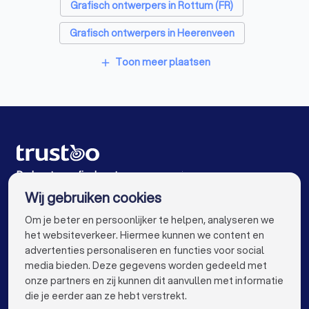
Grafisch ontwerpers in Rottum (FR)
Grafisch ontwerpers in Heerenveen
Grafisch ontwerpers in Wolvega
Toon meer plaatsen
add
Grafisch ontwerpers in Sneek
Grafisch ontwerpers in Urk
Grafisch ontwerpers in Bolsward
Grafisch ontwerpers in Steenwijk
De beste grafisch ontwerpers voor jou
Wij gebruiken cookies
Grafisch ontwerpers in Amsterdam
info@trustoo.nl
Om je beter en persoonlijker te helpen, analyseren we
Grafisch ontwerpers in Rotterdam
het websiteverkeer. Hiermee kunnen we content en
advertenties personaliseren en functies voor social
Grafisch ontwerpers in Den Haag
media bieden. Deze gegevens worden gedeeld met
onze partners en zij kunnen dit aanvullen met informatie
Grafisch ontwerpers in Utrecht
keyboard_arrow_down
VOOR PARTICULIEREN
die je eerder aan ze hebt verstrekt.
Grafisch ontwerpers in Eindhoven