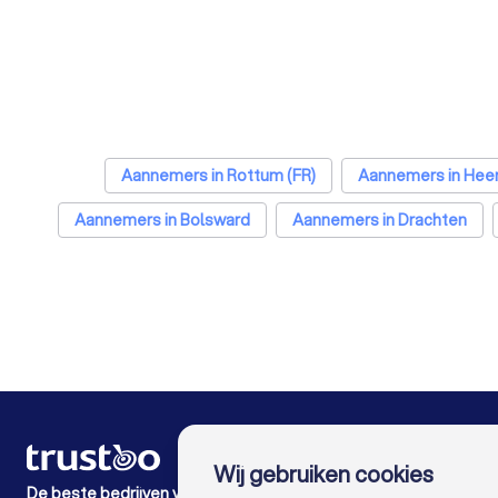
Aannemers in Rottum (FR)
Aannemers in Hee
Aannemers in Bolsward
Aannemers in Drachten
Aannemers in Den Haag
Aannemers in Utrec
Aannemers in Breda
Aannemers in Nijmegen
Aannemers in Apeldoorn
Aannemers in Den Bosc
VOOR PARTICULIEREN
Wij gebruiken cookies
Hoe het werkt
De beste bedrijven voor jou