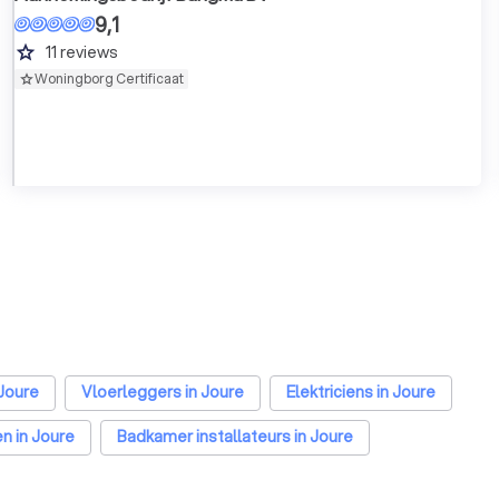
9,1
grade
11
reviews
Woningborg Certificaat
 Joure
Vloerleggers in Joure
Elektriciens in Joure
n in Joure
Badkamer installateurs in Joure
Joure
Stoffeerders in Joure
Meubelmakers in Joure