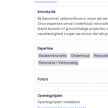
Introductie
Bij Aannemer Jellema Bouw in Joure zijn we 
Onze expertise omvat onderhoud, renovatie,
kleine klussen of grootschalige projecten, wi
nauwkeurigheid zorgen we ervoor dat elk pr
uit vakmensen die gespecialiseerd zijn in di
bedienen.

Expertise
Heeft u bouwadvies nodig voor een nieuwbou
Keukenrenovatie
Onderhoud
Renovat
uitstraling geven? Bij Jellema Bouw bieden 
Renovatie / Verbouwing
online als bij u thuis. We begrijpen dat het
Daarom staan we klaar om u te helpen bij he
materiaalkeuze tot indeling en afwerking.

Foto's
Met meer dan 25 jaar ervaring in de bouwse
nog contact met ons op voor een vrijblijven
bouwdromen waar te maken!
Openingstijden
Openingstijden onbekend