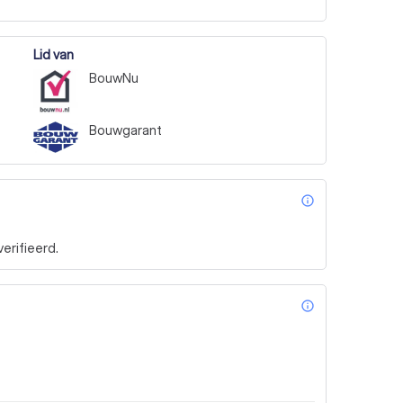
Lid van
BouwNu
Bouwgarant
info_outl
rifieerd.
info_outl