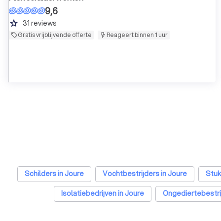
9,6
grade
31
reviews
Gratis vrijblijvende offerte
Reageert binnen 1 uur
Schilders in Joure
Vochtbestrijders in Joure
Stuk
Isolatiebedrijven in Joure
Ongediertebestrij
Traprenovatie bedrijven in Joure
Schoorsteenvegers in 