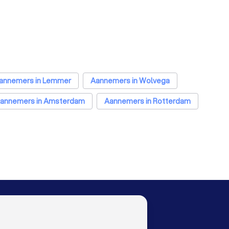
annemers in Lemmer
Aannemers in Wolvega
annemers in Amsterdam
Aannemers in Rotterdam
nnemers in Groningen
Aannemers in Almere
nemers in Arnhem
Aannemers in Amersfoort
nnemers in Dordrecht
Aannemers in Zoetermeer
OO
LAND
Nederland