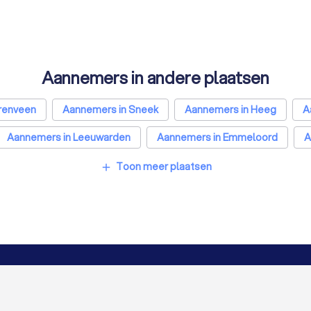
Klusjesmannen in Joure
Aannemers in andere plaatsen
renveen
Aannemers in Sneek
Aannemers in Heeg
A
Aannemers in Leeuwarden
Aannemers in Emmeloord
A
ht
Aannemers in Eindhoven
Aannemers in Tilburg
Aa
Toon meer plaatsen
add
Aannemers in Enschede
Aannemers in Haarlem
Aan
h
Aannemers in Maastricht
Aannemers in Leiden
Aa
VOOR BEDRIJVEN
OVER TRUST
Bedrijfsprofiel verwijderen
Over Trustoo