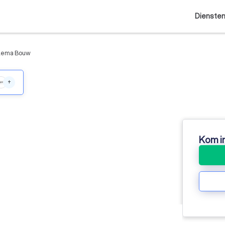
Dienste
lema Bouw
+
Kom i