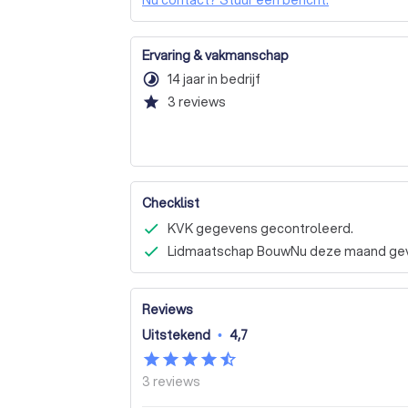
Nu contact? Stuur een bericht.
Ervaring & vakmanschap
timelapse
14 jaar in bedrijf
star
3
reviews
Checklist
KVK gegevens gecontroleerd.
Lidmaatschap BouwNu deze maand geve
Reviews
Uitstekend
•
4,7
3
reviews