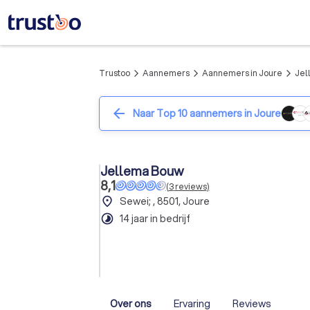
Trustoo
Aannemers
Aannemers in Joure
Jel
arrow_forward_ios
arrow_forward_ios
arrow_forward_ios
arrow_back
Naar Top 10 aannemers in Joure
Jellema Bouw
8,1
(
3
reviews
)
place
Sewei; , 8501, Joure
timelapse
14 jaar in bedrijf
Over ons
Ervaring
Reviews