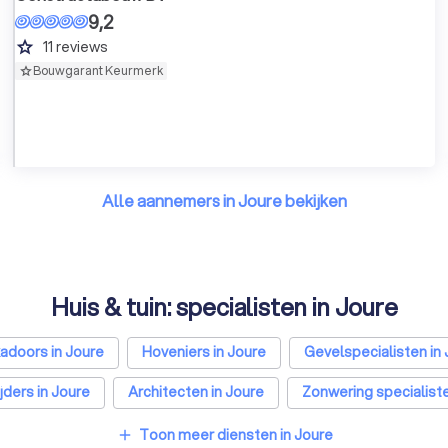
9,2
grade
11
reviews
Bouwgarant Keurmerk
Alle aannemers in Joure bekijken
Huis & tuin: specialisten in Joure
adoors in Joure
Hoveniers in Joure
Gevelspecialisten in
ders in Joure
Architecten in Joure
Zonwering specialiste
Joure
Hekwerkspecialisten in Joure
Interieurstylisten in 
Toon meer diensten in Joure
add