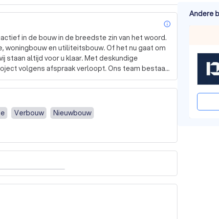
Andere b
info_outl
actief in de bouw in de breedste zin van het woord. 
 woningbouw en utiliteitsbouw. Of het nu gaat om 
j staan altijd voor u klaar. Met deskundige 
oject volgens afspraak verloopt. Ons team bestaat 
verse disciplines, zodat we u optimaal kunnen 
wproject of wilt u uw huidige woning een frisse 
ie
Verbouw
Nieuwbouw
we persoonlijke begeleiding en inspiratie, zowel 
 maken van keuzes in de bouw overweldigend kan zijn. 
t maken van de juiste beslissingen, van 
ctor zijn we uw betrouwbare partner. Neem vandaag 
de offerte of advies. Laat ons u helpen om uw 