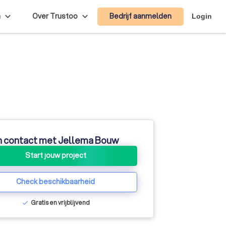
Bedrijf aanmelden
n
Over Trustoo
Login
n contact met Jellema Bouw
Start jouw project
Check beschikbaarheid
Gratis en vrijblijvend
check