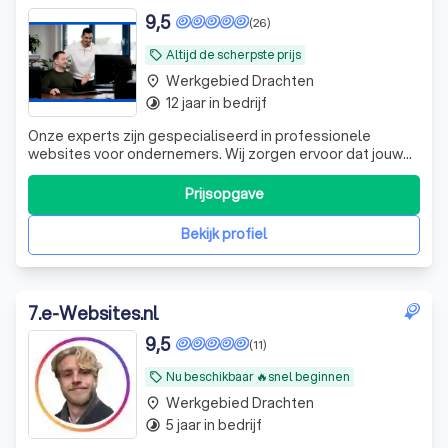
9,5
(26)
Altijd de scherpste prijs
local_offer
Werkgebied Drachten
place
12 jaar in bedrijf
timelapse
Onze experts zijn gespecialiseerd in professionele
websites voor ondernemers. Wij zorgen ervoor dat jouw
website leads & nieuwe klanten oplevert. Je krijgt jouw
eigen vaste accountmanager waarmee je snel kunt
Prijsopgave
schakelen. De website is jouw eigendom en jij bepaalt het
budget. Wij helpen van A tot Z. S
Bekijk profiel
7
.
e-Websites.nl
9,5
(11)
Nu beschikbaar 🔥snel beginnen
local_offer
Werkgebied Drachten
place
5 jaar in bedrijf
timelapse