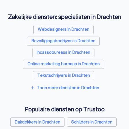
Zakelijke diensten: specialisten in Drachten
Webdesigners in Drachten
Beveiligingsbedrijven in Drachten
Incassobureaus in Drachten
Online marketing bureaus in Drachten
Tekstschrijvers in Drachten
Vertaalbureaus in Drachten
Toon meer diensten in Drachten
add
SEO-specialisten in Drachten
Populaire diensten op Trustoo
Grafisch ontwerpers in Drachten
Accountants in Drachten
Dakdekkers in Drachten
Schilders in Drachten