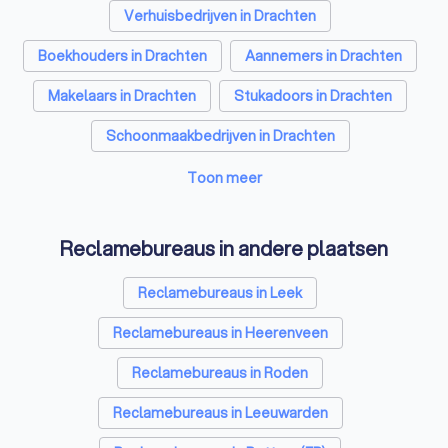
Verhuisbedrijven in Drachten
Boekhouders in Drachten
Aannemers in Drachten
Makelaars in Drachten
Stukadoors in Drachten
Schoonmaakbedrijven in Drachten
Airco installateurs in Drachten
Toon meer
Elektriciens in Drachten
Reclamebureaus in andere plaatsen
Energielabel adviseurs in Drachten
Reclamebureaus in Leek
Rijscholen in Drachten
Advocaten in Drachten
Reclamebureaus in Heerenveen
Reclamebureaus in Roden
Reclamebureaus in Leeuwarden