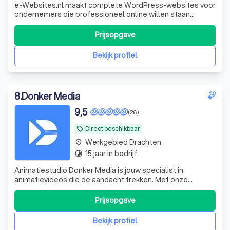
e-Websites.nl maakt complete WordPress-websites voor
ondernemers die professioneel online willen staan
zonder technisch gedoe. Veel ondernemers weten dat ze
een goede website nodig hebben, maar lopen vast op
Prijsopgave
keuzes zoals hosting, domeinnaam, e-mail, WordPress,
onderhoud, beveiliging en teksten. Wij
Bekijk profiel
8
.
Donker Media
9,5
(26)
Direct beschikbaar
local_offer
Werkgebied Drachten
place
15 jaar in bedrijf
timelapse
Animatiestudio Donker Media is jouw specialist in
animatievideos die de aandacht trekken. Met onze
animatie studio in Eindhoven verrassen we met creatieve
concepten die precies vertellen wat jij wilt overbrengen.
Prijsopgave
Dat doen we met een klein team van ervaren experts
vanuit Eindhoven, voor opdrachtgever
Bekijk profiel