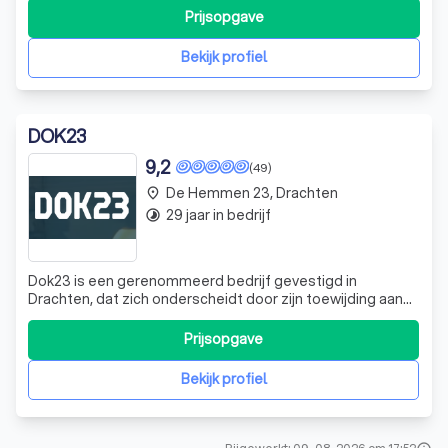
meer zichtbaarheid en klanten.
Prijsopgave
Bekijk profiel
DOK23
9,2
(49)
De Hemmen 23, Drachten
place
29 jaar in bedrijf
timelapse
Dok23 is een gerenommeerd bedrijf gevestigd in
Drachten, dat zich onderscheidt door zijn toewijding aan
privacy en gegevensbeveiliging. Wij zijn trots op onze
transparantie en zorgvuldigheid in het omgaan met
Prijsopgave
persoonlijke gegevens van onze klanten. Onze diensten
zijn ontworpen met het oog op de beho
Bekijk profiel