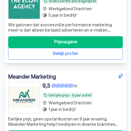
Gratis eerste adviesgesprek
local_offer
Werkgebied Drachten
place
5 jaar in bedrijf
timelapse
We geloven dat succesvolle performance marketing
meer is dan alleen betaald adverteren en e-mailen.
Daarom gaan we verder: we zijn niet alleen uitvoerders,
maar adviseurs die meedenken met alle facetten van je
Prijsopgave
bedrijf. Met onze Beyond Paid Advertising methode
helpen wij ambitieuze bedrijven groeien
Bekijk profiel
Meander Marketing
9,3
(9)
Eerlijke prijs - 9 jaar actief
local_offer
Werkgebied Drachten
place
1 jaar in bedrijf
timelapse
Eerlijke prijs, geen opstartkosten en 9 jaar ervaring.
Meander Marketing helpt bedrijven in diverse branches
met marketing via SEO en SEA (Google & Bing Ads) voor