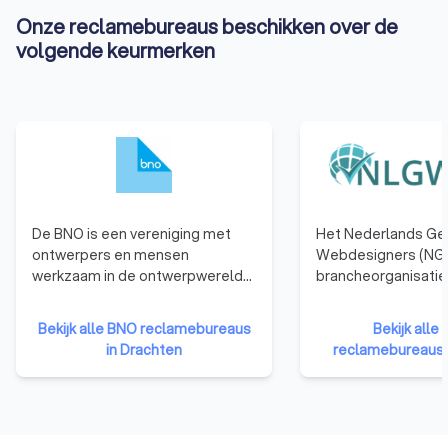
Onze reclamebureaus beschikken over de
volgende keurmerken
De BNO is een vereniging met
Het Nederlands Ge
ontwerpers en mensen
Webdesigners (NGR
werkzaam in de ontwerpwereld
brancheorganisatie
als leden. De BNO verbindt,
webdesigners. We
vertegenwoordigt en versterkt
die zijn aangeslote
Bekijk alle BNO reclamebureaus
Bekijk all
ontwerpers in Nederland.
hebben namelijk b
in Drachten
reclamebureaus 
de nodige kennis, e
vaardigheden te b
kwalitatief hoogwa
websites te ontwer
Bovendien moet een