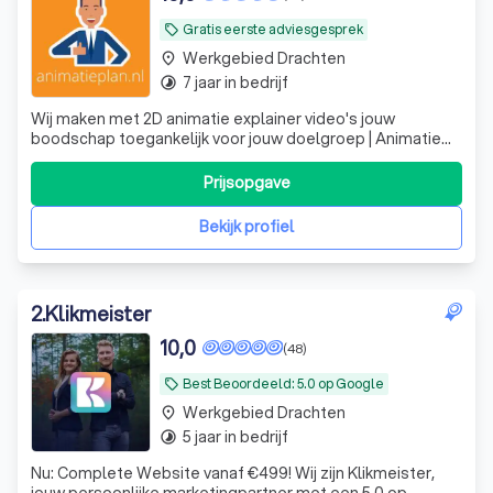
Gratis eerste adviesgesprek
local_offer
Werkgebied Drachten
place
7 jaar in bedrijf
timelapse
Wij maken met 2D animatie explainer video's jouw
boodschap toegankelijk voor jouw doelgroep | Animatie
laten maken? | Animatieplan.nl
Prijsopgave
Bekijk profiel
2
.
Klikmeister
10,0
(48)
Best Beoordeeld: 5.0 op Google
local_offer
Werkgebied Drachten
place
5 jaar in bedrijf
timelapse
Nu: Complete Website vanaf €499! Wij zijn Klikmeister,
jouw persoonlijke marketingpartner met een 5.0 op