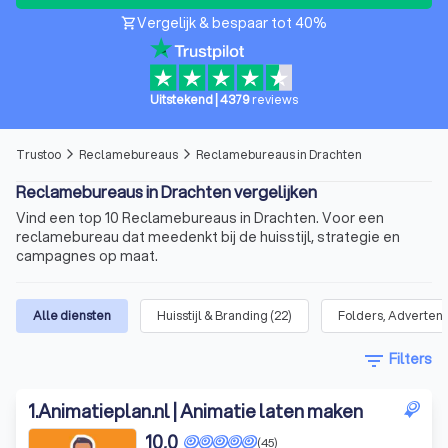
Vergelijk & bespaar tot 40%
shopping_cart
Uitstekend
|
4379
reviews
Trustoo
Reclamebureaus
Reclamebureaus in Drachten
arrow_forward_ios
arrow_forward_ios
Reclamebureaus in Drachten vergelijken
Vind een top 10 Reclamebureaus in Drachten. Voor een
reclamebureau dat meedenkt bij de huisstijl, strategie en
campagnes op maat.
Alle diensten
Huisstijl & Branding
(
22
)
Folders, Advertent
filter_list
Filters
1
.
Animatieplan.nl | Animatie laten maken
10,0
(45)