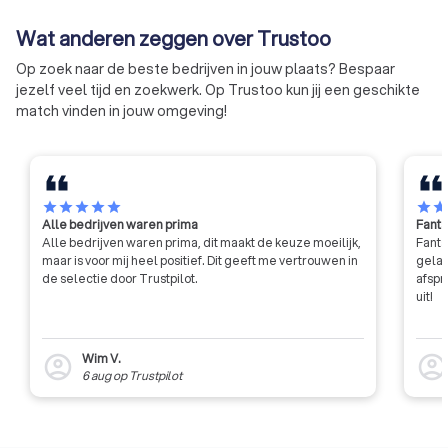
organisatie zich ho
Wat anderen zeggen over Trustoo
gedragscode van d
betekent dat ze ni
Op zoek naar de beste bedrijven in jouw plaats? Bespaar
eigen gang kunnen 
jezelf veel tijd en zoekwerk. Op Trustoo kun jij een geschikte
moeten voldoen aa
match vinden in jouw omgeving!
eisen qua integritei
professionaliteit.
star
star
star
star
star
star
sta
Alle bedrijven waren prima
Fanta
Alle bedrijven waren prima, dit maakt de keuze moeilijk,
Fanta
maar is voor mij heel positief. Dit geeft me vertrouwen in
gelat
de selectie door Trustpilot.
afspr
uit!
Wim V.
account_circle
account_circl
6 aug
op
Trustpilot