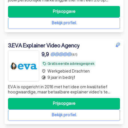
Google Reviews. Wij zetten jouw bedrijf op de kaart.
Prijsopgave
Bekijk profiel
3
.
EVA Explainer Video Agency
9,9
(61)
Gratis eerste adviesgesprek
local_offer
Werkgebied Drachten
place
9 jaar in bedrijf
timelapse
EVA is opgericht in 2016 met het idee om kwalitatief
hoogwaardige, maar betaalbare explainer video’s te
maken in een ‘niet zo betaalbare’ explainer video markt.
Dit idee sloeg aan en inmiddels bestaat ons team uit 11
Prijsopgave
enthousiaste collega’s. Waaronder 3 projectmanagers en
5 animatoren en een ervaren
Bekijk profiel