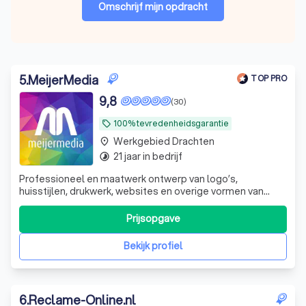
Omschrijf mijn opdracht
5
.
MeijerMedia
TOP PRO
9,8
(30)
100% tevredenheidsgarantie
local_offer
Werkgebied Drachten
place
21 jaar in bedrijf
timelapse
Professioneel en maatwerk ontwerp van logo’s,
huisstijlen, drukwerk, websites en overige vormen van
creatieve communicatie. Flexibel, betrouwbaar, een
overvloed aan creativiteit en nette prijzen.
Prijsopgave
Bekijk profiel
6
.
Reclame-Online.nl