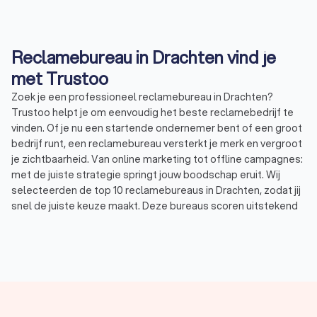
Reclamebureau in Drachten vind je
met Trustoo
Zoek je een professioneel reclamebureau in Drachten?
Trustoo helpt je om eenvoudig het beste reclamebedrijf te
vinden. Of je nu een startende ondernemer bent of een groot
bedrijf runt, een reclamebureau versterkt je merk en vergroot
je zichtbaarheid. Van online marketing tot offline campagnes:
met de juiste strategie springt jouw boodschap eruit. Wij
selecteerden de top 10 reclamebureaus in Drachten, zodat jij
snel de juiste keuze maakt. Deze bureaus scoren uitstekend
op Trustoo met een gemiddelde beoordeling van 8.8.
Wat is een reclamebureau?
Een reclamebureau bedenkt, ontwerpt en voert marketing- en
reclamecampagnes uit voor bedrijven en organisaties. Wil je