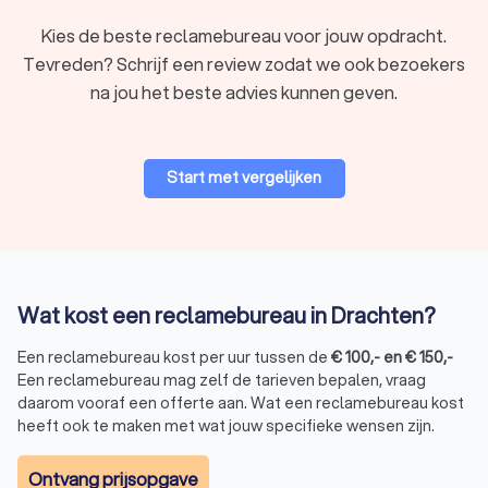
stickers en belettering op voertuigen en ramen.
Buitenreclame:
billboards, gevelreclame en spandoeken
Kies de beste reclamebureau voor jouw opdracht.
voor maximale zichtbaarheid.
Tevreden? Schrijf een review zodat we ook bezoekers
Huisstijl en branding:
ontwikkeling van een sterke visuele
na jou het beste advies kunnen geven.
identiteit.
Marketing en communicatie:
strategische campagnes
en communicatieplannen.
Drukwerk en advertenties:
folders, flyers en ander
Start met vergelijken
promotiemateriaal.
Bedrijfsanimatie:
creatieve animaties voor producten en
diensten.
Strategie en positionering:
een duidelijke groeistrategie
voor je bedrijf.
Website- en app-ontwikkeling:
professionele websites
Wat kost een reclamebureau in Drachten?
en mobiele applicaties.
TV- en radioreclame:
effectieve campagnes via
Een reclamebureau kost per uur tussen de
€
100
,-
en
€
150
,-
traditionele media.
Een reclamebureau mag zelf de tarieven bepalen, vraag
daarom vooraf een offerte aan. Wat een reclamebureau kost
heeft ook te maken met wat jouw specifieke wensen zijn.
Hoe kies je het beste reclamebureau in
Drachten?
Ontvang prijsopgave