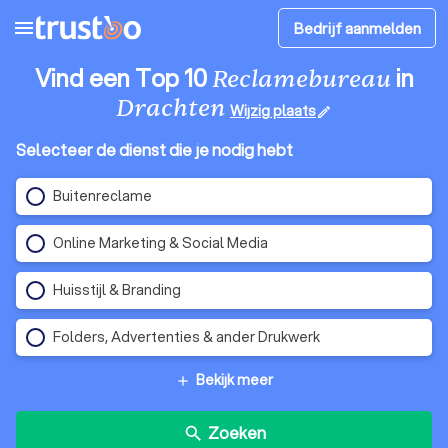
menu
Bedrijf aanmelden
Vind een Top 10
in
Reclamebureau
Drachten
Wijzig plaats
edit
Selecteer de dienst die je nodig hebt
Buitenreclame
Online Marketing & Social Media
Huisstijl & Branding
Folders, Advertenties & ander Drukwerk
Bekijk meer
add
Zoeken
search