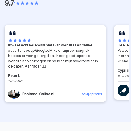
9,7
•
star
star
star
star
star
star
star
star
star
star
star
star
sta
Ik weet echt helemaal niets van websites en online
Heel er
advertenties op Google. Mike en zijn compagnok
Pawel i
hebben er voor gezorgd dat ik een goed lopende
merk nod
website heb gekregen en houden mijn advertenties in
vriendel
de gaten. Aanrader 👍🏻
Cyprian
Peter L
16-11-202
17-12-2025
Reclame-Online.nl
Bekijk profiel