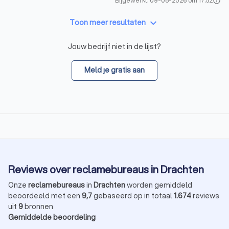
Bijgewerkt: 09-08-2026 om 17:52
info
keyboard_arrow_down
Toon meer resultaten
Jouw bedrijf niet in de lijst?
Meld je gratis aan
Reviews over reclamebureaus in Drachten
Onze
reclamebureaus
in
Drachten
worden gemiddeld
beoordeeld met een
9,7
gebaseerd op in totaal
1.674
reviews
uit
9
bronnen
Gemiddelde beoordeling