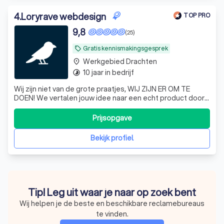
4
.
Loryrave webdesign
TOP PRO
9,8
(25)
Gratis kennismakingsgesprek
local_offer
Werkgebied Drachten
place
10 jaar in bedrijf
timelapse
Wij zijn niet van de grote praatjes, WIJ ZIJN ER OM TE
DOEN! We vertalen jouw idee naar een echt product door
middel van extensieve onderzoeken, volledige branding
en een goed werkende website.
Prijsopgave
Bekijk profiel
Tip! Leg uit waar je naar op zoek bent
Wij helpen je de beste en beschikbare reclamebureaus
te vinden.