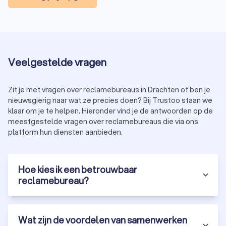
Met zoveel keuze is het belangrijk om het juiste
reclamebureau te selecteren. Let op de volgende punten:
Portfolio:
bekijk eerdere projecten en bepaal of hun stijl
bij jouw bedrijf past.
Klantbeoordelingen:
lees reviews om een beeld te
krijgen van de kwaliteit.
Veelgestelde vragen
Werkwijze:
zorg ervoor dat de aanpak van het bureau
aansluit bij jouw wensen.
Budget:
kies een bureau dat binnen je budget past
Zit je met vragen over reclamebureaus in Drachten of ben je
zonder in te leveren op kwaliteit.
nieuwsgierig naar wat ze precies doen? Bij Trustoo staan we
Specialisaties:
sommige bureaus focussen op
klaar om je te helpen. Hieronder vind je de antwoorden op de
specifieke sectoren of marketingtechnieken.
meestgestelde vragen over reclamebureaus die via ons
Met Trustoo vind je eenvoudig de beste reclamebureaus in
platform hun diensten aanbieden.
Drachten. Vraag vandaag nog drie tot vier offertes aan en
ontdek hoe een professioneel bureau jouw bedrijf laat
groeien.
Hoe kies ik een betrouwbaar
reclamebureau?
Wat zijn de voordelen van samenwerken