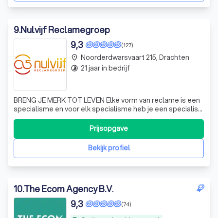
9
.
Nulvijf Reclamegroep
9,3
(127)
Noorderdwarsvaart 215, Drachten
place
21 jaar in bedrijf
timelapse
BRENG JE MERK TOT LEVEN Elke vorm van reclame is een
specialisme en voor elk specialisme heb je een specialist
nodig. Tenminste, zo zien wij dat. Daarom doet iedereen
binnen de Nulvijf reclamegroep waar hij of zij goed in is.
Prijsopgave
We doen alleen nog iets extra’s: wij laten onze
specialisten met elkaar
Bekijk profiel
10
.
The Ecom Agency B.V.
9,3
(74)