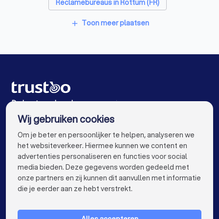
Reclamebureaus in Rottum (FR)
Reclamebureaus in Dokkum
Toon meer plaatsen
add
Reclamebureaus in Joure
Reclamebureaus in Wolvega
Reclamebureaus in Sneek
Reclamebureaus in Assen
De beste reclamebureaus voor jou
Wij gebruiken cookies
Reclamebureaus in Amsterdam
info@trustoo.nl
Om je beter en persoonlijker te helpen, analyseren we
Reclamebureaus in Rotterdam
het websiteverkeer. Hiermee kunnen we content en
advertenties personaliseren en functies voor social
Reclamebureaus in Den Haag
media bieden. Deze gegevens worden gedeeld met
onze partners en zij kunnen dit aanvullen met informatie
Reclamebureaus in Utrecht
keyboard_arrow_down
VOOR PARTICULIEREN
die je eerder aan ze hebt verstrekt.
Reclamebureaus in Eindhoven
keyboard_arrow_down
VOOR BEDRIJVEN
Reclamebureaus in Tilburg