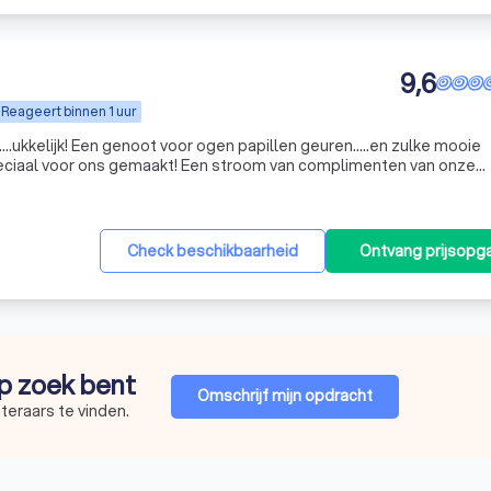
9,6
Reageert binnen 1 uur
r…..ukkelijk! Een genoot voor ogen papillen geuren…..en zulke mooie
menten van onze
t op! Yamen, je bent een tovenaar!
"
Check beschikbaarheid
Ontvang prijsopg
op zoek bent
Omschrijf mijn opdracht
teraars te vinden.