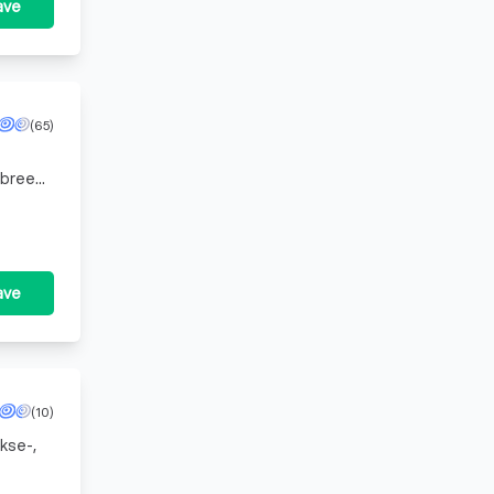
ave
(65)
n breed
een
ave
(10)
kse-,