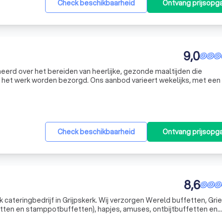
Check beschikbaarheid
Ontvang prijsopg
9,0
eerd over het bereiden van heerlijke, gezonde maaltijden die
op het werk worden bezorgd. Ons aanbod varieert wekelijks, met ee
 die zijn gemaakt met eerlijke, pure ingrediënten. Wij geloven dat 
Check beschikbaarheid
Ontvang prijsopg
8,6
 cateringbedrijf in Grijpskerk. Wij verzorgen Wereld buffetten, Grie
etten en stamppotbuffetten), hapjes, amuses, ontbijtbuffetten en
 en kruidenboter. Ook maken we in opdracht taarten, cupcakes en