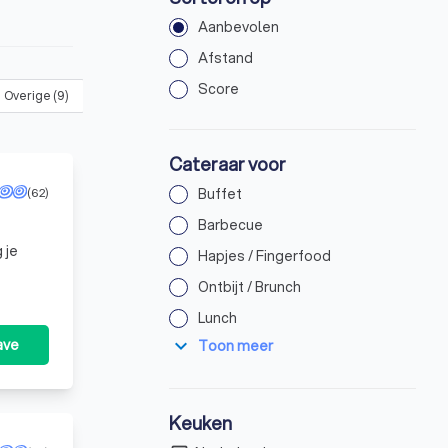
Aanbevolen
Afstand
Score
Overige
(
9
)
Cateraar voor
(62)
Buffet
Barbecue
 je
Hapjes / Fingerfood
eid tot
Ontbijt / Brunch
Lunch
expand_more
ave
Toon meer
Keuken