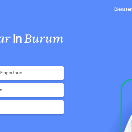
Dienste
in
ar
Burum
 Fingerfood
e