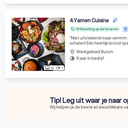
4
.
Yamen Cuisine
10% korting op de tarieven
local_offer
"
Niet uitstekend maar verrrrrr
schalen! Een heerlijk brood speciaal voor ons gemaakt! Een stroom van compli
geweldige familie! Het kon nie
Werkgebied Burum
place
9 jaar in bedrijf
timelapse
15
1
photo_size_select_actual
videocam
Tip! Leg uit waar je naar 
Wij helpen je de beste en beschikbare ca