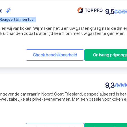
is
9,5
TOP PRO
Reageert binnen 1 uur
 u en uw gasten graag naar de zin en
 uit handen zodat u alle tijd heeft om met uw gasten te genieten.
Check beschikbaarheid
Ontvang prijsopg
9,3
ngevende cateraar in Noord Oost Friesland, gespecialiseerd in het
owel zakelijke als privé-evenementen. Met een passie voor koken 
, onderscheiden wij ons door onze liefde voor wat we doen. Ons t