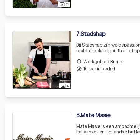
11
photo_size_select_actual
7
.
Stadshap
Bij Stadshap zijn we gepassion
rechtstreeks bij jou thuis of 
scala aan smakelijke gerechten
Werkgebied Burum
hecti
place
10 jaar in bedrijf
timelapse
4
photo_size_select_actual
8
.
Mate Masie
Mate Masie is een ambachtelijk
Italiaanse- en Hollandse buff
lunches, huisgemaakte pesto's