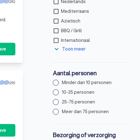
check_box_outline_blank
Nederlands
(26)
check_box_outline_blank
Mediterraans
check_box_outline_blank
Aziatisch
check_box_outline_blank
BBQ / Grill
check_box_outline_blank
Internationaal
expand_more
ave
Toon meer
Aantal personen
Minder dan 10 personen
(29)
10-25 personen
25-75 personen
Meer dan 75 personen
ave
Bezorging of verzorging