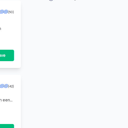
(50)
ave
(42)
en een
eam,