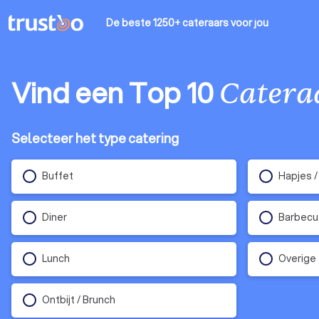
De beste 1250+ cateraars
voor jou
Vind een Top 10
Catera
Selecteer het type catering
Buffet
Hapjes /
Diner
Barbecu
Lunch
Overige
Ontbijt / Brunch