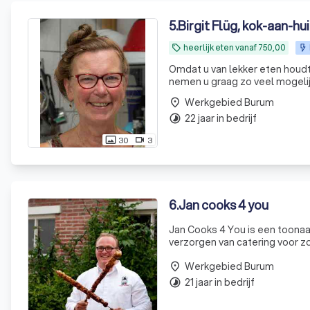
5
.
Birgit Flüg, kok-aan-hu
heerlijk eten vanaf 750,00
local_offer
Omdat u van lekker eten houdt en wij van koken! Wij maken het
nemen u graag zo veel mogelijk
Werkgebied Burum
place
22 jaar in bedrijf
timelapse
30
3
photo_size_select_actual
videocam
6
.
Jan cooks 4 you
Jan Cooks 4 You is een toonaa
verzorgen van catering voor z
toewijding aan uitmuntendheid
Werkgebied Burum
geleid
place
21 jaar in bedrijf
timelapse