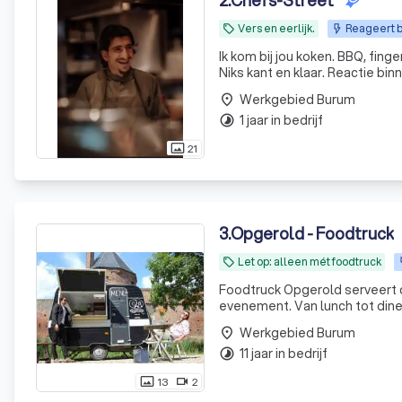
2
.
Chefs-Street
Vers en eerlijk.
Reageert b
local_offer
Ik kom bij jou koken. BBQ, fingerfood of privédin
Niks kant en klaar. Reactie bin
Werkgebied Burum
place
1 jaar in bedrijf
timelapse
21
photo_size_select_actual
3
.
Opgerold - Foodtruck
Let op: alleen mét foodtruck
local_offer
Foodtruck Opgerold serveert d
evenement. Van lunch tot diner
Werkgebied Burum
place
11 jaar in bedrijf
timelapse
13
2
photo_size_select_actual
videocam