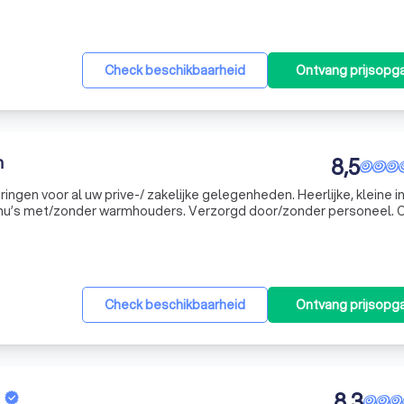
Check beschikbaarheid
Ontvang prijsopg
n
8,5
ringen voor al uw prive-/ zakelijke gelegenheden. Heerlijke, kleine i
u’s met/zonder warmhouders. Verzorgd door/zonder personeel. 
eer aan te kleden kunt u tevens gebruik maken van onze shaving di
Check beschikbaarheid
Ontvang prijsopg
8,3