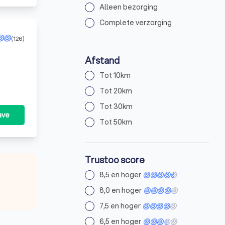
Alleen bezorging
Complete verzorging
(126)
Afstand
Tot 10km
Tot 20km
Tot 30km
ave
Tot 50km
Trustoo score
8,5 en hoger
8,0 en hoger
7,5 en hoger
6,5 en hoger