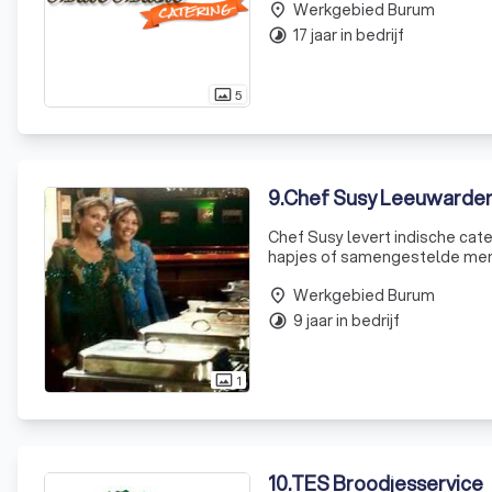
Werkgebied Burum
cakepops
place
17 jaar in bedrijf
timelapse
5
photo_size_select_actual
9
.
Chef Susy Leeuwarde
Chef Susy levert indische cate
hapjes of samengestelde men
feestelijke gelegenheid nog m
Werkgebied Burum
place
9 jaar in bedrijf
timelapse
1
photo_size_select_actual
10
.
TES Broodjesservice