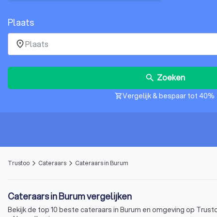
Plaats
place
Zoeken
search
Vergelijk & bespaar tot 40%
shopping_cart
Trustoo
Cateraars
Cateraars in Burum
arrow_forward_ios
arrow_forward_ios
Cateraars in Burum vergelijken
Bekijk de top 10 beste cateraars in Burum en omgeving op Trustoo