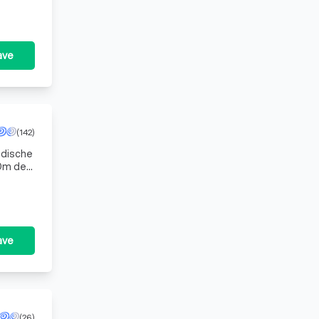
ave
(142)
ndische
Om de
shes (
ave
(26)