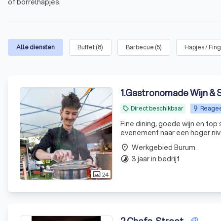
of borrelhapjes.
Alle diensten
Buffet
(
8
)
Barbecue
(
5
)
Hapjes / Fin
1
.
Gastronomade Wijn & S
Direct beschikbaar
Reageer
local_offer
Fine dining, goede wijn en to
evenement naar een hoger niveau. Gastronomade is begonnen als een oude bra
omgebouwd tot een wijn & spijs
Werkgebied Burum
place
private d
3 jaar in bedrijf
timelapse
24
photo_size_select_actual