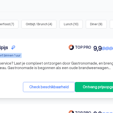
gerfood
(
7
)
Ontbijt / Brunch
(
4
)
Lunch
(
10
)
Diner
(
9
)
pijs
9,9
TOP PRO
t binnen 1 uur
p service? Laat je compleet ontzorgen door Gastronomade, en breng
ndweerwagen
 foodtruck die de 1 + 1 = 3 mentaliteit waarmaakt, en nu is uitgegro
Check beschikbaarheid
Ontvang prijsopg
TOP PRO