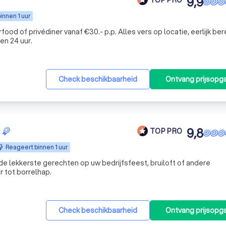
9,9
innen 1 uur
er vanaf €30.- p.p. Alles vers op locatie, eerlijk bereid.
nen 24 uur.
Check beschikbaarheid
Ontvang prijsopg
9,8
TOP PRO
Reageert binnen 1 uur
e lekkerste gerechten op uw bedrijfsfeest, bruiloft of andere
 tot borrelhap.
Check beschikbaarheid
Ontvang prijsopg