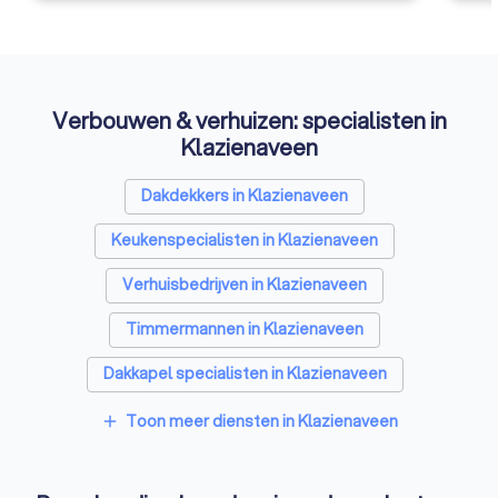
Verbouwen & verhuizen: specialisten in
Klazienaveen
Dakdekkers in Klazienaveen
Keukenspecialisten in Klazienaveen
Verhuisbedrijven in Klazienaveen
Timmermannen in Klazienaveen
Dakkapel specialisten in Klazienaveen
Tegelzetters in Klazienaveen
Toon meer diensten in Klazienaveen
add
Sloopbedrijven in Klazienaveen