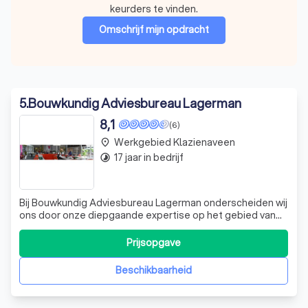
keurders te vinden.
Omschrijf mijn opdracht
5
.
Bouwkundig Adviesbureau Lagerman
8,1
(6)
Werkgebied Klazienaveen
place
17 jaar in bedrijf
timelapse
Bij Bouwkundig Adviesbureau Lagerman onderscheiden wij
ons door onze diepgaande expertise op het gebied van
bouwkundige dienstverlening. Sinds 2008 zijn wij uw
betrouwbare partner voor alles wat met bouw en
Prijsopgave
onderhoud te maken heeft. Of het nu gaat om het
systematisch onderhouden van scholen, het ont
Beschikbaarheid