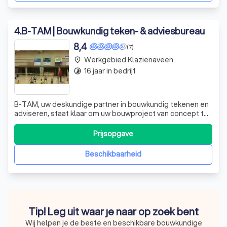
4
.
B-TAM | Bouwkundig teken- & adviesbureau
8,4
(7)
Werkgebied Klazienaveen
place
16 jaar in bedrijf
timelapse
B-TAM, uw deskundige partner in bouwkundig tekenen en
adviseren, staat klaar om uw bouwproject van concept tot
oplevering te begeleiden. Met meer dan 20 jaar ervaring in
zowel woningbouw als utiliteitsbouw, onderscheiden wij
Prijsopgave
ons door onze toewijding aan duurzame en energiezuinige
bouwoplossingen. On
Beschikbaarheid
Tip! Leg uit waar je naar op zoek bent
Wij helpen je de beste en beschikbare bouwkundige