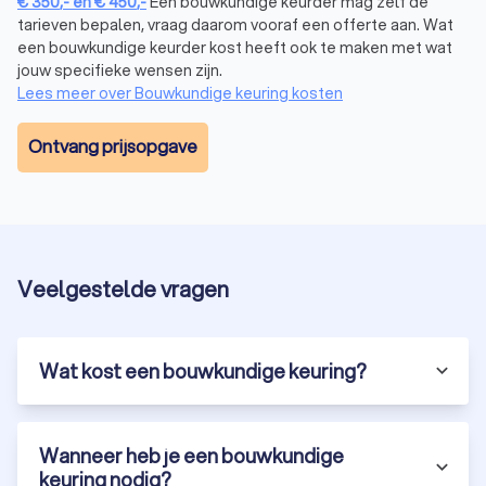
€
350
,-
en
€
450
,-
Een bouwkundige keurder mag zelf de
tarieven bepalen, vraag daarom vooraf een offerte aan. Wat
een bouwkundige keurder kost heeft ook te maken met wat
Installaties
jouw specifieke wensen zijn.
Elektrische systemen, sanitaire voorzieningen en
Lees meer over Bouwkundige keuring kosten
verwarmingsinstallaties worden onderzocht om te zorgen
dat ze goed functioneren en voldoen aan alle
Ontvang prijsopgave
veiligheidsnormen.
Ventilatie en isolatie
De bouwkundige keurder controleert of het pand in
Klazienaveen voldoende geïsoleerd is en of er genoeg
Veelgestelde vragen
ventilatie aanwezig is om een gezond binnenklimaat te
garanderen.
Ook wordt de kwaliteit van gebruikte materialen beoordeeld.
Wat kost een bouwkundige keuring?
Na afloop ontvang je een gedetailleerd bouwkundig rapport
waardoor je precies op de hoogte bent van de huidige staat
van het pand in Klazienaveen.
Wanneer heb je een bouwkundige
keuring nodig?