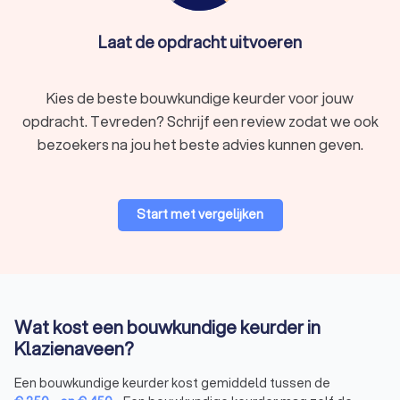
Laat de opdracht uitvoeren
Muren en gevels
De staat van de muren en gevels wordt geïnspecteerd op
Kies de beste bouwkundige keurder voor jouw
scheuren, vochtproblemen en andere tekenen van slijtage of
opdracht. Tevreden? Schrijf een review zodat we ook
schade.
bezoekers na jou het beste advies kunnen geven.
Dak en dakbedekking
Het dak wordt gecontroleerd op lekkages of beschadigingen
Start met vergelijken
en de algemene staat van het dak wordt beoordeeld door de
bouwkundige keurder uit Klazienaveen. Hierbij wordt er ook
gekeken naar de dakgoten en afvoeren.
Vloeren en plafonds
Wat kost een bouwkundige keurder in
De keurder uit Klazienaveen bekijkt ook de staat van de
Klazienaveen?
vloeren en de plafonds. Zo let een bouwkundige keurder op
Een bouwkundige keurder kost gemiddeld tussen de
eventuele problemen met doorbuiging, scheuren of vocht.