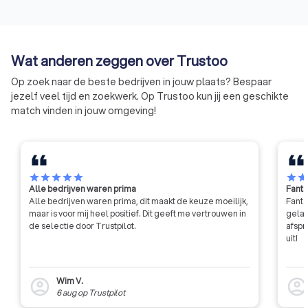
bouwproject. Daarnaast geeft
Klazienaveen voor jou via Trustoo. Onze zorgvuldig
bouwnu.nl antwoord op
geselecteerde keurders staan klaar om je te helpen met een
belangrijke vragen over bouwen
grondige en professionele keuring. Vraag eenvoudig offertes
en verbouwen zodat je goed
Wat anderen zeggen over Trustoo
aan, vergelijk de opties en kies de keurder die het beste bij
voorbereid aan je project start.
jouw project past. Met Trustoo ben je verzekerd van kwaliteit,
Op zoek naar de beste bedrijven in jouw plaats? Bespaar
deskundigheid en een betrouwbare partner voor al je
jezelf veel tijd en zoekwerk. Op Trustoo kun jij een geschikte
bouwkundige keuringen.
match vinden in jouw omgeving!
star
star
star
star
star
star
sta
Alle bedrijven waren prima
Fanta
Alle bedrijven waren prima, dit maakt de keuze moeilijk,
Fanta
maar is voor mij heel positief. Dit geeft me vertrouwen in
gelat
de selectie door Trustpilot.
afspr
uit!
Wim V.
account_circle
account_circl
6 aug
op
Trustpilot