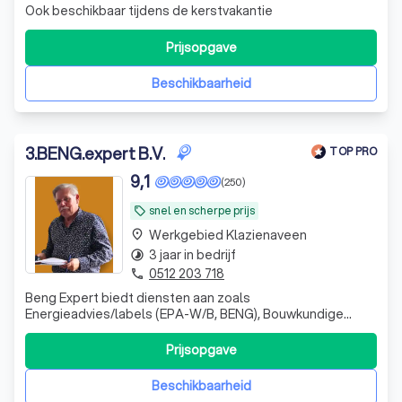
Ook beschikbaar tijdens de kerstvakantie
Prijsopgave
Beschikbaarheid
3
.
BENG.expert B.V.
TOP PRO
9,1
(250)
snel en scherpe prijs
local_offer
Werkgebied Klazienaveen
place
3 jaar in bedrijf
timelapse
0512 203 718
phone
Beng Expert biedt diensten aan zoals
Energieadvies/labels (EPA-W/B, BENG), Bouwkundige
keuringen, meer jaren onderhoudsplanning (MJOP), voor
woningen en wooncomplexen.
Prijsopgave
Beschikbaarheid