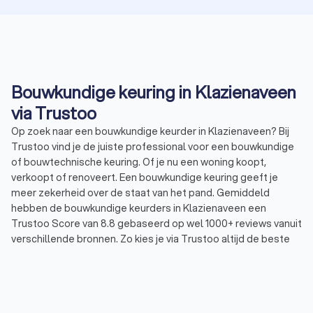
Bouwkundige keuring in Klazienaveen
via Trustoo
Op zoek naar een bouwkundige keurder in Klazienaveen? Bij
Trustoo vind je de juiste professional voor een bouwkundige
of bouwtechnische keuring. Of je nu een woning koopt,
verkoopt of renoveert. Een bouwkundige keuring geeft je
meer zekerheid over de staat van het pand. Gemiddeld
hebben de bouwkundige keurders in Klazienaveen een
Trustoo Score van 8.8 gebaseerd op wel 1000+ reviews vanuit
verschillende bronnen. Zo kies je via Trustoo altijd de beste
en meest betrouwbare bouwkundige keurder voor jouw
project.
Bij Trustoo vraag je eenvoudig vier offertes aan van lokale
bouwkundige keurders. Vraag deze vandaag nog aan bij vier