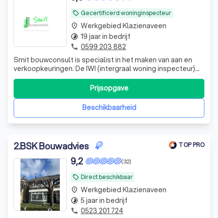
Gecertificerd woninginspecteur
local_offer
Werkgebied Klazienaveen
place
19 jaar in bedrijf
timelapse
0599 203 882
phone
Smit bouwconsult is specialist in het maken van aan en
verkoopkeuringen. De IWI (intergraal woning inspecteur)
neemt de tijd de woning grondig te inspecteren volgens
de landelijke norm NTA8060 en maakt op basis van
Prijsopgave
feitelijke bevindingen een duidelijk rapport op voor de
opdrachtgever. Verder kunt u
Beschikbaarheid
2
.
BSK Bouwadvies
TOP PRO
9,2
(32)
Direct beschikbaar
local_offer
Werkgebied Klazienaveen
place
5 jaar in bedrijf
timelapse
0523 201 724
phone