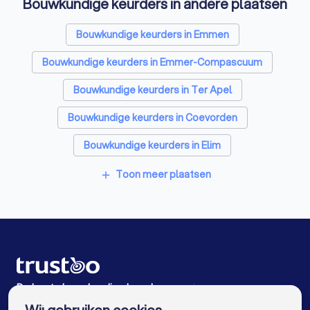
Bouwkundige keurders in andere plaatsen
Opslagruimtes in Klazienaveen
Metselaars in Klazienaveen
Bouwkundige keurders in Emmen
Bouwkundige keurders in Emmer-Compascuum
Bouwkundige keurders in Ter Apel
Bouwkundige keurders in Coevorden
Bouwkundige keurders in Elim
Bouwkundige keurders in Stadskanaal
Toon meer plaatsen
add
Bouwkundige keurders in Hardenberg
Bouwkundige keurders in Hoogeveen
Bouwkundige keurders in Langeveen
Bouwkundige keurders in Beilen
De beste bouwkundige keurders voor jou