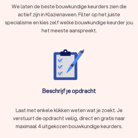
Hoe lang duurt een bouwkundige keuring?
We laten de beste bouwkundige keurders zien die
Een bouwkundige keuring duurt gemiddeld twee tot drie uur,
actief zijn in Klazienaveen. Filter op het juiste
afhankelijk van de grootte en complexiteit van het pand. Na
specialisme en kies zelf welke bouwkundige keurder jou
de keuring wordt het bouwkundig rapport meestal binnen een
het meeste aanspreekt.
paar dagen geleverd. Dit rapport geeft je een duidelijk beeld
van de staat van het pand en eventuele kosten voor
reparaties of onderhoud.
Verschil bouwkundige en bouwtechnische
keuring
Een bouwtechnische keuring en een bouwkundige keuring zijn
in essentie hetzelfde. Beide termen worden gebruikt om een
Beschrijf je opdracht
grondige inspectie van de bouwtechnische staat van een
gebouw te beschrijven. Tijdens de keuring worden fundering,
muren, daken, vloeren en installaties geïnspecteerd. Het doel
Laat met enkele klikken weten wat je zoekt. Je
is om gebreken op te sporen en de onderhoudsstaat te
verstuurt de opdracht veilig, direct en gratis naar
beoordelen.
maximaal 4 uitgekozen bouwkundige keurders.