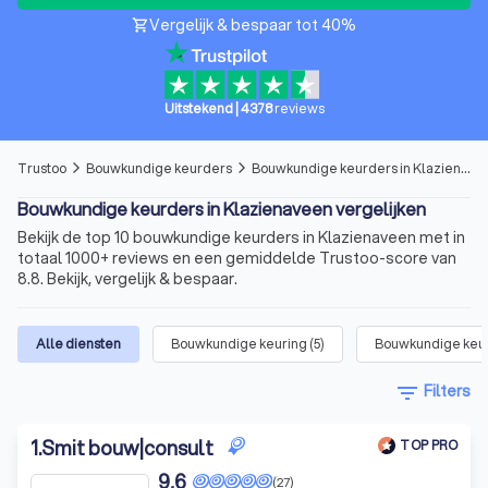
Vergelijk & bespaar tot 40%
shopping_cart
Uitstekend
|
4378
reviews
Trustoo
Bouwkundige keurders
Bouwkundige keurders in Klazienaveen
arrow_forward_ios
arrow_forward_ios
Bouwkundige keurders in Klazienaveen vergelijken
Bekijk de top 10 bouwkundige keurders in Klazienaveen met in
totaal 1000+ reviews en een gemiddelde Trustoo-score van
8.8. Bekijk, vergelijk & bespaar.
Alle diensten
Bouwkundige keuring
(
5
)
Bouwkundige keur
filter_list
Filters
1
.
Smit bouw|consult
TOP PRO
9,6
(27)