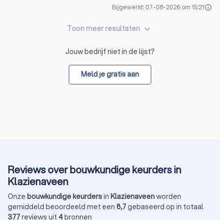
Bijgewerkt: 07-08-2026 om 15:21
info
keyboard_arrow_down
Toon meer resultaten
Jouw bedrijf niet in de lijst?
Meld je gratis aan
Reviews over bouwkundige keurders in
Klazienaveen
Onze
bouwkundige keurders
in
Klazienaveen
worden
gemiddeld beoordeeld met een
8,7
gebaseerd op in totaal
377
reviews uit
4
bronnen