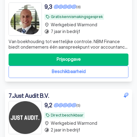
9,3
(8)
Gratis kennismakingsgesprek
local_offer
Werkgebied Warmond
place
7 jaar in bedrijf
timelapse
Van boekhouding tot wettelijke controle. NBM Finance
biedt ondernemers één aanspreekpunt voor accountancy,
belastingadvies, audits en financieel advies.
Prijsopgave
Beschikbaarheid
7
.
Just Audit B.V.
9,2
(5)
Direct beschikbaar
local_offer
Werkgebied Warmond
place
2 jaar in bedrijf
timelapse