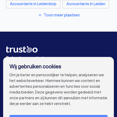
Accountants in Leiderdorp
Accountants in Leiden
Accountants in Katwijk
Accountants in De Zilk
Toon meer plaatsen
add
Accountants in Nieuw-Vennep
Accountants in Amsterdam
Accountants in Rotterdam
Accountants in Den Haag
Accountants in Utrecht
De beste accountants voor jou
Wij gebruiken cookies
Accountants in Eindhoven
Accountants in Tilburg
info@trustoo.nl
Om je beter en persoonlijker te helpen, analyseren we
Accountants in Groningen
Accountants in Almere
het websiteverkeer. Hiermee kunnen we content en
advertenties personaliseren en functies voor social
Accountants in Breda
Accountants in Nijmegen
media bieden. Deze gegevens worden gedeeld met
onze partners en zij kunnen dit aanvullen met informatie
Accountants in Enschede
Accountants in Haarlem
keyboard_arrow_down
VOOR PARTICULIEREN
die je eerder aan ze hebt verstrekt.
Accountants in Arnhem
keyboard_arrow_down
VOOR BEDRIJVEN