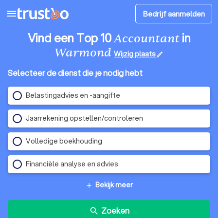
menu
Bedrijf aanmelden
Vind een Top 10
in
Accountant
Warmond
Wijzig plaats
edit
Selecteer de dienst die je nodig hebt
Belastingadvies en -aangifte
Jaarrekening opstellen/controleren
Volledige boekhouding
Financiële analyse en advies
Bekijk meer
add
Zoeken
search