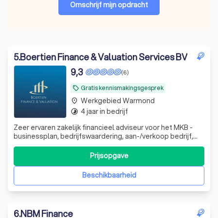
Omschrijf mijn opdracht
5
.
Boertien Finance & Valuation Services BV
9,3
(6)
Gratis kennismakingsgesprek
local_offer
Werkgebied Warmond
place
4 jaar in bedrijf
timelapse
Zeer ervaren zakelijk financieel adviseur voor het MKB -
businessplan, bedrijfswaardering, aan-/verkoop bedrijf,
werknemersparticipaties, financieel zwaar weer en whoa
trajecten. DGA advisering
Prijsopgave
Beschikbaarheid
6
.
NBM Finance