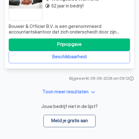
52 jaar in bedrijf
timelapse
Bouwer & Officier B.V. is een gerenommeerd
accountantskantoor dat zich onderscheidt door zijn
persoonlijke benadering, ondernemingsgeest en het
opbouwen van duurzame relaties. Wij zijn slagvaardig en
Prijsopgave
resultaatgericht in het behartigen van uw financiële
belangen, met oog voor de mens achter de ondern
Beschikbaarheid
Bijgewerkt: 08-08-2026 om 09:12
info
keyboard_arrow_down
Toon meer resultaten
Jouw bedrijf niet in de lijst?
Meld je gratis aan