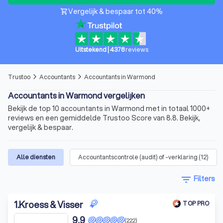
Vergelijk & bespaar tot 40%
shopping_cart
Uitstekend
|
4378
reviews
Trustoo
Accountants
Accountants in Warmond
arrow_forward_ios
arrow_forward_ios
Accountants in Warmond vergelijken
Bekijk de top 10 accountants in Warmond met in totaal 1000+
reviews en een gemiddelde Trustoo Score van 8.8. Bekijk,
vergelijk & bespaar.
Alle diensten
Accountantscontrole (audit) of -verklaring
(
12
)
filter_list
Filters
1
.
Kroess & Visser
TOP PRO
9,9
(222)