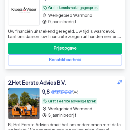
Gratis kennismakingsgesprek
local_offer
Werkgebied Warmond
place
9 jaar in bedrijf
timelapse
Uw financiën uitstekend geregeld. Uw tijd is waardevol.
Laat ons daarom uw financiële zorgen uit handen nemen.
De experts van KroessVisser beheren al uw financiële
processen van A tot Z, zodat u met een gerust hart kunt
Prijsopgave
ondernemen. KroessVisser | Finance - Tax - Advisory ☎️
Plan een GRATIS ADVIES
Beschikbaarheid
2
.
Het Eerste Advies B.V.
9,8
(42)
Gratis eerste adviesgesprek
local_offer
Werkgebied Warmond
place
3 jaar in bedrijf
timelapse
Bij Het Eerste Advies draait het om ondernemen met data
en inzicht. We ondersteunen in boekhouding, fiscaal