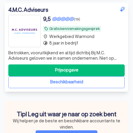
4
.
M.C. Adviseurs
9,5
(19)
Gratis kennismakingsgesprek
local_offer
Werkgebied Warmond
place
8 jaar in bedrijf
timelapse
Betrokken, vooruitkijkend en altijd dichtbij Bij M.C.
Adviseurs geloven we in samen ondernemen. Niet op
afstand, maar naast jou als ondernemer. Wij zijn geen
traditionele accountant die alleen terugkijkt, maar een
Prijsopgave
betrokken mkb-adviseur die meedenkt, vooruitkijkt en
bijstuurt waar nodig. Onze krach
Beschikbaarheid
Tip! Leg uit waar je naar op zoek bent
Wij helpen je de beste en beschikbare accountants te
vinden.