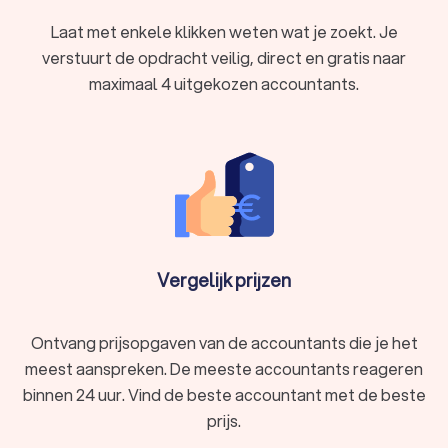
Intern accountant
: Werkt binnen één bedrijf en houdt
Laat met enkele klikken weten wat je zoekt. Je
zich bezig met de interne boekhouding en controle.
verstuurt de opdracht veilig, direct en gratis naar
Forensisch accountant
: Gespecialiseerd in het
onderzoeken van fraude en financiële misdrijven.
maximaal 4 uitgekozen accountants.
Belastingadviseur
: Gespecialiseerd in het optimaliseren
van belastingaangiften en belastingplanning.
Het is dus belangrijk om goed te kijken of de accountant in
Warmond goed aansluit bij jouw behoeften en de financiële
taken waar jij hulp bij zoekt.
De kwaliteiten van een goede accountant in
Vergelijk prijzen
Warmond
Een goede accountant uit Warmond beschikt over een aantal
belangrijke vaardigheden en eigenschappen:
Nauwkeurigheid
: Zorgvuldig werken om fouten te
Ontvang prijsopgaven van de accountants die je het
voorkomen.
meest aanspreken. De meeste accountants reageren
Analytisch vermogen
: In staat om financiële gegevens
binnen 24 uur. Vind de beste accountant met de beste
te analyseren en te interpreteren.
Integriteit
: Eerlijk en ethisch werken, vertrouwelijke
prijs.
informatie respecteren.