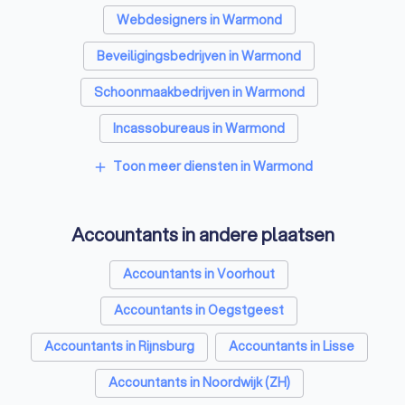
Webdesigners in Warmond
Beveiligingsbedrijven in Warmond
Schoonmaakbedrijven in Warmond
Incassobureaus in Warmond
Online marketing bureaus in Warmond
Toon meer diensten in Warmond
add
Tekstschrijvers in Warmond
Accountants in andere plaatsen
Vertaalbureaus in Warmond
SEO-specialisten in Warmond
Accountants in Voorhout
Grafisch ontwerpers in Warmond
Accountants in Oegstgeest
Reclamebureaus in Warmond
Accountants in Rijnsburg
Accountants in Lisse
Accountants in Noordwijk (ZH)