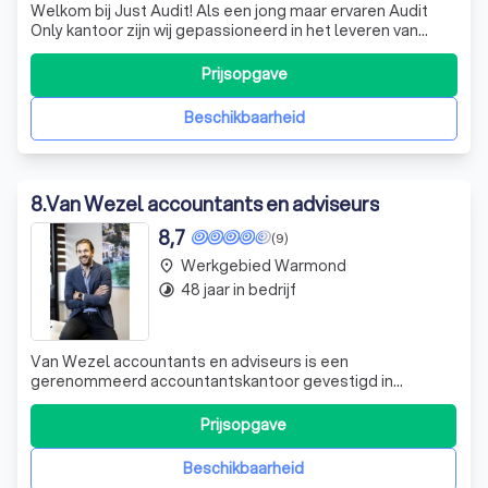
Welkom bij Just Audit! Als een jong maar ervaren Audit
Only kantoor zijn wij gepassioneerd in het leveren van
ongeëvenaarde audit- en assurance-diensten aan onze
diverse klantenkring. Ons team van hoogopgeleide
Prijsopgave
professionals combineert diepgaande expertise met een
toegewijde klantgerichte aanpak om
Beschikbaarheid
8
.
Van Wezel accountants en adviseurs
8,7
(9)
Werkgebied Warmond
place
48 jaar in bedrijf
timelapse
Van Wezel accountants en adviseurs is een
gerenommeerd accountantskantoor gevestigd in
Rijnsburg. Wij zijn gespecialiseerd in het verwerken van
persoonsgegevens en het bieden van diverse diensten
Prijsopgave
zoals betalingsafhandeling, het verzenden van
nieuwsbrieven en reclamefolders, en het leveren van
Beschikbaarheid
goeder