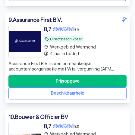
9
.
Assurance First B.V.
8,7
(1)
Direct beschikbaar
local_offer
Werkgebied Warmond
place
4 jaar in bedrijf
timelapse
Assurance First B.V. is een onafhankelijke
accountantsorganisatie met Wta-vergunning (AFM
13020201) en full-service partner in Audit & Assurance,
Advisory, Tax en Legal. Wij voeren wettelijke en vrijwillige
Prijsopgave
controles uit en leveren overige assurance-opdrachten
zoals subsidiecontroles, beoordelingsve
Beschikbaarheid
10
.
Bouwer & Officier BV
8,7
(2)
Werkgebied Warmond
place