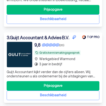
advies, contractbeheer, data-dashboarding en meer.
Prijsopgave
Beschikbaarheid
3
.
Guijt Accountant & Advies B.V.
TOP PRO
9,8
(20)
Gratis kennismakingsgesprek
local_offer
Werkgebied Warmond
place
3 jaar in bedrijf
timelapse
Guijt Accountant kijkt verder dan de cijfers alleen. Wij
ondersteunen u als ondernemer bij de uitdagingen van
vandaag en morgen. Samen helpen we u en de
onderneming vooruit!
Prijsopgave
Beschikbaarheid