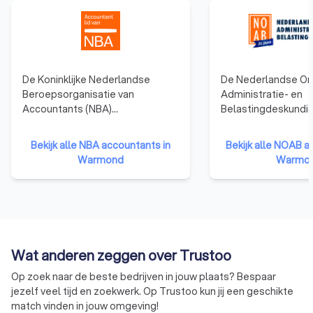
De Koninklijke Nederlandse
De Nederlandse Or
Beroepsorganisatie van
Administratie- en
Accountants (NBA)
Belastingdeskundi
vertegenwoordigt accountants
(NOAB)richt zich o
in Nederland en biedt hen
bedrijven en onder
Bekijk alle NBA accountants in
Bekijk alle NOAB a
ondersteuning op het gebied van
ondersteunt
Warmond
Warmo
opleiding en ontwikkeling. Een
administratiekanto
accountant heeft een hogere
belastingadviseurs,
opleiding genoten dan een
ervoor dat zij vold
boekhouder, en is wettelijk
kwaliteitsstandaar
bevoegd om jaarrekeningen te
voordeel van een 
controleren. Ook kunnen
boekhouder is dat 
Wat anderen zeggen over Trustoo
accountants vaker adviserende
gespecialiseerd is i
en leidinggevende rollen
administratieve en 
Op zoek naar de beste bedrijven in jouw plaats? Bespaar
vervullen. Accountants die zijn
dienstverlening vo
jezelf veel tijd en zoekwerk. Op Trustoo kun jij een geschikte
aangesloten bij de NBA zijn
ondernemers. Ze h
match vinden in jouw omgeving!