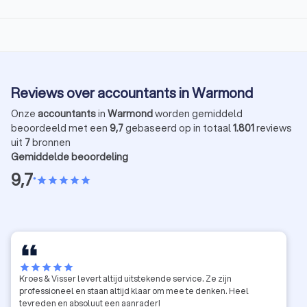
Reviews over accountants in Warmond
Onze
accountants
in
Warmond
worden gemiddeld
beoordeeld met een
9,7
gebaseerd op in totaal
1.801
reviews
uit
7
bronnen
Gemiddelde beoordeling
9,7
•
star
star
star
star
star
star
star
star
star
star
Kroes & Visser levert altijd uitstekende service. Ze zijn
professioneel en staan altijd klaar om mee te denken. Heel
tevreden en absoluut een aanrader!