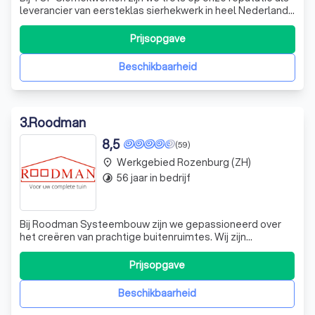
leverancier van eersteklas sierhekwerk in heel Nederland.
Onze expertise en toewijding aan kwaliteit hebben ons tot
de voorkeursleverancier gemaakt voor zowel particuliere
Prijsopgave
als zakelijke klanten. Ons assortiment is uitgebreid en
divers, met ee
Beschikbaarheid
3
.
Roodman
8,5
(59)
Werkgebied Rozenburg (ZH)
place
56 jaar in bedrijf
timelapse
Bij Roodman Systeembouw zijn we gepassioneerd over
het creëren van prachtige buitenruimtes. Wij zijn
specialisten in het leveren van hoogwaardige bestrating,
schuttingen en tuinmeubilair, en we zijn er trots op dat we
Prijsopgave
onze klanten helpen hun droomtuin te realiseren. Onze
showroom in Spijkenisse is e
Beschikbaarheid