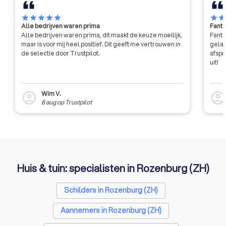
star
star
star
star
star
star
sta
Alle bedrijven waren prima
Fanta
Alle bedrijven waren prima, dit maakt de keuze moeilijk,
Fanta
maar is voor mij heel positief. Dit geeft me vertrouwen in
gelat
de selectie door Trustpilot.
afspr
uit!
Wim V.
account_circle
account_circl
6 aug
op
Trustpilot
Huis & tuin: specialisten in Rozenburg (ZH)
Schilders in Rozenburg (ZH)
Aannemers in Rozenburg (ZH)