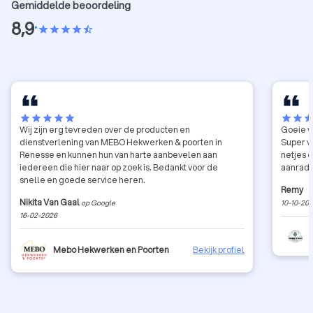
Gemiddelde beoordeling
8,9
•
star
star
star
star
star_half
star
star
star
star
star
star
star
sta
Wij zijn erg tevreden over de producten en
Goeie v
dienstverlening van MEBO Hekwerken & poorten in
Super v
Renesse en kunnen hun van harte aanbevelen aan
netjes en lever
iedereen die hier naar op zoek is. Bedankt voor de
aanraden
snelle en goede service heren.
Remy
Nikita Van Gaal
op Google
10-10-20
16-02-2026
Mebo Hekwerken en Poorten
Bekijk profiel