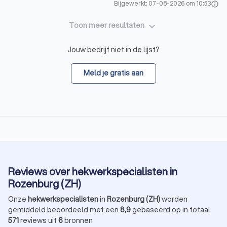
Bijgewerkt: 07-08-2026 om 10:53
info
keyboard_arrow_down
Toon meer resultaten
Jouw bedrijf niet in de lijst?
Meld je gratis aan
Reviews over hekwerkspecialisten in
Rozenburg (ZH)
Onze
hekwerkspecialisten
in
Rozenburg (ZH)
worden
gemiddeld beoordeeld met een
8,9
gebaseerd op in totaal
571
reviews uit
6
bronnen