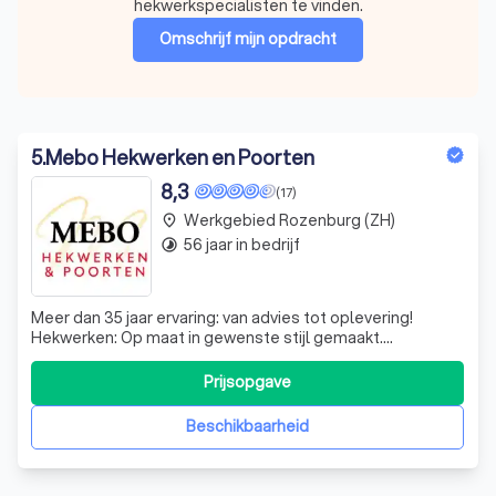
hekwerkspecialisten te vinden.
Omschrijf mijn opdracht
5
.
Mebo Hekwerken en Poorten
8,3
(17)
Werkgebied Rozenburg (ZH)
place
56 jaar in bedrijf
timelapse
Meer dan 35 jaar ervaring: van advies tot oplevering!
Hekwerken: Op maat in gewenste stijl gemaakt.
Inrijpoorten: Een veilige en praktische oplossing.
Omheiningen: Mooie praktische tuinafscheiding
Prijsopgave
Beschikbaarheid