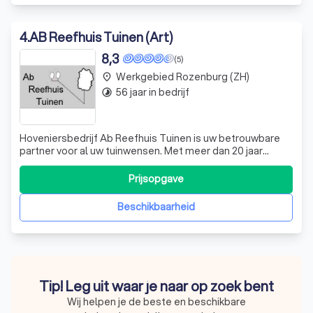
4
.
AB Reefhuis Tuinen (Art)
8,3
(5)
Werkgebied Rozenburg (ZH)
place
56 jaar in bedrijf
timelapse
Hoveniersbedrijf Ab Reefhuis Tuinen is uw betrouwbare
partner voor al uw tuinwensen. Met meer dan 20 jaar
ervaring in hovenierswerk en 6 jaar in aannemerswerk,
bieden wij een breed scala aan diensten, van tuinontwerp
Prijsopgave
tot onderhoud. Wij begrijpen dat uw tuin een verlengstuk
is van uw woonomgeving en
Beschikbaarheid
Tip! Leg uit waar je naar op zoek bent
Wij helpen je de beste en beschikbare