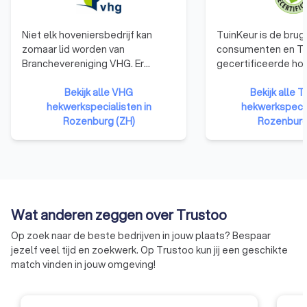
Niet elk hoveniersbedrijf kan
TuinKeur is de brug
zomaar lid worden van
consumenten en Tu
Branchevereniging VHG. Er
gecertificeerde hov
gelden duidelijke
doel van deze brug
toelatingseisen. Die waarborgen
Bekijk alle VHG
consumenten te on
Bekijk alle T
dat elk VHG-lid een echte
hekwerkspecialisten in
ze gemakkelijk met
hekwerkspecia
groenprofessional is. U kunt
Rozenburg (ZH)
professionele hoven
Rozenburg
zorgeloos genieten,
contact te brengen
vertrouwend op de kwaliteit van
Gecertificeerde Tu
uw VHG-hovenier. Als bewijs
hoveniers staan voo
daarvoor ontvangt u het VHG
zekerheden: betro
Garantiecertificaat. Mocht er
professionaliteit, kw
toch iets niet in orde zijn, dan
vakbekwaamheid, en
Wat anderen zeggen over Trustoo
heeft u de garantie dat fouten en
Op zoek naar de beste bedrijven in jouw plaats? Bespaar
schade worden hersteld.
jezelf veel tijd en zoekwerk. Op Trustoo kun jij een geschikte
match vinden in jouw omgeving!