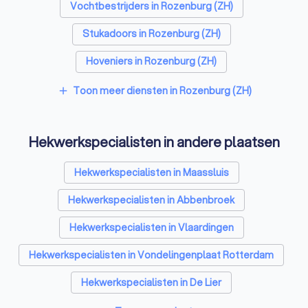
Vochtbestrijders in Rozenburg (ZH)
Stukadoors in Rozenburg (ZH)
Hoveniers in Rozenburg (ZH)
Gevelspecialisten in Rozenburg (ZH)
Toon meer diensten in Rozenburg (ZH)
add
Vloerleggers in Rozenburg (ZH)
Hekwerkspecialisten in andere plaatsen
Elektriciens in Rozenburg (ZH)
Isolatiebedrijven in Rozenburg (ZH)
Hekwerkspecialisten in Maassluis
Ongediertebestrijders in Rozenburg (ZH)
Hekwerkspecialisten in Abbenbroek
Architecten in Rozenburg (ZH)
Hekwerkspecialisten in Vlaardingen
Zonwering specialisten in Rozenburg (ZH)
Hekwerkspecialisten in Vondelingenplaat Rotterdam
Badkamer installateurs in Rozenburg (ZH)
Hekwerkspecialisten in De Lier