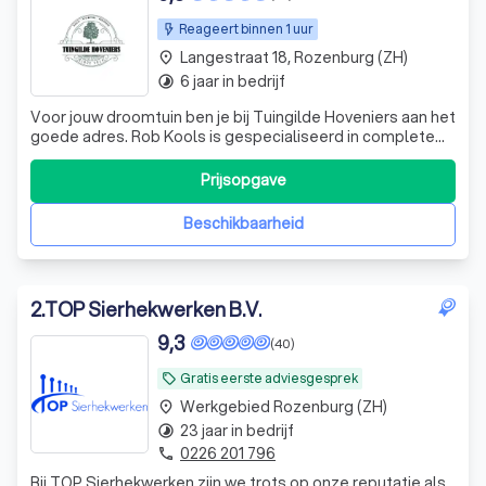
Reageert binnen 1 uur
Langestraat 18, Rozenburg (ZH)
place
6 jaar in bedrijf
timelapse
Voor jouw droomtuin ben je bij Tuingilde Hoveniers aan het
goede adres. Rob Kools is gespecialiseerd in complete
tuinaanleg en onderhoud. Interesse neem contact op voor
een vrijblijvende offerte.
Prijsopgave
Beschikbaarheid
2
.
TOP Sierhekwerken B.V.
9,3
(40)
Gratis eerste adviesgesprek
local_offer
Werkgebied Rozenburg (ZH)
place
23 jaar in bedrijf
timelapse
0226 201 796
phone
Bij TOP Sierhekwerken zijn we trots op onze reputatie als