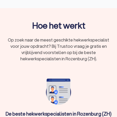
kunnen je adviseren over de beste keuze voor jouw tuin,
balkon of bedrijfsterrein. Trustoo geeft je een overzicht van
de top 10 beste hekwerkspecialisten in Rozenburg (ZH). Deze
hekwerkspecialisten hebben een gemiddelde Trustoo Score
Hoe het werkt
van 8.8 op basis van 1000+ reviews, ervaring en opleiding.
Op zoek naar de meest geschikte hekwerkspecialist
Waarom een professionele
voor jouw opdracht? Bij Trustoo vraag je gratis en
hekwerkspecialist in Rozenburg (ZH)?
vrijblijvend voorstellen op bij de beste
Het plaatsen van een hekwerk lijkt misschien eenvoudig, maar
hekwerkspecialisten in Rozenburg (ZH).
er komt meer bij kijken dan je denkt. Een professionele
hekwerkspecialist in Rozenburg (ZH) biedt je verschillende
voordelen:
Ervaring:
Een professionele hekwerkspecialist in
Rozenburg (ZH) heeft jarenlange ervaring in het plaatsen
en onderhouden van hekwerken. Deze vakman weet
precies welke materialen en technieken het beste
gebruikt kunnen worden voor jouw situatie.
Kwaliteit:
Een goede hekwerkspecialist in Rozenburg
(ZH) gebruikt alleen materialen van hoge kwaliteit.
De beste hekwerkspecialisten in Rozenburg (ZH)
Hierdoor ben je verzekerd van een hekwerk dat jarenlang