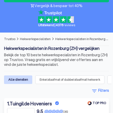
Vergelijk & bespaar tot 40%
shopping_cart
Uitstekend
|
4378
reviews
Trustoo
Hekwerkspecialisten
Hekwerkspecialisten in Rozenburg (ZH)
arrow_forward_ios
arrow_forward_ios
Hekwerkspecialisten in Rozenburg (ZH) vergelijken
Bekijk de top 10 beste hekwerkspecialisten in Rozenburg (ZH)
op Trustoo. Vraag gratis en vrijblijvend vier offertes aan en
vind de juiste hekwerkspecialist.
Alle diensten
Enkelstaafmat of dubbelstaafmat hekwerk
filter_list
Filters
1
.
Tuingilde Hoveniers
TOP PRO
9,5
(35)