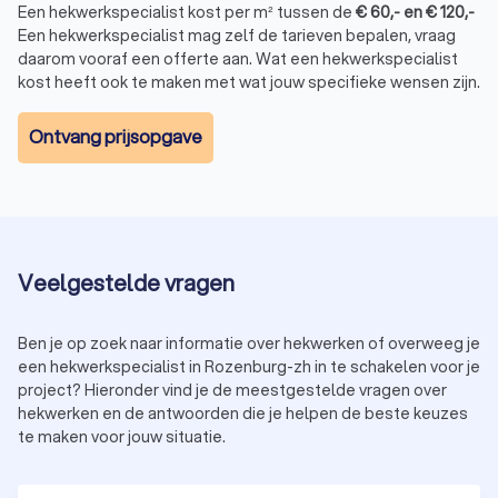
hekwerkspecialist achter de kwaliteit van het werk staat
Een hekwerkspecialist kost per m² tussen de
€
60
,-
en
€
120
,-
en bereid is eventuele problemen in de toekomst op te
Een hekwerkspecialist mag zelf de tarieven bepalen, vraag
lossen.
daarom vooraf een offerte aan. Wat een hekwerkspecialist
Door deze tips te volgen, kun je een hekwerkspecialist in
kost heeft ook te maken met wat jouw specifieke wensen zijn.
Rozenburg (ZH) vinden die aan jouw specifieke behoeften en
verwachtingen voldoet, waardoor je jarenlang van een mooi
Ontvang prijsopgave
en functioneel hekwerk kunt genieten.
Vraag offertes aan van hekwerkspecialisten
in Rozenburg (ZH)
Veelgestelde vragen
Of je nu kiest voor een functioneel en veilig spijlenhekwerk
voor je bedrijf of een charmant sierhekwerk voor je tuin, de
juiste specialist in Rozenburg (ZH) kan je helpen jouw plannen
Ben je op zoek naar informatie over hekwerken of overweeg je
te realiseren met vakmanschap en expertise. Vraag vandaag
een hekwerkspecialist in Rozenburg-zh in te schakelen voor je
nog offertes aan van vier hekwerkspecialisten in Rozenburg
project? Hieronder vind je de meestgestelde vragen over
(ZH) en vind de hekwerkspecialist die bij jou past.
hekwerken en de antwoorden die je helpen de beste keuzes
te maken voor jouw situatie.