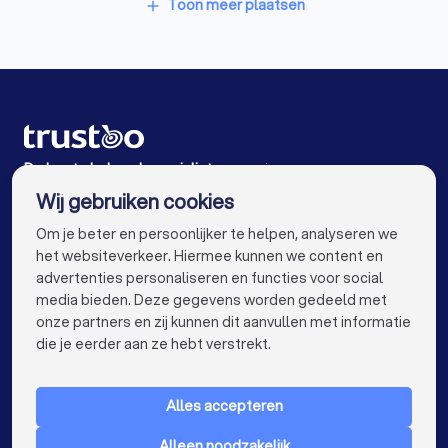
Traprenovatie bedrijven in Rozenburg (ZH)
Hekwerkspecialisten in Spijkenisse
Toon meer plaatsen
add
Schoorsteenvegers in Rozenburg (ZH)
Hekwerkspecialisten in Hoogvliet Rotterdam
Interieurstylisten in Rozenburg (ZH)
Hekwerkspecialisten in Oostvoorne
Stoffeerders in Rozenburg (ZH)
Hekwerkspecialisten in Hellevoetsluis
Meubelmakers in Rozenburg (ZH)
Hekwerkspecialisten in Schiedam
De beste hekwerkspecialisten voor jou
Wij gebruiken cookies
Klusjesmannen in Rozenburg (ZH)
Hekwerkspecialisten in Amsterdam
info@trustoo.nl
Om je beter en persoonlijker te helpen, analyseren we
Hekwerkspecialisten in Rotterdam
het websiteverkeer. Hiermee kunnen we content en
advertenties personaliseren en functies voor social
Hekwerkspecialisten in Den Haag
media bieden. Deze gegevens worden gedeeld met
onze partners en zij kunnen dit aanvullen met informatie
Hekwerkspecialisten in Utrecht
keyboard_arrow_down
VOOR PARTICULIEREN
die je eerder aan ze hebt verstrekt.
Hekwerkspecialisten in Eindhoven
keyboard_arrow_down
VOOR BEDRIJVEN
Hekwerkspecialisten in Tilburg
Alles accepteren
keyboard_arrow_down
OVER TRUSTOO
Hekwerkspecialisten in Groningen
Alleen noodzakelijk