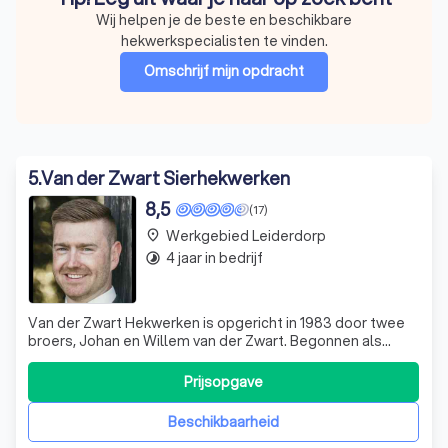
Wij helpen je de beste en beschikbare
hekwerkspecialisten te vinden.
Omschrijf mijn opdracht
5
.
Van der Zwart Sierhekwerken
8,5
(17)
Werkgebied Leiderdorp
place
4 jaar in bedrijf
timelapse
Van der Zwart Hekwerken is opgericht in 1983 door twee
broers, Johan en Willem van der Zwart. Begonnen als
specialisten in tuindecoratie en later uitgegroeid tot één
van de bekendste hekwerk bedrijven in de Bollenstreek. In
Prijsopgave
onze fabriek, gevestigd aan de drechsberg 1 voorhout,
worden al onze produ
Beschikbaarheid