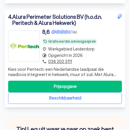
4
.
Alura Perimeter Solutions BV (h.o.d.n.
Peritech & Alura Hekwerk)
8,6
(6)
Gratis eerste adviesgesprek
local_offer
Werkgebied Leiderdorp
place
Opgericht in 2026
timelapse
036 202 3111
phone
Kies voor Peritech: een Nederlandse laadpaal die
naadloos integreert in hekwerk, muur of zuil. Met Alura
Hekwerk leveren wij montage op topniveau vanuit
jarenlange praktijkkennis.
Prijsopgave
Beschikbaarheid
Tip! Leg uit waar je naar op zoek bent