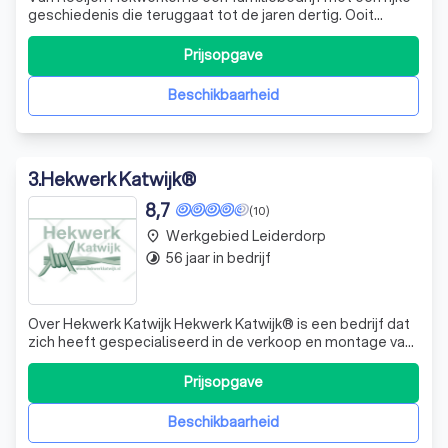
geschiedenis die teruggaat tot de jaren dertig. Ooit
begonnen als hoefsmid, hebben we ons ontwikkeld tot
een exclusieve siersmederij, gespecialiseerd in het
Prijsopgave
produceren en plaatsen van poorten en hekwerken. Ons
team van 30 professionals zet zi
Beschikbaarheid
3
.
Hekwerk Katwijk®
8,7
(10)
Werkgebied Leiderdorp
place
56 jaar in bedrijf
timelapse
Over Hekwerk Katwijk Hekwerk Katwijk® is een bedrijf dat
zich heeft gespecialiseerd in de verkoop en montage van
hekwerk en afrasteringen. Ons bedrijf is opgezet door
mensen die in het verleden jarenlang werkzaam zijn
Prijsopgave
geweest bij een groot en bekend merk in Katwijk. Zij waren
betrokken bij zowel gro
Beschikbaarheid