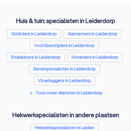
Huis & tuin: specialisten in Leiderdorp
Schilders in Leiderdorp
Aannemers in Leiderdorp
Vochtbestrijders in Leiderdorp
Stukadoors in Leiderdorp
Hoveniers in Leiderdorp
Gevelspecialisten in Leiderdorp
Vloerleggers in Leiderdorp
Elektriciens in Leiderdorp
Toon meer diensten in Leiderdorp
add
Isolatiebedrijven in Leiderdorp
Hekwerkspecialisten in andere plaatsen
Ongediertebestrijders in Leiderdorp
Architecten in Leiderdorp
Hekwerkspecialisten in Leiden