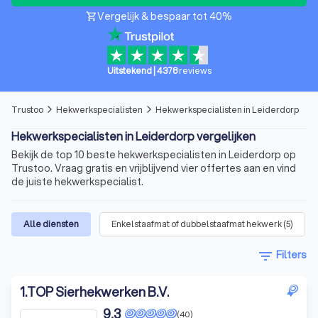
Vergelijk & bespaar tot 40%
shopping_cart
Uitstekend
|
4378
reviews
Trustoo
Hekwerkspecialisten
Hekwerkspecialisten in Leiderdorp
arrow_forward_ios
arrow_forward_ios
Hekwerkspecialisten in Leiderdorp vergelijken
Bekijk de top 10 beste hekwerkspecialisten in Leiderdorp op
Trustoo. Vraag gratis en vrijblijvend vier offertes aan en vind
de juiste hekwerkspecialist.
Alle diensten
Enkelstaafmat of dubbelstaafmat hekwerk
(
5
)
filter_list
Filters
1
.
TOP Sierhekwerken B.V.
9,3
(40)