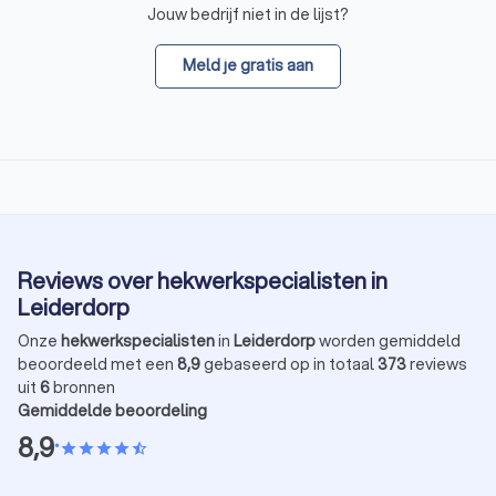
Jouw bedrijf niet in de lijst?
Meld je gratis aan
Reviews over hekwerkspecialisten in
Leiderdorp
Onze
hekwerkspecialisten
in
Leiderdorp
worden gemiddeld
beoordeeld met een
8,9
gebaseerd op in totaal
373
reviews
uit
6
bronnen
Gemiddelde beoordeling
8,9
•
star
star
star
star
star_half