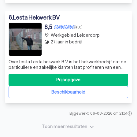
6
.
Lesta Hekwerk BV
8,5
(85)
Werkgebied Leiderdorp
place
27 jaar in bedrijf
timelapse
Over lesta Lesta hekwerk B.V is het hekwerkbedrijf dat de
particuliere en zakelijke klanten laat profiteren van een
scherp inkoopbeleid. We kopen onafhankelijk in bij
verschillende producenten en selecteren daar de
Prijsopgave
optimale prijs kwaliteit verhouding. Korte lijnen, ruime
voorraad en advies zonder
Beschikbaarheid
Bijgewerkt: 06-08-2026 om 21:51
info
keyboard_arrow_down
Toon meer resultaten