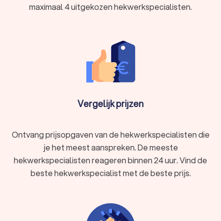
stevigheid en privacy.
maximaal 4 uitgekozen hekwerkspecialisten.
Schutting of tuinhek:
een omheining gemaakt van hout
of ander materiaal, bedoeld om privacy te bieden en een
duidelijke scheiding tussen tuinen te creëren.
Gaashekwerk:
een hekwerk van (metaaldraad)gaas als
eenvoudige en goedkope oplossing om je tuin of terrein
af te schermen.
Spijlenhekwerk:
een stevig en duurzaam hekwerk dat
vaak wordt gebruikt voor bedrijfsterreinen.
Sierhekwerk:
een decoratief hekwerk dat wordt gebruikt
Vergelijk prijzen
voor tuinen en balkons, vaak gemaakt van smeedijzer.
Balkonhekwerk:
een beschermend en decoratief
hekwerk dat speciaal is ontworpen voor balkons.
Ontvang prijsopgaven van de hekwerkspecialisten die
Toegangs- of inrijpoort:
een hekwerk als poort die
toegang geeft tot een terrein of tuin.
je het meest aanspreken. De meeste
hekwerkspecialisten reageren binnen 24 uur. Vind de
beste hekwerkspecialist met de beste prijs.
Hoe vind je de juiste hekwerkspecialist in
Leiderdorp?
Het vinden van de juiste hekwerkspecialist in Leiderdorp kan
een uitdaging zijn. Daarom geven we je graag een aantal tips: