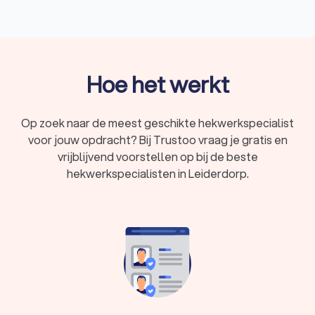
hebben kennis van verschillende materialen en technieken. Ze
kunnen je adviseren over de beste keuze voor jouw tuin,
balkon of bedrijfsterrein. Trustoo geeft je een overzicht van
de top 10 beste hekwerkspecialisten in Leiderdorp. Deze
hekwerkspecialisten hebben een gemiddelde Trustoo Score
Hoe het werkt
van 8.8 op basis van 1000+ reviews, ervaring en opleiding.
Op zoek naar de meest geschikte hekwerkspecialist
Waarom een professionele
voor jouw opdracht? Bij Trustoo vraag je gratis en
hekwerkspecialist in Leiderdorp?
vrijblijvend voorstellen op bij de beste
Het plaatsen van een hekwerk lijkt misschien eenvoudig, maar
hekwerkspecialisten in Leiderdorp.
er komt meer bij kijken dan je denkt. Een professionele
hekwerkspecialist in Leiderdorp biedt je verschillende
voordelen:
Ervaring:
Een professionele hekwerkspecialist in
Leiderdorp heeft jarenlange ervaring in het plaatsen en
onderhouden van hekwerken. Deze vakman weet
precies welke materialen en technieken het beste
gebruikt kunnen worden voor jouw situatie.
Kwaliteit:
Een goede hekwerkspecialist in Leiderdorp
gebruikt alleen materialen van hoge kwaliteit. Hierdoor