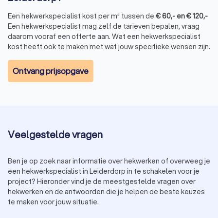
en bereid is eventuele problemen in de toekomst op te
lossen.
Een hekwerkspecialist kost per m² tussen de
€
60
,-
en
€
120
,-
Door deze tips te volgen, kun je een hekwerkspecialist in
Een hekwerkspecialist mag zelf de tarieven bepalen, vraag
Leiderdorp vinden die aan jouw specifieke behoeften en
daarom vooraf een offerte aan. Wat een hekwerkspecialist
verwachtingen voldoet, waardoor je jarenlang van een mooi
kost heeft ook te maken met wat jouw specifieke wensen zijn.
en functioneel hekwerk kunt genieten.
Ontvang prijsopgave
Vraag offertes aan van hekwerkspecialisten
in Leiderdorp
Of je nu kiest voor een functioneel en veilig spijlenhekwerk
voor je bedrijf of een charmant sierhekwerk voor je tuin, de
Veelgestelde vragen
juiste specialist in Leiderdorp kan je helpen jouw plannen te
realiseren met vakmanschap en expertise. Vraag vandaag
nog offertes aan van vier hekwerkspecialisten in Leiderdorp
Ben je op zoek naar informatie over hekwerken of overweeg je
en vind de hekwerkspecialist die bij jou past.
een hekwerkspecialist in Leiderdorp in te schakelen voor je
project? Hieronder vind je de meestgestelde vragen over
hekwerken en de antwoorden die je helpen de beste keuzes
te maken voor jouw situatie.