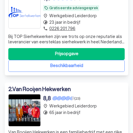
Gratis eerste adviesgesprek
local_offer
Werkgebied Leiderdorp
place
23 jaar in bedrijf
timelapse
0226 201 796
phone
Bij TOP Sierhekwerken zijn we trots op onze reputatie als
leverancier van eersteklas sierhekwerk in heel Nederland.
Onze expertise en toewijding aan kwaliteit hebben ons tot
de voorkeursleverancier gemaakt voor zowel particuliere
Prijsopgave
als zakelijke klanten. Ons assortiment is uitgebreid en
divers, met ee
Beschikbaarheid
2
.
Van Rooijen Hekwerken
8,8
(23)
Werkgebied Leiderdorp
place
65 jaar in bedrijf
timelapse
Van Rooijen Hekwerken is een familiebedrijf met een rijke