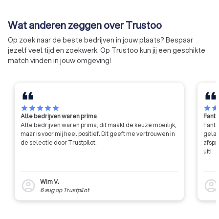
Wat anderen zeggen over Trustoo
Op zoek naar de beste bedrijven in jouw plaats? Bespaar
jezelf veel tijd en zoekwerk. Op Trustoo kun jij een geschikte
match vinden in jouw omgeving!
star
star
star
star
star
star
sta
Alle bedrijven waren prima
Fanta
Alle bedrijven waren prima, dit maakt de keuze moeilijk,
Fanta
maar is voor mij heel positief. Dit geeft me vertrouwen in
gelat
de selectie door Trustpilot.
afspr
uit!
Wim V.
account_circle
account_circl
6 aug
op
Trustpilot