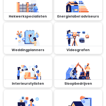
Hekwerkspecialisten
Energielabel adviseurs
Weddingplanners
Videografen
Interieurstylisten
Sloopbedrijven