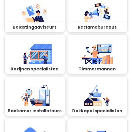
Belastingadviseurs
Reclamebureaus
Kozijnen specialisten
Timmermannen
Badkamer installateurs
Dakkapel specialisten