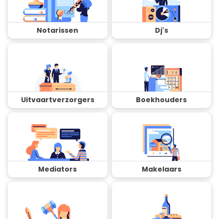
Notarissen
Dj's
Uitvaartverzorgers
Boekhouders
Mediators
Makelaars