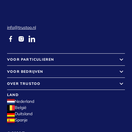
info@trustoo.nl
keyboard_arrow_down
VOOR PARTICULIEREN
keyboard_arrow_down
VOOR BEDRIJVEN
keyboard_arrow_down
OVER TRUSTOO
LAND
Nederland
België
Duitsland
Spanje