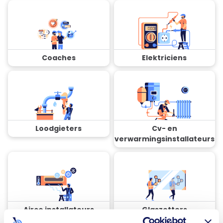
Coaches
Elektriciens
Loodgieters
Cv- en
verwarmingsinstallateurs
Airco installateurs
Glaszetters